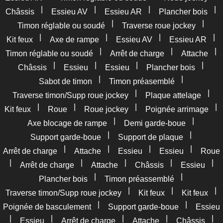
|
|
|
|
Châssis
Essieu AV
Essieu AR
Plancher bois
|
|
Timon réglable ou soudé
Traverse roue jockey
|
|
|
|
Kit feux
Axe de rampe
Essieu AV
Essieu AR
|
|
|
Timon réglable ou soudé
Arrêt de charge
Attache
|
|
|
|
Châssis
Essieu
Essieu
Plancher bois
|
|
Sabot de timon
Timon préasemblé
|
|
Traverse timon/Supp roue jockey
Plaque attelage
|
|
|
|
Kit feux
Roue
Roue jockey
Poignée arrimage
|
|
Axe blocage de rampe
Demi garde-boue
|
|
Support garde-boue
Support de plaque
|
|
|
|
Arrêt de charge
Attache
Essieu
Essieu
Roue
|
|
|
|
|
Arrêt de charge
Attache
Châssis
Essieu
|
|
Plancher bois
Timon préassemblé
|
|
|
Traverse timon/Supp roue jockey
Kit feux
Kit feux
|
|
Poignée de basculement
Support garde-boue
Essieu
|
|
|
|
|
Essieu
Arrêt de charge
Attache
Châssis