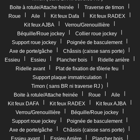
|
|
Boite à rotule/Attache freinée
Traverse de timon
|
|
|
|
Roue
Aile
Kit feux Dafa
Kit feux RADEX
|
|
Kit feux AJBA
Verrou/Grenouillière
|
|
Béquille/Roue jockey
Collier roue jockey
|
|
Support roue jockey
Poignée de basculement
|
|
Axe de porte/gâche
Châssis (caisse sans porte)
|
|
|
|
Essieu
Essieu
Plancher bois
Ridelle arrière
|
|
Ridelle avant
Plat de fixation de tôlerie feu
|
Support plaque immatriculation
|
Timon ( sans BR ni traverse RJ )
|
|
|
Boite à rotule/Attache freinée
Roue
Aile
|
|
|
Kit feux DAFA
Kit feux RADEX
Kit feux AJBA
|
|
Verrou/Grenouillière
Béquille/Roue jockey
|
|
Support roue jockey
Poignée de basculement
|
|
Axe de porte/gâche
Châssis (caisse sans porte)
|
|
|
Essieu avant
Essieu Arrière
Plancher bois