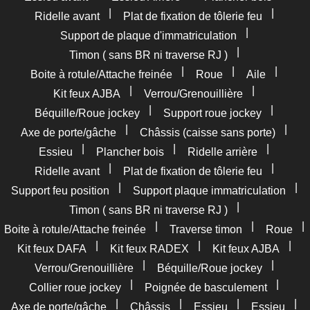
|
|
Ridelle avant
Plat de fixation de tôlerie feu
|
Support de plaque d'immatriculation
|
Timon ( sans BR ni traverse RJ )
|
|
|
Boite à rotule/Attache freinée
Roue
Aile
|
|
Kit feux AJBA
Verrou/Grenouillière
|
|
Béquille/Roue jockey
Support roue jockey
|
|
Axe de porte/gâche
Châssis (caisse sans porte)
|
|
|
Essieu
Plancher bois
Ridelle arrière
|
|
Ridelle avant
Plat de fixation de tôlerie feu
|
|
Support feu position
Support plaque immatriculation
|
Timon ( sans BR ni traverse RJ )
|
|
|
Boite à rotule/Attache freinée
Traverse timon
Roue
|
|
|
Kit feux DAFA
Kit feux RADEX
Kit feux AJBA
|
|
Verrou/Grenouillière
Béquille/Roue jockey
|
|
Collier roue jockey
Poignée de basculement
|
|
|
|
Axe de porte/gâche
Châssis
Essieu
Essieu