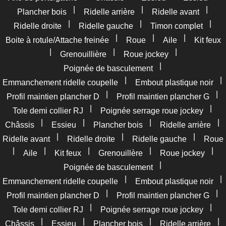
|
|
|
Plancher bois
Ridelle arrière
Ridelle avant
|
|
|
Ridelle droite
Ridelle gauche
Timon complet
|
|
|
Boite à rotule/Attache freinée
Roue
Aile
Kit feux
|
|
|
Grenouillière
Roue jockey
|
Poignée de basculement
|
|
Emmanchement ridelle coupelle
Embout plastique noir
|
|
Profil maintien plancher D
Profil maintien plancher G
|
|
Tole demi collier RJ
Poignée serrage roue jockey
|
|
|
|
Châssis
Essieu
Plancher bois
Ridelle arrière
|
|
|
Ridelle avant
Ridelle droite
Ridelle gauche
Roue
|
|
|
|
|
Aile
Kit feux
Grenouillère
Roue jockey
|
Poignée de basculement
|
|
Emmanchement ridelle coupelle
Embout plastique noir
|
|
Profil maintien plancher D
Profil maintien plancher G
|
|
Tole demi collier RJ
Poignée serrage roue jockey
|
|
|
|
Châssis
Essieu
Plancher bois
Ridelle arrière