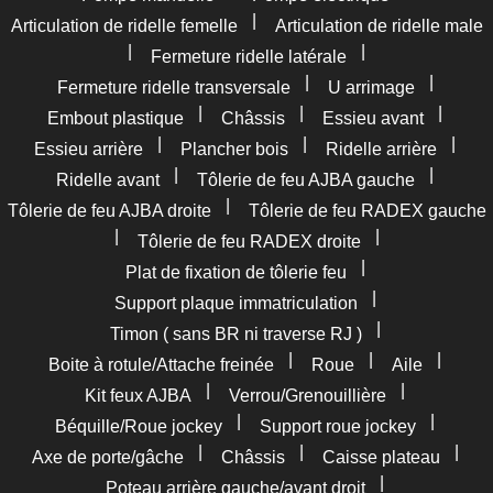
|
Articulation de ridelle femelle
Articulation de ridelle male
|
|
Fermeture ridelle latérale
|
|
Fermeture ridelle transversale
U arrimage
|
|
|
Embout plastique
Châssis
Essieu avant
|
|
|
Essieu arrière
Plancher bois
Ridelle arrière
|
|
Ridelle avant
Tôlerie de feu AJBA gauche
|
Tôlerie de feu AJBA droite
Tôlerie de feu RADEX gauche
|
|
Tôlerie de feu RADEX droite
|
Plat de fixation de tôlerie feu
|
Support plaque immatriculation
|
Timon ( sans BR ni traverse RJ )
|
|
|
Boite à rotule/Attache freinée
Roue
Aile
|
|
Kit feux AJBA
Verrou/Grenouillière
|
|
Béquille/Roue jockey
Support roue jockey
|
|
|
Axe de porte/gâche
Châssis
Caisse plateau
|
Poteau arrière gauche/avant droit