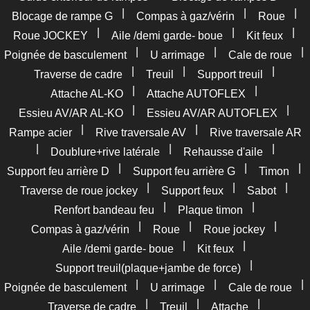
|
|
|
Blocage de rampe G
Compas à gaz/vérin
Roue
|
|
|
Roue JOCKEY
Aile /demi garde- boue
Kit feux
|
|
|
Poignée de basculement
U arrimage
Cale de roue
|
|
|
Traverse de cadre
Treuil
Support treuil
|
|
Attache AL-KO
Attache AUTOFLEX
|
|
Essieu AV/AR AL-KO
Essieu AV/AR AUTOFLEX
|
|
Rampe acier
Rive traversale AV
Rive traversale AR
|
|
|
Doublure+rive latérale
Rehausse d'aile
|
|
|
Support feu arrière D
Support feu arrière G
Timon
|
|
|
Traverse de roue jockey
Support feux
Sabot
|
|
Renfort bandeau feu
Plaque timon
|
|
|
Compas à gaz/vérin
Roue
Roue jockey
|
|
Aile /demi garde- boue
Kit feux
|
Support treuil(plaque+jambe de force)
|
|
|
Poignée de basculement
U arrimage
Cale de roue
|
|
|
Traverse de cadre
Treuil
Attache