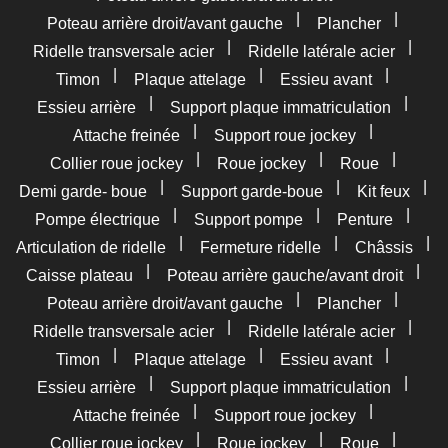
|
|
Poteau arrière droit/avant gauche
Plancher
|
|
Ridelle transversale acier
Ridelle latérale acier
|
|
|
Timon
Plaque attelage
Essieu avant
|
|
Essieu arrière
Support plaque immatriculation
|
|
Attache freinée
Support roue jockey
|
|
|
Collier roue jockey
Roue jockey
Roue
|
|
|
Demi garde- boue
Support garde-boue
Kit feux
|
|
|
Pompe électrique
Support pompe
Penture
|
|
|
Articulation de ridelle
Fermeture ridelle
Châssis
|
|
Caisse plateau
Poteau arrière gauche/avant droit
|
|
Poteau arrière droit/avant gauche
Plancher
|
|
Ridelle transversale acier
Ridelle latérale acier
|
|
|
Timon
Plaque attelage
Essieu avant
|
|
Essieu arrière
Support plaque immatriculation
|
|
Attache freinée
Support roue jockey
|
|
|
Collier roue jockey
Roue jockey
Roue