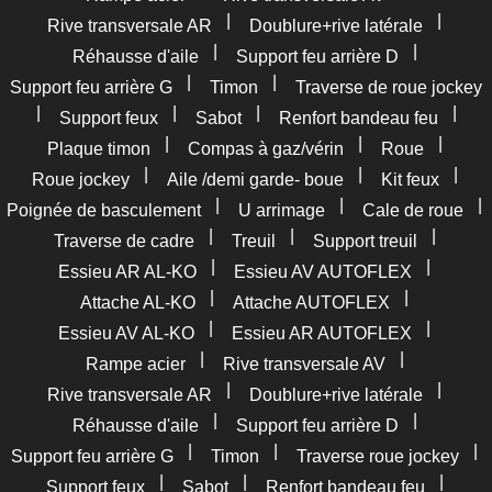
|
|
Rive transversale AR
Doublure+rive latérale
|
|
Réhausse d'aile
Support feu arrière D
|
|
Support feu arrière G
Timon
Traverse de roue jockey
|
|
|
|
Support feux
Sabot
Renfort bandeau feu
|
|
|
Plaque timon
Compas à gaz/vérin
Roue
|
|
|
Roue jockey
Aile /demi garde- boue
Kit feux
|
|
|
Poignée de basculement
U arrimage
Cale de roue
|
|
|
Traverse de cadre
Treuil
Support treuil
|
|
Essieu AR AL-KO
Essieu AV AUTOFLEX
|
|
Attache AL-KO
Attache AUTOFLEX
|
|
Essieu AV AL-KO
Essieu AR AUTOFLEX
|
|
Rampe acier
Rive transversale AV
|
|
Rive transversale AR
Doublure+rive latérale
|
|
Réhausse d'aile
Support feu arrière D
|
|
|
Support feu arrière G
Timon
Traverse roue jockey
|
|
|
Support feux
Sabot
Renfort bandeau feu