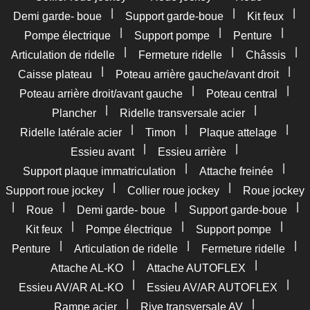
|
|
|
Demi garde- boue
Support garde-boue
Kit feux
|
|
|
Pompe électrique
Support pompe
Penture
|
|
|
Articulation de ridelle
Fermeture ridelle
Châssis
|
|
Caisse plateau
Poteau arrière gauche/avant droit
|
|
Poteau arrière droit/avant gauche
Poteau central
|
|
Plancher
Ridelle transversale acier
|
|
|
Ridelle latérale acier
Timon
Plaque attelage
|
|
Essieu avant
Essieu arrière
|
|
Support plaque immatriculation
Attache freinée
|
|
Support roue jockey
Collier roue jockey
Roue jockey
|
|
|
|
Roue
Demi garde- boue
Support garde-boue
|
|
|
Kit feux
Pompe électrique
Support pompe
|
|
|
Penture
Articulation de ridelle
Fermeture ridelle
|
|
Attache AL-KO
Attache AUTOFLEX
|
|
Essieu AV/AR AL-KO
Essieu AV/AR AUTOFLEX
|
|
Rampe acier
Rive transversale AV