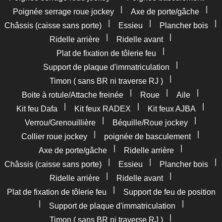
|
|
Poignée serrage roue jockey
Axe de porte/gâche
|
|
|
Châssis (caisse sans porte)
Essieu
Plancher bois
|
|
Ridelle arrière
Ridelle avant
|
Plat de fixation de tôlerie feu
|
Support de plaque d'immatriculation
|
Timon ( sans BR ni traverse RJ )
|
|
|
Boite à rotule/Attache freinée
Roue
Aile
|
|
|
Kit feu Dafa
Kit feux RADEX
Kit feux AJBA
|
|
Verrou/Grenouillière
Béquille/Roue jockey
|
|
Collier roue jockey
poignée de basculement
|
|
Axe de porte/gâche
Ridelle arrière
|
|
|
Châssis (caisse sans porte)
Essieu
Plancher bois
|
|
Ridelle arrière
Ridelle avant
|
Plat de fixation de tôlerie feu
Support de feu de position
|
|
Support de plaque d'immatriculation
|
Timon ( sans BR ni traverse RJ )