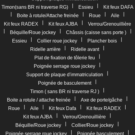
|
|
Timon(sans BR ni traverse RG)
Essieu
Kit feux DAFA
|
|
|
|
Boite à rotule/Attache freinée
Roue
Aile
|
|
Kit feux RADEX
Kit feux AJBA
Verrou/Grenouillière
|
|
|
Béquille/Roue jockey
Châssis (caisse sans porte )
|
|
|
Essieu
Collier roue jockey
Plancher bois
|
|
Ridelle arrière
Ridelle avant
|
Plat de fixation de tôlerie feu
|
Poignée serrage roue jockey
|
Support de plaque d'immatriculation
|
Poignée de basculement
|
Timon ( sans BR ni traverse RJ )
|
|
Boite a rotule / attache freinée
Axe de porte/gâche
|
|
|
|
Roue
Aile
Kit feux Dafa
Kit feux RADEX
|
|
Kit feux AJBA
Verrou/Grenouillière
|
|
Béquille/Roue jockey
Collier/Roue jockey
|
|
Poignée serrage roue jockey
Poignée basculement