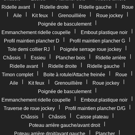
|
|
|
Ridelle avant
Ridelle droite
Ridelle gauche
Roue
|
|
|
|
|
Aile
Kit feux
Grenouillière
Roue jockey
|
Poignée de basculement
|
|
Emmanchement ridelle coupelle
Embout plastique noir
|
|
Profil maintien plancher D
Profil maintien plancher G
|
|
Tole demi collier RJ
Poignée serrage roue jockey
|
|
|
|
Châssis
Essieu
Plancher bois
Ridelle arrière
|
|
|
Ridelle avant
Ridelle droite
Ridelle gauche
|
|
|
Timon complet
Boite à rotule/Attache freinée
Roue
|
|
|
|
Aile
Kit feux
Grenouillière
Roue jockey
|
Poignée de basculement
|
|
Emmanchement ridelle coupelle
Embout plastique noir
|
|
Traverse de roue jockey
Profil maintien plancher D/G
|
|
|
Châssis
Châssis
Caisse plateau
|
Poteau arrière gauche/avant droit
|
|
Poteau arrière droit/avant gauche
Plancher