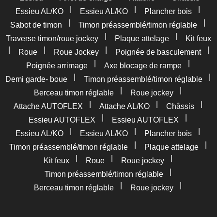
|
|
|
Essieu AL/KO
Essieu AL/KO
Plancher bois
|
|
Sabot de timon
Timon préassemblé/timon réglable
|
|
Traverse timon/roue jockey
Plaque attelage
Kit feux
|
|
|
|
Roue
Roue Jockey
Poignée de basculement
|
|
Poignée arrimage
Axe blocage de rampe
|
|
Demi garde- boue
Timon préassemblé/timon réglable
|
|
Berceau timon réglable
Roue jockey
|
|
|
Attache AUTOFLEX
Attache AL/KO
Châssis
|
|
Essieu AUTOFLEX
Essieu AUTOFLEX
|
|
|
Essieu AL/KO
Essieu AL/KO
Plancher bois
|
|
Timon préassemblé/timon réglable
Plaque attelage
|
|
|
Kit feux
Roue
Roue jockey
|
Timon préassemblé/timon réglable
|
|
Berceau timon réglable
Roue jockey