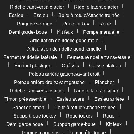
|
|
Ridelle transversale acier
Ridelle latérale acier
|
|
|
Essieu
Essieu
Boite à rotule/Attache freinée
|
|
|
Poignée serrage
Roue jockey
Roue
|
|
|
Demi garde- boue
Kit feux
Pompe manuelle
|
Articulation de ridelle gond male
|
Articulation de ridelle gond femelle
|
Fermeture ridelle latérale
Fermeture ridelle transversale
|
|
|
|
Embout plastique
Châssis
Caisse plateau
|
Poteau arrière gauche/avant droit
|
|
Poteau arrière droit/avant gauche
Plancher
|
|
Ridelle transversale acier
Ridelle latérale acier
|
|
|
Timon préassemblé
Essieu avant
Essieu arrière
|
|
Sabot de timon
Boite à rotule/Attache freinée
|
|
|
Support roue jockey
Roue jockey
Roue
|
|
|
Demi garde boue
Support garde-boue
Kit feux
|
|
Pompe manuelle
Pompe électrique