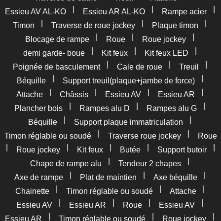
|
|
|
Essieu AV AL-KO
Essieu AR AL-KO
Rampe acier
|
|
|
Timon
Traverse de roue jockey
Plaque timon
|
|
|
Blocage de rampe
Roue
Roue jockey
|
|
|
demi garde- boue
Kit feux
Kit feux LED
|
|
|
Poignée de basculement
Cale de roue
Treuil
|
|
Béquille
Support treuil(plaque+jambe de force)
|
|
|
|
Attache
Châssis
Essieu AV
Essieu AR
|
|
|
Plancher bois
Rampes alu D
Rampes alu G
|
|
Béquille
Support plaque immatriculation
|
|
Timon réglable ou soudé
Traverse roue jockey
Roue
|
|
|
|
|
Roue jockey
Kit feux
Butée
Support butoir
|
|
Chape de rampe alu
Tendeur 2 chapes
|
|
|
Axe de rampe
Plat de maintien
Axe béquille
|
|
|
Chainette
Timon réglable ou soudé
Attache
|
|
|
|
Essieu AV
Essieu AR
Roue
Essieu AV
|
|
|
Essieu AR
Timon réglable ou soudé
Roue jockey