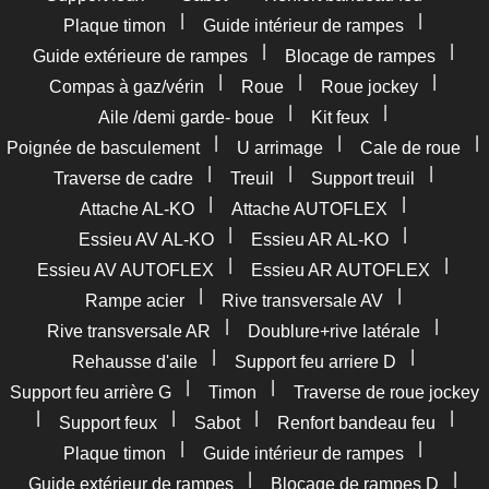
|
|
Plaque timon
Guide intérieur de rampes
|
|
Guide extérieure de rampes
Blocage de rampes
|
|
|
Compas à gaz/vérin
Roue
Roue jockey
|
|
Aile /demi garde- boue
Kit feux
|
|
|
Poignée de basculement
U arrimage
Cale de roue
|
|
|
Traverse de cadre
Treuil
Support treuil
|
|
Attache AL-KO
Attache AUTOFLEX
|
|
Essieu AV AL-KO
Essieu AR AL-KO
|
|
Essieu AV AUTOFLEX
Essieu AR AUTOFLEX
|
|
Rampe acier
Rive transversale AV
|
|
Rive transversale AR
Doublure+rive latérale
|
|
Rehausse d'aile
Support feu arriere D
|
|
Support feu arrière G
Timon
Traverse de roue jockey
|
|
|
|
Support feux
Sabot
Renfort bandeau feu
|
|
Plaque timon
Guide intérieur de rampes
|
|
Guide extérieur de rampes
Blocage de rampes D