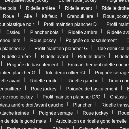
Béquille/Roue jockey
Collier roue jockey
Poignée d
|
|
|
her bois
Ridelle arrière
Ridelle avant
Ridelle droite
|
|
|
|
|
Roue
Aile
Kit feux
Grenouillière
Roue jockey
|
|
t plastique noir
Profil maintien plancher D
Profil main
|
|
|
|
Essieu
Plancher bois
Ridelle arrière
Ridelle av
|
|
|
enouillère
Roue jockey
Poignée de basculement
E
|
|
en plancher D
Profil maintien plancher G
Tole demi colli
|
|
|
|
Ridelle arrière
Ridelle avant
Ridelle droite
Ridell
|
|
Poignée de basculement
Emmanchement ridelle coupe
|
|
aintien plancher G
Tole demi collier RJ
Poignée serrage
|
|
|
elle avant
Ridelle droite
Ridelle gauche
Timon com
|
|
|
enouillière
Roue jockey
Poignée de basculement
|
|
e de roue jockey
Profil maintien plancher D/G
Châssis
|
|
teau arrière droit/avant gauche
Plancher
Ridelle trans
|
|
|
Attache freinée
Poignée serrage
Roue jockey
Rou
|
ion de ridelle gond male
Articulation de ridelle gond femelle
|
|
|
|