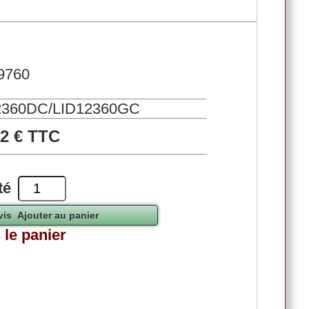
39760
12360DC/LID12360GC
12 € TTC
té
 le panier