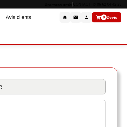
|
Bienvenue invité
CONTACT ✆ 06 62 04 42 23
Avis clients
Devis
0
e