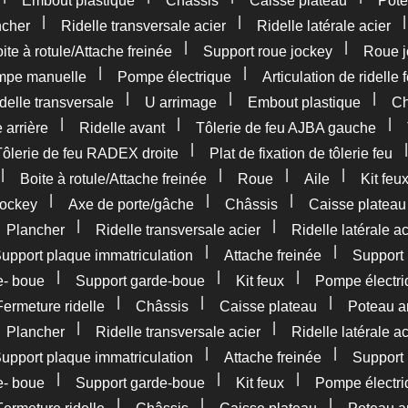
Embout plastique
Châssis
Caisse plateau
Pote
|
|
ncher
Ridelle transversale acier
Ridelle latérale acier
|
|
ite à rotule/Attache freinée
Support roue jockey
Roue j
|
|
pe manuelle
Pompe électrique
Articulation de ridelle 
|
|
|
delle transversale
U arrimage
Embout plastique
Ch
|
|
|
 arrière
Ridelle avant
Tôlerie de feu AJBA gauche
|
Tôlerie de feu RADEX droite
Plat de fixation de tôlerie feu
|
|
|
|
Boite à rotule/Attache freinée
Roue
Aile
Kit feu
|
|
|
jockey
Axe de porte/gâche
Châssis
Caisse plateau
|
|
|
Plancher
Ridelle transversale acier
Ridelle latérale ac
|
|
upport plaque immatriculation
Attache freinée
Support 
|
|
|
e- boue
Support garde-boue
Kit feux
Pompe électri
|
|
|
Fermeture ridelle
Châssis
Caisse plateau
Poteau ar
|
|
|
Plancher
Ridelle transversale acier
Ridelle latérale ac
|
|
upport plaque immatriculation
Attache freinée
Support 
|
|
|
e- boue
Support garde-boue
Kit feux
Pompe électri
|
|
|