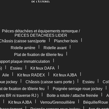
Pièces détachées et équipements remorque /
PIECES DETACHEES LIDER
|
|
Châssis (caisse sans)porte
Plancher bois
|
|
Ridelle arrière
Ridelle avant
|
Plat de fixation de tôlerie feu
|
pport plaque immatriculation
|
|
|
G)
Essieu
Kit feux DAFA
|
|
|
|
Aile
Kit feux RADEX
Kit feux AJBA
|
|
|
oue jockey
Châssis (caisse sans porte )
Essieu
Col
|
at de fixation de tôlerie feu
Poignée serrage roue jockey
|
|
ans BR ni traverse RJ )
Boite a rotule / attache freinée
A
|
|
|
Kit feux AJBA
Verrou/Grenouillière
Béquille/Roue 
|
|