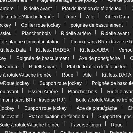
 basculement
Poignée serrage roue jockey
Axe de port
|
|
|
arrière
Ridelle avant
Plat de fixation de tôlerie feu
|
|
|
te à rotule/Attache freinée
Roue
Aile
Kit feu Dafa
|
|
|
ockey
Collier roue jockey
poignée de basculement
|
|
|
ssieu
Plancher bois
Ridelle arrière
Ridelle avant
|
 de plaque d'immatriculation
Timon ( sans BR ni traverse R
|
|
|
Kit feux Dafa
Kit feux RADEX
Kit feux AJBA
Verrou
|
|
|
key
Poignée de basculement
Axe de porte/gâche
C
|
|
le arrière
Ridelle avant
Plat de fixation de tôlerie feu
|
|
|
e à rotule/Attache freinée
Roue
Aile
Kit feux DAFA
|
|
le/Roue jockey
Support roue jockey
Poignée de bascul
|
|
|
eu avant
Essieu Arrière
Plancher bois
Ridelle avan
|
imon ( sans BR ni traverse RJ )
Boite à rotule/Attache frein
|
|
|
 jockey
Support roue jockey
Axe de porte/gâche
Ch
|
|
lle avant
Plat de fixation de tôlerie feu
Support feu posi
|
|
|
Boite à rotule/Attache freinée
Traverse timon
Roue
|
|
|