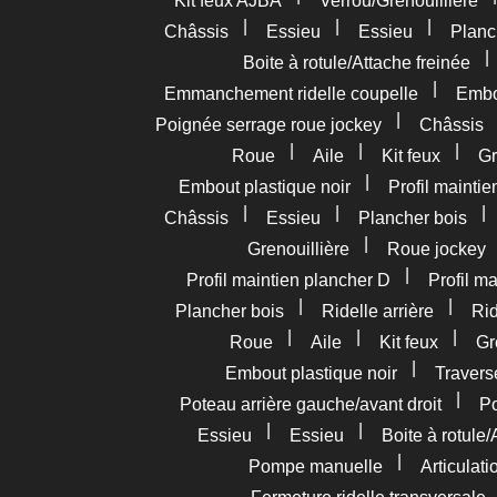
Kit feux AJBA
Verrou/Grenouillière
|
|
|
Châssis
Essieu
Essieu
Planc
Boite à rotule/Attache freinée
|
Emmanchement ridelle coupelle
Embou
|
Poignée serrage roue jockey
Châssis
|
|
|
Roue
Aile
Kit feux
Gr
|
Embout plastique noir
Profil mainti
|
|
Châssis
Essieu
Plancher bois
|
Grenouillière
Roue jockey
|
Profil maintien plancher D
Profil m
|
|
Plancher bois
Ridelle arrière
Rid
|
|
|
Roue
Aile
Kit feux
Gr
|
Embout plastique noir
Travers
|
Poteau arrière gauche/avant droit
Po
|
|
Essieu
Essieu
Boite à rotule/
|
Pompe manuelle
Articulat