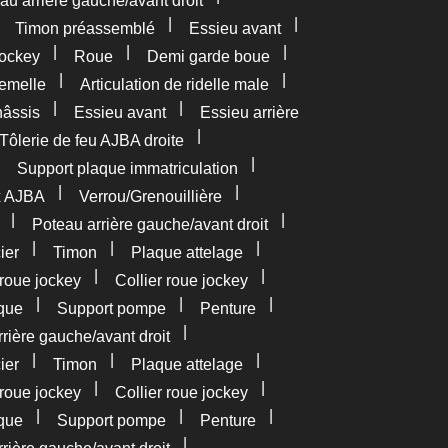
au arrière gauche/avant droit
|
|
|
Timon préassemblé
Essieu avant
|
|
|
ockey
Roue
Demi garde boue
|
|
femelle
Articulation de ridelle male
|
|
âssis
Essieu avant
Essieu arrière
|
Tôlerie de feu AJBA droite
|
|
Support plaque immatriculation
|
|
x AJBA
Verrou/Grenouillière
|
|
Poteau arrière gauche/avant droit
|
|
|
ier
Timon
Plaque attelage
|
|
roue jockey
Collier roue jockey
|
|
|
que
Support pompe
Penture
|
rière gauche/avant droit
|
|
|
ier
Timon
Plaque attelage
|
|
roue jockey
Collier roue jockey
|
|
|
que
Support pompe
Penture
|