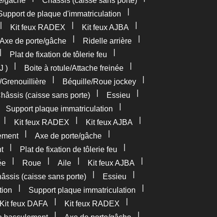
e/gâche
Châssis (caisse sans porte)
|
Support de plaque d'immatriculation
|
|
|
Kit feux RADEX
Kit feux AJBA
|
|
Axe de porte/gâche
Ridelle arrière
|
|
Plat de fixation de tôlerie feu
|
|
J )
Boite à rotule/Attache freinée
|
|
/Grenouillière
Béquille/Roue jockey
|
|
hâssis (caisse sans porte)
Essieu
|
|
Support plaque immatriculation
|
|
|
Kit feux RADEX
Kit feux AJBA
|
|
ement
Axe de porte/gâche
|
|
t
Plat de fixation de tôlerie feu
|
|
|
|
ée
Roue
Aile
Kit feux AJBA
|
|
âssis (caisse sans porte)
Essieu
|
|
tion
Support plaque immatriculation
|
|
Kit feux DAFA
Kit feux RADEX
|
|