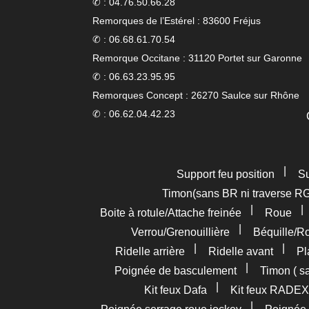
✆ : 04.76.50.66.28
Remorques de l’Estérel : 83600 Fréjus
✆ : 06.68.61.70.54
Remorque Occitane : 31120 Portet sur Garonne
✆ : 06.63.23.95.95
Remorques Concept : 26270 Saulce sur Rhône
✆ : 06.62.04.42.23
|
Support feu position
Su
Timon(sans BR ni traverse R
|
Boite à rotule/Attache freinée
Roue
|
Verrou/Grenouillière
Béquille/R
|
|
Ridelle arrière
Ridelle avant
Pl
|
Poignée de basculement
Timon ( s
|
Kit feux Dafa
Kit feux RADEX
|