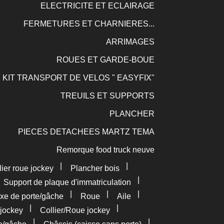
ELECTRICITE ET ECLAIRAGE
FERMETURES ET CHARNIERES...
ARRIMAGES
ROUES ET GARDE-BOUE
KIT TRANSPORT DE VELOS " EASYFIX"
TREUILS ET SUPPORTS
PLANCHER
PIECES DETACHEES MARTZ TEMA
Remorque food truck neuve
|
|
lier roue jockey
Plancher bois
|
|
Support de plaque d'immatriculation
|
|
|
xe de porte/gâche
Roue
Aile
|
|
jockey
Collier/Roue jockey
|
|