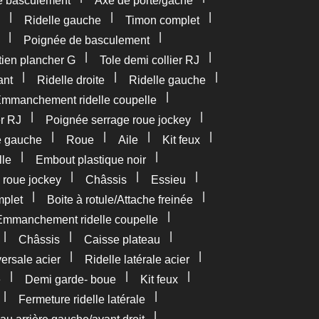
e basculement
Axe de porte/gâche
|
|
|
Ridelle gauche
Timon complet
|
|
Poignée de basculement
|
|
tien plancher G
Tole demi collier RJ
|
|
|
ant
Ridelle droite
Ridelle gauche
|
mmanchement ridelle coupelle
|
|
er RJ
Poignée serrage roue jockey
|
|
|
|
e gauche
Roue
Aile
Kit feux
|
|
lle
Embout plastique noir
|
|
|
 roue jockey
Châssis
Essieu
|
|
plet
Boite à rotule/Attache freinée
|
Emmanchement ridelle coupelle
|
|
|
Châssis
Caisse plateau
|
|
versale acier
Ridelle latérale acier
|
|
|
e
Demi garde- boue
Kit feux
|
|
Fermeture ridelle latérale
|