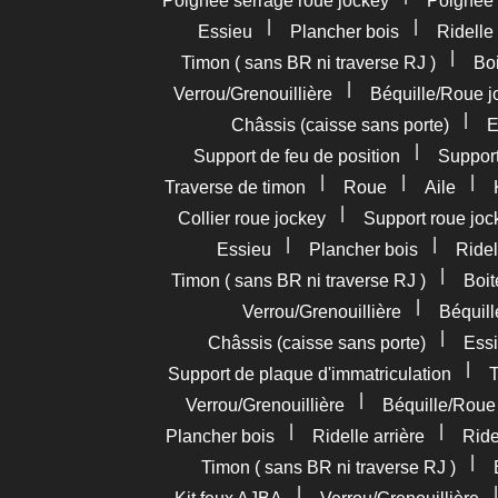
Poignée serrage roue jockey
Poignée
|
|
Essieu
Plancher bois
Ridelle 
|
Timon ( sans BR ni traverse RJ )
Boi
|
Verrou/Grenouillière
Béquille/Roue j
|
Châssis (caisse sans porte)
E
|
Support de feu de position
Support
|
|
|
Traverse de timon
Roue
Aile
|
Collier roue jockey
Support roue joc
|
|
Essieu
Plancher bois
Ridel
|
Timon ( sans BR ni traverse RJ )
Boit
|
Verrou/Grenouillière
Béquil
|
Châssis (caisse sans porte)
Essi
|
Support de plaque d'immatriculation
T
|
Verrou/Grenouillière
Béquille/Roue
|
|
Plancher bois
Ridelle arrière
Ride
|
Timon ( sans BR ni traverse RJ )
|