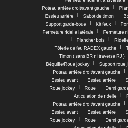
Fermeture ridelle transversale
|
Poteau arrière droit/avant gauche
Pla
|
|
Essieu arrière
Sabot de timon
Bo
|
|
Support garde-boue
Kit feux
Pom
|
Fermeture ridelle latérale
Fermeture ri
|
|
Plancher bois
Ridelle
|
Tôlerie de feu RADEX gauche
Timon ( sans BR ni traverse RJ )
|
Béquille/Roue jockey
Support roue 
Poteau arrière droit/avant gauche
|
|
Essieu avant
Essieu arrière
S
|
|
Roue jockey
Roue
Demi gard
|
Articulation de ridelle
Poteau arrière droit/avant gauche
|
|
Essieu avant
Essieu arrière
S
|
|
Roue jockey
Roue
Demi gard
|