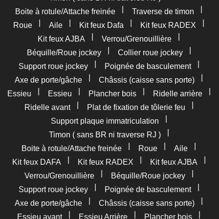
|
|
Boite à rotule/Attache freinée
Traverse de timon
|
|
|
|
Roue
Aile
Kit feux Dafa
Kit feux RADEX
|
|
Kit feux AJBA
Verrou/Grenouillière
|
|
Béquille/Roue jockey
Collier roue jockey
|
|
Support roue jockey
Poignée de basculement
|
|
Axe de porte/gâche
Châssis (caisse sans porte)
|
|
|
|
Essieu
Essieu
Plancher bois
Ridelle arrière
|
|
Ridelle avant
Plat de fixation de tôlerie feu
|
Support plaque immatriculation
|
Timon ( sans BR ni traverse RJ )
|
|
|
Boite à rotule/Attache freinée
Roue
Aile
|
|
|
Kit feux DAFA
Kit feux RADEX
Kit feux AJBA
|
|
Verrou/Grenouillière
Béquille/Roue jockey
|
|
Support roue jockey
Poignée de basculement
|
|
Axe de porte/gâche
Châssis (caisse sans porte)
|
|
|
Essieu avant
Essieu Arrière
Plancher bois