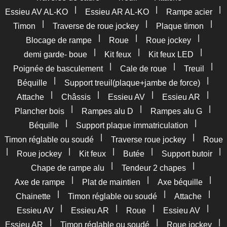
|
|
|
Essieu AV AL-KO
Essieu AR AL-KO
Rampe acier
|
|
|
Timon
Traverse de roue jockey
Plaque timon
|
|
|
Blocage de rampe
Roue
Roue jockey
|
|
|
demi garde- boue
Kit feux
Kit feux LED
|
|
|
Poignée de basculement
Cale de roue
Treuil
|
|
Béquille
Support treuil(plaque+jambe de force)
|
|
|
|
Attache
Châssis
Essieu AV
Essieu AR
|
|
|
Plancher bois
Rampes alu D
Rampes alu G
|
|
Béquille
Support plaque immatriculation
|
|
Timon réglable ou soudé
Traverse roue jockey
Roue
|
|
|
|
|
Roue jockey
Kit feux
Butée
Support butoir
|
|
Chape de rampe alu
Tendeur 2 chapes
|
|
|
Axe de rampe
Plat de maintien
Axe béquille
|
|
|
Chainette
Timon réglable ou soudé
Attache
|
|
|
|
Essieu AV
Essieu AR
Roue
Essieu AV
|
|
|
Essieu AR
Timon réglable ou soudé
Roue jockey