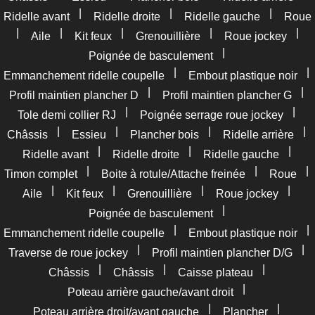
|
|
|
Ridelle avant
Ridelle droite
Ridelle gauche
Roue
|
|
|
|
|
Aile
Kit feux
Grenouillière
Roue jockey
|
Poignée de basculement
|
|
Emmanchement ridelle coupelle
Embout plastique noir
|
|
Profil maintien plancher D
Profil maintien plancher G
|
|
Tole demi collier RJ
Poignée serrage roue jockey
|
|
|
|
Châssis
Essieu
Plancher bois
Ridelle arrière
|
|
|
Ridelle avant
Ridelle droite
Ridelle gauche
|
|
|
Timon complet
Boite à rotule/Attache freinée
Roue
|
|
|
|
Aile
Kit feux
Grenouillière
Roue jockey
|
Poignée de basculement
|
|
Emmanchement ridelle coupelle
Embout plastique noir
|
|
Traverse de roue jockey
Profil maintien plancher D/G
|
|
|
Châssis
Châssis
Caisse plateau
|
Poteau arrière gauche/avant droit
|
|
Poteau arrière droit/avant gauche
Plancher