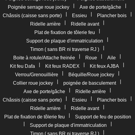
|
|
Poignée serrage roue jockey
Axe de porte/gâche
|
|
|
Châssis (caisse sans porte)
Essieu
Plancher bois
|
|
Ridelle arrière
Ridelle avant
|
Plat de fixation de tôlerie feu
|
Support de plaque d'immatriculation
|
Timon ( sans BR ni traverse RJ )
|
|
|
Boite à rotule/Attache freinée
Roue
Aile
|
|
|
Kit feu Dafa
Kit feux RADEX
Kit feux AJBA
|
|
Verrou/Grenouillière
Béquille/Roue jockey
|
|
Collier roue jockey
poignée de basculement
|
|
Axe de porte/gâche
Ridelle arrière
|
|
|
Châssis (caisse sans porte)
Essieu
Plancher bois
|
|
Ridelle arrière
Ridelle avant
|
Plat de fixation de tôlerie feu
Support de feu de position
|
|
Support de plaque d'immatriculation
|
Timon ( sans BR ni traverse RJ )