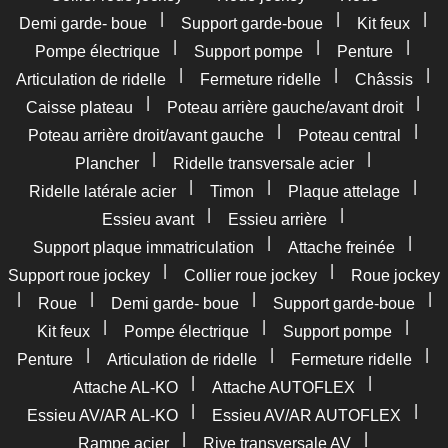
|
|
|
Demi garde- boue
Support garde-boue
Kit feux
|
|
|
Pompe électrique
Support pompe
Penture
|
|
|
Articulation de ridelle
Fermeture ridelle
Châssis
|
|
Caisse plateau
Poteau arrière gauche/avant droit
|
|
Poteau arrière droit/avant gauche
Poteau central
|
|
Plancher
Ridelle transversale acier
|
|
|
Ridelle latérale acier
Timon
Plaque attelage
|
|
Essieu avant
Essieu arrière
|
|
Support plaque immatriculation
Attache freinée
|
|
Support roue jockey
Collier roue jockey
Roue jockey
|
|
|
|
Roue
Demi garde- boue
Support garde-boue
|
|
|
Kit feux
Pompe électrique
Support pompe
|
|
|
Penture
Articulation de ridelle
Fermeture ridelle
|
|
Attache AL-KO
Attache AUTOFLEX
|
|
Essieu AV/AR AL-KO
Essieu AV/AR AUTOFLEX
|
|
Rampe acier
Rive transversale AV