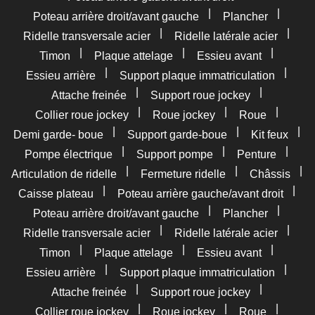
|
|
Poteau arrière droit/avant gauche
Plancher
|
|
Ridelle transversale acier
Ridelle latérale acier
|
|
|
Timon
Plaque attelage
Essieu avant
|
|
Essieu arrière
Support plaque immatriculation
|
|
Attache freinée
Support roue jockey
|
|
|
Collier roue jockey
Roue jockey
Roue
|
|
|
Demi garde- boue
Support garde-boue
Kit feux
|
|
|
Pompe électrique
Support pompe
Penture
|
|
|
Articulation de ridelle
Fermeture ridelle
Châssis
|
|
Caisse plateau
Poteau arrière gauche/avant droit
|
|
Poteau arrière droit/avant gauche
Plancher
|
|
Ridelle transversale acier
Ridelle latérale acier
|
|
|
Timon
Plaque attelage
Essieu avant
|
|
Essieu arrière
Support plaque immatriculation
|
|
Attache freinée
Support roue jockey
|
|
|
Collier roue jockey
Roue jockey
Roue