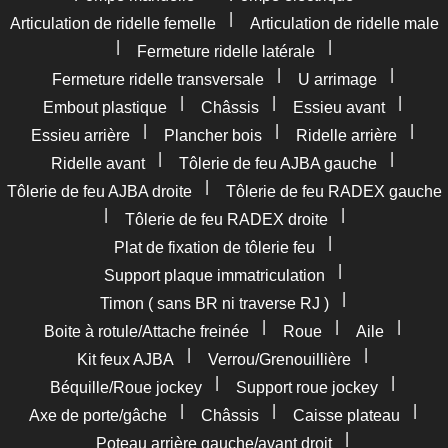
|
Articulation de ridelle femelle
Articulation de ridelle male
|
|
Fermeture ridelle latérale
|
|
Fermeture ridelle transversale
U arrimage
|
|
|
Embout plastique
Châssis
Essieu avant
|
|
|
Essieu arrière
Plancher bois
Ridelle arrière
|
|
Ridelle avant
Tôlerie de feu AJBA gauche
|
Tôlerie de feu AJBA droite
Tôlerie de feu RADEX gauche
|
|
Tôlerie de feu RADEX droite
|
Plat de fixation de tôlerie feu
|
Support plaque immatriculation
|
Timon ( sans BR ni traverse RJ )
|
|
|
Boite à rotule/Attache freinée
Roue
Aile
|
|
Kit feux AJBA
Verrou/Grenouillière
|
|
Béquille/Roue jockey
Support roue jockey
|
|
|
Axe de porte/gâche
Châssis
Caisse plateau
|
Poteau arrière gauche/avant droit