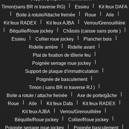
|
|
Timon(sans BR ni traverse RG)
Essieu
Kit feux DAFA
|
|
|
|
Boite à rotule/Attache freinée
Roue
Aile
|
|
Kit feux RADEX
Kit feux AJBA
Verrou/Grenouillière
|
|
|
Béquille/Roue jockey
Châssis (caisse sans porte )
|
|
|
Essieu
Collier roue jockey
Plancher bois
|
|
Ridelle arrière
Ridelle avant
|
Plat de fixation de tôlerie feu
|
Poignée serrage roue jockey
|
Support de plaque d'immatriculation
|
Poignée de basculement
|
Timon ( sans BR ni traverse RJ )
|
|
Boite a rotule / attache freinée
Axe de porte/gâche
|
|
|
|
Roue
Aile
Kit feux Dafa
Kit feux RADEX
|
|
Kit feux AJBA
Verrou/Grenouillière
|
|
Béquille/Roue jockey
Collier/Roue jockey
|
|
Poignée serrage roue jockey
Poignée basculement