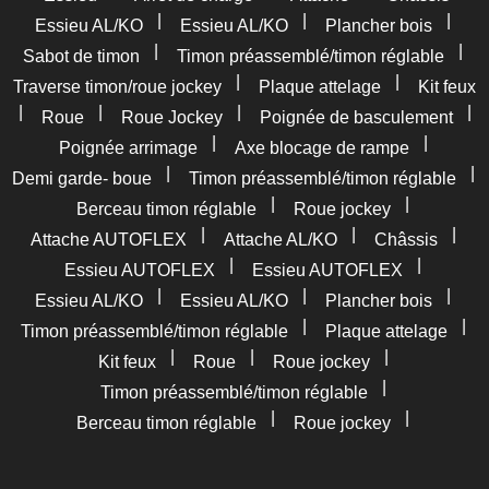
|
|
|
Essieu AL/KO
Essieu AL/KO
Plancher bois
|
|
Sabot de timon
Timon préassemblé/timon réglable
|
|
Traverse timon/roue jockey
Plaque attelage
Kit feux
|
|
|
|
Roue
Roue Jockey
Poignée de basculement
|
|
Poignée arrimage
Axe blocage de rampe
|
|
Demi garde- boue
Timon préassemblé/timon réglable
|
|
Berceau timon réglable
Roue jockey
|
|
|
Attache AUTOFLEX
Attache AL/KO
Châssis
|
|
Essieu AUTOFLEX
Essieu AUTOFLEX
|
|
|
Essieu AL/KO
Essieu AL/KO
Plancher bois
|
|
Timon préassemblé/timon réglable
Plaque attelage
|
|
|
Kit feux
Roue
Roue jockey
|
Timon préassemblé/timon réglable
|
|
Berceau timon réglable
Roue jockey