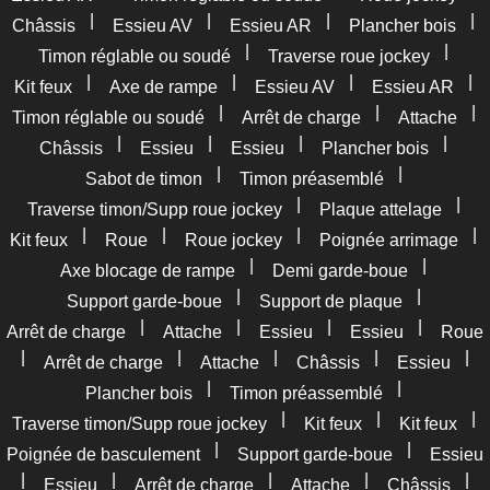
|
|
|
|
Châssis
Essieu AV
Essieu AR
Plancher bois
|
|
Timon réglable ou soudé
Traverse roue jockey
|
|
|
|
Kit feux
Axe de rampe
Essieu AV
Essieu AR
|
|
|
Timon réglable ou soudé
Arrêt de charge
Attache
|
|
|
|
Châssis
Essieu
Essieu
Plancher bois
|
|
Sabot de timon
Timon préasemblé
|
|
Traverse timon/Supp roue jockey
Plaque attelage
|
|
|
|
Kit feux
Roue
Roue jockey
Poignée arrimage
|
|
Axe blocage de rampe
Demi garde-boue
|
|
Support garde-boue
Support de plaque
|
|
|
|
Arrêt de charge
Attache
Essieu
Essieu
Roue
|
|
|
|
|
Arrêt de charge
Attache
Châssis
Essieu
|
|
Plancher bois
Timon préassemblé
|
|
|
Traverse timon/Supp roue jockey
Kit feux
Kit feux
|
|
Poignée de basculement
Support garde-boue
Essieu
|
|
|
|
|
Essieu
Arrêt de charge
Attache
Châssis