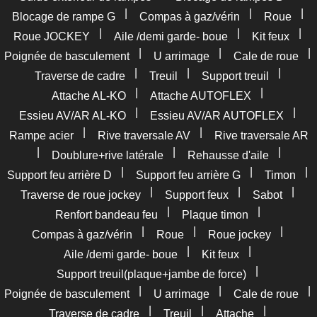
|
|
|
Blocage de rampe G
Compas à gaz/vérin
Roue
|
|
|
Roue JOCKEY
Aile /demi garde- boue
Kit feux
|
|
|
Poignée de basculement
U arrimage
Cale de roue
|
|
|
Traverse de cadre
Treuil
Support treuil
|
|
Attache AL-KO
Attache AUTOFLEX
|
|
Essieu AV/AR AL-KO
Essieu AV/AR AUTOFLEX
|
|
Rampe acier
Rive traversale AV
Rive traversale AR
|
|
|
Doublure+rive latérale
Rehausse d'aile
|
|
|
Support feu arrière D
Support feu arrière G
Timon
|
|
|
Traverse de roue jockey
Support feux
Sabot
|
|
Renfort bandeau feu
Plaque timon
|
|
|
Compas à gaz/vérin
Roue
Roue jockey
|
|
Aile /demi garde- boue
Kit feux
|
Support treuil(plaque+jambe de force)
|
|
|
Poignée de basculement
U arrimage
Cale de roue
|
|
|
Traverse de cadre
Treuil
Attache