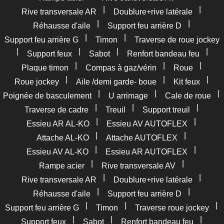
|
|
Rive transversale AR
Doublure+rive latérale
|
|
Réhausse d'aile
Support feu arrière D
|
|
Support feu arrière G
Timon
Traverse de roue jockey
|
|
|
|
Support feux
Sabot
Renfort bandeau feu
|
|
|
Plaque timon
Compas à gaz/vérin
Roue
|
|
|
Roue jockey
Aile /demi garde- boue
Kit feux
|
|
|
Poignée de basculement
U arrimage
Cale de roue
|
|
|
Traverse de cadre
Treuil
Support treuil
|
|
Essieu AR AL-KO
Essieu AV AUTOFLEX
|
|
Attache AL-KO
Attache AUTOFLEX
|
|
Essieu AV AL-KO
Essieu AR AUTOFLEX
|
|
Rampe acier
Rive transversale AV
|
|
Rive transversale AR
Doublure+rive latérale
|
|
Réhausse d'aile
Support feu arrière D
|
|
|
Support feu arrière G
Timon
Traverse roue jockey
|
|
|
Support feux
Sabot
Renfort bandeau feu