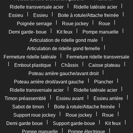
|
|
Ridelle transversale acier
Ridelle latérale acier
|
|
|
Essieu
Essieu
Boite à rotule/Attache freinée
|
|
|
Poignée serrage
Roue jockey
Roue
|
|
|
Demi garde- boue
Kit feux
Pompe manuelle
|
Articulation de ridelle gond male
|
Articulation de ridelle gond femelle
|
Fermeture ridelle latérale
Fermeture ridelle transversale
|
|
|
|
Embout plastique
Châssis
Caisse plateau
|
Poteau arrière gauche/avant droit
|
|
Poteau arrière droit/avant gauche
Plancher
|
|
Ridelle transversale acier
Ridelle latérale acier
|
|
|
Timon préassemblé
Essieu avant
Essieu arrière
|
|
Sabot de timon
Boite à rotule/Attache freinée
|
|
|
Support roue jockey
Roue jockey
Roue
|
|
|
Demi garde boue
Support garde-boue
Kit feux
|
|
Pompe manuelle
Pompe électrique