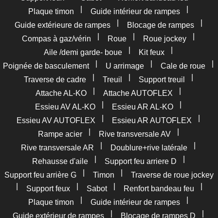
|
|
Plaque timon
Guide intérieur de rampes
|
|
Guide extérieure de rampes
Blocage de rampes
|
|
|
Compas à gaz/vérin
Roue
Roue jockey
|
|
Aile /demi garde- boue
Kit feux
|
|
|
Poignée de basculement
U arrimage
Cale de roue
|
|
|
Traverse de cadre
Treuil
Support treuil
|
|
Attache AL-KO
Attache AUTOFLEX
|
|
Essieu AV AL-KO
Essieu AR AL-KO
|
|
Essieu AV AUTOFLEX
Essieu AR AUTOFLEX
|
|
Rampe acier
Rive transversale AV
|
|
Rive transversale AR
Doublure+rive latérale
|
|
Rehausse d'aile
Support feu arriere D
|
|
Support feu arrière G
Timon
Traverse de roue jockey
|
|
|
|
Support feux
Sabot
Renfort bandeau feu
|
|
Plaque timon
Guide intérieur de rampes
|
|
Guide extérieur de rampes
Blocage de rampes D