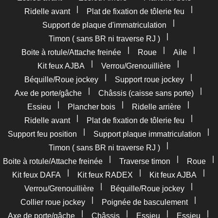
|
|
Ridelle avant
Plat de fixation de tôlerie feu
|
Support de plaque d'immatriculation
|
Timon ( sans BR ni traverse RJ )
|
|
|
Boite à rotule/Attache freinée
Roue
Aile
|
|
Kit feux AJBA
Verrou/Grenouillière
|
|
Béquille/Roue jockey
Support roue jockey
|
|
Axe de porte/gâche
Châssis (caisse sans porte)
|
|
|
Essieu
Plancher bois
Ridelle arrière
|
|
Ridelle avant
Plat de fixation de tôlerie feu
|
|
Support feu position
Support plaque immatriculation
|
Timon ( sans BR ni traverse RJ )
|
|
|
Boite à rotule/Attache freinée
Traverse timon
Roue
|
|
|
Kit feux DAFA
Kit feux RADEX
Kit feux AJBA
|
|
Verrou/Grenouillière
Béquille/Roue jockey
|
|
Collier roue jockey
Poignée de basculement
|
|
|
|
Axe de porte/gâche
Châssis
Essieu
Essieu