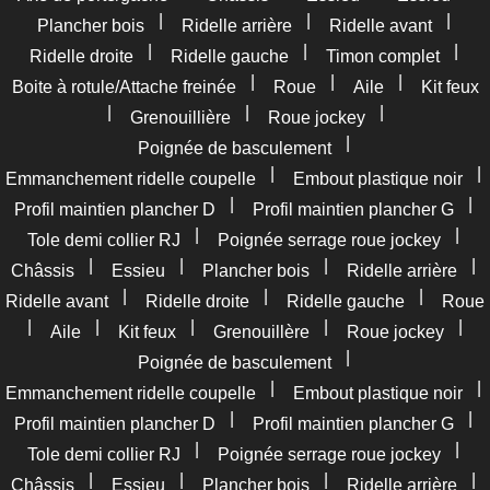
|
|
|
Plancher bois
Ridelle arrière
Ridelle avant
|
|
|
Ridelle droite
Ridelle gauche
Timon complet
|
|
|
Boite à rotule/Attache freinée
Roue
Aile
Kit feux
|
|
|
Grenouillière
Roue jockey
|
Poignée de basculement
|
|
Emmanchement ridelle coupelle
Embout plastique noir
|
|
Profil maintien plancher D
Profil maintien plancher G
|
|
Tole demi collier RJ
Poignée serrage roue jockey
|
|
|
|
Châssis
Essieu
Plancher bois
Ridelle arrière
|
|
|
Ridelle avant
Ridelle droite
Ridelle gauche
Roue
|
|
|
|
|
Aile
Kit feux
Grenouillère
Roue jockey
|
Poignée de basculement
|
|
Emmanchement ridelle coupelle
Embout plastique noir
|
|
Profil maintien plancher D
Profil maintien plancher G
|
|
Tole demi collier RJ
Poignée serrage roue jockey
|
|
|
|
Châssis
Essieu
Plancher bois
Ridelle arrière