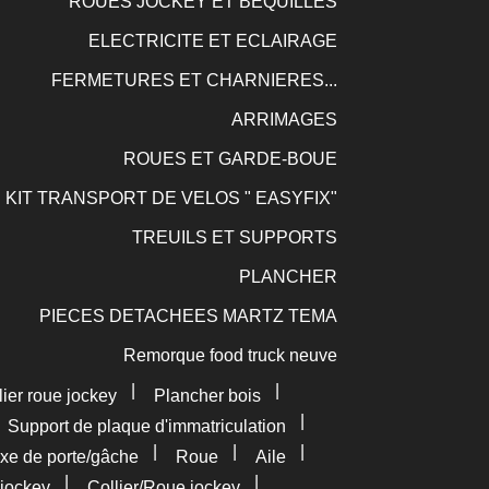
ROUES JOCKEY ET BEQUILLES
ELECTRICITE ET ECLAIRAGE
FERMETURES ET CHARNIERES...
ARRIMAGES
ROUES ET GARDE-BOUE
KIT TRANSPORT DE VELOS " EASYFIX"
TREUILS ET SUPPORTS
PLANCHER
PIECES DETACHEES MARTZ TEMA
Remorque food truck neuve
|
|
lier roue jockey
Plancher bois
|
|
Support de plaque d'immatriculation
|
|
|
xe de porte/gâche
Roue
Aile
|
|
jockey
Collier/Roue jockey