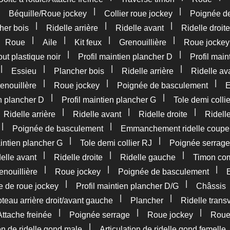
|
|
|
Béquille/Roue jockey
Collier roue jockey
Poignée d
|
|
|
her bois
Ridelle arrière
Ridelle avant
Ridelle droite
|
|
|
|
|
Roue
Aile
Kit feux
Grenouillière
Roue jockey
|
|
t plastique noir
Profil maintien plancher D
Profil main
|
|
|
|
Essieu
Plancher bois
Ridelle arrière
Ridelle av
|
|
|
enouillère
Roue jockey
Poignée de basculement
E
|
|
en plancher D
Profil maintien plancher G
Tole demi colli
|
|
|
|
Ridelle arrière
Ridelle avant
Ridelle droite
Ridell
|
|
Poignée de basculement
Emmanchement ridelle coupe
|
|
aintien plancher G
Tole demi collier RJ
Poignée serrage
|
|
|
elle avant
Ridelle droite
Ridelle gauche
Timon com
|
|
|
enouillière
Roue jockey
Poignée de basculement
|
|
e de roue jockey
Profil maintien plancher D/G
Châssis
|
|
teau arrière droit/avant gauche
Plancher
Ridelle trans
|
|
|
Attache freinée
Poignée serrage
Roue jockey
Rou
|
ion de ridelle gond male
Articulation de ridelle gond femelle