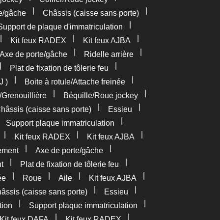
|
|
e/gâche
Châssis (caisse sans porte)
|
Support de plaque d'immatriculation
|
|
|
Kit feux RADEX
Kit feux AJBA
|
|
Axe de porte/gâche
Ridelle arrière
|
|
Plat de fixation de tôlerie feu
|
|
J )
Boite à rotule/Attache freinée
|
|
/Grenouillière
Béquille/Roue jockey
|
|
hâssis (caisse sans porte)
Essieu
|
|
Support plaque immatriculation
|
|
|
Kit feux RADEX
Kit feux AJBA
|
|
ement
Axe de porte/gâche
|
|
t
Plat de fixation de tôlerie feu
|
|
|
|
ée
Roue
Aile
Kit feux AJBA
|
|
âssis (caisse sans porte)
Essieu
|
|
tion
Support plaque immatriculation
|
|
Kit feux DAFA
Kit feux RADEX