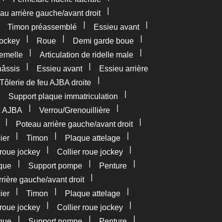
|
au arrière gauche/avant droit
|
|
|
Timon préassemblé
Essieu avant
|
|
|
ockey
Roue
Demi garde boue
|
|
femelle
Articulation de ridelle male
|
|
âssis
Essieu avant
Essieu arrière
|
Tôlerie de feu AJBA droite
|
|
Support plaque immatriculation
|
|
x AJBA
Verrou/Grenouillière
|
|
Poteau arrière gauche/avant droit
|
|
|
ier
Timon
Plaque attelage
|
|
roue jockey
Collier roue jockey
|
|
|
que
Support pompe
Penture
|
rière gauche/avant droit
|
|
|
ier
Timon
Plaque attelage
|
|
roue jockey
Collier roue jockey
|
|
|
que
Support pompe
Penture