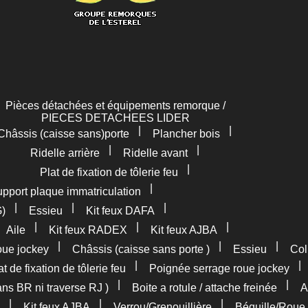
Pièces détachées et équipements remorque /
PIECES DETACHEES LIDER
|
|
Châssis (caisse sans)porte
Plancher bois
|
|
Ridelle arrière
Ridelle avant
|
Plat de fixation de tôlerie feu
|
pport plaque immatriculation
|
|
|
G)
Essieu
Kit feux DAFA
|
|
|
|
Aile
Kit feux RADEX
Kit feux AJBA
|
|
|
oue jockey
Châssis (caisse sans porte )
Essieu
Col
|
at de fixation de tôlerie feu
Poignée serrage roue jockey
|
|
ans BR ni traverse RJ )
Boite a rotule / attache freinée
A
|
|
|
Kit feux AJBA
Verrou/Grenouillière
Béquille/Roue 