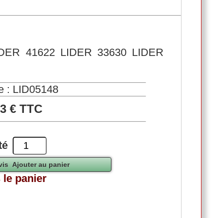
IDER 41622 LIDER 33630 LIDER
e : LID05148
73 € TTC
té
 le panier