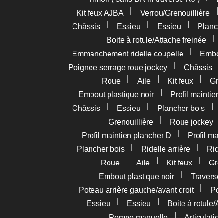
|
Kit feux AJBA
Verrou/Grenouillière
|
|
|
Châssis
Essieu
Essieu
Planc
Boite à rotule/Attache freinée
|
Emmanchement ridelle coupelle
Embou
|
Poignée serrage roue jockey
Châssis
|
|
|
Roue
Aile
Kit feux
Gr
|
Embout plastique noir
Profil mainti
|
|
Châssis
Essieu
Plancher bois
|
Grenouillière
Roue jockey
|
Profil maintien plancher D
Profil m
|
|
Plancher bois
Ridelle arrière
Rid
|
|
|
Roue
Aile
Kit feux
Gr
|
Embout plastique noir
Travers
|
Poteau arrière gauche/avant droit
Po
|
|
Essieu
Essieu
Boite à rotule/
|
Pompe manuelle
Articulat