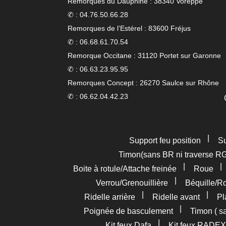
Remorques du Dauphiné : 38340 Voreppe
✆ : 04.76.50.66.28
Remorques de l’Estérel : 83600 Fréjus
✆ : 06.68.61.70.54
Remorque Occitane : 31120 Portet sur Garonne
✆ : 06.63.23.95.95
Remorques Concept : 26270 Saulce sur Rhône
✆ : 06.62.04.42.23
|
Support feu position
Su
Timon(sans BR ni traverse R
|
Boite à rotule/Attache freinée
Roue
|
Verrou/Grenouillière
Béquille/R
|
|
Ridelle arrière
Ridelle avant
Pl
|
Poignée de basculement
Timon ( s
|
Kit feux Dafa
Kit feux RADEX