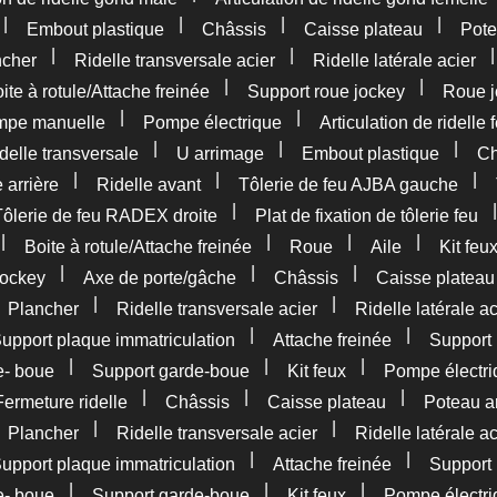
|
|
|
|
Embout plastique
Châssis
Caisse plateau
Pote
|
|
ncher
Ridelle transversale acier
Ridelle latérale acier
|
|
ite à rotule/Attache freinée
Support roue jockey
Roue j
|
|
pe manuelle
Pompe électrique
Articulation de ridelle 
|
|
|
delle transversale
U arrimage
Embout plastique
Ch
|
|
|
 arrière
Ridelle avant
Tôlerie de feu AJBA gauche
|
Tôlerie de feu RADEX droite
Plat de fixation de tôlerie feu
|
|
|
|
Boite à rotule/Attache freinée
Roue
Aile
Kit feu
|
|
|
jockey
Axe de porte/gâche
Châssis
Caisse plateau
|
|
|
Plancher
Ridelle transversale acier
Ridelle latérale ac
|
|
upport plaque immatriculation
Attache freinée
Support 
|
|
|
e- boue
Support garde-boue
Kit feux
Pompe électri
|
|
|
Fermeture ridelle
Châssis
Caisse plateau
Poteau ar
|
|
|
Plancher
Ridelle transversale acier
Ridelle latérale ac
|
|
upport plaque immatriculation
Attache freinée
Support 
|
|
|
e- boue
Support garde-boue
Kit feux
Pompe électri