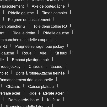
|
|
e basculement
Axe de porte/gâche
|
|
|
Ridelle gauche
Timon complet
|
|
Poignée de basculement
|
|
tien plancher G
Tole demi collier RJ
|
|
|
ant
Ridelle droite
Ridelle gauche
|
mmanchement ridelle coupelle
|
|
er RJ
Poignée serrage roue jockey
|
|
|
|
e gauche
Roue
Aile
Kit feux
|
|
lle
Embout plastique noir
|
|
|
 roue jockey
Châssis
Essieu
|
|
plet
Boite à rotule/Attache freinée
|
Emmanchement ridelle coupelle
|
|
|
Châssis
Caisse plateau
|
|
versale acier
Ridelle latérale acier
|
|
|
e
Demi garde- boue
Kit feux
|
|
Fermeture ridelle latérale