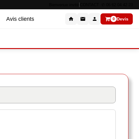
|
Bienvenue invité
CONTACT ✆ 06 62 04 42 23
Avis clients
Devis
0