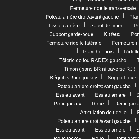
Fermeture ridelle transversale
|
Poteau arrière droit/avant gauche
Pla
|
|
Essieu arrière
Sabot de timon
Bo
|
|
Support garde-boue
Kit feux
Pom
|
Fermeture ridelle latérale
Fermeture ri
|
|
Plancher bois
Ridelle
|
Tôlerie de feu RADEX gauche
Timon ( sans BR ni traverse RJ )
|
Béquille/Roue jockey
Support roue 
Poteau arrière droit/avant gauche
|
|
Essieu avant
Essieu arrière
S
|
|
Roue jockey
Roue
Demi gard
|
Articulation de ridelle
Poteau arrière droit/avant gauche
|
|
Essieu avant
Essieu arrière
S
|
|
Roue jockey
Roue
Demi gard