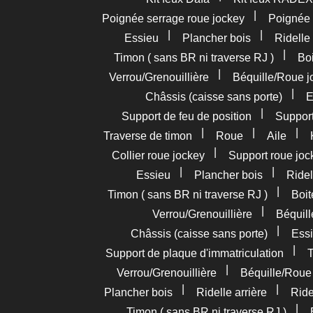
|
Poignée serrage roue jockey
Poignée
|
|
Essieu
Plancher bois
Ridelle 
|
Timon ( sans BR ni traverse RJ )
Boi
|
Verrou/Grenouillière
Béquille/Roue j
|
Châssis (caisse sans porte)
E
|
Support de feu de position
Support
|
|
|
Traverse de timon
Roue
Aile
|
Collier roue jockey
Support roue joc
|
|
Essieu
Plancher bois
Ridel
|
Timon ( sans BR ni traverse RJ )
Boit
|
Verrou/Grenouillière
Béquil
|
Châssis (caisse sans porte)
Essi
|
Support de plaque d'immatriculation
T
|
Verrou/Grenouillière
Béquille/Roue
|
|
Plancher bois
Ridelle arrière
Ride
|
Timon ( sans BR ni traverse RJ )