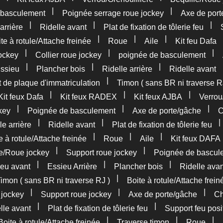
|
|
 basculement
Poignée serrage roue jockey
Axe de port
|
|
|
arrière
Ridelle avant
Plat de fixation de tôlerie feu
|
|
|
te à rotule/Attache freinée
Roue
Aile
Kit feu Dafa
|
|
|
ockey
Collier roue jockey
poignée de basculement
|
|
|
ssieu
Plancher bois
Ridelle arrière
Ridelle avant
|
 de plaque d'immatriculation
Timon ( sans BR ni traverse R
|
|
|
Kit feux Dafa
Kit feux RADEX
Kit feux AJBA
Verrou
|
|
|
key
Poignée de basculement
Axe de porte/gâche
C
|
|
le arrière
Ridelle avant
Plat de fixation de tôlerie feu
|
|
|
e à rotule/Attache freinée
Roue
Aile
Kit feux DAFA
|
|
le/Roue jockey
Support roue jockey
Poignée de bascul
|
|
|
eu avant
Essieu Arrière
Plancher bois
Ridelle avan
|
imon ( sans BR ni traverse RJ )
Boite à rotule/Attache frein
|
|
|
 jockey
Support roue jockey
Axe de porte/gâche
Ch
|
|
lle avant
Plat de fixation de tôlerie feu
Support feu posi
|
|
|
Boite à rotule/Attache freinée
Traverse timon
Roue