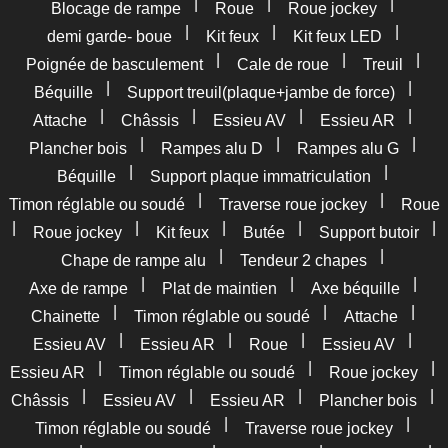
|
|
|
Blocage de rampe
Roue
Roue jockey
|
|
|
demi garde- boue
Kit feux
Kit feux LED
|
|
|
Poignée de basculement
Cale de roue
Treuil
|
|
Béquille
Support treuil(plaque+jambe de force)
|
|
|
|
Attache
Châssis
Essieu AV
Essieu AR
|
|
|
Plancher bois
Rampes alu D
Rampes alu G
|
|
Béquille
Support plaque immatriculation
|
|
Timon réglable ou soudé
Traverse roue jockey
Roue
|
|
|
|
|
Roue jockey
Kit feux
Butée
Support butoir
|
|
Chape de rampe alu
Tendeur 2 chapes
|
|
|
Axe de rampe
Plat de maintien
Axe béquille
|
|
|
Chainette
Timon réglable ou soudé
Attache
|
|
|
|
Essieu AV
Essieu AR
Roue
Essieu AV
|
|
|
Essieu AR
Timon réglable ou soudé
Roue jockey
|
|
|
|
Châssis
Essieu AV
Essieu AR
Plancher bois
|
|
Timon réglable ou soudé
Traverse roue jockey