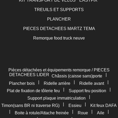
KIT TRANSPORT DE VELOS " EASYFIX"
TREUILS ET SUPPORTS
PLANCHER
PIECES DETACHEES MARTZ TEMA
Remorque food truck neuve
Pièces détachées et équipements remorque / PIECES
DETACHEES LIDER
|
Châssis (caisse sans)porte
|
|
|
Plancher bois
Ridelle arrière
Ridelle avant
|
|
Plat de fixation de tôlerie feu
Support feu position
|
Support plaque immatriculation
|
|
Timon(sans BR ni traverse RG)
Essieu
Kit feux DAFA
|
|
|
|
Boite à rotule/Attache freinée
Roue
Aile