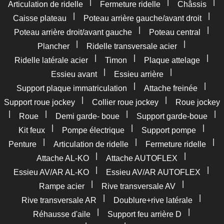
|
|
|
Articulation de ridelle
Fermeture ridelle
Châssis
|
|
Caisse plateau
Poteau arrière gauche/avant droit
|
|
Poteau arrière droit/avant gauche
Poteau central
|
|
Plancher
Ridelle transversale acier
|
|
|
Ridelle latérale acier
Timon
Plaque attelage
|
|
Essieu avant
Essieu arrière
|
|
Support plaque immatriculation
Attache freinée
|
|
Support roue jockey
Collier roue jockey
Roue jockey
|
|
|
|
Roue
Demi garde- boue
Support garde-boue
|
|
|
Kit feux
Pompe électrique
Support pompe
|
|
|
Penture
Articulation de ridelle
Fermeture ridelle
|
|
Attache AL-KO
Attache AUTOFLEX
|
|
Essieu AV/AR AL-KO
Essieu AV/AR AUTOFLEX
|
|
Rampe acier
Rive transversale AV
|
|
Rive transversale AR
Doublure+rive latérale
|
|
Réhausse d'aile
Support feu arrière D