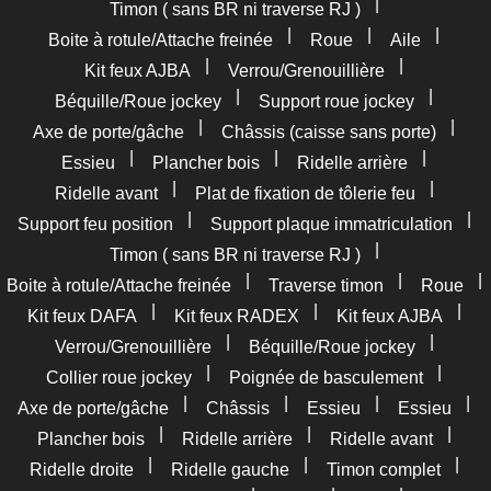
|
Timon ( sans BR ni traverse RJ )
|
|
|
Boite à rotule/Attache freinée
Roue
Aile
|
|
Kit feux AJBA
Verrou/Grenouillière
|
|
Béquille/Roue jockey
Support roue jockey
|
|
Axe de porte/gâche
Châssis (caisse sans porte)
|
|
|
Essieu
Plancher bois
Ridelle arrière
|
|
Ridelle avant
Plat de fixation de tôlerie feu
|
|
Support feu position
Support plaque immatriculation
|
Timon ( sans BR ni traverse RJ )
|
|
|
Boite à rotule/Attache freinée
Traverse timon
Roue
|
|
|
Kit feux DAFA
Kit feux RADEX
Kit feux AJBA
|
|
Verrou/Grenouillière
Béquille/Roue jockey
|
|
Collier roue jockey
Poignée de basculement
|
|
|
|
Axe de porte/gâche
Châssis
Essieu
Essieu
|
|
|
Plancher bois
Ridelle arrière
Ridelle avant
|
|
|
Ridelle droite
Ridelle gauche
Timon complet