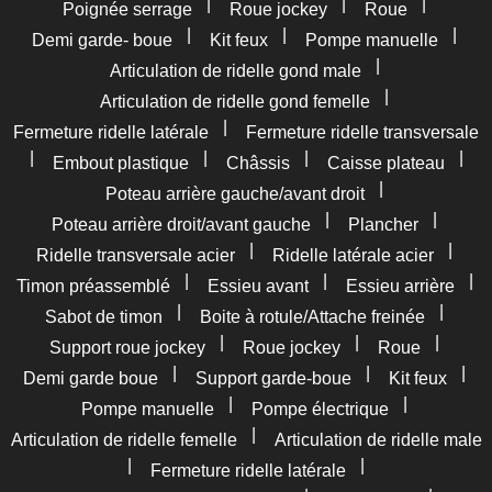
|
|
|
Poignée serrage
Roue jockey
Roue
|
|
|
Demi garde- boue
Kit feux
Pompe manuelle
|
Articulation de ridelle gond male
|
Articulation de ridelle gond femelle
|
Fermeture ridelle latérale
Fermeture ridelle transversale
|
|
|
|
Embout plastique
Châssis
Caisse plateau
|
Poteau arrière gauche/avant droit
|
|
Poteau arrière droit/avant gauche
Plancher
|
|
Ridelle transversale acier
Ridelle latérale acier
|
|
|
Timon préassemblé
Essieu avant
Essieu arrière
|
|
Sabot de timon
Boite à rotule/Attache freinée
|
|
|
Support roue jockey
Roue jockey
Roue
|
|
|
Demi garde boue
Support garde-boue
Kit feux
|
|
Pompe manuelle
Pompe électrique
|
Articulation de ridelle femelle
Articulation de ridelle male
|
|
Fermeture ridelle latérale