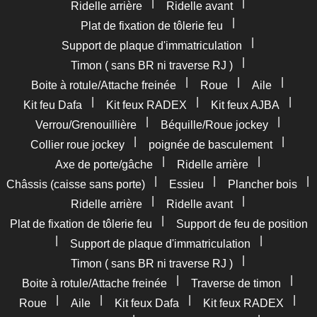
|
|
Ridelle arrière
Ridelle avant
|
Plat de fixation de tôlerie feu
|
Support de plaque d'immatriculation
|
Timon ( sans BR ni traverse RJ )
|
|
|
Boite à rotule/Attache freinée
Roue
Aile
|
|
|
Kit feu Dafa
Kit feux RADEX
Kit feux AJBA
|
|
Verrou/Grenouillière
Béquille/Roue jockey
|
|
Collier roue jockey
poignée de basculement
|
|
Axe de porte/gâche
Ridelle arrière
|
|
|
Châssis (caisse sans porte)
Essieu
Plancher bois
|
|
Ridelle arrière
Ridelle avant
|
Plat de fixation de tôlerie feu
Support de feu de position
|
|
Support de plaque d'immatriculation
|
Timon ( sans BR ni traverse RJ )
|
|
Boite à rotule/Attache freinée
Traverse de timon
|
|
|
|
Roue
Aile
Kit feux Dafa
Kit feux RADEX