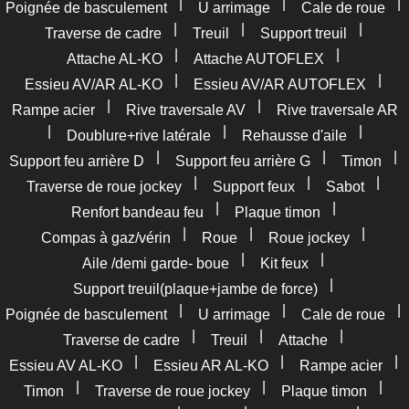
|
|
|
Poignée de basculement
U arrimage
Cale de roue
|
|
|
Traverse de cadre
Treuil
Support treuil
|
|
Attache AL-KO
Attache AUTOFLEX
|
|
Essieu AV/AR AL-KO
Essieu AV/AR AUTOFLEX
|
|
Rampe acier
Rive traversale AV
Rive traversale AR
|
|
|
Doublure+rive latérale
Rehausse d'aile
|
|
|
Support feu arrière D
Support feu arrière G
Timon
|
|
|
Traverse de roue jockey
Support feux
Sabot
|
|
Renfort bandeau feu
Plaque timon
|
|
|
Compas à gaz/vérin
Roue
Roue jockey
|
|
Aile /demi garde- boue
Kit feux
|
Support treuil(plaque+jambe de force)
|
|
|
Poignée de basculement
U arrimage
Cale de roue
|
|
|
Traverse de cadre
Treuil
Attache
|
|
|
Essieu AV AL-KO
Essieu AR AL-KO
Rampe acier
|
|
|
Timon
Traverse de roue jockey
Plaque timon