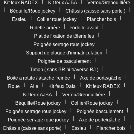
|
|
Kit feux RADEX
Kit feux AJBA
Verrou/Grenouillière
|
|
|
Béquille/Roue jockey
Châssis (caisse sans porte )
|
|
|
Essieu
Collier roue jockey
Plancher bois
|
|
Ridelle arrière
Ridelle avant
|
Plat de fixation de tôlerie feu
|
Poignée serrage roue jockey
|
Support de plaque d'immatriculation
|
Poignée de basculement
|
Timon ( sans BR ni traverse RJ )
|
|
Boite a rotule / attache freinée
Axe de porte/gâche
|
|
|
|
Roue
Aile
Kit feux Dafa
Kit feux RADEX
|
|
Kit feux AJBA
Verrou/Grenouillière
|
|
Béquille/Roue jockey
Collier/Roue jockey
|
|
Poignée serrage roue jockey
Poignée basculement
|
|
Poignée serrage roue jockey
Axe de porte/gâche
|
|
|
Châssis (caisse sans porte)
Essieu
Plancher bois