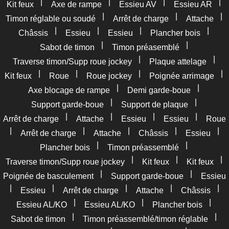
|
|
|
|
Kit feux
Axe de rampe
Essieu AV
Essieu AR
|
|
|
Timon réglable ou soudé
Arrêt de charge
Attache
|
|
|
|
Châssis
Essieu
Essieu
Plancher bois
|
|
Sabot de timon
Timon préasemblé
|
|
Traverse timon/Supp roue jockey
Plaque attelage
|
|
|
|
Kit feux
Roue
Roue jockey
Poignée arrimage
|
|
Axe blocage de rampe
Demi garde-boue
|
|
Support garde-boue
Support de plaque
|
|
|
|
Arrêt de charge
Attache
Essieu
Essieu
Roue
|
|
|
|
|
Arrêt de charge
Attache
Châssis
Essieu
|
|
Plancher bois
Timon préassemblé
|
|
|
Traverse timon/Supp roue jockey
Kit feux
Kit feux
|
|
Poignée de basculement
Support garde-boue
Essieu
|
|
|
|
|
Essieu
Arrêt de charge
Attache
Châssis
|
|
|
Essieu AL/KO
Essieu AL/KO
Plancher bois
|
|
Sabot de timon
Timon préassemblé/timon réglable