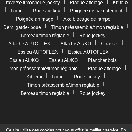
|
|
Traverse timon/roue jockey
Plaque attelage
Kit feux
|
|
|
|
Roue
Roue Jockey
Poignée de basculement
|
|
Poignée arrimage
Axe blocage de rampe
|
|
Demi garde- boue
Timon préassemblé/timon réglable
|
|
Berceau timon réglable
Roue jockey
|
|
|
Attache AUTOFLEX
Attache AL/KO
Châssis
|
|
Essieu AUTOFLEX
Essieu AUTOFLEX
|
|
|
Essieu AL/KO
Essieu AL/KO
Plancher bois
|
|
Timon préassemblé/timon réglable
Plaque attelage
|
|
|
Kit feux
Roue
Roue jockey
|
Timon préassemblé/timon réglable
|
|
Berceau timon réglable
Roue jockey
Ce site utilise des cookies pour vous offrir le meilleur service. En