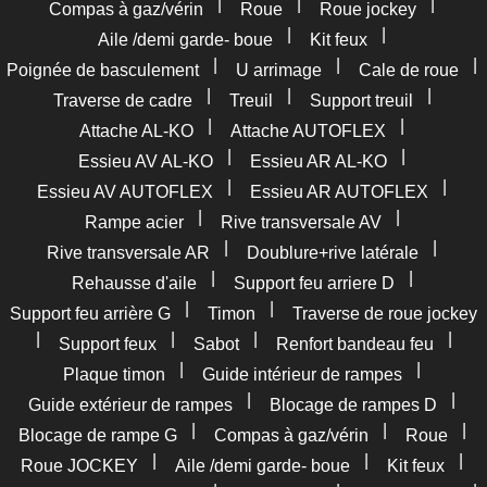
|
|
|
Compas à gaz/vérin
Roue
Roue jockey
|
|
Aile /demi garde- boue
Kit feux
|
|
|
Poignée de basculement
U arrimage
Cale de roue
|
|
|
Traverse de cadre
Treuil
Support treuil
|
|
Attache AL-KO
Attache AUTOFLEX
|
|
Essieu AV AL-KO
Essieu AR AL-KO
|
|
Essieu AV AUTOFLEX
Essieu AR AUTOFLEX
|
|
Rampe acier
Rive transversale AV
|
|
Rive transversale AR
Doublure+rive latérale
|
|
Rehausse d'aile
Support feu arriere D
|
|
Support feu arrière G
Timon
Traverse de roue jockey
|
|
|
|
Support feux
Sabot
Renfort bandeau feu
|
|
Plaque timon
Guide intérieur de rampes
|
|
Guide extérieur de rampes
Blocage de rampes D
|
|
|
Blocage de rampe G
Compas à gaz/vérin
Roue
|
|
|
Roue JOCKEY
Aile /demi garde- boue
Kit feux