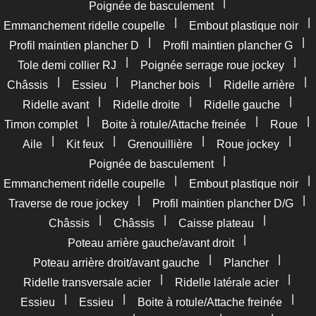
|
Poignée de basculement
|
|
Emmanchement ridelle coupelle
Embout plastique noir
|
|
Profil maintien plancher D
Profil maintien plancher G
|
|
Tole demi collier RJ
Poignée serrage roue jockey
|
|
|
|
Châssis
Essieu
Plancher bois
Ridelle arrière
|
|
|
Ridelle avant
Ridelle droite
Ridelle gauche
|
|
|
Timon complet
Boite à rotule/Attache freinée
Roue
|
|
|
|
Aile
Kit feux
Grenouillière
Roue jockey
|
Poignée de basculement
|
|
Emmanchement ridelle coupelle
Embout plastique noir
|
|
Traverse de roue jockey
Profil maintien plancher D/G
|
|
|
Châssis
Châssis
Caisse plateau
|
Poteau arrière gauche/avant droit
|
|
Poteau arrière droit/avant gauche
Plancher
|
|
Ridelle transversale acier
Ridelle latérale acier
|
|
|
Essieu
Essieu
Boite à rotule/Attache freinée