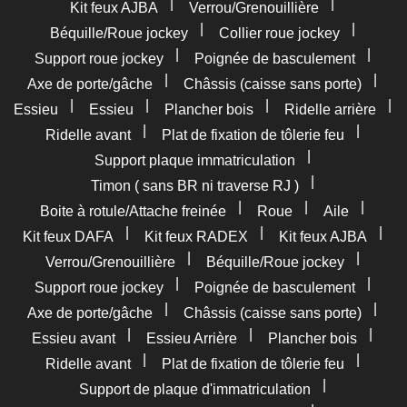
|
|
Kit feux AJBA
Verrou/Grenouillière
|
|
Béquille/Roue jockey
Collier roue jockey
|
|
Support roue jockey
Poignée de basculement
|
|
Axe de porte/gâche
Châssis (caisse sans porte)
|
|
|
|
Essieu
Essieu
Plancher bois
Ridelle arrière
|
|
Ridelle avant
Plat de fixation de tôlerie feu
|
Support plaque immatriculation
|
Timon ( sans BR ni traverse RJ )
|
|
|
Boite à rotule/Attache freinée
Roue
Aile
|
|
|
Kit feux DAFA
Kit feux RADEX
Kit feux AJBA
|
|
Verrou/Grenouillière
Béquille/Roue jockey
|
|
Support roue jockey
Poignée de basculement
|
|
Axe de porte/gâche
Châssis (caisse sans porte)
|
|
|
Essieu avant
Essieu Arrière
Plancher bois
|
|
Ridelle avant
Plat de fixation de tôlerie feu
|
Support de plaque d'immatriculation