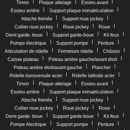
|
|
|
Timon
Plaque attelage
Essieu avant
|
|
Essieu arrière
Support plaque immatriculation
|
|
Attache freinée
Support roue jockey
|
|
|
Collier roue jockey
Roue jockey
Roue
|
|
|
Demi garde- boue
Support garde-boue
Kit feux
|
|
|
Pompe électrique
Support pompe
Penture
|
|
|
Articulation de ridelle
Fermeture ridelle
Châssis
|
|
Caisse plateau
Poteau arrière gauche/avant droit
|
|
Poteau arrière droit/avant gauche
Plancher
|
|
Ridelle transversale acier
Ridelle latérale acier
|
|
|
Timon
Plaque attelage
Essieu avant
|
|
Essieu arrière
Support plaque immatriculation
|
|
Attache freinée
Support roue jockey
|
|
|
Collier roue jockey
Roue jockey
Roue
|
|
|
Demi garde- boue
Support garde-boue
Kit feux
|
|
|
Pompe électrique
Support pompe
Penture