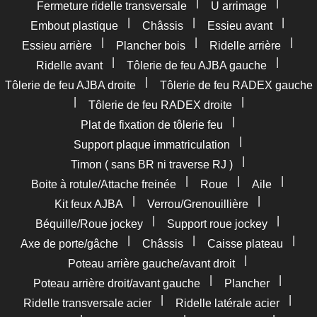
|
|
Fermeture ridelle transversale
U arrimage
|
|
|
Embout plastique
Châssis
Essieu avant
|
|
|
Essieu arrière
Plancher bois
Ridelle arrière
|
|
Ridelle avant
Tôlerie de feu AJBA gauche
|
Tôlerie de feu AJBA droite
Tôlerie de feu RADEX gauche
|
|
Tôlerie de feu RADEX droite
|
Plat de fixation de tôlerie feu
|
Support plaque immatriculation
|
Timon ( sans BR ni traverse RJ )
|
|
|
Boite à rotule/Attache freinée
Roue
Aile
|
|
Kit feux AJBA
Verrou/Grenouillière
|
|
Béquille/Roue jockey
Support roue jockey
|
|
|
Axe de porte/gâche
Châssis
Caisse plateau
|
Poteau arrière gauche/avant droit
|
|
Poteau arrière droit/avant gauche
Plancher
|
|
Ridelle transversale acier
Ridelle latérale acier