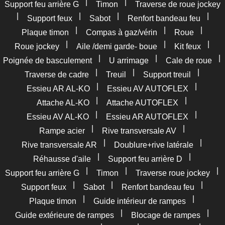
|
|
Support feu arrière G
Timon
Traverse de roue jockey
|
|
|
|
Support feux
Sabot
Renfort bandeau feu
|
|
|
Plaque timon
Compas à gaz/vérin
Roue
|
|
|
Roue jockey
Aile /demi garde- boue
Kit feux
|
|
|
Poignée de basculement
U arrimage
Cale de roue
|
|
|
Traverse de cadre
Treuil
Support treuil
|
|
Essieu AR AL-KO
Essieu AV AUTOFLEX
|
|
Attache AL-KO
Attache AUTOFLEX
|
|
Essieu AV AL-KO
Essieu AR AUTOFLEX
|
|
Rampe acier
Rive transversale AV
|
|
Rive transversale AR
Doublure+rive latérale
|
|
Réhausse d'aile
Support feu arrière D
|
|
|
Support feu arrière G
Timon
Traverse roue jockey
|
|
|
Support feux
Sabot
Renfort bandeau feu
|
|
Plaque timon
Guide intérieur de rampes
|
|
Guide extérieure de rampes
Blocage de rampes