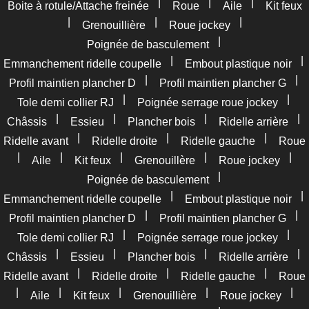
|
|
|
Boite à rotule/Attache freinée
Roue
Aile
Kit feux
|
|
|
Grenouillière
Roue jockey
|
Poignée de basculement
|
|
Emmanchement ridelle coupelle
Embout plastique noir
|
|
Profil maintien plancher D
Profil maintien plancher G
|
|
Tole demi collier RJ
Poignée serrage roue jockey
|
|
|
|
Châssis
Essieu
Plancher bois
Ridelle arrière
|
|
|
Ridelle avant
Ridelle droite
Ridelle gauche
Roue
|
|
|
|
|
Aile
Kit feux
Grenouillère
Roue jockey
|
Poignée de basculement
|
|
Emmanchement ridelle coupelle
Embout plastique noir
|
|
Profil maintien plancher D
Profil maintien plancher G
|
|
Tole demi collier RJ
Poignée serrage roue jockey
|
|
|
|
Châssis
Essieu
Plancher bois
Ridelle arrière
|
|
|
Ridelle avant
Ridelle droite
Ridelle gauche
Roue
|
|
|
|
|
Aile
Kit feux
Grenouillière
Roue jockey