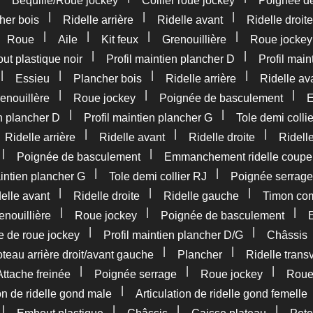
Béquille/Roue jockey
Collier roue jockey
Poignée d
|
|
|
her bois
Ridelle arrière
Ridelle avant
Ridelle droite
|
|
|
|
|
Roue
Aile
Kit feux
Grenouillière
Roue jockey
|
|
t plastique noir
Profil maintien plancher D
Profil main
|
|
|
|
Essieu
Plancher bois
Ridelle arrière
Ridelle av
|
|
|
enouillère
Roue jockey
Poignée de basculement
E
|
|
en plancher D
Profil maintien plancher G
Tole demi colli
|
|
|
|
Ridelle arrière
Ridelle avant
Ridelle droite
Ridell
|
|
Poignée de basculement
Emmanchement ridelle coupe
|
|
aintien plancher G
Tole demi collier RJ
Poignée serrage
|
|
|
elle avant
Ridelle droite
Ridelle gauche
Timon com
|
|
|
enouillière
Roue jockey
Poignée de basculement
|
|
e de roue jockey
Profil maintien plancher D/G
Châssis
|
|
teau arrière droit/avant gauche
Plancher
Ridelle trans
|
|
|
Attache freinée
Poignée serrage
Roue jockey
Rou
|
ion de ridelle gond male
Articulation de ridelle gond femelle
|
|
|
|