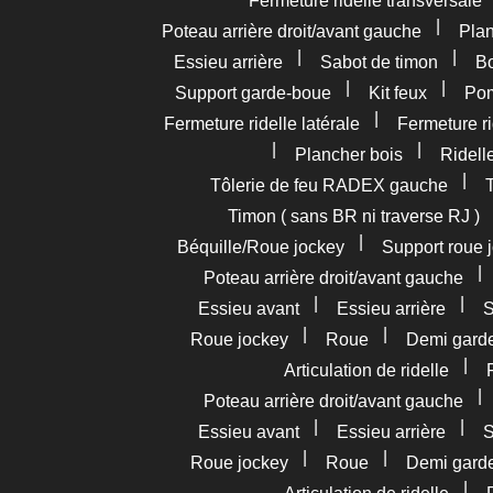
Fermeture ridelle transversale
|
Poteau arrière droit/avant gauche
Pla
|
|
Essieu arrière
Sabot de timon
Bo
|
|
Support garde-boue
Kit feux
Pom
|
Fermeture ridelle latérale
Fermeture ri
|
|
Plancher bois
Ridelle
|
Tôlerie de feu RADEX gauche
Timon ( sans BR ni traverse RJ )
|
Béquille/Roue jockey
Support roue 
Poteau arrière droit/avant gauche
|
|
Essieu avant
Essieu arrière
S
|
|
Roue jockey
Roue
Demi gard
|
Articulation de ridelle
Poteau arrière droit/avant gauche
|
|
Essieu avant
Essieu arrière
S
|
|
Roue jockey
Roue
Demi gard
|