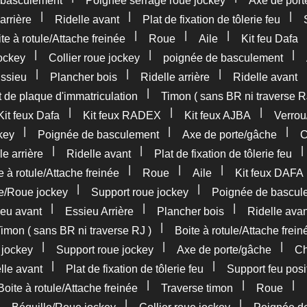
 basculement
Poignée serrage roue jockey
Axe de port
|
|
|
arrière
Ridelle avant
Plat de fixation de tôlerie feu
|
|
|
te à rotule/Attache freinée
Roue
Aile
Kit feu Dafa
|
|
|
ockey
Collier roue jockey
poignée de basculement
|
|
|
ssieu
Plancher bois
Ridelle arrière
Ridelle avant
|
 de plaque d'immatriculation
Timon ( sans BR ni traverse R
|
|
|
Kit feux Dafa
Kit feux RADEX
Kit feux AJBA
Verrou
|
|
|
key
Poignée de basculement
Axe de porte/gâche
C
|
|
le arrière
Ridelle avant
Plat de fixation de tôlerie feu
|
|
|
e à rotule/Attache freinée
Roue
Aile
Kit feux DAFA
|
|
le/Roue jockey
Support roue jockey
Poignée de bascul
|
|
|
eu avant
Essieu Arrière
Plancher bois
Ridelle avan
|
imon ( sans BR ni traverse RJ )
Boite à rotule/Attache frein
|
|
|
 jockey
Support roue jockey
Axe de porte/gâche
Ch
|
|
lle avant
Plat de fixation de tôlerie feu
Support feu posi
|
|
|
Boite à rotule/Attache freinée
Traverse timon
Roue
|
|
|