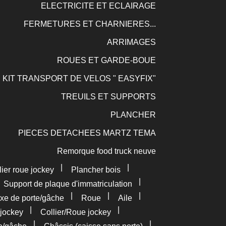
ELECTRICITE ET ECLAIRAGE
FERMETURES ET CHARNIERES...
ARRIMAGES
ROUES ET GARDE-BOUE
KIT TRANSPORT DE VELOS " EASYFIX"
TREUILS ET SUPPORTS
PLANCHER
PIECES DETACHEES MARTZ TEMA
Remorque food truck neuve
|
|
lier roue jockey
Plancher bois
|
|
Support de plaque d'immatriculation
|
|
|
xe de porte/gâche
Roue
Aile
|
|
jockey
Collier/Roue jockey
|
|