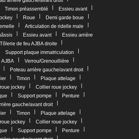
au arrière gauche/avant droit
|
|
|
Timon préassemblé
Essieu avant
|
|
|
ockey
Roue
Demi garde boue
|
|
femelle
Articulation de ridelle male
|
|
âssis
Essieu avant
Essieu arrière
|
Tôlerie de feu AJBA droite
|
|
Support plaque immatriculation
|
|
x AJBA
Verrou/Grenouillière
|
|
Poteau arrière gauche/avant droit
|
|
|
ier
Timon
Plaque attelage
|
|
roue jockey
Collier roue jockey
|
|
|
que
Support pompe
Penture
|
rière gauche/avant droit
|
|
|
ier
Timon
Plaque attelage
|
|
roue jockey
Collier roue jockey
|
|
|
que
Support pompe
Penture
|