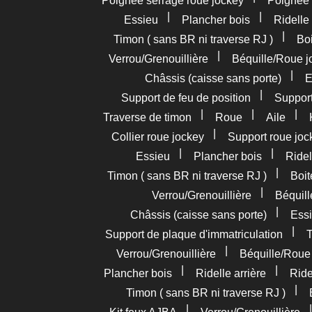
Poignée serrage roue jockey
Poignée
|
|
Essieu
Plancher bois
Ridelle 
|
Timon ( sans BR ni traverse RJ )
Boi
|
Verrou/Grenouillière
Béquille/Roue j
|
Châssis (caisse sans porte)
E
|
Support de feu de position
Support
|
|
|
Traverse de timon
Roue
Aile
|
Collier roue jockey
Support roue joc
|
|
Essieu
Plancher bois
Ridel
|
Timon ( sans BR ni traverse RJ )
Boit
|
Verrou/Grenouillière
Béquil
|
Châssis (caisse sans porte)
Essi
|
Support de plaque d'immatriculation
T
|
Verrou/Grenouillière
Béquille/Roue
|
|
Plancher bois
Ridelle arrière
Ride
|
Timon ( sans BR ni traverse RJ )
|