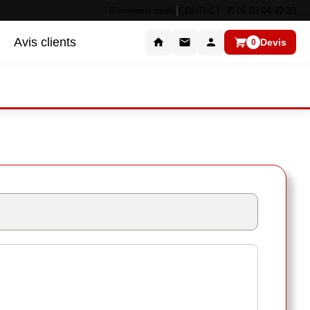
|
Bienvenue invité
CONTACT ✆ 06 62 04 42 23
Avis clients
Devis
0