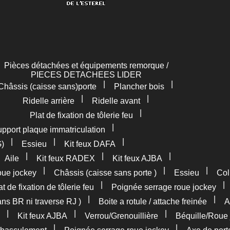
Pièces détachées et équipements remorque /
PIECES DETACHEES LIDER
|
|
Châssis (caisse sans)porte
Plancher bois
|
|
Ridelle arrière
Ridelle avant
|
Plat de fixation de tôlerie feu
|
pport plaque immatriculation
|
|
|
G)
Essieu
Kit feux DAFA
|
|
|
|
Aile
Kit feux RADEX
Kit feux AJBA
|
|
|
oue jockey
Châssis (caisse sans porte )
Essieu
Col
|
at de fixation de tôlerie feu
Poignée serrage roue jockey
|
|
ans BR ni traverse RJ )
Boite a rotule / attache freinée
A
|
|
|
Kit feux AJBA
Verrou/Grenouillière
Béquille/Roue 
|
|