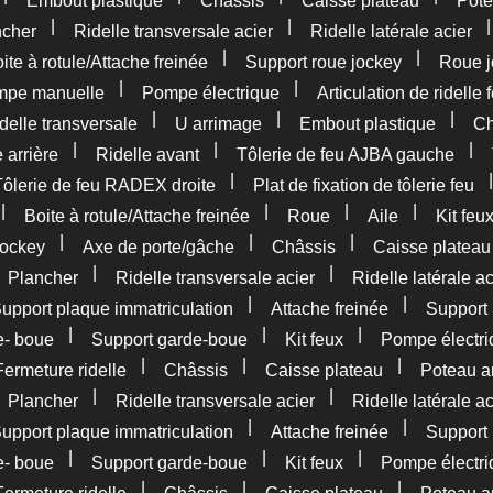
Embout plastique
Châssis
Caisse plateau
Pote
|
|
ncher
Ridelle transversale acier
Ridelle latérale acier
|
|
ite à rotule/Attache freinée
Support roue jockey
Roue j
|
|
pe manuelle
Pompe électrique
Articulation de ridelle 
|
|
|
delle transversale
U arrimage
Embout plastique
Ch
|
|
|
 arrière
Ridelle avant
Tôlerie de feu AJBA gauche
|
Tôlerie de feu RADEX droite
Plat de fixation de tôlerie feu
|
|
|
|
Boite à rotule/Attache freinée
Roue
Aile
Kit feu
|
|
|
jockey
Axe de porte/gâche
Châssis
Caisse plateau
|
|
|
Plancher
Ridelle transversale acier
Ridelle latérale ac
|
|
upport plaque immatriculation
Attache freinée
Support 
|
|
|
e- boue
Support garde-boue
Kit feux
Pompe électri
|
|
|
Fermeture ridelle
Châssis
Caisse plateau
Poteau ar
|
|
|
Plancher
Ridelle transversale acier
Ridelle latérale ac
|
|
upport plaque immatriculation
Attache freinée
Support 
|
|
|
e- boue
Support garde-boue
Kit feux
Pompe électri
|
|
|