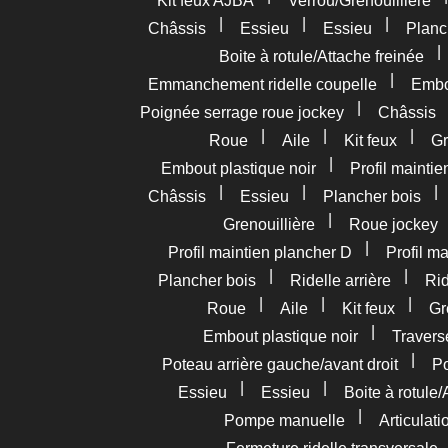
Kit feux AJBA
Verrou/Grenouillière
|
|
|
Châssis
Essieu
Essieu
Planc
Boite à rotule/Attache freinée
|
Emmanchement ridelle coupelle
Embou
|
Poignée serrage roue jockey
Châssis
|
|
|
Roue
Aile
Kit feux
Gr
|
Embout plastique noir
Profil mainti
|
|
Châssis
Essieu
Plancher bois
|
Grenouillière
Roue jockey
|
Profil maintien plancher D
Profil m
|
|
Plancher bois
Ridelle arrière
Rid
|
|
|
Roue
Aile
Kit feux
Gr
|
Embout plastique noir
Travers
|
Poteau arrière gauche/avant droit
Po
|
|
Essieu
Essieu
Boite à rotule/
|
Pompe manuelle
Articulat