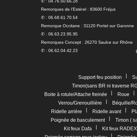
✆ : 04.76.50.66.28
Remorques de l’Estérel : 83600 Fréjus
✆ : 06.68.61.70.54
Remorque Occitane : 31120 Portet sur Garonne
✆ : 06.63.23.95.95
Remorques Concept : 26270 Saulce sur Rhône
✆ : 06.62.04.42.23
|
Support feu position
Su
Timon(sans BR ni traverse R
|
Boite à rotule/Attache freinée
Roue
|
Verrou/Grenouillière
Béquille/R
|
|
Ridelle arrière
Ridelle avant
Pl
|
Poignée de basculement
Timon ( s
|
Kit feux Dafa
Kit feux RADEX
|