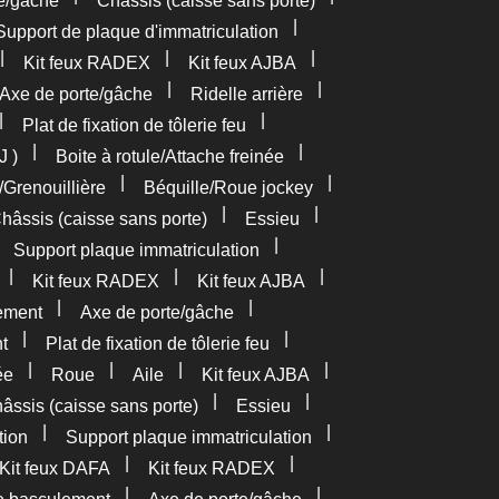
e/gâche
Châssis (caisse sans porte)
|
Support de plaque d'immatriculation
|
|
|
Kit feux RADEX
Kit feux AJBA
|
|
Axe de porte/gâche
Ridelle arrière
|
|
Plat de fixation de tôlerie feu
|
|
J )
Boite à rotule/Attache freinée
|
|
/Grenouillière
Béquille/Roue jockey
|
|
hâssis (caisse sans porte)
Essieu
|
|
Support plaque immatriculation
|
|
|
Kit feux RADEX
Kit feux AJBA
|
|
ement
Axe de porte/gâche
|
|
t
Plat de fixation de tôlerie feu
|
|
|
|
ée
Roue
Aile
Kit feux AJBA
|
|
âssis (caisse sans porte)
Essieu
|
|
tion
Support plaque immatriculation
|
|
Kit feux DAFA
Kit feux RADEX
|
|