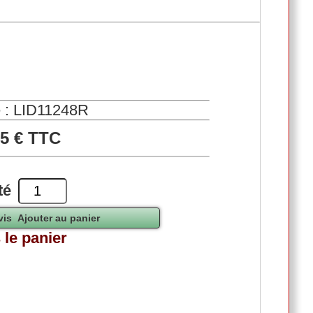
 : LID11248R
05 € TTC
té
 le panier