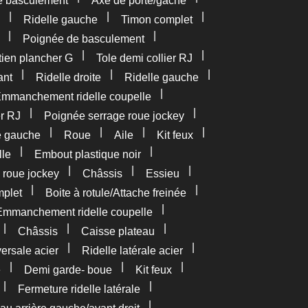
e basculement
Axe de porte/gâche
|
|
|
Ridelle gauche
Timon complet
|
|
Poignée de basculement
|
|
tien plancher G
Tole demi collier RJ
|
|
|
ant
Ridelle droite
Ridelle gauche
|
mmanchement ridelle coupelle
|
|
er RJ
Poignée serrage roue jockey
|
|
|
|
e gauche
Roue
Aile
Kit feux
|
|
lle
Embout plastique noir
|
|
|
 roue jockey
Châssis
Essieu
|
|
plet
Boite à rotule/Attache freinée
|
Emmanchement ridelle coupelle
|
|
|
Châssis
Caisse plateau
|
|
versale acier
Ridelle latérale acier
|
|
|
e
Demi garde- boue
Kit feux
|
|
Fermeture ridelle latérale
|