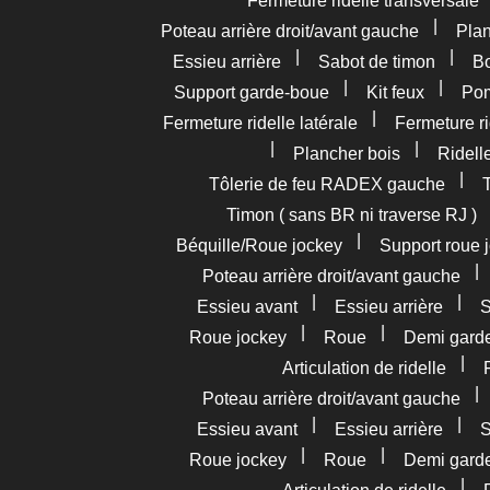
Fermeture ridelle transversale
|
Poteau arrière droit/avant gauche
Pla
|
|
Essieu arrière
Sabot de timon
Bo
|
|
Support garde-boue
Kit feux
Pom
|
Fermeture ridelle latérale
Fermeture ri
|
|
Plancher bois
Ridelle
|
Tôlerie de feu RADEX gauche
Timon ( sans BR ni traverse RJ )
|
Béquille/Roue jockey
Support roue 
Poteau arrière droit/avant gauche
|
|
Essieu avant
Essieu arrière
S
|
|
Roue jockey
Roue
Demi gard
|
Articulation de ridelle
Poteau arrière droit/avant gauche
|
|
Essieu avant
Essieu arrière
S
|
|
Roue jockey
Roue
Demi gard
|