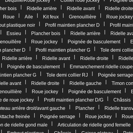
Béquille/Roue jockey
Collier roue jockey
Poignée d
|
|
|
her bois
Ridelle arrière
Ridelle avant
Ridelle droite
|
|
|
|
|
Roue
Aile
Kit feux
Grenouillière
Roue jockey
|
|
t plastique noir
Profil maintien plancher D
Profil main
|
|
|
|
Essieu
Plancher bois
Ridelle arrière
Ridelle av
|
|
|
enouillère
Roue jockey
Poignée de basculement
E
|
|
en plancher D
Profil maintien plancher G
Tole demi colli
|
|
|
|
Ridelle arrière
Ridelle avant
Ridelle droite
Ridell
|
|
Poignée de basculement
Emmanchement ridelle coupe
|
|
aintien plancher G
Tole demi collier RJ
Poignée serrage
|
|
|
elle avant
Ridelle droite
Ridelle gauche
Timon com
|
|
|
enouillière
Roue jockey
Poignée de basculement
|
|
e de roue jockey
Profil maintien plancher D/G
Châssis
|
|
teau arrière droit/avant gauche
Plancher
Ridelle trans
|
|
|
Attache freinée
Poignée serrage
Roue jockey
Rou
|
ion de ridelle gond male
Articulation de ridelle gond femelle
|
|
|
|