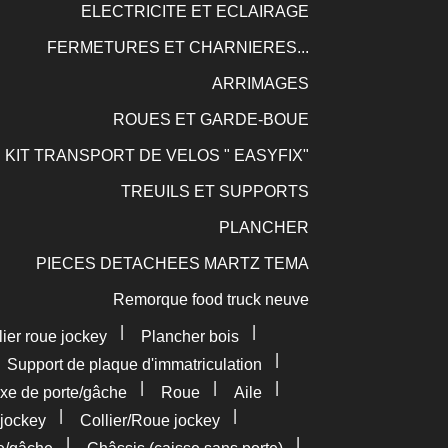
ELECTRICITE ET ECLAIRAGE
FERMETURES ET CHARNIERES...
ARRIMAGES
ROUES ET GARDE-BOUE
KIT TRANSPORT DE VELOS " EASYFIX"
TREUILS ET SUPPORTS
PLANCHER
PIECES DETACHEES MARTZ TEMA
Remorque food truck neuve
|
|
lier roue jockey
Plancher bois
|
|
Support de plaque d'immatriculation
|
|
|
xe de porte/gâche
Roue
Aile
|
|
jockey
Collier/Roue jockey
|
|