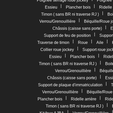
Poignée serrage roue jockey
Poignée
|
|
Essieu
Plancher bois
Ridelle 
|
Timon ( sans BR ni traverse RJ )
Boi
|
Verrou/Grenouillière
Béquille/Roue j
|
Châssis (caisse sans porte)
E
|
Support de feu de position
Support
|
|
|
Traverse de timon
Roue
Aile
|
Collier roue jockey
Support roue joc
|
|
Essieu
Plancher bois
Ridel
|
Timon ( sans BR ni traverse RJ )
Boit
|
Verrou/Grenouillière
Béquil
|
Châssis (caisse sans porte)
Essi
|
Support de plaque d'immatriculation
T
|
Verrou/Grenouillière
Béquille/Roue
|
|
Plancher bois
Ridelle arrière
Ride
|
Timon ( sans BR ni traverse RJ )
|