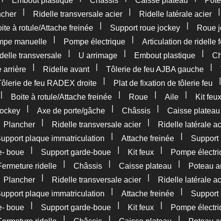
Embout plastique
Châssis
Caisse plateau
Pote
|
|
ncher
Ridelle transversale acier
Ridelle latérale acier
|
|
ite à rotule/Attache freinée
Support roue jockey
Roue j
|
|
pe manuelle
Pompe électrique
Articulation de ridelle 
|
|
|
delle transversale
U arrimage
Embout plastique
Ch
|
|
|
 arrière
Ridelle avant
Tôlerie de feu AJBA gauche
|
Tôlerie de feu RADEX droite
Plat de fixation de tôlerie feu
|
|
|
|
Boite à rotule/Attache freinée
Roue
Aile
Kit feu
|
|
|
jockey
Axe de porte/gâche
Châssis
Caisse plateau
|
|
|
Plancher
Ridelle transversale acier
Ridelle latérale ac
|
|
upport plaque immatriculation
Attache freinée
Support 
|
|
|
e- boue
Support garde-boue
Kit feux
Pompe électri
|
|
|
Fermeture ridelle
Châssis
Caisse plateau
Poteau ar
|
|
|
Plancher
Ridelle transversale acier
Ridelle latérale ac
|
|
upport plaque immatriculation
Attache freinée
Support 
|
|
|
e- boue
Support garde-boue
Kit feux
Pompe électri
|
|
|