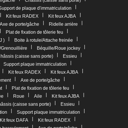
e/gâche
Châssis (caisse sans porte)
|
Support de plaque d'immatriculation
|
|
|
Kit feux RADEX
Kit feux AJBA
|
|
Axe de porte/gâche
Ridelle arrière
|
|
Plat de fixation de tôlerie feu
|
|
J )
Boite à rotule/Attache freinée
|
|
/Grenouillière
Béquille/Roue jockey
|
|
hâssis (caisse sans porte)
Essieu
|
|
Support plaque immatriculation
|
|
|
Kit feux RADEX
Kit feux AJBA
|
|
ement
Axe de porte/gâche
|
|
t
Plat de fixation de tôlerie feu
|
|
|
|
ée
Roue
Aile
Kit feux AJBA
|
|
âssis (caisse sans porte)
Essieu
|
|
tion
Support plaque immatriculation
|
|
Kit feux DAFA
Kit feux RADEX
|
|