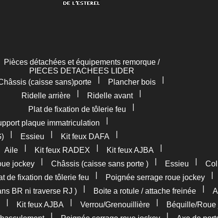
Pièces détachées et équipements remorque /
PIECES DETACHEES LIDER
|
|
Châssis (caisse sans)porte
Plancher bois
|
|
Ridelle arrière
Ridelle avant
|
Plat de fixation de tôlerie feu
|
pport plaque immatriculation
|
|
|
G)
Essieu
Kit feux DAFA
|
|
|
|
Aile
Kit feux RADEX
Kit feux AJBA
|
|
|
oue jockey
Châssis (caisse sans porte )
Essieu
Col
|
at de fixation de tôlerie feu
Poignée serrage roue jockey
|
|
ans BR ni traverse RJ )
Boite a rotule / attache freinée
A
|
|
|
Kit feux AJBA
Verrou/Grenouillière
Béquille/Roue 
|
|