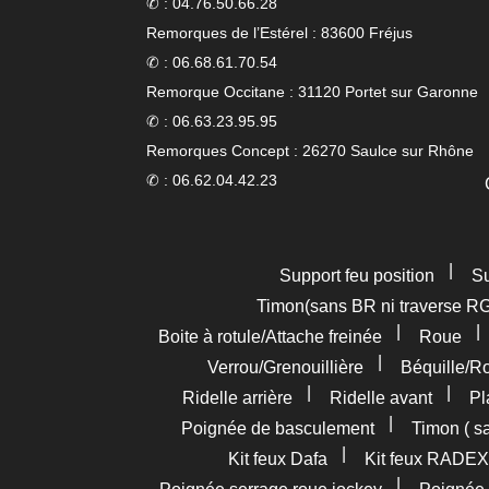
✆ : 04.76.50.66.28
Remorques de l’Estérel : 83600 Fréjus
✆ : 06.68.61.70.54
Remorque Occitane : 31120 Portet sur Garonne
✆ : 06.63.23.95.95
Remorques Concept : 26270 Saulce sur Rhône
✆ : 06.62.04.42.23
|
Support feu position
Su
Timon(sans BR ni traverse R
|
Boite à rotule/Attache freinée
Roue
|
Verrou/Grenouillière
Béquille/R
|
|
Ridelle arrière
Ridelle avant
Pl
|
Poignée de basculement
Timon ( s
|
Kit feux Dafa
Kit feux RADEX
|