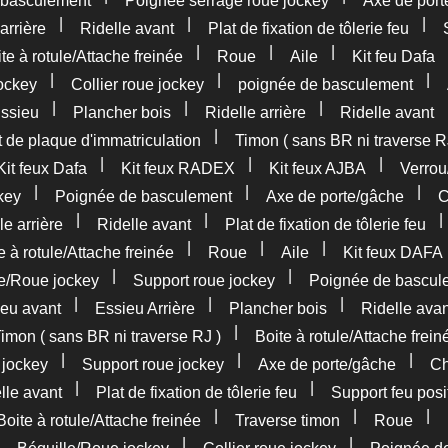
 basculement
Poignée serrage roue jockey
Axe de port
|
|
|
arrière
Ridelle avant
Plat de fixation de tôlerie feu
|
|
|
te à rotule/Attache freinée
Roue
Aile
Kit feu Dafa
|
|
|
ockey
Collier roue jockey
poignée de basculement
|
|
|
ssieu
Plancher bois
Ridelle arrière
Ridelle avant
|
 de plaque d'immatriculation
Timon ( sans BR ni traverse R
|
|
|
Kit feux Dafa
Kit feux RADEX
Kit feux AJBA
Verrou
|
|
|
key
Poignée de basculement
Axe de porte/gâche
C
|
|
le arrière
Ridelle avant
Plat de fixation de tôlerie feu
|
|
|
e à rotule/Attache freinée
Roue
Aile
Kit feux DAFA
|
|
le/Roue jockey
Support roue jockey
Poignée de bascul
|
|
|
eu avant
Essieu Arrière
Plancher bois
Ridelle avan
|
imon ( sans BR ni traverse RJ )
Boite à rotule/Attache frein
|
|
|
 jockey
Support roue jockey
Axe de porte/gâche
Ch
|
|
lle avant
Plat de fixation de tôlerie feu
Support feu posi
|
|
|
Boite à rotule/Attache freinée
Traverse timon
Roue
|
|
|