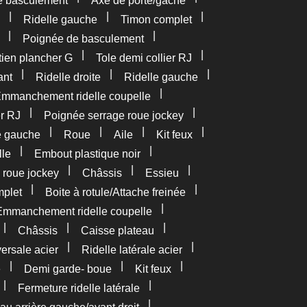
e basculement
Axe de porte/gâche
|
|
|
Ridelle gauche
Timon complet
|
|
Poignée de basculement
|
|
tien plancher G
Tole demi collier RJ
|
|
|
ant
Ridelle droite
Ridelle gauche
|
mmanchement ridelle coupelle
|
|
er RJ
Poignée serrage roue jockey
|
|
|
|
e gauche
Roue
Aile
Kit feux
|
|
lle
Embout plastique noir
|
|
|
 roue jockey
Châssis
Essieu
|
|
plet
Boite à rotule/Attache freinée
|
Emmanchement ridelle coupelle
|
|
|
Châssis
Caisse plateau
|
|
versale acier
Ridelle latérale acier
|
|
|
e
Demi garde- boue
Kit feux
|
|
Fermeture ridelle latérale
|