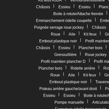
Kit feux AJBA
Verrou/Grenouillière
|
|
|
Châssis
Essieu
Essieu
Planc
Boite à rotule/Attache freinée
|
Emmanchement ridelle coupelle
Embou
|
Poignée serrage roue jockey
Châssis
|
|
|
Roue
Aile
Kit feux
Gr
|
Embout plastique noir
Profil mainti
|
|
Châssis
Essieu
Plancher bois
|
Grenouillière
Roue jockey
|
Profil maintien plancher D
Profil m
|
|
Plancher bois
Ridelle arrière
Rid
|
|
|
Roue
Aile
Kit feux
Gr
|
Embout plastique noir
Travers
|
Poteau arrière gauche/avant droit
Po
|
|
Essieu
Essieu
Boite à rotule/
|
Pompe manuelle
Articulat