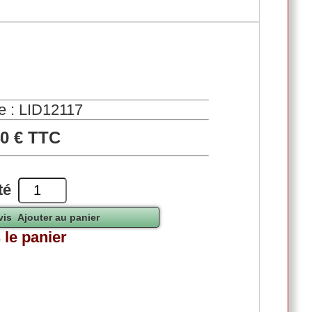
e : LID12117
40 € TTC
té
 le panier