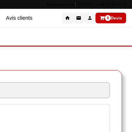
|
Bienvenue invité
CONTACT ✆ 06 62 04 42 23
Avis clients
Devis
0