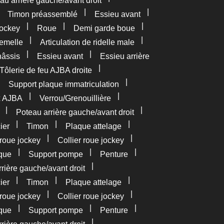
au arrière gauche/avant droit
|
|
|
Timon préassemblé
Essieu avant
|
|
|
ockey
Roue
Demi garde boue
|
|
femelle
Articulation de ridelle male
|
|
âssis
Essieu avant
Essieu arrière
|
Tôlerie de feu AJBA droite
|
|
Support plaque immatriculation
|
|
x AJBA
Verrou/Grenouillière
|
|
Poteau arrière gauche/avant droit
|
|
|
ier
Timon
Plaque attelage
|
|
roue jockey
Collier roue jockey
|
|
|
que
Support pompe
Penture
|
rière gauche/avant droit
|
|
|
ier
Timon
Plaque attelage
|
|
roue jockey
Collier roue jockey
|
|
|
que
Support pompe
Penture
|