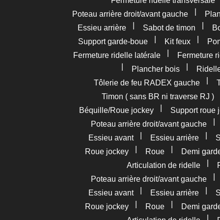
Fermeture ridelle transversale
|
Poteau arrière droit/avant gauche
Pla
|
|
Essieu arrière
Sabot de timon
Bo
|
|
Support garde-boue
Kit feux
Pom
|
Fermeture ridelle latérale
Fermeture ri
|
|
Plancher bois
Ridelle
|
Tôlerie de feu RADEX gauche
Timon ( sans BR ni traverse RJ )
|
Béquille/Roue jockey
Support roue 
Poteau arrière droit/avant gauche
|
|
Essieu avant
Essieu arrière
S
|
|
Roue jockey
Roue
Demi gard
|
Articulation de ridelle
Poteau arrière droit/avant gauche
|
|
Essieu avant
Essieu arrière
S
|
|
Roue jockey
Roue
Demi gard
|