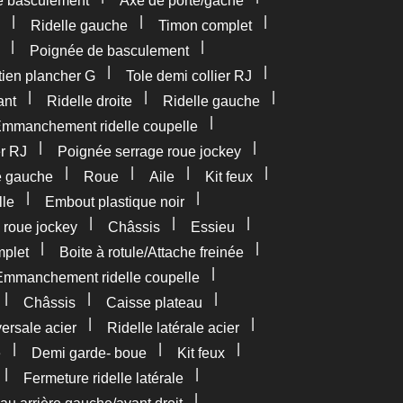
e basculement
Axe de porte/gâche
|
|
|
Ridelle gauche
Timon complet
|
|
Poignée de basculement
|
|
tien plancher G
Tole demi collier RJ
|
|
|
ant
Ridelle droite
Ridelle gauche
|
mmanchement ridelle coupelle
|
|
er RJ
Poignée serrage roue jockey
|
|
|
|
e gauche
Roue
Aile
Kit feux
|
|
lle
Embout plastique noir
|
|
|
 roue jockey
Châssis
Essieu
|
|
plet
Boite à rotule/Attache freinée
|
Emmanchement ridelle coupelle
|
|
|
Châssis
Caisse plateau
|
|
versale acier
Ridelle latérale acier
|
|
|
e
Demi garde- boue
Kit feux
|
|
Fermeture ridelle latérale
|