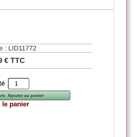
e : LID11772
9 € TTC
té
 le panier