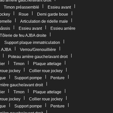
au arrière gauche/avant droit
|
|
|
Timon préassemblé
Essieu avant
|
|
|
ockey
Roue
Demi garde boue
|
|
femelle
Articulation de ridelle male
|
|
âssis
Essieu avant
Essieu arrière
|
Tôlerie de feu AJBA droite
|
|
Support plaque immatriculation
|
|
x AJBA
Verrou/Grenouillière
|
|
Poteau arrière gauche/avant droit
|
|
|
ier
Timon
Plaque attelage
|
|
roue jockey
Collier roue jockey
|
|
|
que
Support pompe
Penture
|
rière gauche/avant droit
|
|
|
ier
Timon
Plaque attelage
|
|
roue jockey
Collier roue jockey
|
|
|
que
Support pompe
Penture
|