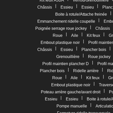
Kit feux AJBA
Verrou/Grenouillière
|
|
|
Châssis
Essieu
Essieu
Planc
Boite à rotule/Attache freinée
|
Emmanchement ridelle coupelle
Embou
|
Poignée serrage roue jockey
Châssis
|
|
|
Roue
Aile
Kit feux
Gr
|
Embout plastique noir
Profil mainti
|
|
Châssis
Essieu
Plancher bois
|
Grenouillière
Roue jockey
|
Profil maintien plancher D
Profil m
|
|
Plancher bois
Ridelle arrière
Rid
|
|
|
Roue
Aile
Kit feux
Gr
|
Embout plastique noir
Travers
|
Poteau arrière gauche/avant droit
Po
|
|
Essieu
Essieu
Boite à rotule/
|
Pompe manuelle
Articulat