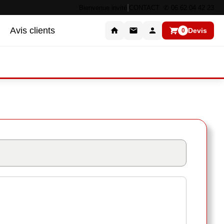
|
Bienvenue invité
CONTACT ✆ 06 62 04 42 23
Avis clients
Devis
0