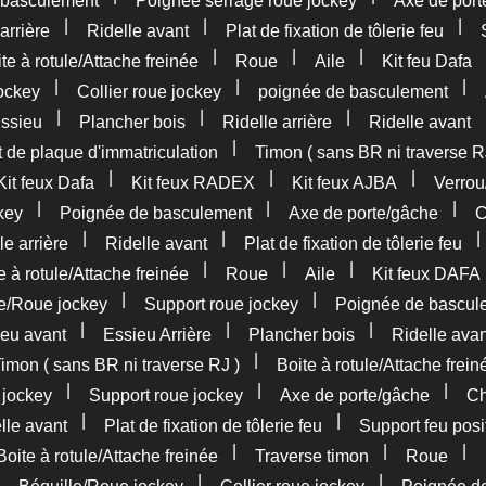
 basculement
Poignée serrage roue jockey
Axe de port
|
|
|
arrière
Ridelle avant
Plat de fixation de tôlerie feu
|
|
|
te à rotule/Attache freinée
Roue
Aile
Kit feu Dafa
|
|
|
ockey
Collier roue jockey
poignée de basculement
|
|
|
ssieu
Plancher bois
Ridelle arrière
Ridelle avant
|
 de plaque d'immatriculation
Timon ( sans BR ni traverse R
|
|
|
Kit feux Dafa
Kit feux RADEX
Kit feux AJBA
Verrou
|
|
|
key
Poignée de basculement
Axe de porte/gâche
C
|
|
le arrière
Ridelle avant
Plat de fixation de tôlerie feu
|
|
|
e à rotule/Attache freinée
Roue
Aile
Kit feux DAFA
|
|
le/Roue jockey
Support roue jockey
Poignée de bascul
|
|
|
eu avant
Essieu Arrière
Plancher bois
Ridelle avan
|
imon ( sans BR ni traverse RJ )
Boite à rotule/Attache frein
|
|
|
 jockey
Support roue jockey
Axe de porte/gâche
Ch
|
|
lle avant
Plat de fixation de tôlerie feu
Support feu posi
|
|
|
Boite à rotule/Attache freinée
Traverse timon
Roue
|
|
|