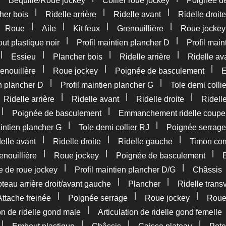
Béquille/Roue jockey
Collier roue jockey
Poignée d
|
|
|
her bois
Ridelle arrière
Ridelle avant
Ridelle droite
|
|
|
|
|
Roue
Aile
Kit feux
Grenouillière
Roue jockey
|
|
t plastique noir
Profil maintien plancher D
Profil main
|
|
|
|
Essieu
Plancher bois
Ridelle arrière
Ridelle av
|
|
|
enouillère
Roue jockey
Poignée de basculement
E
|
|
en plancher D
Profil maintien plancher G
Tole demi colli
|
|
|
|
Ridelle arrière
Ridelle avant
Ridelle droite
Ridell
|
|
Poignée de basculement
Emmanchement ridelle coupe
|
|
aintien plancher G
Tole demi collier RJ
Poignée serrage
|
|
|
elle avant
Ridelle droite
Ridelle gauche
Timon com
|
|
|
enouillière
Roue jockey
Poignée de basculement
|
|
e de roue jockey
Profil maintien plancher D/G
Châssis
|
|
teau arrière droit/avant gauche
Plancher
Ridelle trans
|
|
|
Attache freinée
Poignée serrage
Roue jockey
Rou
|
ion de ridelle gond male
Articulation de ridelle gond femelle
|
|
|
|