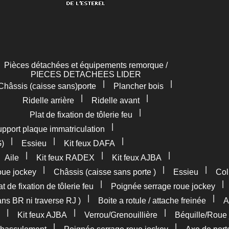
Pièces détachées et équipements remorque /
PIECES DETACHEES LIDER
|
|
Châssis (caisse sans)porte
Plancher bois
|
|
Ridelle arrière
Ridelle avant
|
Plat de fixation de tôlerie feu
|
pport plaque immatriculation
|
|
|
G)
Essieu
Kit feux DAFA
|
|
|
|
Aile
Kit feux RADEX
Kit feux AJBA
|
|
|
oue jockey
Châssis (caisse sans porte )
Essieu
Col
|
at de fixation de tôlerie feu
Poignée serrage roue jockey
|
|
ans BR ni traverse RJ )
Boite a rotule / attache freinée
A
|
|
|
Kit feux AJBA
Verrou/Grenouillière
Béquille/Roue 
|
|