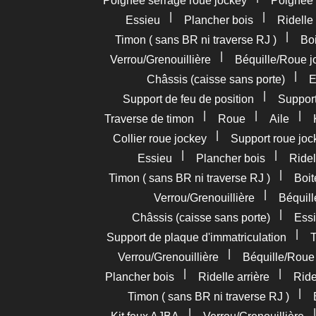
Poignée serrage roue jockey
Poignée
|
|
Essieu
Plancher bois
Ridelle 
|
Timon ( sans BR ni traverse RJ )
Boi
|
Verrou/Grenouillière
Béquille/Roue j
|
Châssis (caisse sans porte)
E
|
Support de feu de position
Support
|
|
|
Traverse de timon
Roue
Aile
|
Collier roue jockey
Support roue joc
|
|
Essieu
Plancher bois
Ridel
|
Timon ( sans BR ni traverse RJ )
Boit
|
Verrou/Grenouillière
Béquil
|
Châssis (caisse sans porte)
Essi
|
Support de plaque d'immatriculation
T
|
Verrou/Grenouillière
Béquille/Roue
|
|
Plancher bois
Ridelle arrière
Ride
|
Timon ( sans BR ni traverse RJ )
|