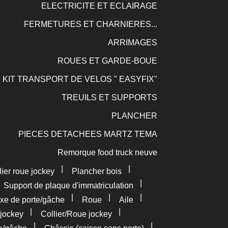
ELECTRICITE ET ECLAIRAGE
FERMETURES ET CHARNIERES...
ARRIMAGES
ROUES ET GARDE-BOUE
KIT TRANSPORT DE VELOS " EASYFIX"
TREUILS ET SUPPORTS
PLANCHER
PIECES DETACHEES MARTZ TEMA
Remorque food truck neuve
|
|
lier roue jockey
Plancher bois
|
|
Support de plaque d'immatriculation
|
|
|
xe de porte/gâche
Roue
Aile
|
|
jockey
Collier/Roue jockey
|
|