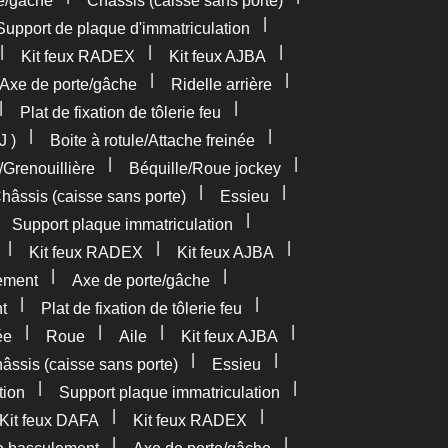
e/gâche
Châssis (caisse sans porte)
|
Support de plaque d'immatriculation
|
|
|
Kit feux RADEX
Kit feux AJBA
|
|
Axe de porte/gâche
Ridelle arrière
|
|
Plat de fixation de tôlerie feu
|
|
J )
Boite à rotule/Attache freinée
|
|
/Grenouillière
Béquille/Roue jockey
|
|
hâssis (caisse sans porte)
Essieu
|
|
Support plaque immatriculation
|
|
|
Kit feux RADEX
Kit feux AJBA
|
|
ement
Axe de porte/gâche
|
|
t
Plat de fixation de tôlerie feu
|
|
|
|
ée
Roue
Aile
Kit feux AJBA
|
|
âssis (caisse sans porte)
Essieu
|
|
tion
Support plaque immatriculation
|
|
Kit feux DAFA
Kit feux RADEX
|
|