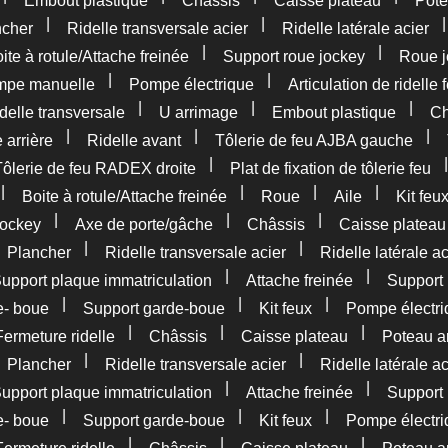
Embout plastique
Châssis
Caisse plateau
Pote
|
|
ncher
Ridelle transversale acier
Ridelle latérale acier
|
|
ite à rotule/Attache freinée
Support roue jockey
Roue j
|
|
pe manuelle
Pompe électrique
Articulation de ridelle 
|
|
|
delle transversale
U arrimage
Embout plastique
Ch
|
|
|
 arrière
Ridelle avant
Tôlerie de feu AJBA gauche
|
Tôlerie de feu RADEX droite
Plat de fixation de tôlerie feu
|
|
|
|
Boite à rotule/Attache freinée
Roue
Aile
Kit feu
|
|
|
jockey
Axe de porte/gâche
Châssis
Caisse plateau
|
|
|
Plancher
Ridelle transversale acier
Ridelle latérale ac
|
|
upport plaque immatriculation
Attache freinée
Support 
|
|
|
e- boue
Support garde-boue
Kit feux
Pompe électri
|
|
|
Fermeture ridelle
Châssis
Caisse plateau
Poteau ar
|
|
|
Plancher
Ridelle transversale acier
Ridelle latérale ac
|
|
upport plaque immatriculation
Attache freinée
Support 
|
|
|
e- boue
Support garde-boue
Kit feux
Pompe électri
|
|
|