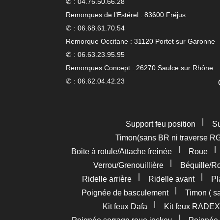
✆ : 04.76.50.66.28
Remorques de l’Estérel : 83600 Fréjus
✆ : 06.68.61.70.54
Remorque Occitane : 31120 Portet sur Garonne
✆ : 06.63.23.95.95
Remorques Concept : 26270 Saulce sur Rhône
✆ : 06.62.04.42.23
|
Support feu position
Su
Timon(sans BR ni traverse R
|
Boite à rotule/Attache freinée
Roue
|
Verrou/Grenouillière
Béquille/R
|
|
Ridelle arrière
Ridelle avant
Pl
|
Poignée de basculement
Timon ( s
|
Kit feux Dafa
Kit feux RADEX
|