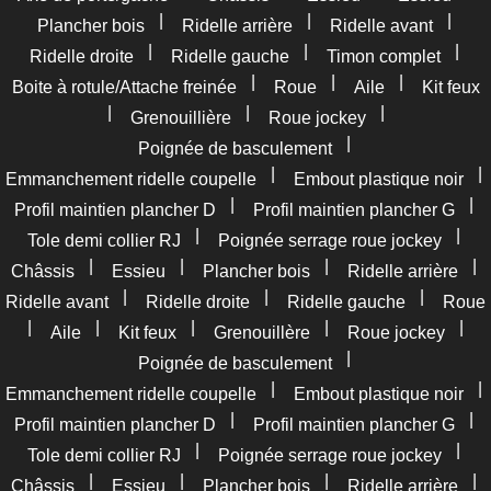
|
|
|
Plancher bois
Ridelle arrière
Ridelle avant
|
|
|
Ridelle droite
Ridelle gauche
Timon complet
|
|
|
Boite à rotule/Attache freinée
Roue
Aile
Kit feux
|
|
|
Grenouillière
Roue jockey
|
Poignée de basculement
|
|
Emmanchement ridelle coupelle
Embout plastique noir
|
|
Profil maintien plancher D
Profil maintien plancher G
|
|
Tole demi collier RJ
Poignée serrage roue jockey
|
|
|
|
Châssis
Essieu
Plancher bois
Ridelle arrière
|
|
|
Ridelle avant
Ridelle droite
Ridelle gauche
Roue
|
|
|
|
|
Aile
Kit feux
Grenouillère
Roue jockey
|
Poignée de basculement
|
|
Emmanchement ridelle coupelle
Embout plastique noir
|
|
Profil maintien plancher D
Profil maintien plancher G
|
|
Tole demi collier RJ
Poignée serrage roue jockey
|
|
|
|
Châssis
Essieu
Plancher bois
Ridelle arrière