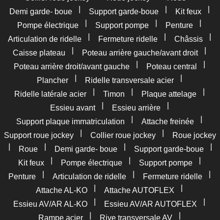
|
|
|
Demi garde- boue
Support garde-boue
Kit feux
|
|
|
Pompe électrique
Support pompe
Penture
|
|
|
Articulation de ridelle
Fermeture ridelle
Châssis
|
|
Caisse plateau
Poteau arrière gauche/avant droit
|
|
Poteau arrière droit/avant gauche
Poteau central
|
|
Plancher
Ridelle transversale acier
|
|
|
Ridelle latérale acier
Timon
Plaque attelage
|
|
Essieu avant
Essieu arrière
|
|
Support plaque immatriculation
Attache freinée
|
|
Support roue jockey
Collier roue jockey
Roue jockey
|
|
|
|
Roue
Demi garde- boue
Support garde-boue
|
|
|
Kit feux
Pompe électrique
Support pompe
|
|
|
Penture
Articulation de ridelle
Fermeture ridelle
|
|
Attache AL-KO
Attache AUTOFLEX
|
|
Essieu AV/AR AL-KO
Essieu AV/AR AUTOFLEX
|
|
Rampe acier
Rive transversale AV