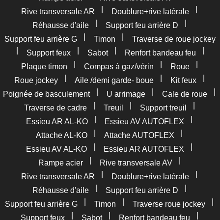
|
|
Rive transversale AR
Doublure+rive latérale
|
|
Réhausse d'aile
Support feu arrière D
|
|
Support feu arrière G
Timon
Traverse de roue jockey
|
|
|
|
Support feux
Sabot
Renfort bandeau feu
|
|
|
Plaque timon
Compas à gaz/vérin
Roue
|
|
|
Roue jockey
Aile /demi garde- boue
Kit feux
|
|
|
Poignée de basculement
U arrimage
Cale de roue
|
|
|
Traverse de cadre
Treuil
Support treuil
|
|
Essieu AR AL-KO
Essieu AV AUTOFLEX
|
|
Attache AL-KO
Attache AUTOFLEX
|
|
Essieu AV AL-KO
Essieu AR AUTOFLEX
|
|
Rampe acier
Rive transversale AV
|
|
Rive transversale AR
Doublure+rive latérale
|
|
Réhausse d'aile
Support feu arrière D
|
|
|
Support feu arrière G
Timon
Traverse roue jockey
|
|
|
Support feux
Sabot
Renfort bandeau feu