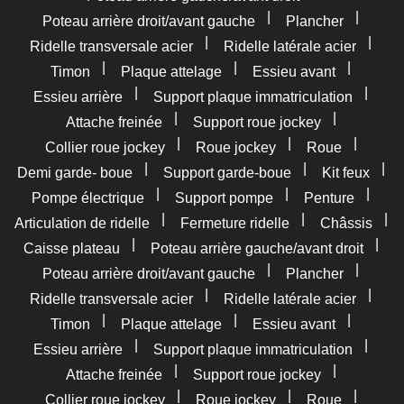
|
|
Poteau arrière droit/avant gauche
Plancher
|
|
Ridelle transversale acier
Ridelle latérale acier
|
|
|
Timon
Plaque attelage
Essieu avant
|
|
Essieu arrière
Support plaque immatriculation
|
|
Attache freinée
Support roue jockey
|
|
|
Collier roue jockey
Roue jockey
Roue
|
|
|
Demi garde- boue
Support garde-boue
Kit feux
|
|
|
Pompe électrique
Support pompe
Penture
|
|
|
Articulation de ridelle
Fermeture ridelle
Châssis
|
|
Caisse plateau
Poteau arrière gauche/avant droit
|
|
Poteau arrière droit/avant gauche
Plancher
|
|
Ridelle transversale acier
Ridelle latérale acier
|
|
|
Timon
Plaque attelage
Essieu avant
|
|
Essieu arrière
Support plaque immatriculation
|
|
Attache freinée
Support roue jockey
|
|
|
Collier roue jockey
Roue jockey
Roue