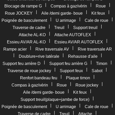
|
|
|
Blocage de rampe G
Compas à gaz/vérin
Roue
|
|
|
Roue JOCKEY
Aile /demi garde- boue
Kit feux
|
|
|
Poignée de basculement
U arrimage
Cale de roue
|
|
|
Traverse de cadre
Treuil
Support treuil
|
|
Attache AL-KO
Attache AUTOFLEX
|
|
Essieu AV/AR AL-KO
Essieu AV/AR AUTOFLEX
|
|
Rampe acier
Rive traversale AV
Rive traversale AR
|
|
|
Doublure+rive latérale
Rehausse d'aile
|
|
|
Support feu arrière D
Support feu arrière G
Timon
|
|
|
Traverse de roue jockey
Support feux
Sabot
|
|
Renfort bandeau feu
Plaque timon
|
|
|
Compas à gaz/vérin
Roue
Roue jockey
|
|
Aile /demi garde- boue
Kit feux
|
Support treuil(plaque+jambe de force)
|
|
|
Poignée de basculement
U arrimage
Cale de roue
|
|
|
Traverse de cadre
Treuil
Attache