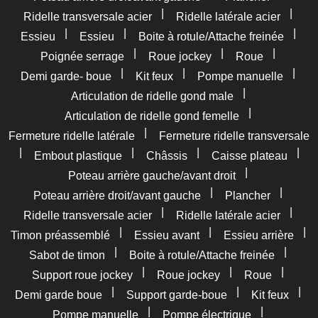
|
|
Ridelle transversale acier
Ridelle latérale acier
|
|
|
Essieu
Essieu
Boite à rotule/Attache freinée
|
|
|
Poignée serrage
Roue jockey
Roue
|
|
|
Demi garde- boue
Kit feux
Pompe manuelle
|
Articulation de ridelle gond male
|
Articulation de ridelle gond femelle
|
Fermeture ridelle latérale
Fermeture ridelle transversale
|
|
|
|
Embout plastique
Châssis
Caisse plateau
|
Poteau arrière gauche/avant droit
|
|
Poteau arrière droit/avant gauche
Plancher
|
|
Ridelle transversale acier
Ridelle latérale acier
|
|
|
Timon préassemblé
Essieu avant
Essieu arrière
|
|
Sabot de timon
Boite à rotule/Attache freinée
|
|
|
Support roue jockey
Roue jockey
Roue
|
|
|
Demi garde boue
Support garde-boue
Kit feux
|
|
Pompe manuelle
Pompe électrique