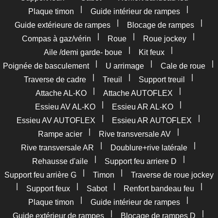
|
|
Plaque timon
Guide intérieur de rampes
|
|
Guide extérieure de rampes
Blocage de rampes
|
|
|
Compas à gaz/vérin
Roue
Roue jockey
|
|
Aile /demi garde- boue
Kit feux
|
|
|
Poignée de basculement
U arrimage
Cale de roue
|
|
|
Traverse de cadre
Treuil
Support treuil
|
|
Attache AL-KO
Attache AUTOFLEX
|
|
Essieu AV AL-KO
Essieu AR AL-KO
|
|
Essieu AV AUTOFLEX
Essieu AR AUTOFLEX
|
|
Rampe acier
Rive transversale AV
|
|
Rive transversale AR
Doublure+rive latérale
|
|
Rehausse d'aile
Support feu arriere D
|
|
Support feu arrière G
Timon
Traverse de roue jockey
|
|
|
|
Support feux
Sabot
Renfort bandeau feu
|
|
Plaque timon
Guide intérieur de rampes
|
|
Guide extérieur de rampes
Blocage de rampes D