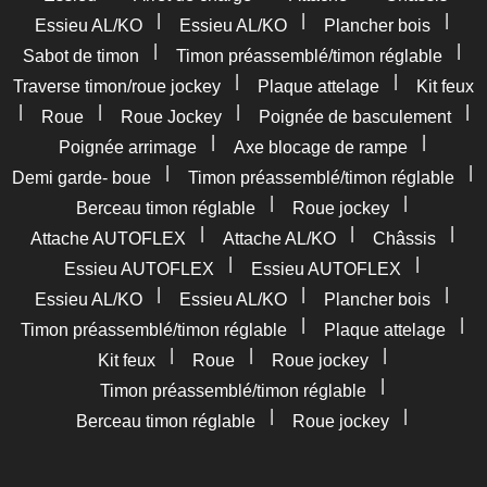
|
|
|
Essieu AL/KO
Essieu AL/KO
Plancher bois
|
|
Sabot de timon
Timon préassemblé/timon réglable
|
|
Traverse timon/roue jockey
Plaque attelage
Kit feux
|
|
|
|
Roue
Roue Jockey
Poignée de basculement
|
|
Poignée arrimage
Axe blocage de rampe
|
|
Demi garde- boue
Timon préassemblé/timon réglable
|
|
Berceau timon réglable
Roue jockey
|
|
|
Attache AUTOFLEX
Attache AL/KO
Châssis
|
|
Essieu AUTOFLEX
Essieu AUTOFLEX
|
|
|
Essieu AL/KO
Essieu AL/KO
Plancher bois
|
|
Timon préassemblé/timon réglable
Plaque attelage
|
|
|
Kit feux
Roue
Roue jockey
|
Timon préassemblé/timon réglable
|
|
Berceau timon réglable
Roue jockey