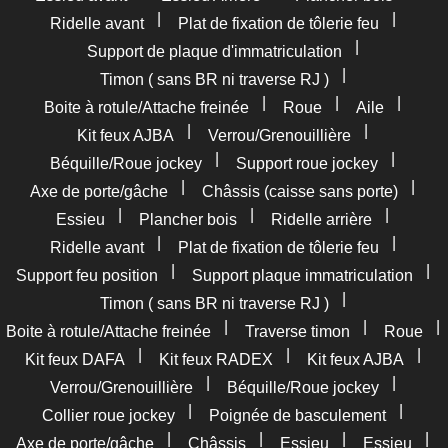
|
|
Ridelle avant
Plat de fixation de tôlerie feu
|
Support de plaque d'immatriculation
|
Timon ( sans BR ni traverse RJ )
|
|
|
Boite à rotule/Attache freinée
Roue
Aile
|
|
Kit feux AJBA
Verrou/Grenouillière
|
|
Béquille/Roue jockey
Support roue jockey
|
|
Axe de porte/gâche
Châssis (caisse sans porte)
|
|
|
Essieu
Plancher bois
Ridelle arrière
|
|
Ridelle avant
Plat de fixation de tôlerie feu
|
|
Support feu position
Support plaque immatriculation
|
Timon ( sans BR ni traverse RJ )
|
|
|
Boite à rotule/Attache freinée
Traverse timon
Roue
|
|
|
Kit feux DAFA
Kit feux RADEX
Kit feux AJBA
|
|
Verrou/Grenouillière
Béquille/Roue jockey
|
|
Collier roue jockey
Poignée de basculement
|
|
|
|
Axe de porte/gâche
Châssis
Essieu
Essieu