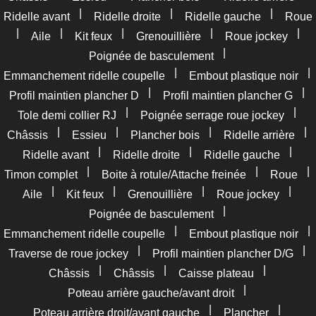
|
|
|
Ridelle avant
Ridelle droite
Ridelle gauche
Roue
|
|
|
|
|
Aile
Kit feux
Grenouillière
Roue jockey
|
Poignée de basculement
|
|
Emmanchement ridelle coupelle
Embout plastique noir
|
|
Profil maintien plancher D
Profil maintien plancher G
|
|
Tole demi collier RJ
Poignée serrage roue jockey
|
|
|
|
Châssis
Essieu
Plancher bois
Ridelle arrière
|
|
|
Ridelle avant
Ridelle droite
Ridelle gauche
|
|
|
Timon complet
Boite à rotule/Attache freinée
Roue
|
|
|
|
Aile
Kit feux
Grenouillière
Roue jockey
|
Poignée de basculement
|
|
Emmanchement ridelle coupelle
Embout plastique noir
|
|
Traverse de roue jockey
Profil maintien plancher D/G
|
|
|
Châssis
Châssis
Caisse plateau
|
Poteau arrière gauche/avant droit
|
|
Poteau arrière droit/avant gauche
Plancher