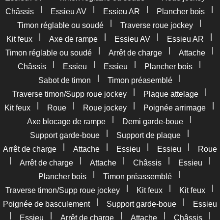
|
|
|
|
Châssis
Essieu AV
Essieu AR
Plancher bois
|
|
Timon réglable ou soudé
Traverse roue jockey
|
|
|
|
Kit feux
Axe de rampe
Essieu AV
Essieu AR
|
|
|
Timon réglable ou soudé
Arrêt de charge
Attache
|
|
|
|
Châssis
Essieu
Essieu
Plancher bois
|
|
Sabot de timon
Timon préasemblé
|
|
Traverse timon/Supp roue jockey
Plaque attelage
|
|
|
|
Kit feux
Roue
Roue jockey
Poignée arrimage
|
|
Axe blocage de rampe
Demi garde-boue
|
|
Support garde-boue
Support de plaque
|
|
|
|
Arrêt de charge
Attache
Essieu
Essieu
Roue
|
|
|
|
|
Arrêt de charge
Attache
Châssis
Essieu
|
|
Plancher bois
Timon préassemblé
|
|
|
Traverse timon/Supp roue jockey
Kit feux
Kit feux
|
|
Poignée de basculement
Support garde-boue
Essieu
|
|
|
|
|
Essieu
Arrêt de charge
Attache
Châssis