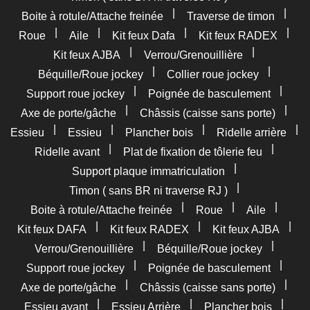
|
|
Boite à rotule/Attache freinée
Traverse de timon
|
|
|
|
Roue
Aile
Kit feux Dafa
Kit feux RADEX
|
|
Kit feux AJBA
Verrou/Grenouillière
|
|
Béquille/Roue jockey
Collier roue jockey
|
|
Support roue jockey
Poignée de basculement
|
|
Axe de porte/gâche
Châssis (caisse sans porte)
|
|
|
|
Essieu
Essieu
Plancher bois
Ridelle arrière
|
|
Ridelle avant
Plat de fixation de tôlerie feu
|
Support plaque immatriculation
|
Timon ( sans BR ni traverse RJ )
|
|
|
Boite à rotule/Attache freinée
Roue
Aile
|
|
|
Kit feux DAFA
Kit feux RADEX
Kit feux AJBA
|
|
Verrou/Grenouillière
Béquille/Roue jockey
|
|
Support roue jockey
Poignée de basculement
|
|
Axe de porte/gâche
Châssis (caisse sans porte)
|
|
|
Essieu avant
Essieu Arrière
Plancher bois