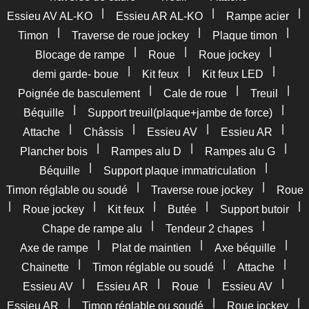
|
|
|
Essieu AV AL-KO
Essieu AR AL-KO
Rampe acier
|
|
|
Timon
Traverse de roue jockey
Plaque timon
|
|
|
Blocage de rampe
Roue
Roue jockey
|
|
|
demi garde- boue
Kit feux
Kit feux LED
|
|
|
Poignée de basculement
Cale de roue
Treuil
|
|
Béquille
Support treuil(plaque+jambe de force)
|
|
|
|
Attache
Châssis
Essieu AV
Essieu AR
|
|
|
Plancher bois
Rampes alu D
Rampes alu G
|
|
Béquille
Support plaque immatriculation
|
|
Timon réglable ou soudé
Traverse roue jockey
Roue
|
|
|
|
|
Roue jockey
Kit feux
Butée
Support butoir
|
|
Chape de rampe alu
Tendeur 2 chapes
|
|
|
Axe de rampe
Plat de maintien
Axe béquille
|
|
|
Chainette
Timon réglable ou soudé
Attache
|
|
|
|
Essieu AV
Essieu AR
Roue
Essieu AV
|
|
|
Essieu AR
Timon réglable ou soudé
Roue jockey