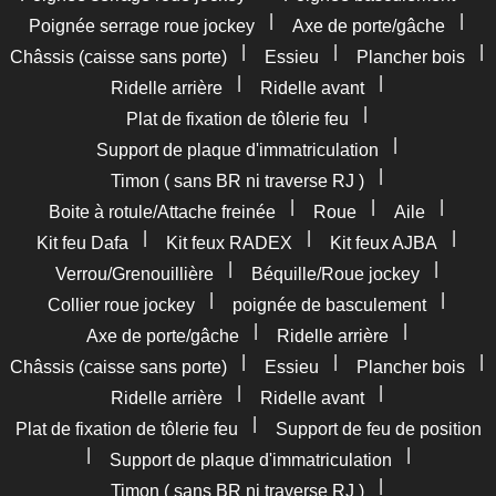
|
|
Poignée serrage roue jockey
Axe de porte/gâche
|
|
|
Châssis (caisse sans porte)
Essieu
Plancher bois
|
|
Ridelle arrière
Ridelle avant
|
Plat de fixation de tôlerie feu
|
Support de plaque d'immatriculation
|
Timon ( sans BR ni traverse RJ )
|
|
|
Boite à rotule/Attache freinée
Roue
Aile
|
|
|
Kit feu Dafa
Kit feux RADEX
Kit feux AJBA
|
|
Verrou/Grenouillière
Béquille/Roue jockey
|
|
Collier roue jockey
poignée de basculement
|
|
Axe de porte/gâche
Ridelle arrière
|
|
|
Châssis (caisse sans porte)
Essieu
Plancher bois
|
|
Ridelle arrière
Ridelle avant
|
Plat de fixation de tôlerie feu
Support de feu de position
|
|
Support de plaque d'immatriculation
|
Timon ( sans BR ni traverse RJ )