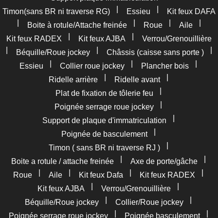
|
|
Timon(sans BR ni traverse RG)
Essieu
Kit feux DAFA
|
|
|
|
Boite à rotule/Attache freinée
Roue
Aile
|
|
Kit feux RADEX
Kit feux AJBA
Verrou/Grenouillière
|
|
|
Béquille/Roue jockey
Châssis (caisse sans porte )
|
|
|
Essieu
Collier roue jockey
Plancher bois
|
|
Ridelle arrière
Ridelle avant
|
Plat de fixation de tôlerie feu
|
Poignée serrage roue jockey
|
Support de plaque d'immatriculation
|
Poignée de basculement
|
Timon ( sans BR ni traverse RJ )
|
|
Boite a rotule / attache freinée
Axe de porte/gâche
|
|
|
|
Roue
Aile
Kit feux Dafa
Kit feux RADEX
|
|
Kit feux AJBA
Verrou/Grenouillière
|
|
Béquille/Roue jockey
Collier/Roue jockey
|
|
Poignée serrage roue jockey
Poignée basculement