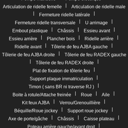
|
Articulation de ridelle femelle
Articulation de ridelle male
|
|
Fermeture ridelle latérale
|
|
Fermeture ridelle transversale
U arrimage
|
|
|
Embout plastique
Châssis
Essieu avant
|
|
|
Essieu arrière
Plancher bois
Ridelle arrière
|
|
Ridelle avant
Tôlerie de feu AJBA gauche
|
Tôlerie de feu AJBA droite
Tôlerie de feu RADEX gauche
|
|
Tôlerie de feu RADEX droite
|
Plat de fixation de tôlerie feu
|
Support plaque immatriculation
|
Timon ( sans BR ni traverse RJ )
|
|
|
Boite à rotule/Attache freinée
Roue
Aile
|
|
Kit feux AJBA
Verrou/Grenouillière
|
|
Béquille/Roue jockey
Support roue jockey
|
|
|
Axe de porte/gâche
Châssis
Caisse plateau
|
Poteau arrière gauche/avant droit