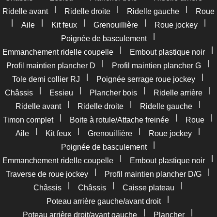
|
|
|
Ridelle avant
Ridelle droite
Ridelle gauche
Roue
|
|
|
|
|
Aile
Kit feux
Grenouillière
Roue jockey
|
Poignée de basculement
|
|
Emmanchement ridelle coupelle
Embout plastique noir
|
|
Profil maintien plancher D
Profil maintien plancher G
|
|
Tole demi collier RJ
Poignée serrage roue jockey
|
|
|
|
Châssis
Essieu
Plancher bois
Ridelle arrière
|
|
|
Ridelle avant
Ridelle droite
Ridelle gauche
|
|
|
Timon complet
Boite à rotule/Attache freinée
Roue
|
|
|
|
Aile
Kit feux
Grenouillière
Roue jockey
|
Poignée de basculement
|
|
Emmanchement ridelle coupelle
Embout plastique noir
|
|
Traverse de roue jockey
Profil maintien plancher D/G
|
|
|
Châssis
Châssis
Caisse plateau
|
Poteau arrière gauche/avant droit
|
|
Poteau arrière droit/avant gauche
Plancher