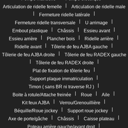
|
Articulation de ridelle femelle
Articulation de ridelle male
|
|
Fermeture ridelle latérale
|
|
Fermeture ridelle transversale
U arrimage
|
|
|
Embout plastique
Châssis
Essieu avant
|
|
|
Essieu arrière
Plancher bois
Ridelle arrière
|
|
Ridelle avant
Tôlerie de feu AJBA gauche
|
Tôlerie de feu AJBA droite
Tôlerie de feu RADEX gauche
|
|
Tôlerie de feu RADEX droite
|
Plat de fixation de tôlerie feu
|
Support plaque immatriculation
|
Timon ( sans BR ni traverse RJ )
|
|
|
Boite à rotule/Attache freinée
Roue
Aile
|
|
Kit feux AJBA
Verrou/Grenouillière
|
|
Béquille/Roue jockey
Support roue jockey
|
|
|
Axe de porte/gâche
Châssis
Caisse plateau
|
Poteau arrière gauche/avant droit