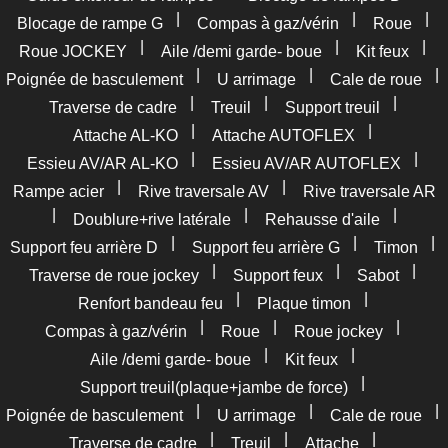
|
|
|
Blocage de rampe G
Compas à gaz/vérin
Roue
|
|
|
Roue JOCKEY
Aile /demi garde- boue
Kit feux
|
|
|
Poignée de basculement
U arrimage
Cale de roue
|
|
|
Traverse de cadre
Treuil
Support treuil
|
|
Attache AL-KO
Attache AUTOFLEX
|
|
Essieu AV/AR AL-KO
Essieu AV/AR AUTOFLEX
|
|
Rampe acier
Rive traversale AV
Rive traversale AR
|
|
|
Doublure+rive latérale
Rehausse d'aile
|
|
|
Support feu arrière D
Support feu arrière G
Timon
|
|
|
Traverse de roue jockey
Support feux
Sabot
|
|
Renfort bandeau feu
Plaque timon
|
|
|
Compas à gaz/vérin
Roue
Roue jockey
|
|
Aile /demi garde- boue
Kit feux
|
Support treuil(plaque+jambe de force)
|
|
|
Poignée de basculement
U arrimage
Cale de roue
|
|
|
Traverse de cadre
Treuil
Attache