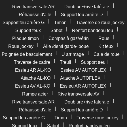
|
|
Rive transversale AR
Doublure+rive latérale
|
|
Réhausse d'aile
Support feu arrière D
|
|
Support feu arrière G
Timon
Traverse de roue jockey
|
|
|
|
Support feux
Sabot
Renfort bandeau feu
|
|
|
Plaque timon
Compas à gaz/vérin
Roue
|
|
|
Roue jockey
Aile /demi garde- boue
Kit feux
|
|
|
Poignée de basculement
U arrimage
Cale de roue
|
|
|
Traverse de cadre
Treuil
Support treuil
|
|
Essieu AR AL-KO
Essieu AV AUTOFLEX
|
|
Attache AL-KO
Attache AUTOFLEX
|
|
Essieu AV AL-KO
Essieu AR AUTOFLEX
|
|
Rampe acier
Rive transversale AV
|
|
Rive transversale AR
Doublure+rive latérale
|
|
Réhausse d'aile
Support feu arrière D
|
|
|
Support feu arrière G
Timon
Traverse roue jockey
|
|
|
Support feux
Sabot
Renfort bandeau feu