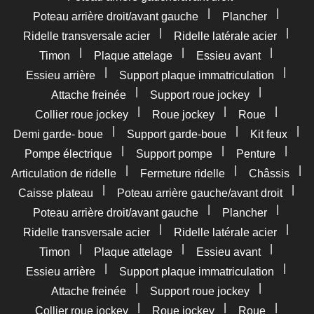
|
|
Poteau arrière droit/avant gauche
Plancher
|
|
Ridelle transversale acier
Ridelle latérale acier
|
|
|
Timon
Plaque attelage
Essieu avant
|
|
Essieu arrière
Support plaque immatriculation
|
|
Attache freinée
Support roue jockey
|
|
|
Collier roue jockey
Roue jockey
Roue
|
|
|
Demi garde- boue
Support garde-boue
Kit feux
|
|
|
Pompe électrique
Support pompe
Penture
|
|
|
Articulation de ridelle
Fermeture ridelle
Châssis
|
|
Caisse plateau
Poteau arrière gauche/avant droit
|
|
Poteau arrière droit/avant gauche
Plancher
|
|
Ridelle transversale acier
Ridelle latérale acier
|
|
|
Timon
Plaque attelage
Essieu avant
|
|
Essieu arrière
Support plaque immatriculation
|
|
Attache freinée
Support roue jockey
|
|
|
Collier roue jockey
Roue jockey
Roue