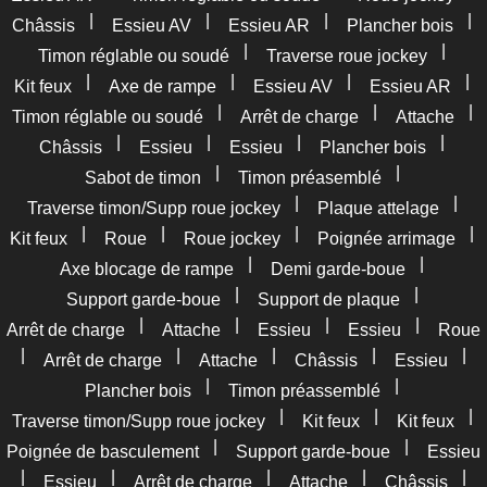
|
|
|
|
Châssis
Essieu AV
Essieu AR
Plancher bois
|
|
Timon réglable ou soudé
Traverse roue jockey
|
|
|
|
Kit feux
Axe de rampe
Essieu AV
Essieu AR
|
|
|
Timon réglable ou soudé
Arrêt de charge
Attache
|
|
|
|
Châssis
Essieu
Essieu
Plancher bois
|
|
Sabot de timon
Timon préasemblé
|
|
Traverse timon/Supp roue jockey
Plaque attelage
|
|
|
|
Kit feux
Roue
Roue jockey
Poignée arrimage
|
|
Axe blocage de rampe
Demi garde-boue
|
|
Support garde-boue
Support de plaque
|
|
|
|
Arrêt de charge
Attache
Essieu
Essieu
Roue
|
|
|
|
|
Arrêt de charge
Attache
Châssis
Essieu
|
|
Plancher bois
Timon préassemblé
|
|
|
Traverse timon/Supp roue jockey
Kit feux
Kit feux
|
|
Poignée de basculement
Support garde-boue
Essieu
|
|
|
|
|
Essieu
Arrêt de charge
Attache
Châssis