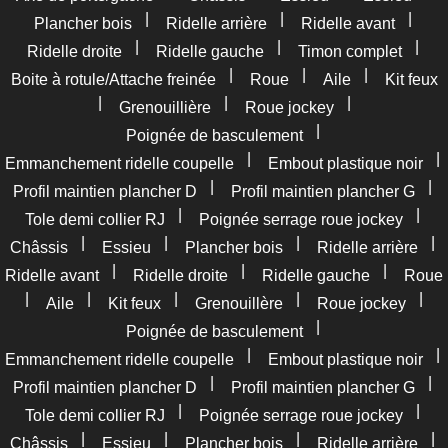
|
|
|
Plancher bois
Ridelle arrière
Ridelle avant
|
|
|
Ridelle droite
Ridelle gauche
Timon complet
|
|
|
Boite à rotule/Attache freinée
Roue
Aile
Kit feux
|
|
|
Grenouillière
Roue jockey
|
Poignée de basculement
|
|
Emmanchement ridelle coupelle
Embout plastique noir
|
|
Profil maintien plancher D
Profil maintien plancher G
|
|
Tole demi collier RJ
Poignée serrage roue jockey
|
|
|
|
Châssis
Essieu
Plancher bois
Ridelle arrière
|
|
|
Ridelle avant
Ridelle droite
Ridelle gauche
Roue
|
|
|
|
|
Aile
Kit feux
Grenouillère
Roue jockey
|
Poignée de basculement
|
|
Emmanchement ridelle coupelle
Embout plastique noir
|
|
Profil maintien plancher D
Profil maintien plancher G
|
|
Tole demi collier RJ
Poignée serrage roue jockey
|
|
|
|
Châssis
Essieu
Plancher bois
Ridelle arrière