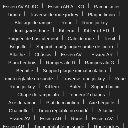
|
|
|
Essieu AV AL-KO
Essieu AR AL-KO
Rampe acier
|
|
|
Timon
Traverse de roue jockey
Plaque timon
|
|
|
Blocage de rampe
Roue
Roue jockey
|
|
|
demi garde- boue
Kit feux
Kit feux LED
|
|
|
Poignée de basculement
Cale de roue
Treuil
|
|
Béquille
Support treuil(plaque+jambe de force)
|
|
|
|
Attache
Châssis
Essieu AV
Essieu AR
|
|
|
Plancher bois
Rampes alu D
Rampes alu G
|
|
Béquille
Support plaque immatriculation
|
|
Timon réglable ou soudé
Traverse roue jockey
Roue
|
|
|
|
|
Roue jockey
Kit feux
Butée
Support butoir
|
|
Chape de rampe alu
Tendeur 2 chapes
|
|
|
Axe de rampe
Plat de maintien
Axe béquille
|
|
|
Chainette
Timon réglable ou soudé
Attache
|
|
|
|
Essieu AV
Essieu AR
Roue
Essieu AV
|
|
|
Essieu AR
Timon réglable ou soudé
Roue jockey