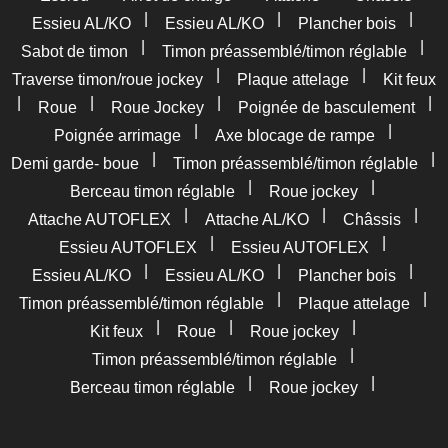
|
|
|
Essieu AL/KO
Essieu AL/KO
Plancher bois
|
|
Sabot de timon
Timon préassemblé/timon réglable
|
|
Traverse timon/roue jockey
Plaque attelage
Kit feux
|
|
|
|
Roue
Roue Jockey
Poignée de basculement
|
|
Poignée arrimage
Axe blocage de rampe
|
|
Demi garde- boue
Timon préassemblé/timon réglable
|
|
Berceau timon réglable
Roue jockey
|
|
|
Attache AUTOFLEX
Attache AL/KO
Châssis
|
|
Essieu AUTOFLEX
Essieu AUTOFLEX
|
|
|
Essieu AL/KO
Essieu AL/KO
Plancher bois
|
|
Timon préassemblé/timon réglable
Plaque attelage
|
|
|
Kit feux
Roue
Roue jockey
|
Timon préassemblé/timon réglable
|
|
Berceau timon réglable
Roue jockey