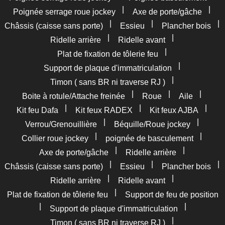
|
|
Poignée serrage roue jockey
Axe de porte/gâche
|
|
|
Châssis (caisse sans porte)
Essieu
Plancher bois
|
|
Ridelle arrière
Ridelle avant
|
Plat de fixation de tôlerie feu
|
Support de plaque d'immatriculation
|
Timon ( sans BR ni traverse RJ )
|
|
|
Boite à rotule/Attache freinée
Roue
Aile
|
|
|
Kit feu Dafa
Kit feux RADEX
Kit feux AJBA
|
|
Verrou/Grenouillière
Béquille/Roue jockey
|
|
Collier roue jockey
poignée de basculement
|
|
Axe de porte/gâche
Ridelle arrière
|
|
|
Châssis (caisse sans porte)
Essieu
Plancher bois
|
|
Ridelle arrière
Ridelle avant
|
Plat de fixation de tôlerie feu
Support de feu de position
|
|
Support de plaque d'immatriculation
|
Timon ( sans BR ni traverse RJ )