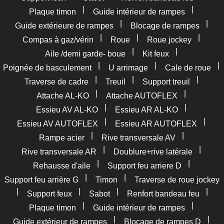
|
|
Plaque timon
Guide intérieur de rampes
|
|
Guide extérieure de rampes
Blocage de rampes
|
|
|
Compas à gaz/vérin
Roue
Roue jockey
|
|
Aile /demi garde- boue
Kit feux
|
|
|
Poignée de basculement
U arrimage
Cale de roue
|
|
|
Traverse de cadre
Treuil
Support treuil
|
|
Attache AL-KO
Attache AUTOFLEX
|
|
Essieu AV AL-KO
Essieu AR AL-KO
|
|
Essieu AV AUTOFLEX
Essieu AR AUTOFLEX
|
|
Rampe acier
Rive transversale AV
|
|
Rive transversale AR
Doublure+rive latérale
|
|
Rehausse d'aile
Support feu arriere D
|
|
Support feu arrière G
Timon
Traverse de roue jockey
|
|
|
|
Support feux
Sabot
Renfort bandeau feu
|
|
Plaque timon
Guide intérieur de rampes
|
|
Guide extérieur de rampes
Blocage de rampes D