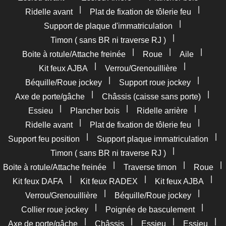
|
|
Ridelle avant
Plat de fixation de tôlerie feu
|
Support de plaque d'immatriculation
|
Timon ( sans BR ni traverse RJ )
|
|
|
Boite à rotule/Attache freinée
Roue
Aile
|
|
Kit feux AJBA
Verrou/Grenouillière
|
|
Béquille/Roue jockey
Support roue jockey
|
|
Axe de porte/gâche
Châssis (caisse sans porte)
|
|
|
Essieu
Plancher bois
Ridelle arrière
|
|
Ridelle avant
Plat de fixation de tôlerie feu
|
|
Support feu position
Support plaque immatriculation
|
Timon ( sans BR ni traverse RJ )
|
|
|
Boite à rotule/Attache freinée
Traverse timon
Roue
|
|
|
Kit feux DAFA
Kit feux RADEX
Kit feux AJBA
|
|
Verrou/Grenouillière
Béquille/Roue jockey
|
|
Collier roue jockey
Poignée de basculement
|
|
|
|
Axe de porte/gâche
Châssis
Essieu
Essieu