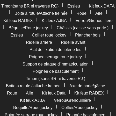
|
|
Timon(sans BR ni traverse RG)
Essieu
Kit feux DAFA
|
|
|
|
Boite à rotule/Attache freinée
Roue
Aile
|
|
Kit feux RADEX
Kit feux AJBA
Verrou/Grenouillière
|
|
|
Béquille/Roue jockey
Châssis (caisse sans porte )
|
|
|
Essieu
Collier roue jockey
Plancher bois
|
|
Ridelle arrière
Ridelle avant
|
Plat de fixation de tôlerie feu
|
Poignée serrage roue jockey
|
Support de plaque d'immatriculation
|
Poignée de basculement
|
Timon ( sans BR ni traverse RJ )
|
|
Boite a rotule / attache freinée
Axe de porte/gâche
|
|
|
|
Roue
Aile
Kit feux Dafa
Kit feux RADEX
|
|
Kit feux AJBA
Verrou/Grenouillière
|
|
Béquille/Roue jockey
Collier/Roue jockey
|
|
Poignée serrage roue jockey
Poignée basculement