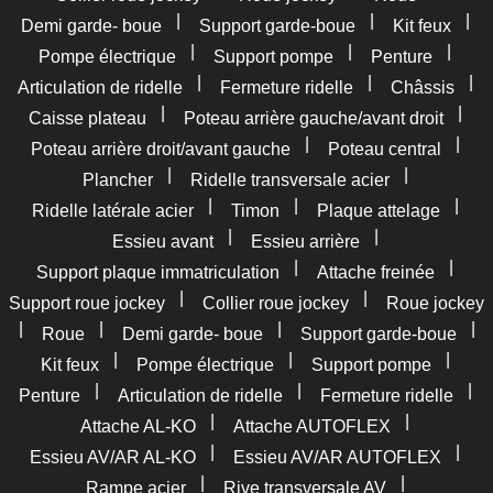
|
|
|
Demi garde- boue
Support garde-boue
Kit feux
|
|
|
Pompe électrique
Support pompe
Penture
|
|
|
Articulation de ridelle
Fermeture ridelle
Châssis
|
|
Caisse plateau
Poteau arrière gauche/avant droit
|
|
Poteau arrière droit/avant gauche
Poteau central
|
|
Plancher
Ridelle transversale acier
|
|
|
Ridelle latérale acier
Timon
Plaque attelage
|
|
Essieu avant
Essieu arrière
|
|
Support plaque immatriculation
Attache freinée
|
|
Support roue jockey
Collier roue jockey
Roue jockey
|
|
|
|
Roue
Demi garde- boue
Support garde-boue
|
|
|
Kit feux
Pompe électrique
Support pompe
|
|
|
Penture
Articulation de ridelle
Fermeture ridelle
|
|
Attache AL-KO
Attache AUTOFLEX
|
|
Essieu AV/AR AL-KO
Essieu AV/AR AUTOFLEX
|
|
Rampe acier
Rive transversale AV