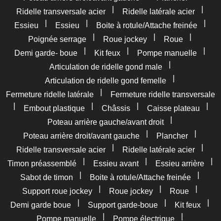
|
|
Ridelle transversale acier
Ridelle latérale acier
|
|
|
Essieu
Essieu
Boite à rotule/Attache freinée
|
|
|
Poignée serrage
Roue jockey
Roue
|
|
|
Demi garde- boue
Kit feux
Pompe manuelle
|
Articulation de ridelle gond male
|
Articulation de ridelle gond femelle
|
Fermeture ridelle latérale
Fermeture ridelle transversale
|
|
|
|
Embout plastique
Châssis
Caisse plateau
|
Poteau arrière gauche/avant droit
|
|
Poteau arrière droit/avant gauche
Plancher
|
|
Ridelle transversale acier
Ridelle latérale acier
|
|
|
Timon préassemblé
Essieu avant
Essieu arrière
|
|
Sabot de timon
Boite à rotule/Attache freinée
|
|
|
Support roue jockey
Roue jockey
Roue
|
|
|
Demi garde boue
Support garde-boue
Kit feux
|
|
Pompe manuelle
Pompe électrique