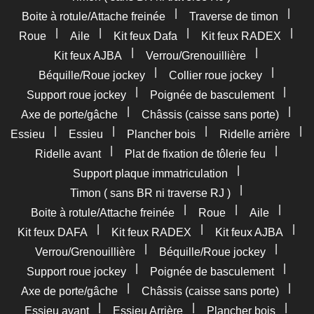
|
|
Boite à rotule/Attache freinée
Traverse de timon
|
|
|
|
Roue
Aile
Kit feux Dafa
Kit feux RADEX
|
|
Kit feux AJBA
Verrou/Grenouillière
|
|
Béquille/Roue jockey
Collier roue jockey
|
|
Support roue jockey
Poignée de basculement
|
|
Axe de porte/gâche
Châssis (caisse sans porte)
|
|
|
|
Essieu
Essieu
Plancher bois
Ridelle arrière
|
|
Ridelle avant
Plat de fixation de tôlerie feu
|
Support plaque immatriculation
|
Timon ( sans BR ni traverse RJ )
|
|
|
Boite à rotule/Attache freinée
Roue
Aile
|
|
|
Kit feux DAFA
Kit feux RADEX
Kit feux AJBA
|
|
Verrou/Grenouillière
Béquille/Roue jockey
|
|
Support roue jockey
Poignée de basculement
|
|
Axe de porte/gâche
Châssis (caisse sans porte)
|
|
|
Essieu avant
Essieu Arrière
Plancher bois