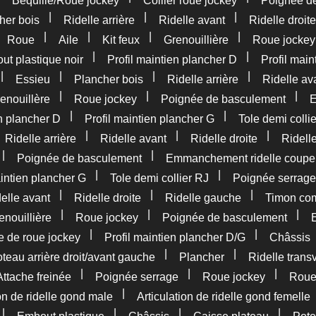
Béquille/Roue jockey
Collier roue jockey
Poignée d
|
|
|
her bois
Ridelle arrière
Ridelle avant
Ridelle droite
|
|
|
|
|
Roue
Aile
Kit feux
Grenouillière
Roue jockey
|
|
t plastique noir
Profil maintien plancher D
Profil main
|
|
|
|
Essieu
Plancher bois
Ridelle arrière
Ridelle av
|
|
|
enouillère
Roue jockey
Poignée de basculement
E
|
|
en plancher D
Profil maintien plancher G
Tole demi colli
|
|
|
|
Ridelle arrière
Ridelle avant
Ridelle droite
Ridell
|
|
Poignée de basculement
Emmanchement ridelle coupe
|
|
aintien plancher G
Tole demi collier RJ
Poignée serrage
|
|
|
elle avant
Ridelle droite
Ridelle gauche
Timon com
|
|
|
enouillière
Roue jockey
Poignée de basculement
|
|
e de roue jockey
Profil maintien plancher D/G
Châssis
|
|
teau arrière droit/avant gauche
Plancher
Ridelle trans
|
|
|
Attache freinée
Poignée serrage
Roue jockey
Rou
|
ion de ridelle gond male
Articulation de ridelle gond femelle
|
|
|
|