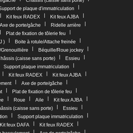
e/gâche
Châssis (caisse sans porte)
|
Support de plaque d'immatriculation
|
|
|
Kit feux RADEX
Kit feux AJBA
|
|
Axe de porte/gâche
Ridelle arrière
|
|
Plat de fixation de tôlerie feu
|
|
J )
Boite à rotule/Attache freinée
|
|
/Grenouillière
Béquille/Roue jockey
|
|
hâssis (caisse sans porte)
Essieu
|
|
Support plaque immatriculation
|
|
|
Kit feux RADEX
Kit feux AJBA
|
|
ement
Axe de porte/gâche
|
|
t
Plat de fixation de tôlerie feu
|
|
|
|
ée
Roue
Aile
Kit feux AJBA
|
|
âssis (caisse sans porte)
Essieu
|
|
tion
Support plaque immatriculation
|
|
Kit feux DAFA
Kit feux RADEX
|
|