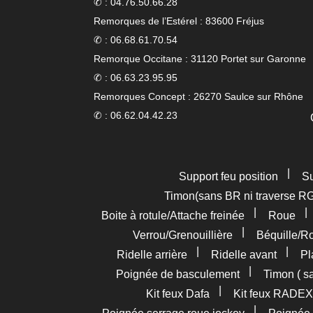
✆ : 04.76.50.66.28
Remorques de l’Estérel : 83600 Fréjus
✆ : 06.68.61.70.54
Remorque Occitane : 31120 Portet sur Garonne
✆ : 06.63.23.95.95
Remorques Concept : 26270 Saulce sur Rhône
✆ : 06.62.04.42.23
|
Support feu position
Su
Timon(sans BR ni traverse R
|
Boite à rotule/Attache freinée
Roue
|
Verrou/Grenouillière
Béquille/R
|
|
Ridelle arrière
Ridelle avant
Pl
|
Poignée de basculement
Timon ( s
|
Kit feux Dafa
Kit feux RADEX
|