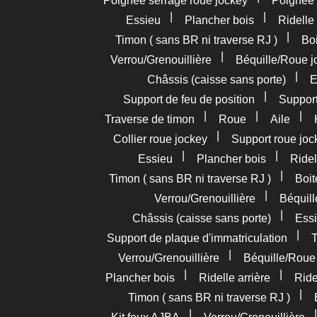
Poignée serrage roue jockey
Poignée
|
|
Essieu
Plancher bois
Ridelle 
|
Timon ( sans BR ni traverse RJ )
Boi
|
Verrou/Grenouillière
Béquille/Roue j
|
Châssis (caisse sans porte)
E
|
Support de feu de position
Support
|
|
|
Traverse de timon
Roue
Aile
|
Collier roue jockey
Support roue joc
|
|
Essieu
Plancher bois
Ridel
|
Timon ( sans BR ni traverse RJ )
Boit
|
Verrou/Grenouillière
Béquil
|
Châssis (caisse sans porte)
Essi
|
Support de plaque d'immatriculation
T
|
Verrou/Grenouillière
Béquille/Roue
|
|
Plancher bois
Ridelle arrière
Ride
|
Timon ( sans BR ni traverse RJ )
|