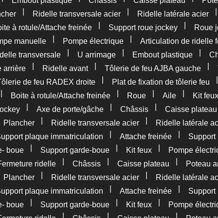
Embout plastique
Châssis
Caisse plateau
Pote
|
|
ncher
Ridelle transversale acier
Ridelle latérale acier
|
|
ite à rotule/Attache freinée
Support roue jockey
Roue j
|
|
pe manuelle
Pompe électrique
Articulation de ridelle 
|
|
|
delle transversale
U arrimage
Embout plastique
Ch
|
|
|
 arrière
Ridelle avant
Tôlerie de feu AJBA gauche
|
Tôlerie de feu RADEX droite
Plat de fixation de tôlerie feu
|
|
|
|
Boite à rotule/Attache freinée
Roue
Aile
Kit feu
|
|
|
jockey
Axe de porte/gâche
Châssis
Caisse plateau
|
|
|
Plancher
Ridelle transversale acier
Ridelle latérale ac
|
|
upport plaque immatriculation
Attache freinée
Support 
|
|
|
e- boue
Support garde-boue
Kit feux
Pompe électri
|
|
|
Fermeture ridelle
Châssis
Caisse plateau
Poteau ar
|
|
|
Plancher
Ridelle transversale acier
Ridelle latérale ac
|
|
upport plaque immatriculation
Attache freinée
Support 
|
|
|
e- boue
Support garde-boue
Kit feux
Pompe électri
|
|
|