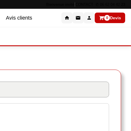
|
Bienvenue invité
CONTACT ✆ 06 62 04 42 23
Avis clients
Devis
0