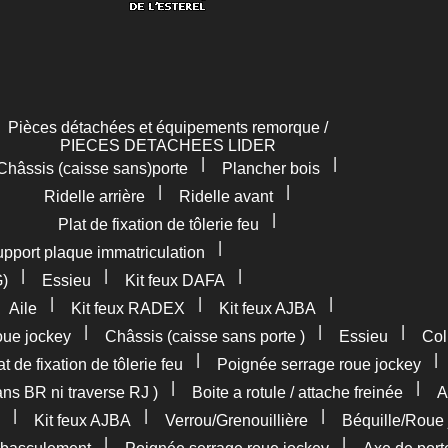
Pièces détachées et équipements remorque /
PIECES DETACHEES LIDER
|
|
Châssis (caisse sans)porte
Plancher bois
|
|
Ridelle arrière
Ridelle avant
|
Plat de fixation de tôlerie feu
|
pport plaque immatriculation
|
|
|
G)
Essieu
Kit feux DAFA
|
|
|
|
Aile
Kit feux RADEX
Kit feux AJBA
|
|
|
oue jockey
Châssis (caisse sans porte )
Essieu
Col
|
at de fixation de tôlerie feu
Poignée serrage roue jockey
|
|
ans BR ni traverse RJ )
Boite a rotule / attache freinée
A
|
|
|
Kit feux AJBA
Verrou/Grenouillière
Béquille/Roue 
|
|