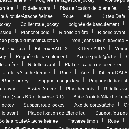
 basculement
Poignée serrage roue jockey
Axe de port
|
|
|
arrière
Ridelle avant
Plat de fixation de tôlerie feu
|
|
|
te à rotule/Attache freinée
Roue
Aile
Kit feu Dafa
|
|
|
ockey
Collier roue jockey
poignée de basculement
|
|
|
ssieu
Plancher bois
Ridelle arrière
Ridelle avant
|
 de plaque d'immatriculation
Timon ( sans BR ni traverse R
|
|
|
Kit feux Dafa
Kit feux RADEX
Kit feux AJBA
Verrou
|
|
|
key
Poignée de basculement
Axe de porte/gâche
C
|
|
le arrière
Ridelle avant
Plat de fixation de tôlerie feu
|
|
|
e à rotule/Attache freinée
Roue
Aile
Kit feux DAFA
|
|
le/Roue jockey
Support roue jockey
Poignée de bascul
|
|
|
eu avant
Essieu Arrière
Plancher bois
Ridelle avan
|
imon ( sans BR ni traverse RJ )
Boite à rotule/Attache frein
|
|
|
 jockey
Support roue jockey
Axe de porte/gâche
Ch
|
|
lle avant
Plat de fixation de tôlerie feu
Support feu posi
|
|
|
Boite à rotule/Attache freinée
Traverse timon
Roue
|
|
|