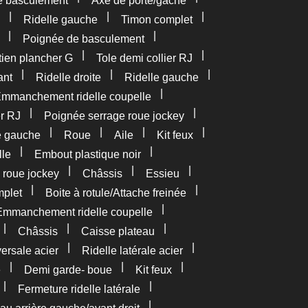
e basculement
Axe de porte/gâche
|
|
|
Ridelle gauche
Timon complet
|
|
Poignée de basculement
|
|
tien plancher G
Tole demi collier RJ
|
|
|
ant
Ridelle droite
Ridelle gauche
|
mmanchement ridelle coupelle
|
|
er RJ
Poignée serrage roue jockey
|
|
|
|
e gauche
Roue
Aile
Kit feux
|
|
lle
Embout plastique noir
|
|
|
 roue jockey
Châssis
Essieu
|
|
plet
Boite à rotule/Attache freinée
|
Emmanchement ridelle coupelle
|
|
|
Châssis
Caisse plateau
|
|
versale acier
Ridelle latérale acier
|
|
|
e
Demi garde- boue
Kit feux
|
|
Fermeture ridelle latérale
|