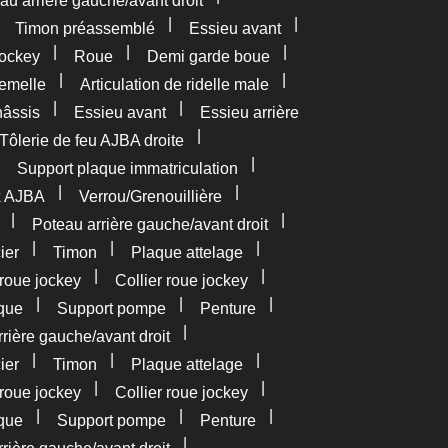
au arrière gauche/avant droit
|
|
|
Timon préassemblé
Essieu avant
|
|
|
ockey
Roue
Demi garde boue
|
|
femelle
Articulation de ridelle male
|
|
âssis
Essieu avant
Essieu arrière
|
Tôlerie de feu AJBA droite
|
|
Support plaque immatriculation
|
|
x AJBA
Verrou/Grenouillière
|
|
Poteau arrière gauche/avant droit
|
|
|
ier
Timon
Plaque attelage
|
|
roue jockey
Collier roue jockey
|
|
|
que
Support pompe
Penture
|
rière gauche/avant droit
|
|
|
ier
Timon
Plaque attelage
|
|
roue jockey
Collier roue jockey
|
|
|
que
Support pompe
Penture
|