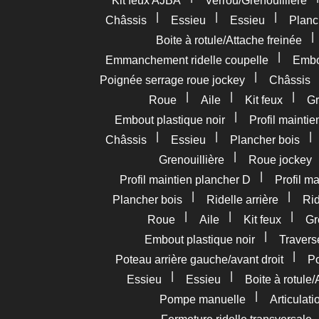
Kit feux AJBA
Verrou/Grenouillière
|
|
|
Châssis
Essieu
Essieu
Planc
Boite à rotule/Attache freinée
|
Emmanchement ridelle coupelle
Embou
|
Poignée serrage roue jockey
Châssis
|
|
|
Roue
Aile
Kit feux
Gr
|
Embout plastique noir
Profil mainti
|
|
Châssis
Essieu
Plancher bois
|
Grenouillière
Roue jockey
|
Profil maintien plancher D
Profil m
|
|
Plancher bois
Ridelle arrière
Rid
|
|
|
Roue
Aile
Kit feux
Gr
|
Embout plastique noir
Travers
|
Poteau arrière gauche/avant droit
Po
|
|
Essieu
Essieu
Boite à rotule/
|
Pompe manuelle
Articulat