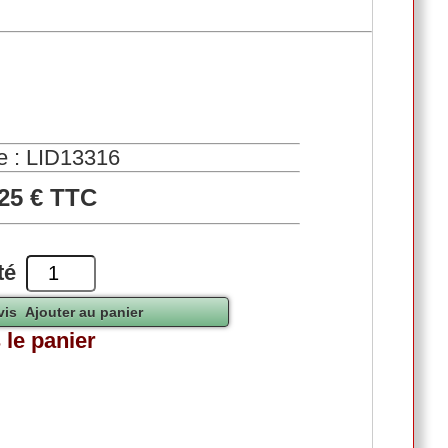
e : LID13316
,25 € TTC
té
 le panier