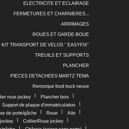
ELECTRICITE ET ECLAIRAGE
FERMETURES ET CHARNIERES...
ARRIMAGES
ROUES ET GARDE-BOUE
KIT TRANSPORT DE VELOS " EASYFIX"
TREUILS ET SUPPORTS
PLANCHER
PIECES DETACHEES MARTZ TEMA
Remorque food truck neuve
|
|
lier roue jockey
Plancher bois
|
|
Support de plaque d'immatriculation
|
|
|
xe de porte/gâche
Roue
Aile
|
|
jockey
Collier/Roue jockey
|
|