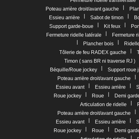
Fermeture ridelle transversale
|
Poteau arrière droit/avant gauche
Pla
|
|
Essieu arrière
Sabot de timon
Bo
|
|
Support garde-boue
Kit feux
Pom
|
Fermeture ridelle latérale
Fermeture ri
|
|
Plancher bois
Ridelle
|
Tôlerie de feu RADEX gauche
Timon ( sans BR ni traverse RJ )
|
Béquille/Roue jockey
Support roue 
Poteau arrière droit/avant gauche
|
|
Essieu avant
Essieu arrière
S
|
|
Roue jockey
Roue
Demi gard
|
Articulation de ridelle
Poteau arrière droit/avant gauche
|
|
Essieu avant
Essieu arrière
S
|
|
Roue jockey
Roue
Demi gard
|