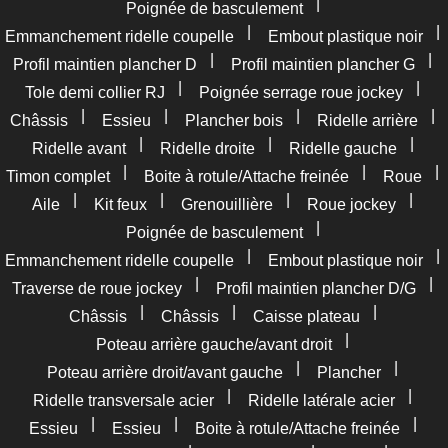
|
Poignée de basculement
|
|
Emmanchement ridelle coupelle
Embout plastique noir
|
|
Profil maintien plancher D
Profil maintien plancher G
|
|
Tole demi collier RJ
Poignée serrage roue jockey
|
|
|
|
Châssis
Essieu
Plancher bois
Ridelle arrière
|
|
|
Ridelle avant
Ridelle droite
Ridelle gauche
|
|
|
Timon complet
Boite à rotule/Attache freinée
Roue
|
|
|
|
Aile
Kit feux
Grenouillière
Roue jockey
|
Poignée de basculement
|
|
Emmanchement ridelle coupelle
Embout plastique noir
|
|
Traverse de roue jockey
Profil maintien plancher D/G
|
|
|
Châssis
Châssis
Caisse plateau
|
Poteau arrière gauche/avant droit
|
|
Poteau arrière droit/avant gauche
Plancher
|
|
Ridelle transversale acier
Ridelle latérale acier
|
|
|
Essieu
Essieu
Boite à rotule/Attache freinée