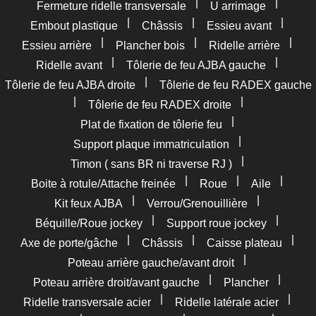
|
|
Fermeture ridelle transversale
U arrimage
|
|
|
Embout plastique
Châssis
Essieu avant
|
|
|
Essieu arrière
Plancher bois
Ridelle arrière
|
|
Ridelle avant
Tôlerie de feu AJBA gauche
|
Tôlerie de feu AJBA droite
Tôlerie de feu RADEX gauche
|
|
Tôlerie de feu RADEX droite
|
Plat de fixation de tôlerie feu
|
Support plaque immatriculation
|
Timon ( sans BR ni traverse RJ )
|
|
|
Boite à rotule/Attache freinée
Roue
Aile
|
|
Kit feux AJBA
Verrou/Grenouillière
|
|
Béquille/Roue jockey
Support roue jockey
|
|
|
Axe de porte/gâche
Châssis
Caisse plateau
|
Poteau arrière gauche/avant droit
|
|
Poteau arrière droit/avant gauche
Plancher
|
|
Ridelle transversale acier
Ridelle latérale acier