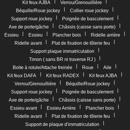
|
|
Kit feux AJBA
Verrou/Grenouillière
|
|
Béquille/Roue jockey
Collier roue jockey
|
|
Support roue jockey
Poignée de basculement
|
|
Axe de porte/gâche
Châssis (caisse sans porte)
|
|
|
|
Essieu
Essieu
Plancher bois
Ridelle arrière
|
|
Ridelle avant
Plat de fixation de tôlerie feu
|
Support plaque immatriculation
|
Timon ( sans BR ni traverse RJ )
|
|
|
Boite à rotule/Attache freinée
Roue
Aile
|
|
|
Kit feux DAFA
Kit feux RADEX
Kit feux AJBA
|
|
Verrou/Grenouillière
Béquille/Roue jockey
|
|
Support roue jockey
Poignée de basculement
|
|
Axe de porte/gâche
Châssis (caisse sans porte)
|
|
|
Essieu avant
Essieu Arrière
Plancher bois
|
|
Ridelle avant
Plat de fixation de tôlerie feu
|
Support de plaque d'immatriculation