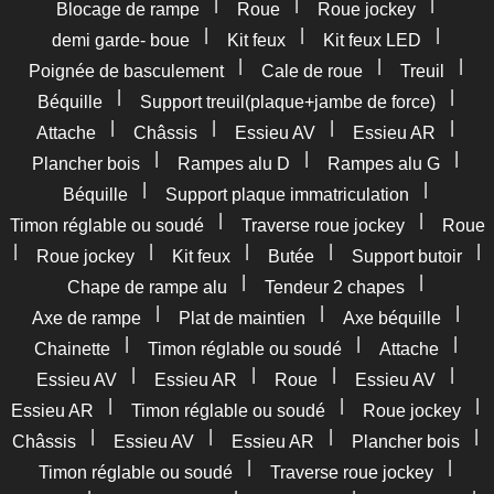
|
|
|
Blocage de rampe
Roue
Roue jockey
|
|
|
demi garde- boue
Kit feux
Kit feux LED
|
|
|
Poignée de basculement
Cale de roue
Treuil
|
|
Béquille
Support treuil(plaque+jambe de force)
|
|
|
|
Attache
Châssis
Essieu AV
Essieu AR
|
|
|
Plancher bois
Rampes alu D
Rampes alu G
|
|
Béquille
Support plaque immatriculation
|
|
Timon réglable ou soudé
Traverse roue jockey
Roue
|
|
|
|
|
Roue jockey
Kit feux
Butée
Support butoir
|
|
Chape de rampe alu
Tendeur 2 chapes
|
|
|
Axe de rampe
Plat de maintien
Axe béquille
|
|
|
Chainette
Timon réglable ou soudé
Attache
|
|
|
|
Essieu AV
Essieu AR
Roue
Essieu AV
|
|
|
Essieu AR
Timon réglable ou soudé
Roue jockey
|
|
|
|
Châssis
Essieu AV
Essieu AR
Plancher bois
|
|
Timon réglable ou soudé
Traverse roue jockey