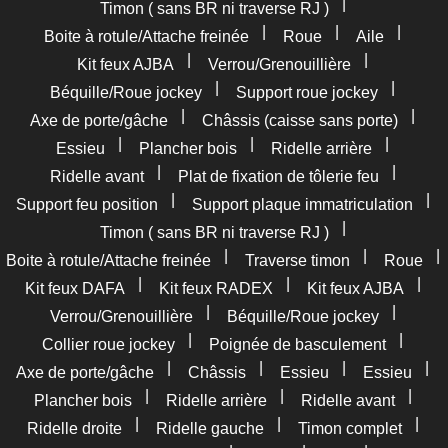
|
Timon ( sans BR ni traverse RJ )
|
|
|
Boite à rotule/Attache freinée
Roue
Aile
|
|
Kit feux AJBA
Verrou/Grenouillière
|
|
Béquille/Roue jockey
Support roue jockey
|
|
Axe de porte/gâche
Châssis (caisse sans porte)
|
|
|
Essieu
Plancher bois
Ridelle arrière
|
|
Ridelle avant
Plat de fixation de tôlerie feu
|
|
Support feu position
Support plaque immatriculation
|
Timon ( sans BR ni traverse RJ )
|
|
|
Boite à rotule/Attache freinée
Traverse timon
Roue
|
|
|
Kit feux DAFA
Kit feux RADEX
Kit feux AJBA
|
|
Verrou/Grenouillière
Béquille/Roue jockey
|
|
Collier roue jockey
Poignée de basculement
|
|
|
|
Axe de porte/gâche
Châssis
Essieu
Essieu
|
|
|
Plancher bois
Ridelle arrière
Ridelle avant
|
|
|
Ridelle droite
Ridelle gauche
Timon complet