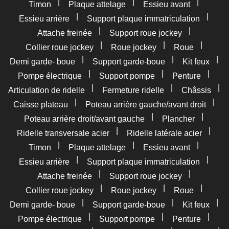
|
|
|
Timon
Plaque attelage
Essieu avant
|
|
Essieu arrière
Support plaque immatriculation
|
|
Attache freinée
Support roue jockey
|
|
|
Collier roue jockey
Roue jockey
Roue
|
|
|
Demi garde- boue
Support garde-boue
Kit feux
|
|
|
Pompe électrique
Support pompe
Penture
|
|
|
Articulation de ridelle
Fermeture ridelle
Châssis
|
|
Caisse plateau
Poteau arrière gauche/avant droit
|
|
Poteau arrière droit/avant gauche
Plancher
|
|
Ridelle transversale acier
Ridelle latérale acier
|
|
|
Timon
Plaque attelage
Essieu avant
|
|
Essieu arrière
Support plaque immatriculation
|
|
Attache freinée
Support roue jockey
|
|
|
Collier roue jockey
Roue jockey
Roue
|
|
|
Demi garde- boue
Support garde-boue
Kit feux
|
|
|
Pompe électrique
Support pompe
Penture