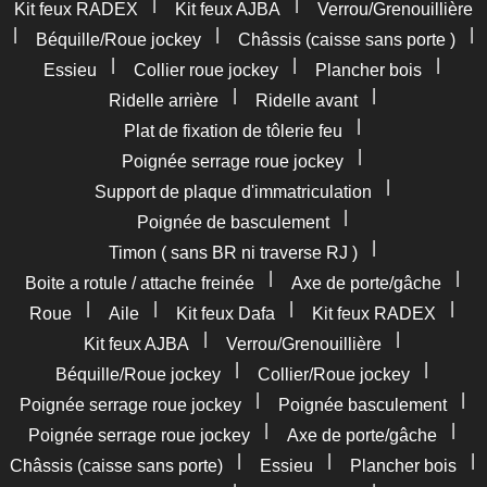
|
|
Kit feux RADEX
Kit feux AJBA
Verrou/Grenouillière
|
|
|
Béquille/Roue jockey
Châssis (caisse sans porte )
|
|
|
Essieu
Collier roue jockey
Plancher bois
|
|
Ridelle arrière
Ridelle avant
|
Plat de fixation de tôlerie feu
|
Poignée serrage roue jockey
|
Support de plaque d'immatriculation
|
Poignée de basculement
|
Timon ( sans BR ni traverse RJ )
|
|
Boite a rotule / attache freinée
Axe de porte/gâche
|
|
|
|
Roue
Aile
Kit feux Dafa
Kit feux RADEX
|
|
Kit feux AJBA
Verrou/Grenouillière
|
|
Béquille/Roue jockey
Collier/Roue jockey
|
|
Poignée serrage roue jockey
Poignée basculement
|
|
Poignée serrage roue jockey
Axe de porte/gâche
|
|
|
Châssis (caisse sans porte)
Essieu
Plancher bois