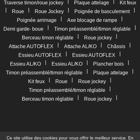
|
|
Traverse timon/roue jockey
Plaque attelage
Kit feux
|
|
|
|
Roue
Roue Jockey
Poignée de basculement
|
|
Poignée arrimage
Axe blocage de rampe
|
|
Demi garde- boue
Timon préassemblé/timon réglable
|
|
Berceau timon réglable
Roue jockey
|
|
|
Attache AUTOFLEX
Attache AL/KO
Châssis
|
|
Essieu AUTOFLEX
Essieu AUTOFLEX
|
|
|
Essieu AL/KO
Essieu AL/KO
Plancher bois
|
|
Timon préassemblé/timon réglable
Plaque attelage
|
|
|
Kit feux
Roue
Roue jockey
|
Timon préassemblé/timon réglable
|
|
Berceau timon réglable
Roue jockey
Ce site utilise des cookies pour vous offrir le meilleur service. En