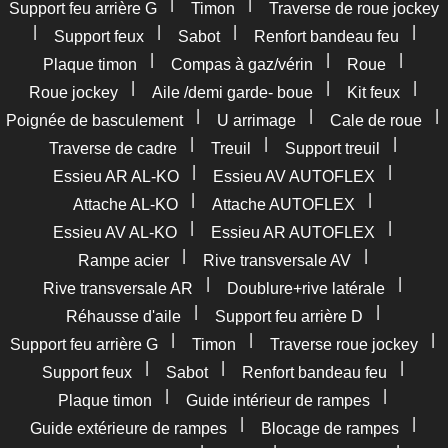
|
|
Support feu arrière G
Timon
Traverse de roue jockey
|
|
|
|
Support feux
Sabot
Renfort bandeau feu
|
|
|
Plaque timon
Compas à gaz/vérin
Roue
|
|
|
Roue jockey
Aile /demi garde- boue
Kit feux
|
|
|
Poignée de basculement
U arrimage
Cale de roue
|
|
|
Traverse de cadre
Treuil
Support treuil
|
|
Essieu AR AL-KO
Essieu AV AUTOFLEX
|
|
Attache AL-KO
Attache AUTOFLEX
|
|
Essieu AV AL-KO
Essieu AR AUTOFLEX
|
|
Rampe acier
Rive transversale AV
|
|
Rive transversale AR
Doublure+rive latérale
|
|
Réhausse d'aile
Support feu arrière D
|
|
|
Support feu arrière G
Timon
Traverse roue jockey
|
|
|
Support feux
Sabot
Renfort bandeau feu
|
|
Plaque timon
Guide intérieur de rampes
|
|
Guide extérieure de rampes
Blocage de rampes