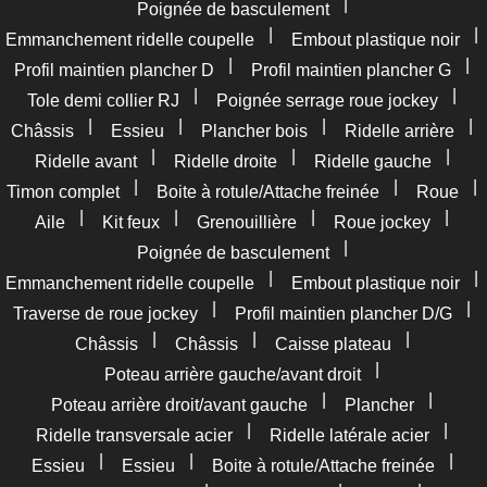
|
Poignée de basculement
|
|
Emmanchement ridelle coupelle
Embout plastique noir
|
|
Profil maintien plancher D
Profil maintien plancher G
|
|
Tole demi collier RJ
Poignée serrage roue jockey
|
|
|
|
Châssis
Essieu
Plancher bois
Ridelle arrière
|
|
|
Ridelle avant
Ridelle droite
Ridelle gauche
|
|
|
Timon complet
Boite à rotule/Attache freinée
Roue
|
|
|
|
Aile
Kit feux
Grenouillière
Roue jockey
|
Poignée de basculement
|
|
Emmanchement ridelle coupelle
Embout plastique noir
|
|
Traverse de roue jockey
Profil maintien plancher D/G
|
|
|
Châssis
Châssis
Caisse plateau
|
Poteau arrière gauche/avant droit
|
|
Poteau arrière droit/avant gauche
Plancher
|
|
Ridelle transversale acier
Ridelle latérale acier
|
|
|
Essieu
Essieu
Boite à rotule/Attache freinée