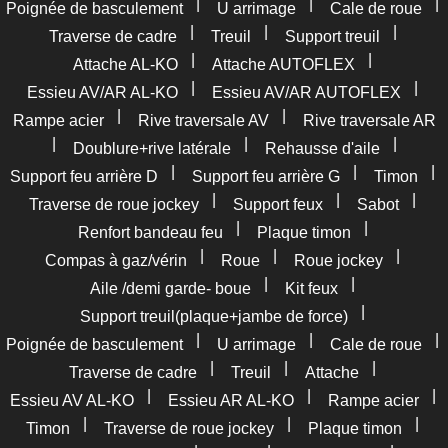
|
|
|
Poignée de basculement
U arrimage
Cale de roue
|
|
|
Traverse de cadre
Treuil
Support treuil
|
|
Attache AL-KO
Attache AUTOFLEX
|
|
Essieu AV/AR AL-KO
Essieu AV/AR AUTOFLEX
|
|
Rampe acier
Rive traversale AV
Rive traversale AR
|
|
|
Doublure+rive latérale
Rehausse d'aile
|
|
|
Support feu arrière D
Support feu arrière G
Timon
|
|
|
Traverse de roue jockey
Support feux
Sabot
|
|
Renfort bandeau feu
Plaque timon
|
|
|
Compas à gaz/vérin
Roue
Roue jockey
|
|
Aile /demi garde- boue
Kit feux
|
Support treuil(plaque+jambe de force)
|
|
|
Poignée de basculement
U arrimage
Cale de roue
|
|
|
Traverse de cadre
Treuil
Attache
|
|
|
Essieu AV AL-KO
Essieu AR AL-KO
Rampe acier
|
|
|
Timon
Traverse de roue jockey
Plaque timon