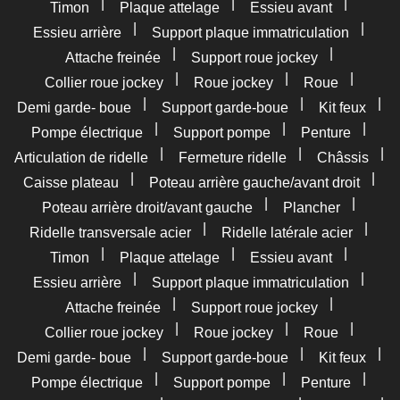
|
|
|
Timon
Plaque attelage
Essieu avant
|
|
Essieu arrière
Support plaque immatriculation
|
|
Attache freinée
Support roue jockey
|
|
|
Collier roue jockey
Roue jockey
Roue
|
|
|
Demi garde- boue
Support garde-boue
Kit feux
|
|
|
Pompe électrique
Support pompe
Penture
|
|
|
Articulation de ridelle
Fermeture ridelle
Châssis
|
|
Caisse plateau
Poteau arrière gauche/avant droit
|
|
Poteau arrière droit/avant gauche
Plancher
|
|
Ridelle transversale acier
Ridelle latérale acier
|
|
|
Timon
Plaque attelage
Essieu avant
|
|
Essieu arrière
Support plaque immatriculation
|
|
Attache freinée
Support roue jockey
|
|
|
Collier roue jockey
Roue jockey
Roue
|
|
|
Demi garde- boue
Support garde-boue
Kit feux
|
|
|
Pompe électrique
Support pompe
Penture