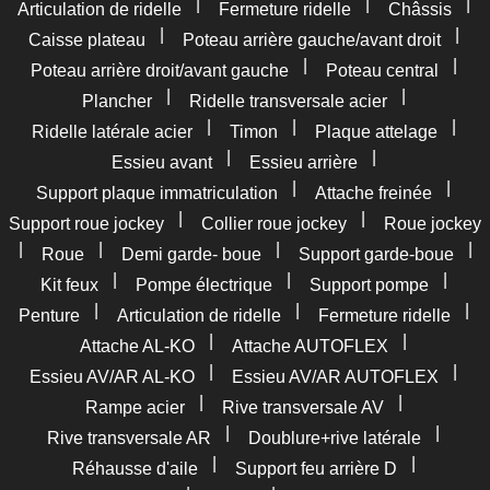
|
|
|
Articulation de ridelle
Fermeture ridelle
Châssis
|
|
Caisse plateau
Poteau arrière gauche/avant droit
|
|
Poteau arrière droit/avant gauche
Poteau central
|
|
Plancher
Ridelle transversale acier
|
|
|
Ridelle latérale acier
Timon
Plaque attelage
|
|
Essieu avant
Essieu arrière
|
|
Support plaque immatriculation
Attache freinée
|
|
Support roue jockey
Collier roue jockey
Roue jockey
|
|
|
|
Roue
Demi garde- boue
Support garde-boue
|
|
|
Kit feux
Pompe électrique
Support pompe
|
|
|
Penture
Articulation de ridelle
Fermeture ridelle
|
|
Attache AL-KO
Attache AUTOFLEX
|
|
Essieu AV/AR AL-KO
Essieu AV/AR AUTOFLEX
|
|
Rampe acier
Rive transversale AV
|
|
Rive transversale AR
Doublure+rive latérale
|
|
Réhausse d'aile
Support feu arrière D