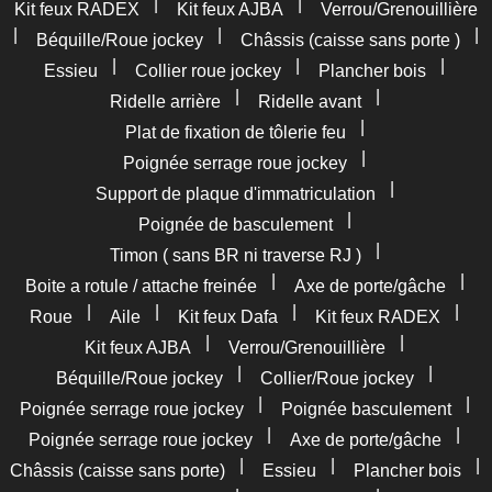
|
|
Kit feux RADEX
Kit feux AJBA
Verrou/Grenouillière
|
|
|
Béquille/Roue jockey
Châssis (caisse sans porte )
|
|
|
Essieu
Collier roue jockey
Plancher bois
|
|
Ridelle arrière
Ridelle avant
|
Plat de fixation de tôlerie feu
|
Poignée serrage roue jockey
|
Support de plaque d'immatriculation
|
Poignée de basculement
|
Timon ( sans BR ni traverse RJ )
|
|
Boite a rotule / attache freinée
Axe de porte/gâche
|
|
|
|
Roue
Aile
Kit feux Dafa
Kit feux RADEX
|
|
Kit feux AJBA
Verrou/Grenouillière
|
|
Béquille/Roue jockey
Collier/Roue jockey
|
|
Poignée serrage roue jockey
Poignée basculement
|
|
Poignée serrage roue jockey
Axe de porte/gâche
|
|
|
Châssis (caisse sans porte)
Essieu
Plancher bois