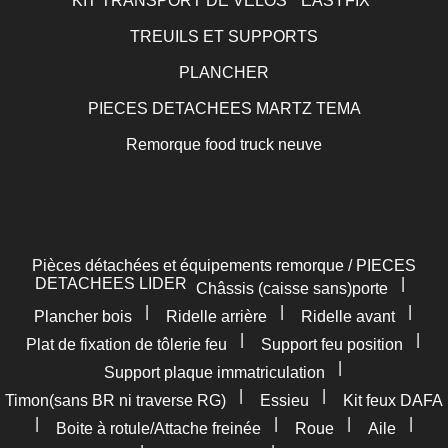
KIT TRANSPORT DE VELOS " EASYFIX"
TREUILS ET SUPPORTS
PLANCHER
PIECES DETACHEES MARTZ TEMA
Remorque food truck neuve
Pièces détachées et équipements remorque / PIECES
DETACHEES LIDER
|
Châssis (caisse sans)porte
|
|
|
Plancher bois
Ridelle arrière
Ridelle avant
|
|
Plat de fixation de tôlerie feu
Support feu position
|
Support plaque immatriculation
|
|
Timon(sans BR ni traverse RG)
Essieu
Kit feux DAFA
|
|
|
|
Boite à rotule/Attache freinée
Roue
Aile