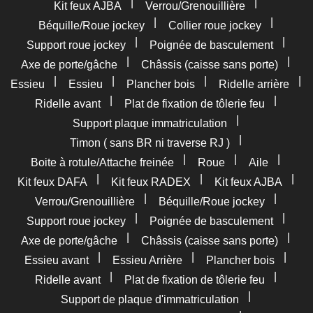
|
|
Kit feux AJBA
Verrou/Grenouillière
|
|
Béquille/Roue jockey
Collier roue jockey
|
|
Support roue jockey
Poignée de basculement
|
|
Axe de porte/gâche
Châssis (caisse sans porte)
|
|
|
|
Essieu
Essieu
Plancher bois
Ridelle arrière
|
|
Ridelle avant
Plat de fixation de tôlerie feu
|
Support plaque immatriculation
|
Timon ( sans BR ni traverse RJ )
|
|
|
Boite à rotule/Attache freinée
Roue
Aile
|
|
|
Kit feux DAFA
Kit feux RADEX
Kit feux AJBA
|
|
Verrou/Grenouillière
Béquille/Roue jockey
|
|
Support roue jockey
Poignée de basculement
|
|
Axe de porte/gâche
Châssis (caisse sans porte)
|
|
|
Essieu avant
Essieu Arrière
Plancher bois
|
|
Ridelle avant
Plat de fixation de tôlerie feu
|
Support de plaque d'immatriculation