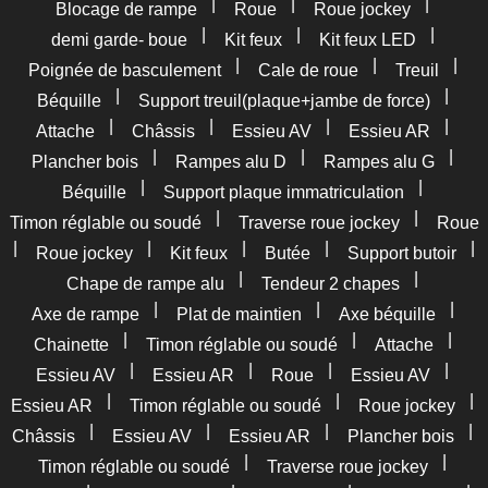
|
|
|
Blocage de rampe
Roue
Roue jockey
|
|
|
demi garde- boue
Kit feux
Kit feux LED
|
|
|
Poignée de basculement
Cale de roue
Treuil
|
|
Béquille
Support treuil(plaque+jambe de force)
|
|
|
|
Attache
Châssis
Essieu AV
Essieu AR
|
|
|
Plancher bois
Rampes alu D
Rampes alu G
|
|
Béquille
Support plaque immatriculation
|
|
Timon réglable ou soudé
Traverse roue jockey
Roue
|
|
|
|
|
Roue jockey
Kit feux
Butée
Support butoir
|
|
Chape de rampe alu
Tendeur 2 chapes
|
|
|
Axe de rampe
Plat de maintien
Axe béquille
|
|
|
Chainette
Timon réglable ou soudé
Attache
|
|
|
|
Essieu AV
Essieu AR
Roue
Essieu AV
|
|
|
Essieu AR
Timon réglable ou soudé
Roue jockey
|
|
|
|
Châssis
Essieu AV
Essieu AR
Plancher bois
|
|
Timon réglable ou soudé
Traverse roue jockey