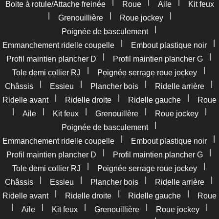
|
|
|
Boite à rotule/Attache freinée
Roue
Aile
Kit feux
|
|
|
Grenouillière
Roue jockey
|
Poignée de basculement
|
|
Emmanchement ridelle coupelle
Embout plastique noir
|
|
Profil maintien plancher D
Profil maintien plancher G
|
|
Tole demi collier RJ
Poignée serrage roue jockey
|
|
|
|
Châssis
Essieu
Plancher bois
Ridelle arrière
|
|
|
Ridelle avant
Ridelle droite
Ridelle gauche
Roue
|
|
|
|
|
Aile
Kit feux
Grenouillère
Roue jockey
|
Poignée de basculement
|
|
Emmanchement ridelle coupelle
Embout plastique noir
|
|
Profil maintien plancher D
Profil maintien plancher G
|
|
Tole demi collier RJ
Poignée serrage roue jockey
|
|
|
|
Châssis
Essieu
Plancher bois
Ridelle arrière
|
|
|
Ridelle avant
Ridelle droite
Ridelle gauche
Roue
|
|
|
|
|
Aile
Kit feux
Grenouillière
Roue jockey