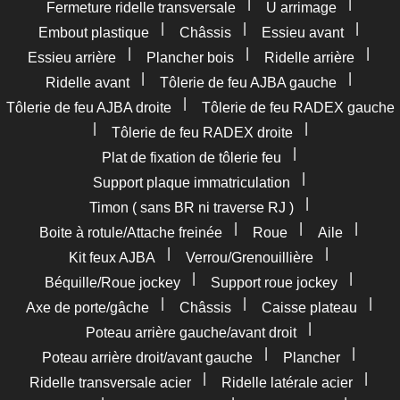
|
|
Fermeture ridelle transversale
U arrimage
|
|
|
Embout plastique
Châssis
Essieu avant
|
|
|
Essieu arrière
Plancher bois
Ridelle arrière
|
|
Ridelle avant
Tôlerie de feu AJBA gauche
|
Tôlerie de feu AJBA droite
Tôlerie de feu RADEX gauche
|
|
Tôlerie de feu RADEX droite
|
Plat de fixation de tôlerie feu
|
Support plaque immatriculation
|
Timon ( sans BR ni traverse RJ )
|
|
|
Boite à rotule/Attache freinée
Roue
Aile
|
|
Kit feux AJBA
Verrou/Grenouillière
|
|
Béquille/Roue jockey
Support roue jockey
|
|
|
Axe de porte/gâche
Châssis
Caisse plateau
|
Poteau arrière gauche/avant droit
|
|
Poteau arrière droit/avant gauche
Plancher
|
|
Ridelle transversale acier
Ridelle latérale acier