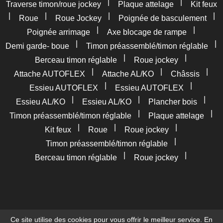
|
|
Traverse timon/roue jockey
Plaque attelage
Kit feux
|
|
|
|
Roue
Roue Jockey
Poignée de basculement
|
|
Poignée arrimage
Axe blocage de rampe
|
|
Demi garde- boue
Timon préassemblé/timon réglable
|
|
Berceau timon réglable
Roue jockey
|
|
|
Attache AUTOFLEX
Attache AL/KO
Châssis
|
|
Essieu AUTOFLEX
Essieu AUTOFLEX
|
|
|
Essieu AL/KO
Essieu AL/KO
Plancher bois
|
|
Timon préassemblé/timon réglable
Plaque attelage
|
|
|
Kit feux
Roue
Roue jockey
|
Timon préassemblé/timon réglable
|
|
Berceau timon réglable
Roue jockey
Ce site utilise des cookies pour vous offrir le meilleur service. En