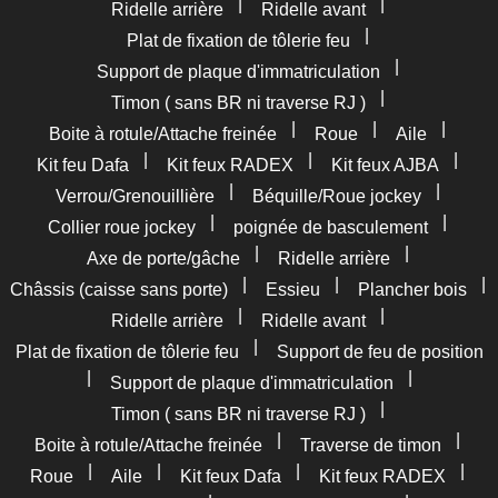
|
|
Ridelle arrière
Ridelle avant
|
Plat de fixation de tôlerie feu
|
Support de plaque d'immatriculation
|
Timon ( sans BR ni traverse RJ )
|
|
|
Boite à rotule/Attache freinée
Roue
Aile
|
|
|
Kit feu Dafa
Kit feux RADEX
Kit feux AJBA
|
|
Verrou/Grenouillière
Béquille/Roue jockey
|
|
Collier roue jockey
poignée de basculement
|
|
Axe de porte/gâche
Ridelle arrière
|
|
|
Châssis (caisse sans porte)
Essieu
Plancher bois
|
|
Ridelle arrière
Ridelle avant
|
Plat de fixation de tôlerie feu
Support de feu de position
|
|
Support de plaque d'immatriculation
|
Timon ( sans BR ni traverse RJ )
|
|
Boite à rotule/Attache freinée
Traverse de timon
|
|
|
|
Roue
Aile
Kit feux Dafa
Kit feux RADEX