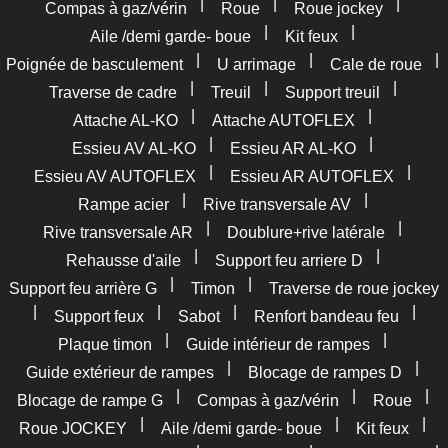
|
|
|
Compas à gaz/vérin
Roue
Roue jockey
|
|
Aile /demi garde- boue
Kit feux
|
|
|
Poignée de basculement
U arrimage
Cale de roue
|
|
|
Traverse de cadre
Treuil
Support treuil
|
|
Attache AL-KO
Attache AUTOFLEX
|
|
Essieu AV AL-KO
Essieu AR AL-KO
|
|
Essieu AV AUTOFLEX
Essieu AR AUTOFLEX
|
|
Rampe acier
Rive transversale AV
|
|
Rive transversale AR
Doublure+rive latérale
|
|
Rehausse d'aile
Support feu arriere D
|
|
Support feu arrière G
Timon
Traverse de roue jockey
|
|
|
|
Support feux
Sabot
Renfort bandeau feu
|
|
Plaque timon
Guide intérieur de rampes
|
|
Guide extérieur de rampes
Blocage de rampes D
|
|
|
Blocage de rampe G
Compas à gaz/vérin
Roue
|
|
|
Roue JOCKEY
Aile /demi garde- boue
Kit feux