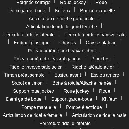
|
|
|
Poignée serrage
Roue jockey
Roue
|
|
|
Demi garde- boue
Kit feux
Pompe manuelle
|
Articulation de ridelle gond male
|
Articulation de ridelle gond femelle
|
Fermeture ridelle latérale
Fermeture ridelle transversale
|
|
|
|
Embout plastique
Châssis
Caisse plateau
|
Poteau arrière gauche/avant droit
|
|
Poteau arrière droit/avant gauche
Plancher
|
|
Ridelle transversale acier
Ridelle latérale acier
|
|
|
Timon préassemblé
Essieu avant
Essieu arrière
|
|
Sabot de timon
Boite à rotule/Attache freinée
|
|
|
Support roue jockey
Roue jockey
Roue
|
|
|
Demi garde boue
Support garde-boue
Kit feux
|
|
Pompe manuelle
Pompe électrique
|
Articulation de ridelle femelle
Articulation de ridelle male
|
|
Fermeture ridelle latérale