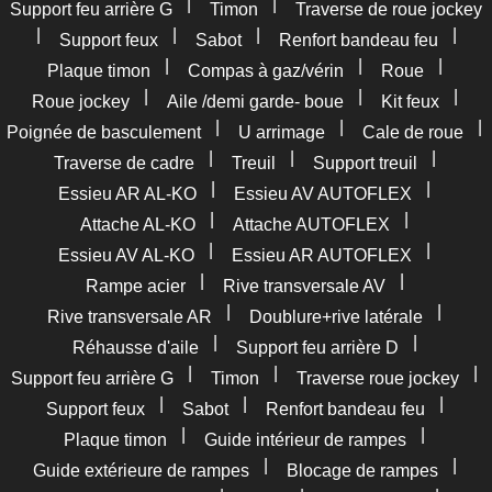
|
|
Support feu arrière G
Timon
Traverse de roue jockey
|
|
|
|
Support feux
Sabot
Renfort bandeau feu
|
|
|
Plaque timon
Compas à gaz/vérin
Roue
|
|
|
Roue jockey
Aile /demi garde- boue
Kit feux
|
|
|
Poignée de basculement
U arrimage
Cale de roue
|
|
|
Traverse de cadre
Treuil
Support treuil
|
|
Essieu AR AL-KO
Essieu AV AUTOFLEX
|
|
Attache AL-KO
Attache AUTOFLEX
|
|
Essieu AV AL-KO
Essieu AR AUTOFLEX
|
|
Rampe acier
Rive transversale AV
|
|
Rive transversale AR
Doublure+rive latérale
|
|
Réhausse d'aile
Support feu arrière D
|
|
|
Support feu arrière G
Timon
Traverse roue jockey
|
|
|
Support feux
Sabot
Renfort bandeau feu
|
|
Plaque timon
Guide intérieur de rampes
|
|
Guide extérieure de rampes
Blocage de rampes