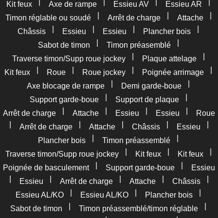
|
|
|
|
Kit feux
Axe de rampe
Essieu AV
Essieu AR
|
|
|
Timon réglable ou soudé
Arrêt de charge
Attache
|
|
|
|
Châssis
Essieu
Essieu
Plancher bois
|
|
Sabot de timon
Timon préasemblé
|
|
Traverse timon/Supp roue jockey
Plaque attelage
|
|
|
|
Kit feux
Roue
Roue jockey
Poignée arrimage
|
|
Axe blocage de rampe
Demi garde-boue
|
|
Support garde-boue
Support de plaque
|
|
|
|
Arrêt de charge
Attache
Essieu
Essieu
Roue
|
|
|
|
|
Arrêt de charge
Attache
Châssis
Essieu
|
|
Plancher bois
Timon préassemblé
|
|
|
Traverse timon/Supp roue jockey
Kit feux
Kit feux
|
|
Poignée de basculement
Support garde-boue
Essieu
|
|
|
|
|
Essieu
Arrêt de charge
Attache
Châssis
|
|
|
Essieu AL/KO
Essieu AL/KO
Plancher bois
|
|
Sabot de timon
Timon préassemblé/timon réglable