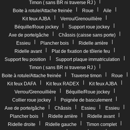
|
Timon ( sans BR ni traverse RJ )
|
|
|
Boite à rotule/Attache freinée
Roue
Aile
|
|
Kit feux AJBA
Verrou/Grenouillière
|
|
Béquille/Roue jockey
Support roue jockey
|
|
Axe de porte/gâche
Châssis (caisse sans porte)
|
|
|
Essieu
Plancher bois
Ridelle arrière
|
|
Ridelle avant
Plat de fixation de tôlerie feu
|
|
Support feu position
Support plaque immatriculation
|
Timon ( sans BR ni traverse RJ )
|
|
|
Boite à rotule/Attache freinée
Traverse timon
Roue
|
|
|
Kit feux DAFA
Kit feux RADEX
Kit feux AJBA
|
|
Verrou/Grenouillière
Béquille/Roue jockey
|
|
Collier roue jockey
Poignée de basculement
|
|
|
|
Axe de porte/gâche
Châssis
Essieu
Essieu
|
|
|
Plancher bois
Ridelle arrière
Ridelle avant
|
|
|
Ridelle droite
Ridelle gauche
Timon complet