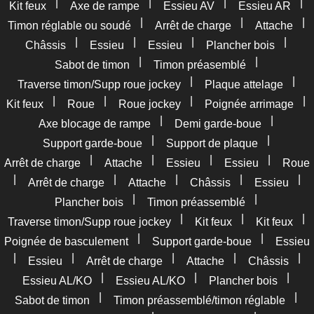
|
|
|
|
Kit feux
Axe de rampe
Essieu AV
Essieu AR
|
|
|
Timon réglable ou soudé
Arrêt de charge
Attache
|
|
|
|
Châssis
Essieu
Essieu
Plancher bois
|
|
Sabot de timon
Timon préasemblé
|
|
Traverse timon/Supp roue jockey
Plaque attelage
|
|
|
|
Kit feux
Roue
Roue jockey
Poignée arrimage
|
|
Axe blocage de rampe
Demi garde-boue
|
|
Support garde-boue
Support de plaque
|
|
|
|
Arrêt de charge
Attache
Essieu
Essieu
Roue
|
|
|
|
|
Arrêt de charge
Attache
Châssis
Essieu
|
|
Plancher bois
Timon préassemblé
|
|
|
Traverse timon/Supp roue jockey
Kit feux
Kit feux
|
|
Poignée de basculement
Support garde-boue
Essieu
|
|
|
|
|
Essieu
Arrêt de charge
Attache
Châssis
|
|
|
Essieu AL/KO
Essieu AL/KO
Plancher bois
|
|
Sabot de timon
Timon préassemblé/timon réglable