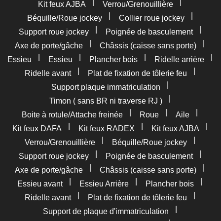
|
|
Kit feux AJBA
Verrou/Grenouillière
|
|
Béquille/Roue jockey
Collier roue jockey
|
|
Support roue jockey
Poignée de basculement
|
|
Axe de porte/gâche
Châssis (caisse sans porte)
|
|
|
|
Essieu
Essieu
Plancher bois
Ridelle arrière
|
|
Ridelle avant
Plat de fixation de tôlerie feu
|
Support plaque immatriculation
|
Timon ( sans BR ni traverse RJ )
|
|
|
Boite à rotule/Attache freinée
Roue
Aile
|
|
|
Kit feux DAFA
Kit feux RADEX
Kit feux AJBA
|
|
Verrou/Grenouillière
Béquille/Roue jockey
|
|
Support roue jockey
Poignée de basculement
|
|
Axe de porte/gâche
Châssis (caisse sans porte)
|
|
|
Essieu avant
Essieu Arrière
Plancher bois
|
|
Ridelle avant
Plat de fixation de tôlerie feu
|
Support de plaque d'immatriculation