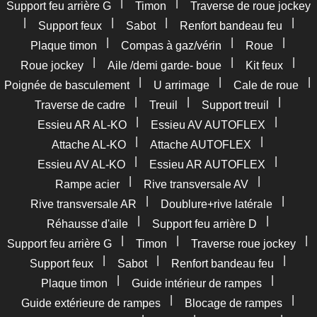
|
|
Support feu arrière G
Timon
Traverse de roue jockey
|
|
|
|
Support feux
Sabot
Renfort bandeau feu
|
|
|
Plaque timon
Compas à gaz/vérin
Roue
|
|
|
Roue jockey
Aile /demi garde- boue
Kit feux
|
|
|
Poignée de basculement
U arrimage
Cale de roue
|
|
|
Traverse de cadre
Treuil
Support treuil
|
|
Essieu AR AL-KO
Essieu AV AUTOFLEX
|
|
Attache AL-KO
Attache AUTOFLEX
|
|
Essieu AV AL-KO
Essieu AR AUTOFLEX
|
|
Rampe acier
Rive transversale AV
|
|
Rive transversale AR
Doublure+rive latérale
|
|
Réhausse d'aile
Support feu arrière D
|
|
|
Support feu arrière G
Timon
Traverse roue jockey
|
|
|
Support feux
Sabot
Renfort bandeau feu
|
|
Plaque timon
Guide intérieur de rampes
|
|
Guide extérieure de rampes
Blocage de rampes