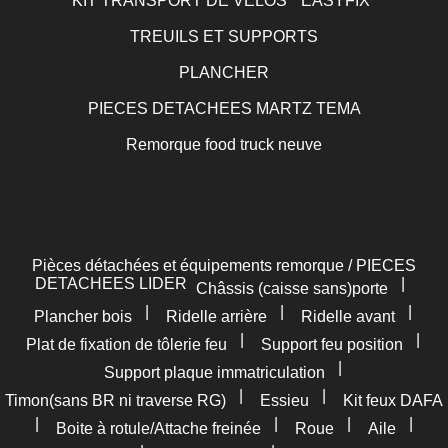
KIT TRANSPORT DE VELOS " EASYFIX"
TREUILS ET SUPPORTS
PLANCHER
PIECES DETACHEES MARTZ TEMA
Remorque food truck neuve
Pièces détachées et équipements remorque / PIECES
DETACHEES LIDER
|
Châssis (caisse sans)porte
|
|
|
Plancher bois
Ridelle arrière
Ridelle avant
|
|
Plat de fixation de tôlerie feu
Support feu position
|
Support plaque immatriculation
|
|
Timon(sans BR ni traverse RG)
Essieu
Kit feux DAFA
|
|
|
|
Boite à rotule/Attache freinée
Roue
Aile