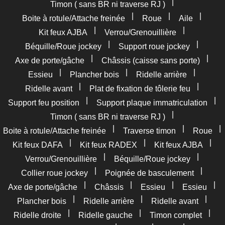
|
Timon ( sans BR ni traverse RJ )
|
|
|
Boite à rotule/Attache freinée
Roue
Aile
|
|
Kit feux AJBA
Verrou/Grenouillière
|
|
Béquille/Roue jockey
Support roue jockey
|
|
Axe de porte/gâche
Châssis (caisse sans porte)
|
|
|
Essieu
Plancher bois
Ridelle arrière
|
|
Ridelle avant
Plat de fixation de tôlerie feu
|
|
Support feu position
Support plaque immatriculation
|
Timon ( sans BR ni traverse RJ )
|
|
|
Boite à rotule/Attache freinée
Traverse timon
Roue
|
|
|
Kit feux DAFA
Kit feux RADEX
Kit feux AJBA
|
|
Verrou/Grenouillière
Béquille/Roue jockey
|
|
Collier roue jockey
Poignée de basculement
|
|
|
|
Axe de porte/gâche
Châssis
Essieu
Essieu
|
|
|
Plancher bois
Ridelle arrière
Ridelle avant
|
|
|
Ridelle droite
Ridelle gauche
Timon complet