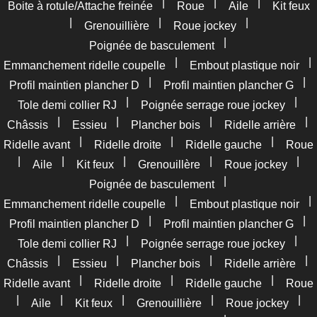
|
|
|
Boite à rotule/Attache freinée
Roue
Aile
Kit feux
|
|
|
Grenouillière
Roue jockey
|
Poignée de basculement
|
|
Emmanchement ridelle coupelle
Embout plastique noir
|
|
Profil maintien plancher D
Profil maintien plancher G
|
|
Tole demi collier RJ
Poignée serrage roue jockey
|
|
|
|
Châssis
Essieu
Plancher bois
Ridelle arrière
|
|
|
Ridelle avant
Ridelle droite
Ridelle gauche
Roue
|
|
|
|
|
Aile
Kit feux
Grenouillère
Roue jockey
|
Poignée de basculement
|
|
Emmanchement ridelle coupelle
Embout plastique noir
|
|
Profil maintien plancher D
Profil maintien plancher G
|
|
Tole demi collier RJ
Poignée serrage roue jockey
|
|
|
|
Châssis
Essieu
Plancher bois
Ridelle arrière
|
|
|
Ridelle avant
Ridelle droite
Ridelle gauche
Roue
|
|
|
|
|
Aile
Kit feux
Grenouillière
Roue jockey