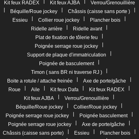
|
|
Kit feux RADEX
Kit feux AJBA
Verrou/Grenouillière
|
|
|
Béquille/Roue jockey
Châssis (caisse sans porte )
|
|
|
Essieu
Collier roue jockey
Plancher bois
|
|
Ridelle arrière
Ridelle avant
|
Plat de fixation de tôlerie feu
|
Poignée serrage roue jockey
|
Support de plaque d'immatriculation
|
Poignée de basculement
|
Timon ( sans BR ni traverse RJ )
|
|
Boite a rotule / attache freinée
Axe de porte/gâche
|
|
|
|
Roue
Aile
Kit feux Dafa
Kit feux RADEX
|
|
Kit feux AJBA
Verrou/Grenouillière
|
|
Béquille/Roue jockey
Collier/Roue jockey
|
|
Poignée serrage roue jockey
Poignée basculement
|
|
Poignée serrage roue jockey
Axe de porte/gâche
|
|
|
Châssis (caisse sans porte)
Essieu
Plancher bois