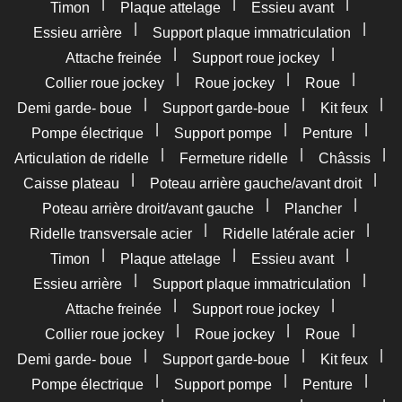
|
|
|
Timon
Plaque attelage
Essieu avant
|
|
Essieu arrière
Support plaque immatriculation
|
|
Attache freinée
Support roue jockey
|
|
|
Collier roue jockey
Roue jockey
Roue
|
|
|
Demi garde- boue
Support garde-boue
Kit feux
|
|
|
Pompe électrique
Support pompe
Penture
|
|
|
Articulation de ridelle
Fermeture ridelle
Châssis
|
|
Caisse plateau
Poteau arrière gauche/avant droit
|
|
Poteau arrière droit/avant gauche
Plancher
|
|
Ridelle transversale acier
Ridelle latérale acier
|
|
|
Timon
Plaque attelage
Essieu avant
|
|
Essieu arrière
Support plaque immatriculation
|
|
Attache freinée
Support roue jockey
|
|
|
Collier roue jockey
Roue jockey
Roue
|
|
|
Demi garde- boue
Support garde-boue
Kit feux
|
|
|
Pompe électrique
Support pompe
Penture