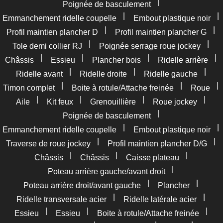
|
Poignée de basculement
|
|
Emmanchement ridelle coupelle
Embout plastique noir
|
|
Profil maintien plancher D
Profil maintien plancher G
|
|
Tole demi collier RJ
Poignée serrage roue jockey
|
|
|
|
Châssis
Essieu
Plancher bois
Ridelle arrière
|
|
|
Ridelle avant
Ridelle droite
Ridelle gauche
|
|
|
Timon complet
Boite à rotule/Attache freinée
Roue
|
|
|
|
Aile
Kit feux
Grenouillière
Roue jockey
|
Poignée de basculement
|
|
Emmanchement ridelle coupelle
Embout plastique noir
|
|
Traverse de roue jockey
Profil maintien plancher D/G
|
|
|
Châssis
Châssis
Caisse plateau
|
Poteau arrière gauche/avant droit
|
|
Poteau arrière droit/avant gauche
Plancher
|
|
Ridelle transversale acier
Ridelle latérale acier
|
|
|
Essieu
Essieu
Boite à rotule/Attache freinée