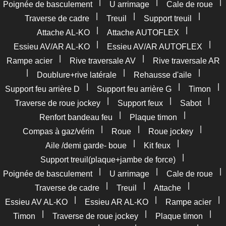
|
|
|
Poignée de basculement
U arrimage
Cale de roue
|
|
|
Traverse de cadre
Treuil
Support treuil
|
|
Attache AL-KO
Attache AUTOFLEX
|
|
Essieu AV/AR AL-KO
Essieu AV/AR AUTOFLEX
|
|
Rampe acier
Rive traversale AV
Rive traversale AR
|
|
|
Doublure+rive latérale
Rehausse d'aile
|
|
|
Support feu arrière D
Support feu arrière G
Timon
|
|
|
Traverse de roue jockey
Support feux
Sabot
|
|
Renfort bandeau feu
Plaque timon
|
|
|
Compas à gaz/vérin
Roue
Roue jockey
|
|
Aile /demi garde- boue
Kit feux
|
Support treuil(plaque+jambe de force)
|
|
|
Poignée de basculement
U arrimage
Cale de roue
|
|
|
Traverse de cadre
Treuil
Attache
|
|
|
Essieu AV AL-KO
Essieu AR AL-KO
Rampe acier
|
|
|
Timon
Traverse de roue jockey
Plaque timon