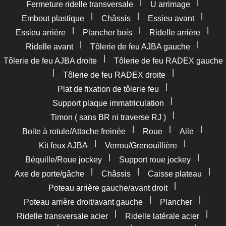
|
|
Fermeture ridelle transversale
U arrimage
|
|
|
Embout plastique
Châssis
Essieu avant
|
|
|
Essieu arrière
Plancher bois
Ridelle arrière
|
|
Ridelle avant
Tôlerie de feu AJBA gauche
|
Tôlerie de feu AJBA droite
Tôlerie de feu RADEX gauche
|
|
Tôlerie de feu RADEX droite
|
Plat de fixation de tôlerie feu
|
Support plaque immatriculation
|
Timon ( sans BR ni traverse RJ )
|
|
|
Boite à rotule/Attache freinée
Roue
Aile
|
|
Kit feux AJBA
Verrou/Grenouillière
|
|
Béquille/Roue jockey
Support roue jockey
|
|
|
Axe de porte/gâche
Châssis
Caisse plateau
|
Poteau arrière gauche/avant droit
|
|
Poteau arrière droit/avant gauche
Plancher
|
|
Ridelle transversale acier
Ridelle latérale acier