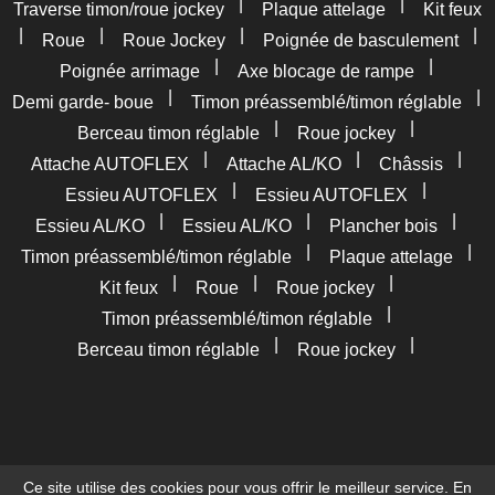
|
|
Traverse timon/roue jockey
Plaque attelage
Kit feux
|
|
|
|
Roue
Roue Jockey
Poignée de basculement
|
|
Poignée arrimage
Axe blocage de rampe
|
|
Demi garde- boue
Timon préassemblé/timon réglable
|
|
Berceau timon réglable
Roue jockey
|
|
|
Attache AUTOFLEX
Attache AL/KO
Châssis
|
|
Essieu AUTOFLEX
Essieu AUTOFLEX
|
|
|
Essieu AL/KO
Essieu AL/KO
Plancher bois
|
|
Timon préassemblé/timon réglable
Plaque attelage
|
|
|
Kit feux
Roue
Roue jockey
|
Timon préassemblé/timon réglable
|
|
Berceau timon réglable
Roue jockey
Ce site utilise des cookies pour vous offrir le meilleur service. En