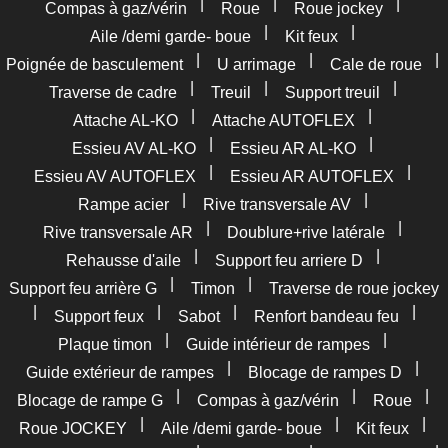
|
|
|
Compas à gaz/vérin
Roue
Roue jockey
|
|
Aile /demi garde- boue
Kit feux
|
|
|
Poignée de basculement
U arrimage
Cale de roue
|
|
|
Traverse de cadre
Treuil
Support treuil
|
|
Attache AL-KO
Attache AUTOFLEX
|
|
Essieu AV AL-KO
Essieu AR AL-KO
|
|
Essieu AV AUTOFLEX
Essieu AR AUTOFLEX
|
|
Rampe acier
Rive transversale AV
|
|
Rive transversale AR
Doublure+rive latérale
|
|
Rehausse d'aile
Support feu arriere D
|
|
Support feu arrière G
Timon
Traverse de roue jockey
|
|
|
|
Support feux
Sabot
Renfort bandeau feu
|
|
Plaque timon
Guide intérieur de rampes
|
|
Guide extérieur de rampes
Blocage de rampes D
|
|
|
Blocage de rampe G
Compas à gaz/vérin
Roue
|
|
|
Roue JOCKEY
Aile /demi garde- boue
Kit feux