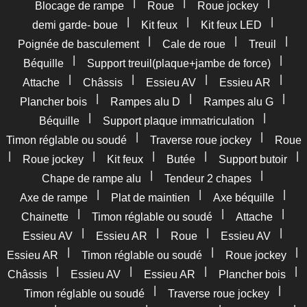
|
|
|
Blocage de rampe
Roue
Roue jockey
|
|
|
demi garde- boue
Kit feux
Kit feux LED
|
|
|
Poignée de basculement
Cale de roue
Treuil
|
|
Béquille
Support treuil(plaque+jambe de force)
|
|
|
|
Attache
Châssis
Essieu AV
Essieu AR
|
|
|
Plancher bois
Rampes alu D
Rampes alu G
|
|
Béquille
Support plaque immatriculation
|
|
Timon réglable ou soudé
Traverse roue jockey
Roue
|
|
|
|
|
Roue jockey
Kit feux
Butée
Support butoir
|
|
Chape de rampe alu
Tendeur 2 chapes
|
|
|
Axe de rampe
Plat de maintien
Axe béquille
|
|
|
Chainette
Timon réglable ou soudé
Attache
|
|
|
|
Essieu AV
Essieu AR
Roue
Essieu AV
|
|
|
Essieu AR
Timon réglable ou soudé
Roue jockey
|
|
|
|
Châssis
Essieu AV
Essieu AR
Plancher bois
|
|
Timon réglable ou soudé
Traverse roue jockey