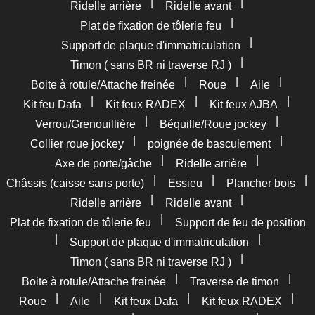
|
|
Ridelle arrière
Ridelle avant
|
Plat de fixation de tôlerie feu
|
Support de plaque d'immatriculation
|
Timon ( sans BR ni traverse RJ )
|
|
|
Boite à rotule/Attache freinée
Roue
Aile
|
|
|
Kit feu Dafa
Kit feux RADEX
Kit feux AJBA
|
|
Verrou/Grenouillière
Béquille/Roue jockey
|
|
Collier roue jockey
poignée de basculement
|
|
Axe de porte/gâche
Ridelle arrière
|
|
|
Châssis (caisse sans porte)
Essieu
Plancher bois
|
|
Ridelle arrière
Ridelle avant
|
Plat de fixation de tôlerie feu
Support de feu de position
|
|
Support de plaque d'immatriculation
|
Timon ( sans BR ni traverse RJ )
|
|
Boite à rotule/Attache freinée
Traverse de timon
|
|
|
|
Roue
Aile
Kit feux Dafa
Kit feux RADEX