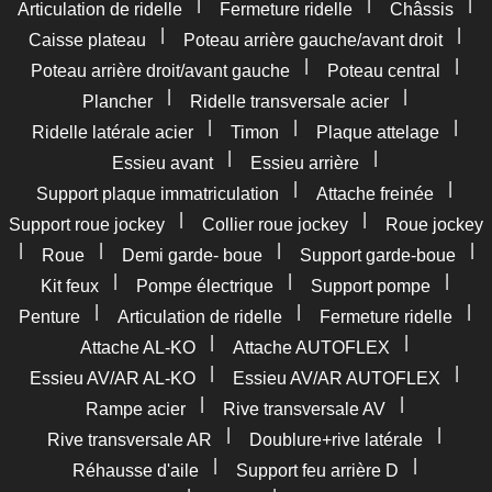
|
|
|
Articulation de ridelle
Fermeture ridelle
Châssis
|
|
Caisse plateau
Poteau arrière gauche/avant droit
|
|
Poteau arrière droit/avant gauche
Poteau central
|
|
Plancher
Ridelle transversale acier
|
|
|
Ridelle latérale acier
Timon
Plaque attelage
|
|
Essieu avant
Essieu arrière
|
|
Support plaque immatriculation
Attache freinée
|
|
Support roue jockey
Collier roue jockey
Roue jockey
|
|
|
|
Roue
Demi garde- boue
Support garde-boue
|
|
|
Kit feux
Pompe électrique
Support pompe
|
|
|
Penture
Articulation de ridelle
Fermeture ridelle
|
|
Attache AL-KO
Attache AUTOFLEX
|
|
Essieu AV/AR AL-KO
Essieu AV/AR AUTOFLEX
|
|
Rampe acier
Rive transversale AV
|
|
Rive transversale AR
Doublure+rive latérale
|
|
Réhausse d'aile
Support feu arrière D