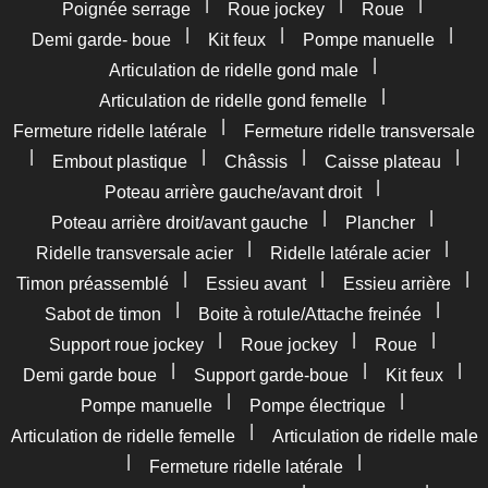
|
|
|
Poignée serrage
Roue jockey
Roue
|
|
|
Demi garde- boue
Kit feux
Pompe manuelle
|
Articulation de ridelle gond male
|
Articulation de ridelle gond femelle
|
Fermeture ridelle latérale
Fermeture ridelle transversale
|
|
|
|
Embout plastique
Châssis
Caisse plateau
|
Poteau arrière gauche/avant droit
|
|
Poteau arrière droit/avant gauche
Plancher
|
|
Ridelle transversale acier
Ridelle latérale acier
|
|
|
Timon préassemblé
Essieu avant
Essieu arrière
|
|
Sabot de timon
Boite à rotule/Attache freinée
|
|
|
Support roue jockey
Roue jockey
Roue
|
|
|
Demi garde boue
Support garde-boue
Kit feux
|
|
Pompe manuelle
Pompe électrique
|
Articulation de ridelle femelle
Articulation de ridelle male
|
|
Fermeture ridelle latérale