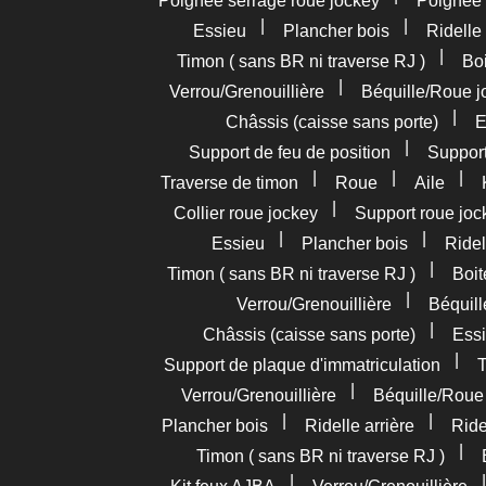
Poignée serrage roue jockey
Poignée
|
|
Essieu
Plancher bois
Ridelle 
|
Timon ( sans BR ni traverse RJ )
Boi
|
Verrou/Grenouillière
Béquille/Roue j
|
Châssis (caisse sans porte)
E
|
Support de feu de position
Support
|
|
|
Traverse de timon
Roue
Aile
|
Collier roue jockey
Support roue joc
|
|
Essieu
Plancher bois
Ridel
|
Timon ( sans BR ni traverse RJ )
Boit
|
Verrou/Grenouillière
Béquil
|
Châssis (caisse sans porte)
Essi
|
Support de plaque d'immatriculation
T
|
Verrou/Grenouillière
Béquille/Roue
|
|
Plancher bois
Ridelle arrière
Ride
|
Timon ( sans BR ni traverse RJ )
|