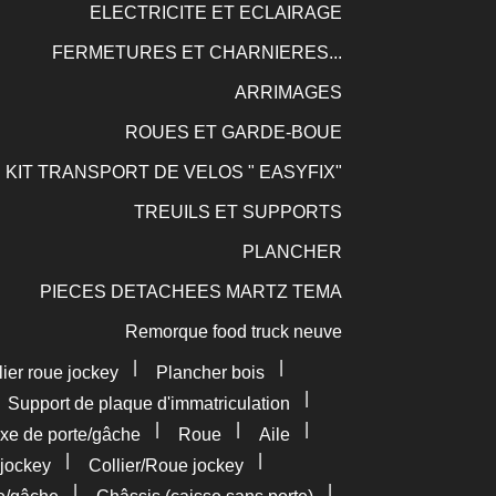
ELECTRICITE ET ECLAIRAGE
FERMETURES ET CHARNIERES...
ARRIMAGES
ROUES ET GARDE-BOUE
KIT TRANSPORT DE VELOS " EASYFIX"
TREUILS ET SUPPORTS
PLANCHER
PIECES DETACHEES MARTZ TEMA
Remorque food truck neuve
|
|
lier roue jockey
Plancher bois
|
|
Support de plaque d'immatriculation
|
|
|
xe de porte/gâche
Roue
Aile
|
|
jockey
Collier/Roue jockey
|
|