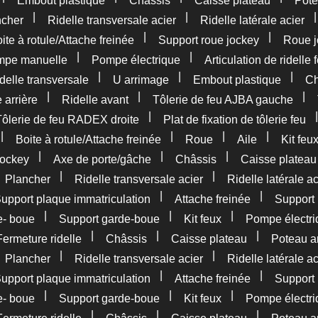
Embout plastique
Châssis
Caisse plateau
Pote
|
|
ncher
Ridelle transversale acier
Ridelle latérale acier
|
|
ite à rotule/Attache freinée
Support roue jockey
Roue j
|
|
pe manuelle
Pompe électrique
Articulation de ridelle 
|
|
|
delle transversale
U arrimage
Embout plastique
Ch
|
|
|
 arrière
Ridelle avant
Tôlerie de feu AJBA gauche
|
Tôlerie de feu RADEX droite
Plat de fixation de tôlerie feu
|
|
|
|
Boite à rotule/Attache freinée
Roue
Aile
Kit feu
|
|
|
jockey
Axe de porte/gâche
Châssis
Caisse plateau
|
|
|
Plancher
Ridelle transversale acier
Ridelle latérale ac
|
|
upport plaque immatriculation
Attache freinée
Support 
|
|
|
e- boue
Support garde-boue
Kit feux
Pompe électri
|
|
|
Fermeture ridelle
Châssis
Caisse plateau
Poteau ar
|
|
|
Plancher
Ridelle transversale acier
Ridelle latérale ac
|
|
upport plaque immatriculation
Attache freinée
Support 
|
|
|
e- boue
Support garde-boue
Kit feux
Pompe électri
|
|
|