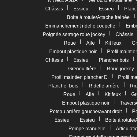
Kit feux AJBA
Verrou/Grenouillière
|
|
|
Châssis
Essieu
Essieu
Planc
Boite à rotule/Attache freinée
|
Emmanchement ridelle coupelle
Embou
|
Poignée serrage roue jockey
Châssis
|
|
|
Roue
Aile
Kit feux
Gr
|
Embout plastique noir
Profil mainti
|
|
Châssis
Essieu
Plancher bois
|
Grenouillière
Roue jockey
|
Profil maintien plancher D
Profil m
|
|
Plancher bois
Ridelle arrière
Rid
|
|
|
Roue
Aile
Kit feux
Gr
|
Embout plastique noir
Travers
|
Poteau arrière gauche/avant droit
Po
|
|
Essieu
Essieu
Boite à rotule/
|
Pompe manuelle
Articulat