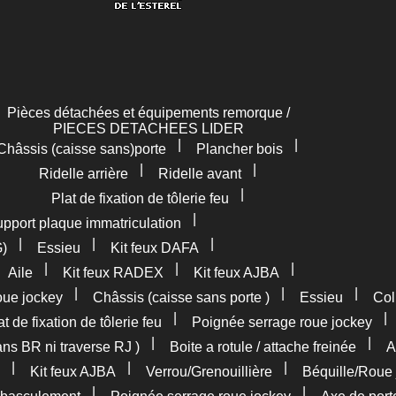
Pièces détachées et équipements remorque /
PIECES DETACHEES LIDER
|
|
Châssis (caisse sans)porte
Plancher bois
|
|
Ridelle arrière
Ridelle avant
|
Plat de fixation de tôlerie feu
|
pport plaque immatriculation
|
|
|
G)
Essieu
Kit feux DAFA
|
|
|
|
Aile
Kit feux RADEX
Kit feux AJBA
|
|
|
oue jockey
Châssis (caisse sans porte )
Essieu
Col
|
at de fixation de tôlerie feu
Poignée serrage roue jockey
|
|
ans BR ni traverse RJ )
Boite a rotule / attache freinée
A
|
|
|
Kit feux AJBA
Verrou/Grenouillière
Béquille/Roue 
|
|