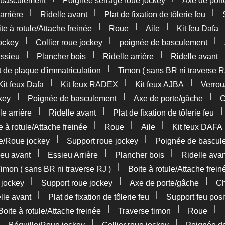
 basculement
Poignée serrage roue jockey
Axe de port
|
|
|
arrière
Ridelle avant
Plat de fixation de tôlerie feu
|
|
|
te à rotule/Attache freinée
Roue
Aile
Kit feu Dafa
|
|
|
ockey
Collier roue jockey
poignée de basculement
|
|
|
ssieu
Plancher bois
Ridelle arrière
Ridelle avant
|
 de plaque d'immatriculation
Timon ( sans BR ni traverse R
|
|
|
Kit feux Dafa
Kit feux RADEX
Kit feux AJBA
Verrou
|
|
|
key
Poignée de basculement
Axe de porte/gâche
C
|
|
le arrière
Ridelle avant
Plat de fixation de tôlerie feu
|
|
|
e à rotule/Attache freinée
Roue
Aile
Kit feux DAFA
|
|
le/Roue jockey
Support roue jockey
Poignée de bascul
|
|
|
eu avant
Essieu Arrière
Plancher bois
Ridelle avan
|
imon ( sans BR ni traverse RJ )
Boite à rotule/Attache frein
|
|
|
 jockey
Support roue jockey
Axe de porte/gâche
Ch
|
|
lle avant
Plat de fixation de tôlerie feu
Support feu posi
|
|
|
Boite à rotule/Attache freinée
Traverse timon
Roue
|
|
|