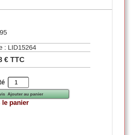
395
e : LID15264
8 € TTC
té
 le panier