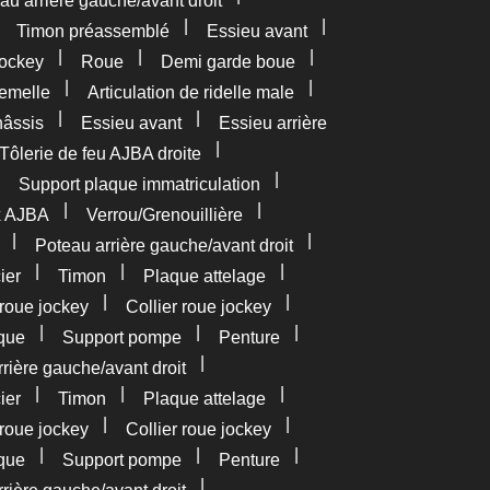
au arrière gauche/avant droit
|
|
|
Timon préassemblé
Essieu avant
|
|
|
ockey
Roue
Demi garde boue
|
|
femelle
Articulation de ridelle male
|
|
âssis
Essieu avant
Essieu arrière
|
Tôlerie de feu AJBA droite
|
|
Support plaque immatriculation
|
|
x AJBA
Verrou/Grenouillière
|
|
Poteau arrière gauche/avant droit
|
|
|
ier
Timon
Plaque attelage
|
|
roue jockey
Collier roue jockey
|
|
|
que
Support pompe
Penture
|
rière gauche/avant droit
|
|
|
ier
Timon
Plaque attelage
|
|
roue jockey
Collier roue jockey
|
|
|
que
Support pompe
Penture
|