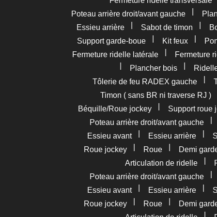
Fermeture ridelle transversale
|
Poteau arrière droit/avant gauche
Pla
|
|
Essieu arrière
Sabot de timon
Bo
|
|
Support garde-boue
Kit feux
Pom
|
Fermeture ridelle latérale
Fermeture ri
|
|
Plancher bois
Ridelle
|
Tôlerie de feu RADEX gauche
Timon ( sans BR ni traverse RJ )
|
Béquille/Roue jockey
Support roue 
Poteau arrière droit/avant gauche
|
|
Essieu avant
Essieu arrière
S
|
|
Roue jockey
Roue
Demi gard
|
Articulation de ridelle
Poteau arrière droit/avant gauche
|
|
Essieu avant
Essieu arrière
S
|
|
Roue jockey
Roue
Demi gard
|