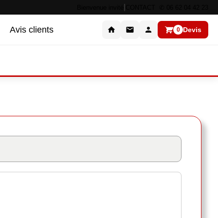
|
Bienvenue invité
CONTACT ✆ 06 62 04 42 23
Avis clients
Devis
0