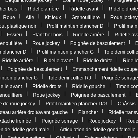
Béquille/Roue jockey
Collier roue jockey
Poignée d
|
|
|
her bois
Ridelle arrière
Ridelle avant
Ridelle droite
|
|
|
|
|
Roue
Aile
Kit feux
Grenouillière
Roue jockey
|
|
t plastique noir
Profil maintien plancher D
Profil main
|
|
|
|
Essieu
Plancher bois
Ridelle arrière
Ridelle av
|
|
|
enouillère
Roue jockey
Poignée de basculement
E
|
|
en plancher D
Profil maintien plancher G
Tole demi colli
|
|
|
|
Ridelle arrière
Ridelle avant
Ridelle droite
Ridell
|
|
Poignée de basculement
Emmanchement ridelle coupe
|
|
aintien plancher G
Tole demi collier RJ
Poignée serrage
|
|
|
elle avant
Ridelle droite
Ridelle gauche
Timon com
|
|
|
enouillière
Roue jockey
Poignée de basculement
|
|
e de roue jockey
Profil maintien plancher D/G
Châssis
|
|
teau arrière droit/avant gauche
Plancher
Ridelle trans
|
|
|
Attache freinée
Poignée serrage
Roue jockey
Rou
|
ion de ridelle gond male
Articulation de ridelle gond femelle
|
|
|
|