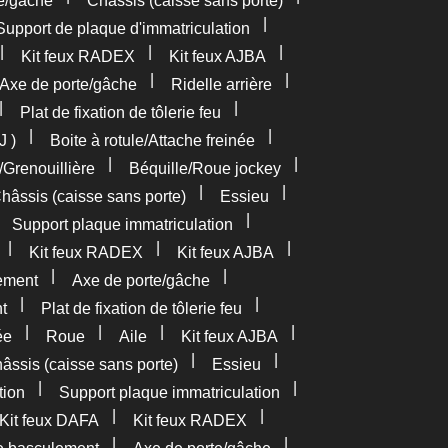
e/gâche
Châssis (caisse sans porte)
|
Support de plaque d'immatriculation
|
|
|
Kit feux RADEX
Kit feux AJBA
|
|
Axe de porte/gâche
Ridelle arrière
|
|
Plat de fixation de tôlerie feu
|
|
J )
Boite à rotule/Attache freinée
|
|
/Grenouillière
Béquille/Roue jockey
|
|
hâssis (caisse sans porte)
Essieu
|
|
Support plaque immatriculation
|
|
|
Kit feux RADEX
Kit feux AJBA
|
|
ement
Axe de porte/gâche
|
|
t
Plat de fixation de tôlerie feu
|
|
|
|
ée
Roue
Aile
Kit feux AJBA
|
|
âssis (caisse sans porte)
Essieu
|
|
tion
Support plaque immatriculation
|
|
Kit feux DAFA
Kit feux RADEX
|
|