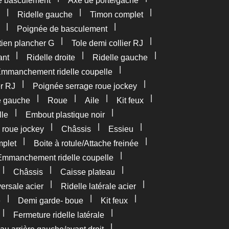
e basculement
Axe de porte/gâche
|
|
|
Ridelle gauche
Timon complet
|
|
Poignée de basculement
|
|
tien plancher G
Tole demi collier RJ
|
|
|
ant
Ridelle droite
Ridelle gauche
|
mmanchement ridelle coupelle
|
|
er RJ
Poignée serrage roue jockey
|
|
|
|
e gauche
Roue
Aile
Kit feux
|
|
lle
Embout plastique noir
|
|
|
 roue jockey
Châssis
Essieu
|
|
plet
Boite à rotule/Attache freinée
|
Emmanchement ridelle coupelle
|
|
|
Châssis
Caisse plateau
|
|
versale acier
Ridelle latérale acier
|
|
|
e
Demi garde- boue
Kit feux
|
|
Fermeture ridelle latérale
|