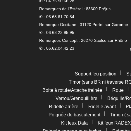
✆ : 04.76.50.66.28
Remorques de l’Estérel : 83600 Fréjus
✆ : 06.68.61.70.54
Remorque Occitane : 31120 Portet sur Garonne
✆ : 06.63.23.95.95
Remorques Concept : 26270 Saulce sur Rhône
✆ : 06.62.04.42.23
|
Support feu position
Su
Timon(sans BR ni traverse R
|
Boite à rotule/Attache freinée
Roue
|
Verrou/Grenouillière
Béquille/R
|
|
Ridelle arrière
Ridelle avant
Pl
|
Poignée de basculement
Timon ( s
|
Kit feux Dafa
Kit feux RADEX
|