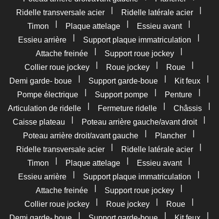
|
|
Ridelle transversale acier
Ridelle latérale acier
|
|
|
Timon
Plaque attelage
Essieu avant
|
|
Essieu arrière
Support plaque immatriculation
|
|
Attache freinée
Support roue jockey
|
|
|
Collier roue jockey
Roue jockey
Roue
|
|
|
Demi garde- boue
Support garde-boue
Kit feux
|
|
|
Pompe électrique
Support pompe
Penture
|
|
|
Articulation de ridelle
Fermeture ridelle
Châssis
|
|
Caisse plateau
Poteau arrière gauche/avant droit
|
|
Poteau arrière droit/avant gauche
Plancher
|
|
Ridelle transversale acier
Ridelle latérale acier
|
|
|
Timon
Plaque attelage
Essieu avant
|
|
Essieu arrière
Support plaque immatriculation
|
|
Attache freinée
Support roue jockey
|
|
|
Collier roue jockey
Roue jockey
Roue
|
|
|
Demi garde- boue
Support garde-boue
Kit feux