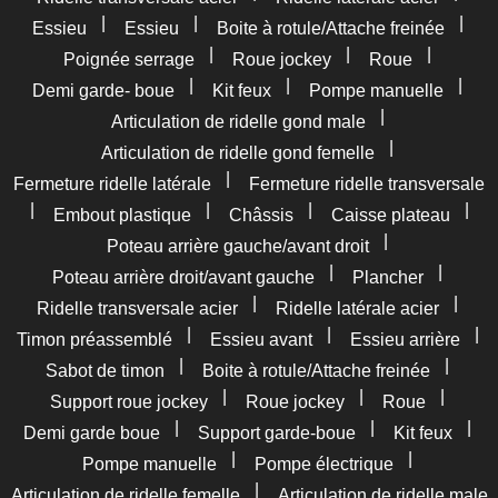
|
|
|
Essieu
Essieu
Boite à rotule/Attache freinée
|
|
|
Poignée serrage
Roue jockey
Roue
|
|
|
Demi garde- boue
Kit feux
Pompe manuelle
|
Articulation de ridelle gond male
|
Articulation de ridelle gond femelle
|
Fermeture ridelle latérale
Fermeture ridelle transversale
|
|
|
|
Embout plastique
Châssis
Caisse plateau
|
Poteau arrière gauche/avant droit
|
|
Poteau arrière droit/avant gauche
Plancher
|
|
Ridelle transversale acier
Ridelle latérale acier
|
|
|
Timon préassemblé
Essieu avant
Essieu arrière
|
|
Sabot de timon
Boite à rotule/Attache freinée
|
|
|
Support roue jockey
Roue jockey
Roue
|
|
|
Demi garde boue
Support garde-boue
Kit feux
|
|
Pompe manuelle
Pompe électrique
|
Articulation de ridelle femelle
Articulation de ridelle male