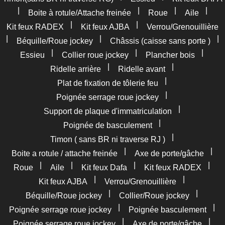
|
|
|
|
Boite à rotule/Attache freinée
Roue
Aile
|
|
Kit feux RADEX
Kit feux AJBA
Verrou/Grenouillière
|
|
|
Béquille/Roue jockey
Châssis (caisse sans porte )
|
|
|
Essieu
Collier roue jockey
Plancher bois
|
|
Ridelle arrière
Ridelle avant
|
Plat de fixation de tôlerie feu
|
Poignée serrage roue jockey
|
Support de plaque d'immatriculation
|
Poignée de basculement
|
Timon ( sans BR ni traverse RJ )
|
|
Boite a rotule / attache freinée
Axe de porte/gâche
|
|
|
|
Roue
Aile
Kit feux Dafa
Kit feux RADEX
|
|
Kit feux AJBA
Verrou/Grenouillière
|
|
Béquille/Roue jockey
Collier/Roue jockey
|
|
Poignée serrage roue jockey
Poignée basculement
|
|
Poignée serrage roue jockey
Axe de porte/gâche