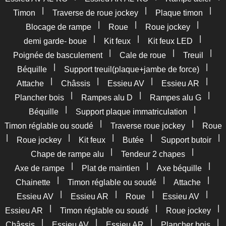
|
|
|
Timon
Traverse de roue jockey
Plaque timon
|
|
|
Blocage de rampe
Roue
Roue jockey
|
|
|
demi garde- boue
Kit feux
Kit feux LED
|
|
|
Poignée de basculement
Cale de roue
Treuil
|
|
Béquille
Support treuil(plaque+jambe de force)
|
|
|
|
Attache
Châssis
Essieu AV
Essieu AR
|
|
|
Plancher bois
Rampes alu D
Rampes alu G
|
|
Béquille
Support plaque immatriculation
|
|
Timon réglable ou soudé
Traverse roue jockey
Roue
|
|
|
|
|
Roue jockey
Kit feux
Butée
Support butoir
|
|
Chape de rampe alu
Tendeur 2 chapes
|
|
|
Axe de rampe
Plat de maintien
Axe béquille
|
|
|
Chainette
Timon réglable ou soudé
Attache
|
|
|
|
Essieu AV
Essieu AR
Roue
Essieu AV
|
|
|
Essieu AR
Timon réglable ou soudé
Roue jockey
|
|
|
|
Châssis
Essieu AV
Essieu AR
Plancher bois