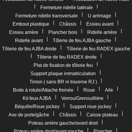
|
|
Fermeture ridelle latérale
|
|
Fermeture ridelle transversale
U arrimage
|
|
|
Embout plastique
Châssis
Essieu avant
|
|
|
Essieu arrière
Plancher bois
Ridelle arrière
|
|
Ridelle avant
Tôlerie de feu AJBA gauche
|
Tôlerie de feu AJBA droite
Tôlerie de feu RADEX gauche
|
|
Tôlerie de feu RADEX droite
|
Plat de fixation de tôlerie feu
|
Support plaque immatriculation
|
Timon ( sans BR ni traverse RJ )
|
|
|
Boite à rotule/Attache freinée
Roue
Aile
|
|
Kit feux AJBA
Verrou/Grenouillière
|
|
Béquille/Roue jockey
Support roue jockey
|
|
|
Axe de porte/gâche
Châssis
Caisse plateau
|
Poteau arrière gauche/avant droit
|
|
Poteau arrière droit/avant gauche
Plancher