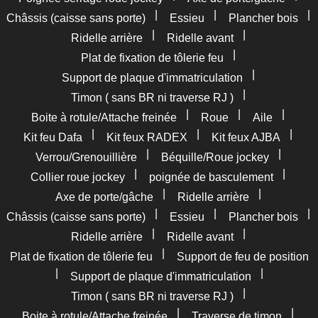
|
|
|
Châssis (caisse sans porte)
Essieu
Plancher bois
|
|
Ridelle arrière
Ridelle avant
|
Plat de fixation de tôlerie feu
|
Support de plaque d'immatriculation
|
Timon ( sans BR ni traverse RJ )
|
|
|
Boite à rotule/Attache freinée
Roue
Aile
|
|
|
Kit feu Dafa
Kit feux RADEX
Kit feux AJBA
|
|
Verrou/Grenouillière
Béquille/Roue jockey
|
|
Collier roue jockey
poignée de basculement
|
|
Axe de porte/gâche
Ridelle arrière
|
|
|
Châssis (caisse sans porte)
Essieu
Plancher bois
|
|
Ridelle arrière
Ridelle avant
|
Plat de fixation de tôlerie feu
Support de feu de position
|
|
Support de plaque d'immatriculation
|
Timon ( sans BR ni traverse RJ )
|
|
Boite à rotule/Attache freinée
Traverse de timon