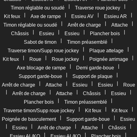
|
|
Timon réglable ou soudé
Traverse roue jockey
|
|
|
|
Kit feux
Axe de rampe
Essieu AV
Essieu AR
|
|
|
Timon réglable ou soudé
Arrêt de charge
Attache
|
|
|
|
Châssis
Essieu
Essieu
Plancher bois
|
|
Sabot de timon
Timon préasemblé
|
|
Traverse timon/Supp roue jockey
Plaque attelage
|
|
|
|
Kit feux
Roue
Roue jockey
Poignée arrimage
|
|
Axe blocage de rampe
Demi garde-boue
|
|
Support garde-boue
Support de plaque
|
|
|
|
Arrêt de charge
Attache
Essieu
Essieu
Roue
|
|
|
|
|
Arrêt de charge
Attache
Châssis
Essieu
|
|
Plancher bois
Timon préassemblé
|
|
|
Traverse timon/Supp roue jockey
Kit feux
Kit feux
|
|
Poignée de basculement
Support garde-boue
Essieu
|
|
|
|
|
Essieu
Arrêt de charge
Attache
Châssis
|
|
|
Essieu AL/KO
Essieu AL/KO
Plancher bois