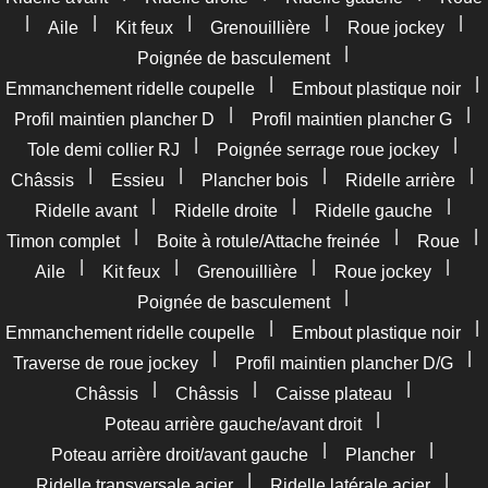
|
|
|
|
|
Aile
Kit feux
Grenouillière
Roue jockey
|
Poignée de basculement
|
|
Emmanchement ridelle coupelle
Embout plastique noir
|
|
Profil maintien plancher D
Profil maintien plancher G
|
|
Tole demi collier RJ
Poignée serrage roue jockey
|
|
|
|
Châssis
Essieu
Plancher bois
Ridelle arrière
|
|
|
Ridelle avant
Ridelle droite
Ridelle gauche
|
|
|
Timon complet
Boite à rotule/Attache freinée
Roue
|
|
|
|
Aile
Kit feux
Grenouillière
Roue jockey
|
Poignée de basculement
|
|
Emmanchement ridelle coupelle
Embout plastique noir
|
|
Traverse de roue jockey
Profil maintien plancher D/G
|
|
|
Châssis
Châssis
Caisse plateau
|
Poteau arrière gauche/avant droit
|
|
Poteau arrière droit/avant gauche
Plancher
|
|
Ridelle transversale acier
Ridelle latérale acier