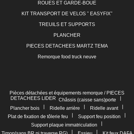
ROUES ET GARDE-BOUE
KIT TRANSPORT DE VELOS " EASYFIX"
TREUILS ET SUPPORTS
PLANCHER
PIECES DETACHEES MARTZ TEMA
Remorque food truck neuve
Pièces détachées et équipements remorque / PIECES
DETACHEES LIDER
|
Châssis (caisse sans)porte
|
|
|
Plancher bois
Ridelle arrière
Ridelle avant
|
|
Plat de fixation de tôlerie feu
Support feu position
|
Support plaque immatriculation
|
|
Timon(sans BR ni traverse RG)
Essieu
Kit feux DAFA