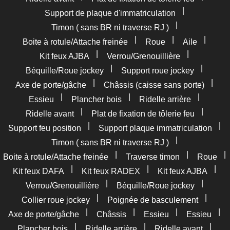
|
Support de plaque d'immatriculation
|
Timon ( sans BR ni traverse RJ )
|
|
|
Boite à rotule/Attache freinée
Roue
Aile
|
|
Kit feux AJBA
Verrou/Grenouillière
|
|
Béquille/Roue jockey
Support roue jockey
|
|
Axe de porte/gâche
Châssis (caisse sans porte)
|
|
|
Essieu
Plancher bois
Ridelle arrière
|
|
Ridelle avant
Plat de fixation de tôlerie feu
|
|
Support feu position
Support plaque immatriculation
|
Timon ( sans BR ni traverse RJ )
|
|
|
Boite à rotule/Attache freinée
Traverse timon
Roue
|
|
|
Kit feux DAFA
Kit feux RADEX
Kit feux AJBA
|
|
Verrou/Grenouillière
Béquille/Roue jockey
|
|
Collier roue jockey
Poignée de basculement
|
|
|
|
Axe de porte/gâche
Châssis
Essieu
Essieu
|
|
|
Plancher bois
Ridelle arrière
Ridelle avant