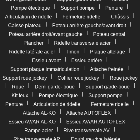
|
|
|
Pompe électrique
Support pompe
Penture
|
|
|
Articulation de ridelle
Fermeture ridelle
Châssis
|
|
Caisse plateau
Poteau arrière gauche/avant droit
|
|
Poteau arrière droit/avant gauche
Poteau central
|
|
Plancher
Ridelle transversale acier
|
|
|
Ridelle latérale acier
Timon
Plaque attelage
|
|
Essieu avant
Essieu arrière
|
|
Support plaque immatriculation
Attache freinée
|
|
Support roue jockey
Collier roue jockey
Roue jockey
|
|
|
|
Roue
Demi garde- boue
Support garde-boue
|
|
|
Kit feux
Pompe électrique
Support pompe
|
|
|
Penture
Articulation de ridelle
Fermeture ridelle
|
|
Attache AL-KO
Attache AUTOFLEX
|
|
Essieu AV/AR AL-KO
Essieu AV/AR AUTOFLEX
|
|
Rampe acier
Rive transversale AV
|
|
Rive transversale AR
Doublure+rive latérale