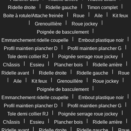
|
|
|
Ridelle droite
Ridelle gauche
Timon complet
|
|
|
Boite à rotule/Attache freinée
Roue
Aile
Kit feux
|
|
|
Grenouillière
Roue jockey
|
Poignée de basculement
|
|
Emmanchement ridelle coupelle
Embout plastique noir
|
|
Profil maintien plancher D
Profil maintien plancher G
|
|
Tole demi collier RJ
Poignée serrage roue jockey
|
|
|
|
Châssis
Essieu
Plancher bois
Ridelle arrière
|
|
|
Ridelle avant
Ridelle droite
Ridelle gauche
Roue
|
|
|
|
|
Aile
Kit feux
Grenouillère
Roue jockey
|
Poignée de basculement
|
|
Emmanchement ridelle coupelle
Embout plastique noir
|
|
Profil maintien plancher D
Profil maintien plancher G
|
|
Tole demi collier RJ
Poignée serrage roue jockey
|
|
|
|
Châssis
Essieu
Plancher bois
Ridelle arrière
|
|
|
Ridelle avant
Ridelle droite
Ridelle gauche
Roue