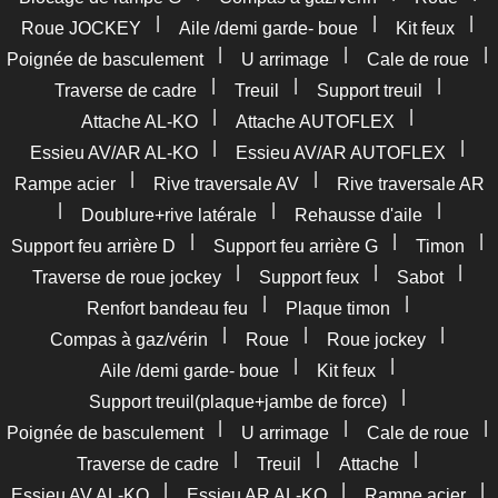
|
|
|
Roue JOCKEY
Aile /demi garde- boue
Kit feux
|
|
|
Poignée de basculement
U arrimage
Cale de roue
|
|
|
Traverse de cadre
Treuil
Support treuil
|
|
Attache AL-KO
Attache AUTOFLEX
|
|
Essieu AV/AR AL-KO
Essieu AV/AR AUTOFLEX
|
|
Rampe acier
Rive traversale AV
Rive traversale AR
|
|
|
Doublure+rive latérale
Rehausse d'aile
|
|
|
Support feu arrière D
Support feu arrière G
Timon
|
|
|
Traverse de roue jockey
Support feux
Sabot
|
|
Renfort bandeau feu
Plaque timon
|
|
|
Compas à gaz/vérin
Roue
Roue jockey
|
|
Aile /demi garde- boue
Kit feux
|
Support treuil(plaque+jambe de force)
|
|
|
Poignée de basculement
U arrimage
Cale de roue
|
|
|
Traverse de cadre
Treuil
Attache
|
|
|
Essieu AV AL-KO
Essieu AR AL-KO
Rampe acier