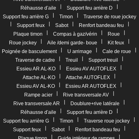
|
|
Réhausse d'aile
Support feu arrière D
|
|
Support feu arrière G
Timon
Traverse de roue jockey
|
|
|
|
Support feux
Sabot
Renfort bandeau feu
|
|
|
Plaque timon
Compas à gaz/vérin
Roue
|
|
|
Roue jockey
Aile /demi garde- boue
Kit feux
|
|
|
Poignée de basculement
U arrimage
Cale de roue
|
|
|
Traverse de cadre
Treuil
Support treuil
|
|
Essieu AR AL-KO
Essieu AV AUTOFLEX
|
|
Attache AL-KO
Attache AUTOFLEX
|
|
Essieu AV AL-KO
Essieu AR AUTOFLEX
|
|
Rampe acier
Rive transversale AV
|
|
Rive transversale AR
Doublure+rive latérale
|
|
Réhausse d'aile
Support feu arrière D
|
|
|
Support feu arrière G
Timon
Traverse roue jockey
|
|
|
Support feux
Sabot
Renfort bandeau feu
|
|
Plaque timon
Guide intérieur de rampes