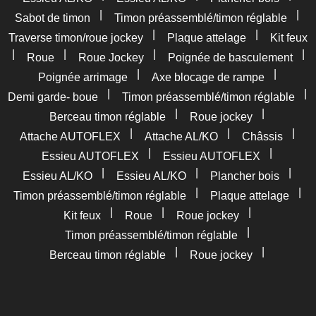
|
|
Sabot de timon
Timon préassemblé/timon réglable
|
|
Traverse timon/roue jockey
Plaque attelage
Kit feux
|
|
|
|
Roue
Roue Jockey
Poignée de basculement
|
|
Poignée arrimage
Axe blocage de rampe
|
|
Demi garde- boue
Timon préassemblé/timon réglable
|
|
Berceau timon réglable
Roue jockey
|
|
|
Attache AUTOFLEX
Attache AL/KO
Châssis
|
|
Essieu AUTOFLEX
Essieu AUTOFLEX
|
|
|
Essieu AL/KO
Essieu AL/KO
Plancher bois
|
|
Timon préassemblé/timon réglable
Plaque attelage
|
|
|
Kit feux
Roue
Roue jockey
|
Timon préassemblé/timon réglable
|
|
Berceau timon réglable
Roue jockey