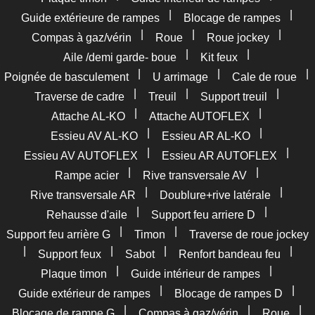
|
|
Guide extérieure de rampes
Blocage de rampes
|
|
|
Compas à gaz/vérin
Roue
Roue jockey
|
|
Aile /demi garde- boue
Kit feux
|
|
|
Poignée de basculement
U arrimage
Cale de roue
|
|
|
Traverse de cadre
Treuil
Support treuil
|
|
Attache AL-KO
Attache AUTOFLEX
|
|
Essieu AV AL-KO
Essieu AR AL-KO
|
|
Essieu AV AUTOFLEX
Essieu AR AUTOFLEX
|
|
Rampe acier
Rive transversale AV
|
|
Rive transversale AR
Doublure+rive latérale
|
|
Rehausse d'aile
Support feu arriere D
|
|
Support feu arrière G
Timon
Traverse de roue jockey
|
|
|
|
Support feux
Sabot
Renfort bandeau feu
|
|
Plaque timon
Guide intérieur de rampes
|
|
Guide extérieur de rampes
Blocage de rampes D
|
|
|
Blocage de rampe G
Compas à gaz/vérin
Roue