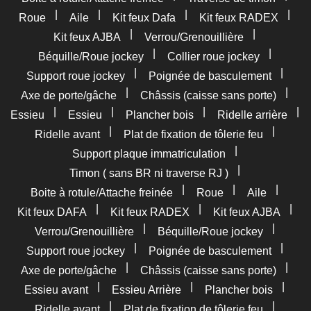
|
|
|
|
Roue
Aile
Kit feux Dafa
Kit feux RADEX
|
|
Kit feux AJBA
Verrou/Grenouillière
|
|
Béquille/Roue jockey
Collier roue jockey
|
|
Support roue jockey
Poignée de basculement
|
|
Axe de porte/gâche
Châssis (caisse sans porte)
|
|
|
|
Essieu
Essieu
Plancher bois
Ridelle arrière
|
|
Ridelle avant
Plat de fixation de tôlerie feu
|
Support plaque immatriculation
|
Timon ( sans BR ni traverse RJ )
|
|
|
Boite à rotule/Attache freinée
Roue
Aile
|
|
|
Kit feux DAFA
Kit feux RADEX
Kit feux AJBA
|
|
Verrou/Grenouillière
Béquille/Roue jockey
|
|
Support roue jockey
Poignée de basculement
|
|
Axe de porte/gâche
Châssis (caisse sans porte)
|
|
|
Essieu avant
Essieu Arrière
Plancher bois
|
|
Ridelle avant
Plat de fixation de tôlerie feu