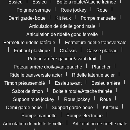
|
|
|
Essieu
Essieu
Boite à rotule/Attache freinée
|
|
|
Poignée serrage
Roue jockey
Roue
|
|
|
Demi garde- boue
Kit feux
Pompe manuelle
|
Articulation de ridelle gond male
|
Articulation de ridelle gond femelle
|
Fermeture ridelle latérale
Fermeture ridelle transversale
|
|
|
|
Embout plastique
Châssis
Caisse plateau
|
Poteau arrière gauche/avant droit
|
|
Poteau arrière droit/avant gauche
Plancher
|
|
Ridelle transversale acier
Ridelle latérale acier
|
|
|
Timon préassemblé
Essieu avant
Essieu arrière
|
|
Sabot de timon
Boite à rotule/Attache freinée
|
|
|
Support roue jockey
Roue jockey
Roue
|
|
|
Demi garde boue
Support garde-boue
Kit feux
|
|
Pompe manuelle
Pompe électrique
|
Articulation de ridelle femelle
Articulation de ridelle male