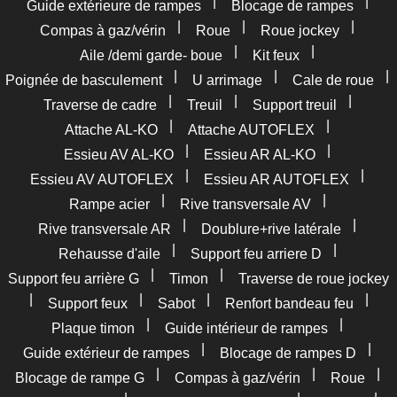
|
|
Guide extérieure de rampes
Blocage de rampes
|
|
|
Compas à gaz/vérin
Roue
Roue jockey
|
|
Aile /demi garde- boue
Kit feux
|
|
|
Poignée de basculement
U arrimage
Cale de roue
|
|
|
Traverse de cadre
Treuil
Support treuil
|
|
Attache AL-KO
Attache AUTOFLEX
|
|
Essieu AV AL-KO
Essieu AR AL-KO
|
|
Essieu AV AUTOFLEX
Essieu AR AUTOFLEX
|
|
Rampe acier
Rive transversale AV
|
|
Rive transversale AR
Doublure+rive latérale
|
|
Rehausse d'aile
Support feu arriere D
|
|
Support feu arrière G
Timon
Traverse de roue jockey
|
|
|
|
Support feux
Sabot
Renfort bandeau feu
|
|
Plaque timon
Guide intérieur de rampes
|
|
Guide extérieur de rampes
Blocage de rampes D
|
|
|
Blocage de rampe G
Compas à gaz/vérin
Roue