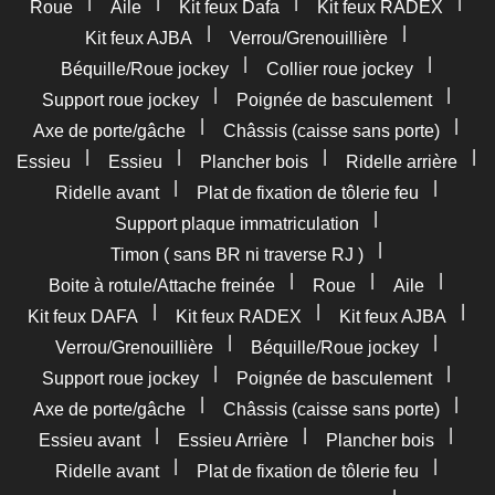
|
|
|
|
Roue
Aile
Kit feux Dafa
Kit feux RADEX
|
|
Kit feux AJBA
Verrou/Grenouillière
|
|
Béquille/Roue jockey
Collier roue jockey
|
|
Support roue jockey
Poignée de basculement
|
|
Axe de porte/gâche
Châssis (caisse sans porte)
|
|
|
|
Essieu
Essieu
Plancher bois
Ridelle arrière
|
|
Ridelle avant
Plat de fixation de tôlerie feu
|
Support plaque immatriculation
|
Timon ( sans BR ni traverse RJ )
|
|
|
Boite à rotule/Attache freinée
Roue
Aile
|
|
|
Kit feux DAFA
Kit feux RADEX
Kit feux AJBA
|
|
Verrou/Grenouillière
Béquille/Roue jockey
|
|
Support roue jockey
Poignée de basculement
|
|
Axe de porte/gâche
Châssis (caisse sans porte)
|
|
|
Essieu avant
Essieu Arrière
Plancher bois
|
|
Ridelle avant
Plat de fixation de tôlerie feu