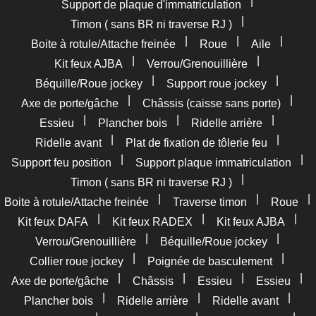
|
Support de plaque d'immatriculation
|
Timon ( sans BR ni traverse RJ )
|
|
|
Boite à rotule/Attache freinée
Roue
Aile
|
|
Kit feux AJBA
Verrou/Grenouillière
|
|
Béquille/Roue jockey
Support roue jockey
|
|
Axe de porte/gâche
Châssis (caisse sans porte)
|
|
|
Essieu
Plancher bois
Ridelle arrière
|
|
Ridelle avant
Plat de fixation de tôlerie feu
|
|
Support feu position
Support plaque immatriculation
|
Timon ( sans BR ni traverse RJ )
|
|
|
Boite à rotule/Attache freinée
Traverse timon
Roue
|
|
|
Kit feux DAFA
Kit feux RADEX
Kit feux AJBA
|
|
Verrou/Grenouillière
Béquille/Roue jockey
|
|
Collier roue jockey
Poignée de basculement
|
|
|
|
Axe de porte/gâche
Châssis
Essieu
Essieu
|
|
|
Plancher bois
Ridelle arrière
Ridelle avant