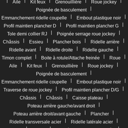
|
|
|
|
|
Aile
Kit feux
Grenouillière
Roue jockey
|
Poignée de basculement
|
|
Emmanchement ridelle coupelle
Embout plastique noir
|
|
Profil maintien plancher D
Profil maintien plancher G
|
|
Tole demi collier RJ
Poignée serrage roue jockey
|
|
|
|
Châssis
Essieu
Plancher bois
Ridelle arrière
|
|
|
Ridelle avant
Ridelle droite
Ridelle gauche
|
|
|
Timon complet
Boite à rotule/Attache freinée
Roue
|
|
|
|
Aile
Kit feux
Grenouillière
Roue jockey
|
Poignée de basculement
|
|
Emmanchement ridelle coupelle
Embout plastique noir
|
|
Traverse de roue jockey
Profil maintien plancher D/G
|
|
|
Châssis
Châssis
Caisse plateau
|
Poteau arrière gauche/avant droit
|
|
Poteau arrière droit/avant gauche
Plancher
|
|
Ridelle transversale acier
Ridelle latérale acier