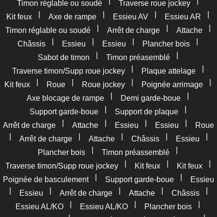
|
|
Timon réglable ou soudé
Traverse roue jockey
|
|
|
|
Kit feux
Axe de rampe
Essieu AV
Essieu AR
|
|
|
Timon réglable ou soudé
Arrêt de charge
Attache
|
|
|
|
Châssis
Essieu
Essieu
Plancher bois
|
|
Sabot de timon
Timon préasemblé
|
|
Traverse timon/Supp roue jockey
Plaque attelage
|
|
|
|
Kit feux
Roue
Roue jockey
Poignée arrimage
|
|
Axe blocage de rampe
Demi garde-boue
|
|
Support garde-boue
Support de plaque
|
|
|
|
Arrêt de charge
Attache
Essieu
Essieu
Roue
|
|
|
|
|
Arrêt de charge
Attache
Châssis
Essieu
|
|
Plancher bois
Timon préassemblé
|
|
|
Traverse timon/Supp roue jockey
Kit feux
Kit feux
|
|
Poignée de basculement
Support garde-boue
Essieu
|
|
|
|
|
Essieu
Arrêt de charge
Attache
Châssis
|
|
|
Essieu AL/KO
Essieu AL/KO
Plancher bois