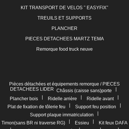
KIT TRANSPORT DE VELOS " EASYFIX"
TREUILS ET SUPPORTS
PLANCHER
PIECES DETACHEES MARTZ TEMA
Remorque food truck neuve
Pièces détachées et équipements remorque / PIECES
DETACHEES LIDER
|
Châssis (caisse sans)porte
|
|
|
Plancher bois
Ridelle arrière
Ridelle avant
|
|
Plat de fixation de tôlerie feu
Support feu position
|
Support plaque immatriculation
|
|
Timon(sans BR ni traverse RG)
Essieu
Kit feux DAFA