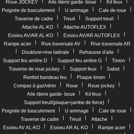
|
|
|
Roue JOCKEY
Aile /demi garde- boue
Kit feux
|
|
|
Poignée de basculement
U arrimage
Cale de roue
|
|
|
Traverse de cadre
Treuil
Support treuil
|
|
Attache AL-KO
Attache AUTOFLEX
|
|
Essieu AV/AR AL-KO
Essieu AV/AR AUTOFLEX
|
|
Rampe acier
Rive traversale AV
Rive traversale AR
|
|
|
Doublure+rive latérale
Rehausse d'aile
|
|
|
Support feu arrière D
Support feu arrière G
Timon
|
|
|
Traverse de roue jockey
Support feux
Sabot
|
|
Renfort bandeau feu
Plaque timon
|
|
|
Compas à gaz/vérin
Roue
Roue jockey
|
|
Aile /demi garde- boue
Kit feux
|
Support treuil(plaque+jambe de force)
|
|
|
Poignée de basculement
U arrimage
Cale de roue
|
|
|
Traverse de cadre
Treuil
Attache
|
|
|
Essieu AV AL-KO
Essieu AR AL-KO
Rampe acier