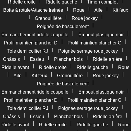
|
|
|
Ridelle droite
Ridelle gauche
Timon complet
|
|
|
Boite à rotule/Attache freinée
Roue
Aile
Kit feux
|
|
|
Grenouillière
Roue jockey
|
Poignée de basculement
|
|
Emmanchement ridelle coupelle
Embout plastique noir
|
|
Profil maintien plancher D
Profil maintien plancher G
|
|
Tole demi collier RJ
Poignée serrage roue jockey
|
|
|
|
Châssis
Essieu
Plancher bois
Ridelle arrière
|
|
|
Ridelle avant
Ridelle droite
Ridelle gauche
Roue
|
|
|
|
|
Aile
Kit feux
Grenouillère
Roue jockey
|
Poignée de basculement
|
|
Emmanchement ridelle coupelle
Embout plastique noir
|
|
Profil maintien plancher D
Profil maintien plancher G
|
|
Tole demi collier RJ
Poignée serrage roue jockey
|
|
|
|
Châssis
Essieu
Plancher bois
Ridelle arrière
|
|
|
Ridelle avant
Ridelle droite
Ridelle gauche
Roue