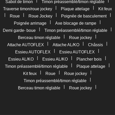
|
|
Sabot de timon
Timon préassemblé/timon réglable
|
|
Traverse timon/roue jockey
Plaque attelage
Kit feux
|
|
|
|
Roue
Roue Jockey
Poignée de basculement
|
|
Poignée arrimage
Axe blocage de rampe
|
|
Demi garde- boue
Timon préassemblé/timon réglable
|
|
Berceau timon réglable
Roue jockey
|
|
|
Attache AUTOFLEX
Attache AL/KO
Châssis
|
|
Essieu AUTOFLEX
Essieu AUTOFLEX
|
|
|
Essieu AL/KO
Essieu AL/KO
Plancher bois
|
|
Timon préassemblé/timon réglable
Plaque attelage
|
|
|
Kit feux
Roue
Roue jockey
|
Timon préassemblé/timon réglable
|
|
Berceau timon réglable
Roue jockey