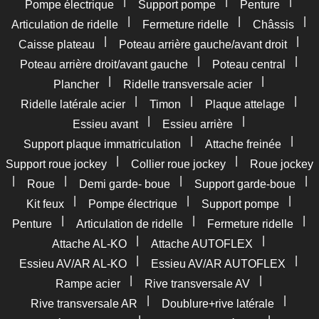
|
|
|
Pompe électrique
Support pompe
Penture
|
|
|
Articulation de ridelle
Fermeture ridelle
Châssis
|
|
Caisse plateau
Poteau arrière gauche/avant droit
|
|
Poteau arrière droit/avant gauche
Poteau central
|
|
Plancher
Ridelle transversale acier
|
|
|
Ridelle latérale acier
Timon
Plaque attelage
|
|
Essieu avant
Essieu arrière
|
|
Support plaque immatriculation
Attache freinée
|
|
Support roue jockey
Collier roue jockey
Roue jockey
|
|
|
|
Roue
Demi garde- boue
Support garde-boue
|
|
|
Kit feux
Pompe électrique
Support pompe
|
|
|
Penture
Articulation de ridelle
Fermeture ridelle
|
|
Attache AL-KO
Attache AUTOFLEX
|
|
Essieu AV/AR AL-KO
Essieu AV/AR AUTOFLEX
|
|
Rampe acier
Rive transversale AV
|
|
Rive transversale AR
Doublure+rive latérale