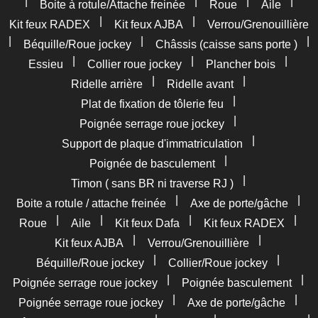
|
|
|
|
Boite à rotule/Attache freinée
Roue
Aile
|
|
Kit feux RADEX
Kit feux AJBA
Verrou/Grenouillière
|
|
|
Béquille/Roue jockey
Châssis (caisse sans porte )
|
|
|
Essieu
Collier roue jockey
Plancher bois
|
|
Ridelle arrière
Ridelle avant
|
Plat de fixation de tôlerie feu
|
Poignée serrage roue jockey
|
Support de plaque d'immatriculation
|
Poignée de basculement
|
Timon ( sans BR ni traverse RJ )
|
|
Boite a rotule / attache freinée
Axe de porte/gâche
|
|
|
|
Roue
Aile
Kit feux Dafa
Kit feux RADEX
|
|
Kit feux AJBA
Verrou/Grenouillière
|
|
Béquille/Roue jockey
Collier/Roue jockey
|
|
Poignée serrage roue jockey
Poignée basculement
|
|
Poignée serrage roue jockey
Axe de porte/gâche