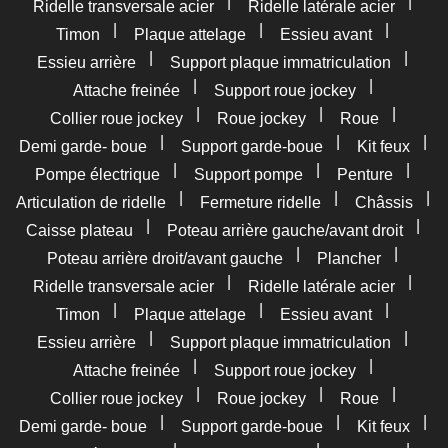
|
|
Ridelle transversale acier
Ridelle latérale acier
|
|
|
Timon
Plaque attelage
Essieu avant
|
|
Essieu arrière
Support plaque immatriculation
|
|
Attache freinée
Support roue jockey
|
|
|
Collier roue jockey
Roue jockey
Roue
|
|
|
Demi garde- boue
Support garde-boue
Kit feux
|
|
|
Pompe électrique
Support pompe
Penture
|
|
|
Articulation de ridelle
Fermeture ridelle
Châssis
|
|
Caisse plateau
Poteau arrière gauche/avant droit
|
|
Poteau arrière droit/avant gauche
Plancher
|
|
Ridelle transversale acier
Ridelle latérale acier
|
|
|
Timon
Plaque attelage
Essieu avant
|
|
Essieu arrière
Support plaque immatriculation
|
|
Attache freinée
Support roue jockey
|
|
|
Collier roue jockey
Roue jockey
Roue
|
|
|
Demi garde- boue
Support garde-boue
Kit feux