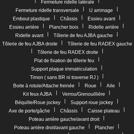
|
|
Fermeture ridelle latérale
|
|
Fermeture ridelle transversale
U arrimage
|
|
|
Embout plastique
Châssis
Essieu avant
|
|
|
Essieu arrière
Plancher bois
Ridelle arrière
|
|
Ridelle avant
Tôlerie de feu AJBA gauche
|
Tôlerie de feu AJBA droite
Tôlerie de feu RADEX gauche
|
|
Tôlerie de feu RADEX droite
|
Plat de fixation de tôlerie feu
|
Support plaque immatriculation
|
Timon ( sans BR ni traverse RJ )
|
|
|
Boite à rotule/Attache freinée
Roue
Aile
|
|
Kit feux AJBA
Verrou/Grenouillière
|
|
Béquille/Roue jockey
Support roue jockey
|
|
|
Axe de porte/gâche
Châssis
Caisse plateau
|
Poteau arrière gauche/avant droit
|
|
Poteau arrière droit/avant gauche
Plancher