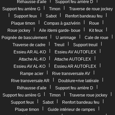
|
|
Réhausse d'aile
Support feu arrière D
|
|
Support feu arrière G
Timon
Traverse de roue jockey
|
|
|
|
Support feux
Sabot
Renfort bandeau feu
|
|
|
Plaque timon
Compas à gaz/vérin
Roue
|
|
|
Roue jockey
Aile /demi garde- boue
Kit feux
|
|
|
Poignée de basculement
U arrimage
Cale de roue
|
|
|
Traverse de cadre
Treuil
Support treuil
|
|
Essieu AR AL-KO
Essieu AV AUTOFLEX
|
|
Attache AL-KO
Attache AUTOFLEX
|
|
Essieu AV AL-KO
Essieu AR AUTOFLEX
|
|
Rampe acier
Rive transversale AV
|
|
Rive transversale AR
Doublure+rive latérale
|
|
Réhausse d'aile
Support feu arrière D
|
|
|
Support feu arrière G
Timon
Traverse roue jockey
|
|
|
Support feux
Sabot
Renfort bandeau feu
|
|
Plaque timon
Guide intérieur de rampes