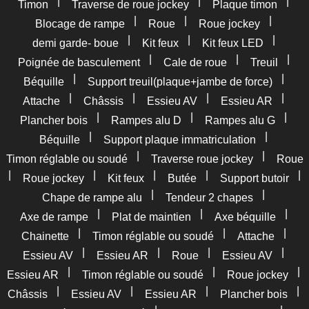
|
|
|
Timon
Traverse de roue jockey
Plaque timon
|
|
|
Blocage de rampe
Roue
Roue jockey
|
|
|
demi garde- boue
Kit feux
Kit feux LED
|
|
|
Poignée de basculement
Cale de roue
Treuil
|
|
Béquille
Support treuil(plaque+jambe de force)
|
|
|
|
Attache
Châssis
Essieu AV
Essieu AR
|
|
|
Plancher bois
Rampes alu D
Rampes alu G
|
|
Béquille
Support plaque immatriculation
|
|
Timon réglable ou soudé
Traverse roue jockey
Roue
|
|
|
|
|
Roue jockey
Kit feux
Butée
Support butoir
|
|
Chape de rampe alu
Tendeur 2 chapes
|
|
|
Axe de rampe
Plat de maintien
Axe béquille
|
|
|
Chainette
Timon réglable ou soudé
Attache
|
|
|
|
Essieu AV
Essieu AR
Roue
Essieu AV
|
|
|
Essieu AR
Timon réglable ou soudé
Roue jockey
|
|
|
|
Châssis
Essieu AV
Essieu AR
Plancher bois