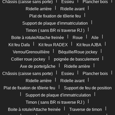
|
|
|
Châssis (caisse sans porte)
Essieu
Plancher bois
|
|
Ridelle arrière
Ridelle avant
|
Plat de fixation de tôlerie feu
|
Support de plaque d'immatriculation
|
Timon ( sans BR ni traverse RJ )
|
|
|
Boite à rotule/Attache freinée
Roue
Aile
|
|
|
Kit feu Dafa
Kit feux RADEX
Kit feux AJBA
|
|
Verrou/Grenouillière
Béquille/Roue jockey
|
|
Collier roue jockey
poignée de basculement
|
|
Axe de porte/gâche
Ridelle arrière
|
|
|
Châssis (caisse sans porte)
Essieu
Plancher bois
|
|
Ridelle arrière
Ridelle avant
|
Plat de fixation de tôlerie feu
Support de feu de position
|
|
Support de plaque d'immatriculation
|
Timon ( sans BR ni traverse RJ )
|
|
Boite à rotule/Attache freinée
Traverse de timon