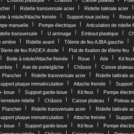
Embout plastique
Châssis
Caisse plateau
Pote
|
|
ncher
Ridelle transversale acier
Ridelle latérale acier
|
|
ite à rotule/Attache freinée
Support roue jockey
Roue j
|
|
pe manuelle
Pompe électrique
Articulation de ridelle 
|
|
|
delle transversale
U arrimage
Embout plastique
Ch
|
|
|
 arrière
Ridelle avant
Tôlerie de feu AJBA gauche
|
Tôlerie de feu RADEX droite
Plat de fixation de tôlerie feu
|
|
|
|
Boite à rotule/Attache freinée
Roue
Aile
Kit feu
|
|
|
jockey
Axe de porte/gâche
Châssis
Caisse plateau
|
|
|
Plancher
Ridelle transversale acier
Ridelle latérale ac
|
|
upport plaque immatriculation
Attache freinée
Support 
|
|
|
e- boue
Support garde-boue
Kit feux
Pompe électri
|
|
|
Fermeture ridelle
Châssis
Caisse plateau
Poteau ar
|
|
|
Plancher
Ridelle transversale acier
Ridelle latérale ac
|
|
upport plaque immatriculation
Attache freinée
Support 
|
|
|
e- boue
Support garde-boue
Kit feux
Pompe électri
|
|
|