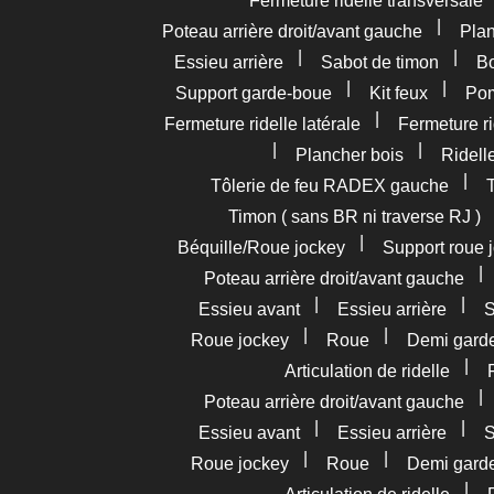
Fermeture ridelle transversale
|
Poteau arrière droit/avant gauche
Pla
|
|
Essieu arrière
Sabot de timon
Bo
|
|
Support garde-boue
Kit feux
Pom
|
Fermeture ridelle latérale
Fermeture ri
|
|
Plancher bois
Ridelle
|
Tôlerie de feu RADEX gauche
Timon ( sans BR ni traverse RJ )
|
Béquille/Roue jockey
Support roue 
Poteau arrière droit/avant gauche
|
|
Essieu avant
Essieu arrière
S
|
|
Roue jockey
Roue
Demi gard
|
Articulation de ridelle
Poteau arrière droit/avant gauche
|
|
Essieu avant
Essieu arrière
S
|
|
Roue jockey
Roue
Demi gard
|