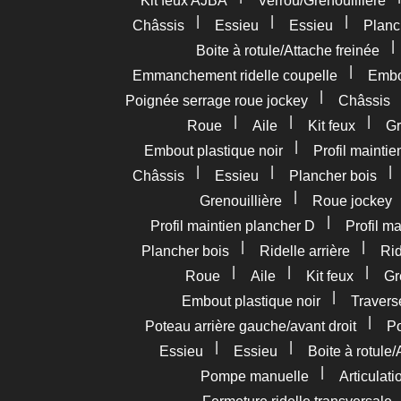
Kit feux AJBA
Verrou/Grenouillière
|
|
|
Châssis
Essieu
Essieu
Planc
Boite à rotule/Attache freinée
|
Emmanchement ridelle coupelle
Embou
|
Poignée serrage roue jockey
Châssis
|
|
|
Roue
Aile
Kit feux
Gr
|
Embout plastique noir
Profil mainti
|
|
Châssis
Essieu
Plancher bois
|
Grenouillière
Roue jockey
|
Profil maintien plancher D
Profil m
|
|
Plancher bois
Ridelle arrière
Rid
|
|
|
Roue
Aile
Kit feux
Gr
|
Embout plastique noir
Travers
|
Poteau arrière gauche/avant droit
Po
|
|
Essieu
Essieu
Boite à rotule/
|
Pompe manuelle
Articulat