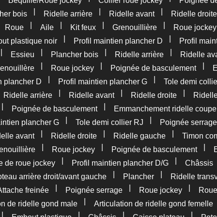
Béquille/Roue jockey
Collier roue jockey
Poignée d
|
|
|
her bois
Ridelle arrière
Ridelle avant
Ridelle droite
|
|
|
|
|
Roue
Aile
Kit feux
Grenouillière
Roue jockey
|
|
t plastique noir
Profil maintien plancher D
Profil main
|
|
|
|
Essieu
Plancher bois
Ridelle arrière
Ridelle av
|
|
|
enouillère
Roue jockey
Poignée de basculement
E
|
|
en plancher D
Profil maintien plancher G
Tole demi colli
|
|
|
|
Ridelle arrière
Ridelle avant
Ridelle droite
Ridell
|
|
Poignée de basculement
Emmanchement ridelle coupe
|
|
aintien plancher G
Tole demi collier RJ
Poignée serrage
|
|
|
elle avant
Ridelle droite
Ridelle gauche
Timon com
|
|
|
enouillière
Roue jockey
Poignée de basculement
|
|
e de roue jockey
Profil maintien plancher D/G
Châssis
|
|
teau arrière droit/avant gauche
Plancher
Ridelle trans
|
|
|
Attache freinée
Poignée serrage
Roue jockey
Rou
|
ion de ridelle gond male
Articulation de ridelle gond femelle
|
|
|
|