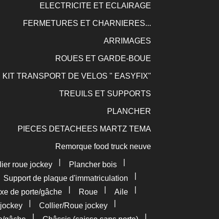
ELECTRICITE ET ECLAIRAGE
FERMETURES ET CHARNIERES...
ARRIMAGES
ROUES ET GARDE-BOUE
KIT TRANSPORT DE VELOS " EASYFIX"
TREUILS ET SUPPORTS
PLANCHER
PIECES DETACHEES MARTZ TEMA
Remorque food truck neuve
|
|
lier roue jockey
Plancher bois
|
|
Support de plaque d'immatriculation
|
|
|
xe de porte/gâche
Roue
Aile
|
|
jockey
Collier/Roue jockey
|
|