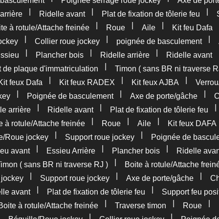
 basculement
Poignée serrage roue jockey
Axe de port
|
|
|
arrière
Ridelle avant
Plat de fixation de tôlerie feu
|
|
|
te à rotule/Attache freinée
Roue
Aile
Kit feu Dafa
|
|
|
ockey
Collier roue jockey
poignée de basculement
|
|
|
ssieu
Plancher bois
Ridelle arrière
Ridelle avant
|
 de plaque d'immatriculation
Timon ( sans BR ni traverse R
|
|
|
Kit feux Dafa
Kit feux RADEX
Kit feux AJBA
Verrou
|
|
|
key
Poignée de basculement
Axe de porte/gâche
C
|
|
le arrière
Ridelle avant
Plat de fixation de tôlerie feu
|
|
|
e à rotule/Attache freinée
Roue
Aile
Kit feux DAFA
|
|
le/Roue jockey
Support roue jockey
Poignée de bascul
|
|
|
eu avant
Essieu Arrière
Plancher bois
Ridelle avan
|
imon ( sans BR ni traverse RJ )
Boite à rotule/Attache frein
|
|
|
 jockey
Support roue jockey
Axe de porte/gâche
Ch
|
|
lle avant
Plat de fixation de tôlerie feu
Support feu posi
|
|
|
Boite à rotule/Attache freinée
Traverse timon
Roue
|
|
|