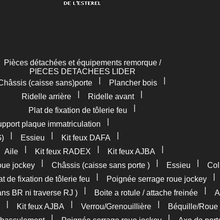
Pièces détachées et équipements remorque /
PIECES DETACHEES LIDER
|
|
Châssis (caisse sans)porte
Plancher bois
|
|
Ridelle arrière
Ridelle avant
|
Plat de fixation de tôlerie feu
|
pport plaque immatriculation
|
|
|
G)
Essieu
Kit feux DAFA
|
|
|
|
Aile
Kit feux RADEX
Kit feux AJBA
|
|
|
oue jockey
Châssis (caisse sans porte )
Essieu
Col
|
at de fixation de tôlerie feu
Poignée serrage roue jockey
|
|
ans BR ni traverse RJ )
Boite a rotule / attache freinée
A
|
|
|
Kit feux AJBA
Verrou/Grenouillière
Béquille/Roue 
|
|