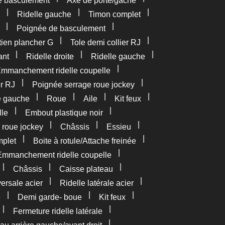
e basculement
Axe de porte/gâche
|
|
|
Ridelle gauche
Timon complet
|
|
Poignée de basculement
|
|
tien plancher G
Tole demi collier RJ
|
|
|
ant
Ridelle droite
Ridelle gauche
|
mmanchement ridelle coupelle
|
|
er RJ
Poignée serrage roue jockey
|
|
|
|
e gauche
Roue
Aile
Kit feux
|
|
lle
Embout plastique noir
|
|
|
 roue jockey
Châssis
Essieu
|
|
plet
Boite à rotule/Attache freinée
|
Emmanchement ridelle coupelle
|
|
|
Châssis
Caisse plateau
|
|
versale acier
Ridelle latérale acier
|
|
|
e
Demi garde- boue
Kit feux
|
|
Fermeture ridelle latérale
|