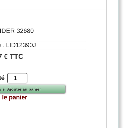
LIDER 32680
 : LID12390J
7 € TTC
té
 le panier