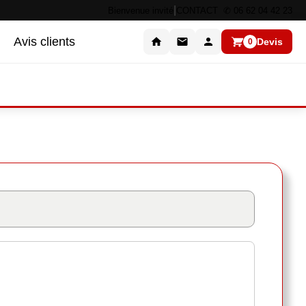
|
Bienvenue invité
CONTACT ✆ 06 62 04 42 23
Avis clients
Devis
0