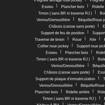
Poignée serrage roue jockey
Poignée
|
|
Essieu
Plancher bois
Ridelle 
|
Timon ( sans BR ni traverse RJ )
Boi
|
Verrou/Grenouillière
Béquille/Roue j
|
Châssis (caisse sans porte)
E
|
Support de feu de position
Support
|
|
|
Traverse de timon
Roue
Aile
|
Collier roue jockey
Support roue joc
|
|
Essieu
Plancher bois
Ridel
|
Timon ( sans BR ni traverse RJ )
Boit
|
Verrou/Grenouillière
Béquil
|
Châssis (caisse sans porte)
Essi
|
Support de plaque d'immatriculation
T
|
Verrou/Grenouillière
Béquille/Roue
|
|
Plancher bois
Ridelle arrière
Ride
|
Timon ( sans BR ni traverse RJ )
|