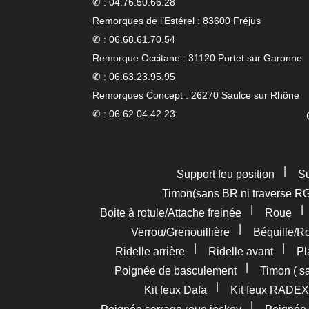
✆ : 04.76.50.66.28
Remorques de l’Estérel : 83600 Fréjus
✆ : 06.68.61.70.54
Remorque Occitane : 31120 Portet sur Garonne
✆ : 06.63.23.95.95
Remorques Concept : 26270 Saulce sur Rhône
✆ : 06.62.04.42.23
|
Support feu position
Su
Timon(sans BR ni traverse R
|
Boite à rotule/Attache freinée
Roue
|
Verrou/Grenouillière
Béquille/R
|
|
Ridelle arrière
Ridelle avant
Pl
|
Poignée de basculement
Timon ( s
|
Kit feux Dafa
Kit feux RADEX
|