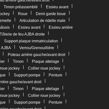
au arrière gauche/avant droit
|
|
|
Timon préassemblé
Essieu avant
|
|
|
ockey
Roue
Demi garde boue
|
|
femelle
Articulation de ridelle male
|
|
âssis
Essieu avant
Essieu arrière
|
Tôlerie de feu AJBA droite
|
|
Support plaque immatriculation
|
|
x AJBA
Verrou/Grenouillière
|
|
Poteau arrière gauche/avant droit
|
|
|
ier
Timon
Plaque attelage
|
|
roue jockey
Collier roue jockey
|
|
|
que
Support pompe
Penture
|
rière gauche/avant droit
|
|
|
ier
Timon
Plaque attelage
|
|
roue jockey
Collier roue jockey
|
|
|
que
Support pompe
Penture
|