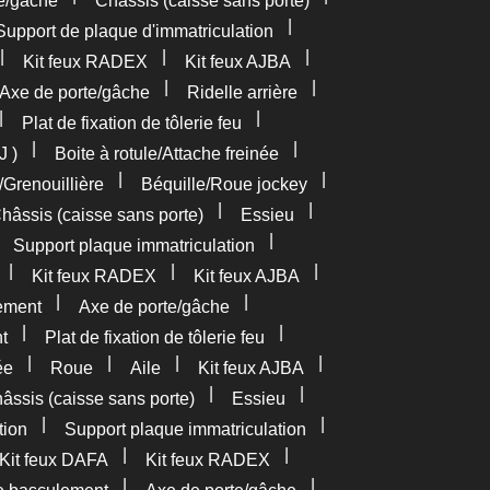
e/gâche
Châssis (caisse sans porte)
|
Support de plaque d'immatriculation
|
|
|
Kit feux RADEX
Kit feux AJBA
|
|
Axe de porte/gâche
Ridelle arrière
|
|
Plat de fixation de tôlerie feu
|
|
J )
Boite à rotule/Attache freinée
|
|
/Grenouillière
Béquille/Roue jockey
|
|
hâssis (caisse sans porte)
Essieu
|
|
Support plaque immatriculation
|
|
|
Kit feux RADEX
Kit feux AJBA
|
|
ement
Axe de porte/gâche
|
|
t
Plat de fixation de tôlerie feu
|
|
|
|
ée
Roue
Aile
Kit feux AJBA
|
|
âssis (caisse sans porte)
Essieu
|
|
tion
Support plaque immatriculation
|
|
Kit feux DAFA
Kit feux RADEX
|
|