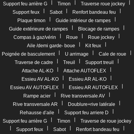
|
|
|
Support feu arrière G
Timon
Traverse roue jockey
|
|
|
Support feux
Sabot
Renfort bandeau feu
|
|
Plaque timon
Guide intérieur de rampes
|
|
Guide extérieure de rampes
Blocage de rampes
|
|
|
Compas à gaz/vérin
Roue
Roue jockey
|
|
Aile /demi garde- boue
Kit feux
|
|
|
Poignée de basculement
U arrimage
Cale de roue
|
|
|
Traverse de cadre
Treuil
Support treuil
|
|
Attache AL-KO
Attache AUTOFLEX
|
|
Essieu AV AL-KO
Essieu AR AL-KO
|
|
Essieu AV AUTOFLEX
Essieu AR AUTOFLEX
|
|
Rampe acier
Rive transversale AV
|
|
Rive transversale AR
Doublure+rive latérale
|
|
Rehausse d'aile
Support feu arriere D
|
|
Support feu arrière G
Timon
Traverse de roue jockey
|
|
|
|
Support feux
Sabot
Renfort bandeau feu