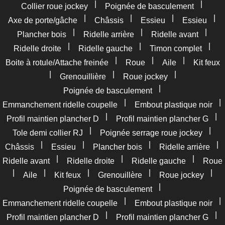
|
|
Collier roue jockey
Poignée de basculement
|
|
|
|
Axe de porte/gâche
Châssis
Essieu
Essieu
|
|
|
Plancher bois
Ridelle arrière
Ridelle avant
|
|
|
Ridelle droite
Ridelle gauche
Timon complet
|
|
|
Boite à rotule/Attache freinée
Roue
Aile
Kit feux
|
|
|
Grenouillière
Roue jockey
|
Poignée de basculement
|
|
Emmanchement ridelle coupelle
Embout plastique noir
|
|
Profil maintien plancher D
Profil maintien plancher G
|
|
Tole demi collier RJ
Poignée serrage roue jockey
|
|
|
|
Châssis
Essieu
Plancher bois
Ridelle arrière
|
|
|
Ridelle avant
Ridelle droite
Ridelle gauche
Roue
|
|
|
|
|
Aile
Kit feux
Grenouillère
Roue jockey
|
Poignée de basculement
|
|
Emmanchement ridelle coupelle
Embout plastique noir
|
|
Profil maintien plancher D
Profil maintien plancher G