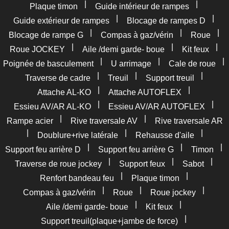
|
|
Plaque timon
Guide intérieur de rampes
|
|
Guide extérieur de rampes
Blocage de rampes D
|
|
|
Blocage de rampe G
Compas à gaz/vérin
Roue
|
|
|
Roue JOCKEY
Aile /demi garde- boue
Kit feux
|
|
|
Poignée de basculement
U arrimage
Cale de roue
|
|
|
Traverse de cadre
Treuil
Support treuil
|
|
Attache AL-KO
Attache AUTOFLEX
|
|
Essieu AV/AR AL-KO
Essieu AV/AR AUTOFLEX
|
|
Rampe acier
Rive traversale AV
Rive traversale AR
|
|
|
Doublure+rive latérale
Rehausse d'aile
|
|
|
Support feu arrière D
Support feu arrière G
Timon
|
|
|
Traverse de roue jockey
Support feux
Sabot
|
|
Renfort bandeau feu
Plaque timon
|
|
|
Compas à gaz/vérin
Roue
Roue jockey
|
|
Aile /demi garde- boue
Kit feux
|
Support treuil(plaque+jambe de force)