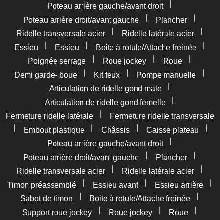
|
Poteau arrière gauche/avant droit
|
|
Poteau arrière droit/avant gauche
Plancher
|
|
Ridelle transversale acier
Ridelle latérale acier
|
|
|
Essieu
Essieu
Boite à rotule/Attache freinée
|
|
|
Poignée serrage
Roue jockey
Roue
|
|
|
Demi garde- boue
Kit feux
Pompe manuelle
|
Articulation de ridelle gond male
|
Articulation de ridelle gond femelle
|
Fermeture ridelle latérale
Fermeture ridelle transversale
|
|
|
|
Embout plastique
Châssis
Caisse plateau
|
Poteau arrière gauche/avant droit
|
|
Poteau arrière droit/avant gauche
Plancher
|
|
Ridelle transversale acier
Ridelle latérale acier
|
|
|
Timon préassemblé
Essieu avant
Essieu arrière
|
|
Sabot de timon
Boite à rotule/Attache freinée
|
|
|
Support roue jockey
Roue jockey
Roue