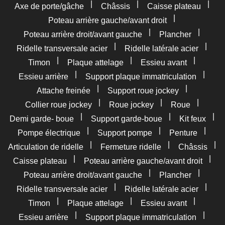
|
|
|
Axe de porte/gâche
Châssis
Caisse plateau
|
Poteau arrière gauche/avant droit
|
|
Poteau arrière droit/avant gauche
Plancher
|
|
Ridelle transversale acier
Ridelle latérale acier
|
|
|
Timon
Plaque attelage
Essieu avant
|
|
Essieu arrière
Support plaque immatriculation
|
|
Attache freinée
Support roue jockey
|
|
|
Collier roue jockey
Roue jockey
Roue
|
|
|
Demi garde- boue
Support garde-boue
Kit feux
|
|
|
Pompe électrique
Support pompe
Penture
|
|
|
Articulation de ridelle
Fermeture ridelle
Châssis
|
|
Caisse plateau
Poteau arrière gauche/avant droit
|
|
Poteau arrière droit/avant gauche
Plancher
|
|
Ridelle transversale acier
Ridelle latérale acier
|
|
|
Timon
Plaque attelage
Essieu avant
|
|
Essieu arrière
Support plaque immatriculation