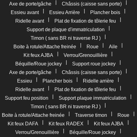
|
|
Axe de porte/gâche
Châssis (caisse sans porte)
|
|
|
Essieu avant
Essieu Arrière
Plancher bois
|
|
Ridelle avant
Plat de fixation de tôlerie feu
|
Support de plaque d'immatriculation
|
Timon ( sans BR ni traverse RJ )
|
|
|
Boite à rotule/Attache freinée
Roue
Aile
|
|
Kit feux AJBA
Verrou/Grenouillière
|
|
Béquille/Roue jockey
Support roue jockey
|
|
Axe de porte/gâche
Châssis (caisse sans porte)
|
|
|
Essieu
Plancher bois
Ridelle arrière
|
|
Ridelle avant
Plat de fixation de tôlerie feu
|
|
Support feu position
Support plaque immatriculation
|
Timon ( sans BR ni traverse RJ )
|
|
|
Boite à rotule/Attache freinée
Traverse timon
Roue
|
|
|
Kit feux DAFA
Kit feux RADEX
Kit feux AJBA
|
|
Verrou/Grenouillière
Béquille/Roue jockey