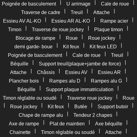
|
|
|
Poignée de basculement
U arrimage
Cale de roue
|
|
|
Traverse de cadre
Treuil
Attache
|
|
|
Essieu AV AL-KO
Essieu AR AL-KO
Rampe acier
|
|
|
Timon
Traverse de roue jockey
Plaque timon
|
|
|
Blocage de rampe
Roue
Roue jockey
|
|
|
demi garde- boue
Kit feux
Kit feux LED
|
|
|
Poignée de basculement
Cale de roue
Treuil
|
|
Béquille
Support treuil(plaque+jambe de force)
|
|
|
|
Attache
Châssis
Essieu AV
Essieu AR
|
|
|
Plancher bois
Rampes alu D
Rampes alu G
|
|
Béquille
Support plaque immatriculation
|
|
Timon réglable ou soudé
Traverse roue jockey
Roue
|
|
|
|
|
Roue jockey
Kit feux
Butée
Support butoir
|
|
Chape de rampe alu
Tendeur 2 chapes
|
|
|
Axe de rampe
Plat de maintien
Axe béquille
|
|
|
Chainette
Timon réglable ou soudé
Attache