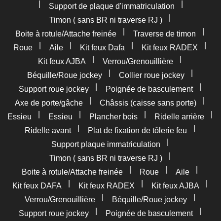
|
|
Support de plaque d'immatriculation
|
Timon ( sans BR ni traverse RJ )
|
|
Boite à rotule/Attache freinée
Traverse de timon
|
|
|
|
Roue
Aile
Kit feux Dafa
Kit feux RADEX
|
|
Kit feux AJBA
Verrou/Grenouillière
|
|
Béquille/Roue jockey
Collier roue jockey
|
|
Support roue jockey
Poignée de basculement
|
|
Axe de porte/gâche
Châssis (caisse sans porte)
|
|
|
|
Essieu
Essieu
Plancher bois
Ridelle arrière
|
|
Ridelle avant
Plat de fixation de tôlerie feu
|
Support plaque immatriculation
|
Timon ( sans BR ni traverse RJ )
|
|
|
Boite à rotule/Attache freinée
Roue
Aile
|
|
|
Kit feux DAFA
Kit feux RADEX
Kit feux AJBA
|
|
Verrou/Grenouillière
Béquille/Roue jockey
|
|
Support roue jockey
Poignée de basculement