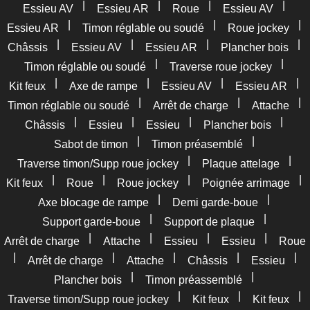
|
|
|
|
Essieu AV
Essieu AR
Roue
Essieu AV
|
|
|
Essieu AR
Timon réglable ou soudé
Roue jockey
|
|
|
|
Châssis
Essieu AV
Essieu AR
Plancher bois
|
|
Timon réglable ou soudé
Traverse roue jockey
|
|
|
|
Kit feux
Axe de rampe
Essieu AV
Essieu AR
|
|
|
Timon réglable ou soudé
Arrêt de charge
Attache
|
|
|
|
Châssis
Essieu
Essieu
Plancher bois
|
|
Sabot de timon
Timon préasemblé
|
|
Traverse timon/Supp roue jockey
Plaque attelage
|
|
|
|
Kit feux
Roue
Roue jockey
Poignée arrimage
|
|
Axe blocage de rampe
Demi garde-boue
|
|
Support garde-boue
Support de plaque
|
|
|
|
Arrêt de charge
Attache
Essieu
Essieu
Roue
|
|
|
|
|
Arrêt de charge
Attache
Châssis
Essieu
|
|
Plancher bois
Timon préassemblé
|
|
|
Traverse timon/Supp roue jockey
Kit feux
Kit feux