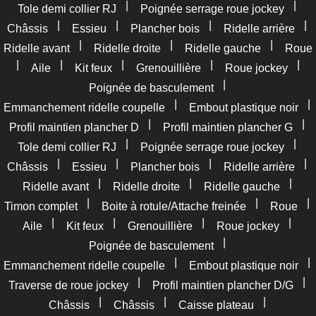
|
|
Tole demi collier RJ
Poignée serrage roue jockey
|
|
|
|
Châssis
Essieu
Plancher bois
Ridelle arrière
|
|
|
Ridelle avant
Ridelle droite
Ridelle gauche
Roue
|
|
|
|
|
Aile
Kit feux
Grenouillière
Roue jockey
|
Poignée de basculement
|
|
Emmanchement ridelle coupelle
Embout plastique noir
|
|
Profil maintien plancher D
Profil maintien plancher G
|
|
Tole demi collier RJ
Poignée serrage roue jockey
|
|
|
|
Châssis
Essieu
Plancher bois
Ridelle arrière
|
|
|
Ridelle avant
Ridelle droite
Ridelle gauche
|
|
|
Timon complet
Boite à rotule/Attache freinée
Roue
|
|
|
|
Aile
Kit feux
Grenouillière
Roue jockey
|
Poignée de basculement
|
|
Emmanchement ridelle coupelle
Embout plastique noir
|
|
Traverse de roue jockey
Profil maintien plancher D/G
|
|
|
Châssis
Châssis
Caisse plateau