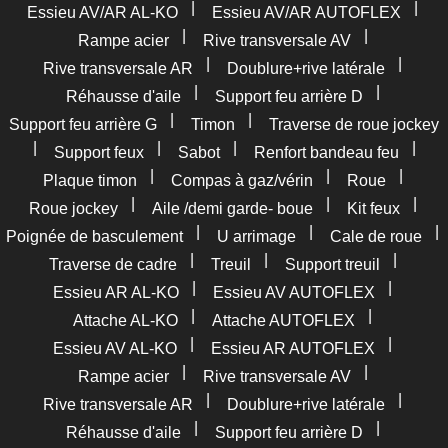
|
|
Essieu AV/AR AL-KO
Essieu AV/AR AUTOFLEX
|
|
Rampe acier
Rive transversale AV
|
|
Rive transversale AR
Doublure+rive latérale
|
|
Réhausse d'aile
Support feu arrière D
|
|
Support feu arrière G
Timon
Traverse de roue jockey
|
|
|
|
Support feux
Sabot
Renfort bandeau feu
|
|
|
Plaque timon
Compas à gaz/vérin
Roue
|
|
|
Roue jockey
Aile /demi garde- boue
Kit feux
|
|
|
Poignée de basculement
U arrimage
Cale de roue
|
|
|
Traverse de cadre
Treuil
Support treuil
|
|
Essieu AR AL-KO
Essieu AV AUTOFLEX
|
|
Attache AL-KO
Attache AUTOFLEX
|
|
Essieu AV AL-KO
Essieu AR AUTOFLEX
|
|
Rampe acier
Rive transversale AV
|
|
Rive transversale AR
Doublure+rive latérale
|
|
Réhausse d'aile
Support feu arrière D