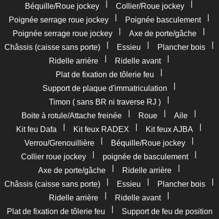
|
|
Béquille/Roue jockey
Collier/Roue jockey
|
|
Poignée serrage roue jockey
Poignée basculement
|
|
Poignée serrage roue jockey
Axe de porte/gâche
|
|
|
Châssis (caisse sans porte)
Essieu
Plancher bois
|
|
Ridelle arrière
Ridelle avant
|
Plat de fixation de tôlerie feu
|
Support de plaque d'immatriculation
|
Timon ( sans BR ni traverse RJ )
|
|
|
Boite à rotule/Attache freinée
Roue
Aile
|
|
|
Kit feu Dafa
Kit feux RADEX
Kit feux AJBA
|
|
Verrou/Grenouillière
Béquille/Roue jockey
|
|
Collier roue jockey
poignée de basculement
|
|
Axe de porte/gâche
Ridelle arrière
|
|
|
Châssis (caisse sans porte)
Essieu
Plancher bois
|
|
Ridelle arrière
Ridelle avant
|
Plat de fixation de tôlerie feu
Support de feu de position