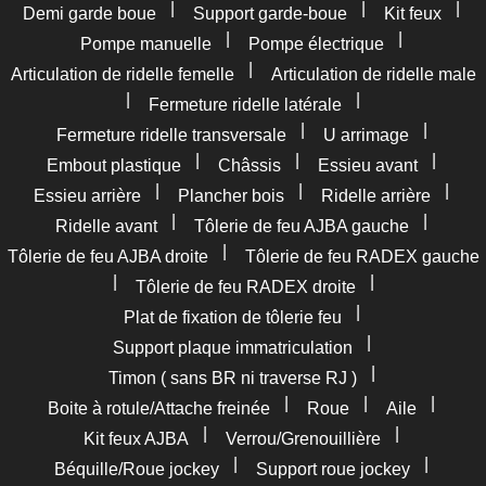
|
|
|
Demi garde boue
Support garde-boue
Kit feux
|
|
Pompe manuelle
Pompe électrique
|
Articulation de ridelle femelle
Articulation de ridelle male
|
|
Fermeture ridelle latérale
|
|
Fermeture ridelle transversale
U arrimage
|
|
|
Embout plastique
Châssis
Essieu avant
|
|
|
Essieu arrière
Plancher bois
Ridelle arrière
|
|
Ridelle avant
Tôlerie de feu AJBA gauche
|
Tôlerie de feu AJBA droite
Tôlerie de feu RADEX gauche
|
|
Tôlerie de feu RADEX droite
|
Plat de fixation de tôlerie feu
|
Support plaque immatriculation
|
Timon ( sans BR ni traverse RJ )
|
|
|
Boite à rotule/Attache freinée
Roue
Aile
|
|
Kit feux AJBA
Verrou/Grenouillière
|
|
Béquille/Roue jockey
Support roue jockey