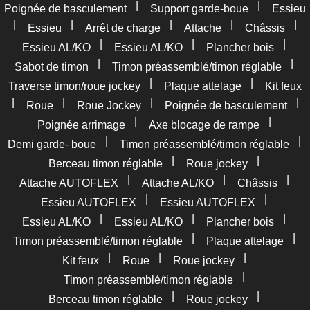
|
|
Poignée de basculement
Support garde-boue
Essieu
|
|
|
|
|
Essieu
Arrêt de charge
Attache
Châssis
|
|
|
Essieu AL/KO
Essieu AL/KO
Plancher bois
|
|
Sabot de timon
Timon préassemblé/timon réglable
|
|
Traverse timon/roue jockey
Plaque attelage
Kit feux
|
|
|
|
Roue
Roue Jockey
Poignée de basculement
|
|
Poignée arrimage
Axe blocage de rampe
|
|
Demi garde- boue
Timon préassemblé/timon réglable
|
|
Berceau timon réglable
Roue jockey
|
|
|
Attache AUTOFLEX
Attache AL/KO
Châssis
|
|
Essieu AUTOFLEX
Essieu AUTOFLEX
|
|
|
Essieu AL/KO
Essieu AL/KO
Plancher bois
|
|
Timon préassemblé/timon réglable
Plaque attelage
|
|
|
Kit feux
Roue
Roue jockey
|
Timon préassemblé/timon réglable
|
|
Berceau timon réglable
Roue jockey