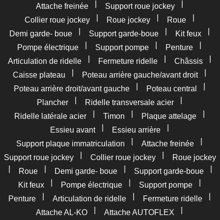
|
|
Attache freinée
Support roue jockey
|
|
|
Collier roue jockey
Roue jockey
Roue
|
|
|
Demi garde- boue
Support garde-boue
Kit feux
|
|
|
Pompe électrique
Support pompe
Penture
|
|
|
Articulation de ridelle
Fermeture ridelle
Châssis
|
|
Caisse plateau
Poteau arrière gauche/avant droit
|
|
Poteau arrière droit/avant gauche
Poteau central
|
|
Plancher
Ridelle transversale acier
|
|
|
Ridelle latérale acier
Timon
Plaque attelage
|
|
Essieu avant
Essieu arrière
|
|
Support plaque immatriculation
Attache freinée
|
|
Support roue jockey
Collier roue jockey
Roue jockey
|
|
|
|
Roue
Demi garde- boue
Support garde-boue
|
|
|
Kit feux
Pompe électrique
Support pompe
|
|
|
Penture
Articulation de ridelle
Fermeture ridelle
|
|
Attache AL-KO
Attache AUTOFLEX