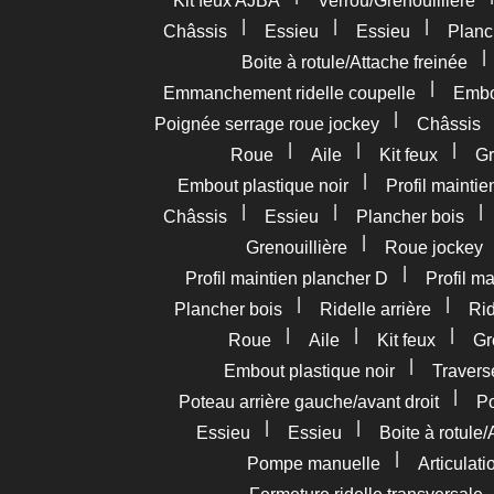
Kit feux AJBA
Verrou/Grenouillière
|
|
|
Châssis
Essieu
Essieu
Planc
Boite à rotule/Attache freinée
|
Emmanchement ridelle coupelle
Embou
|
Poignée serrage roue jockey
Châssis
|
|
|
Roue
Aile
Kit feux
Gr
|
Embout plastique noir
Profil mainti
|
|
Châssis
Essieu
Plancher bois
|
Grenouillière
Roue jockey
|
Profil maintien plancher D
Profil m
|
|
Plancher bois
Ridelle arrière
Rid
|
|
|
Roue
Aile
Kit feux
Gr
|
Embout plastique noir
Travers
|
Poteau arrière gauche/avant droit
Po
|
|
Essieu
Essieu
Boite à rotule/
|
Pompe manuelle
Articulat