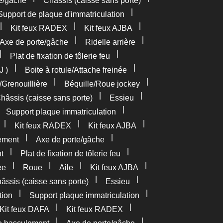
e/gâche
Châssis (caisse sans porte)
|
Support de plaque d'immatriculation
|
|
|
Kit feux RADEX
Kit feux AJBA
|
|
Axe de porte/gâche
Ridelle arrière
|
|
Plat de fixation de tôlerie feu
|
|
J )
Boite à rotule/Attache freinée
|
|
/Grenouillière
Béquille/Roue jockey
|
|
hâssis (caisse sans porte)
Essieu
|
|
Support plaque immatriculation
|
|
|
Kit feux RADEX
Kit feux AJBA
|
|
ement
Axe de porte/gâche
|
|
t
Plat de fixation de tôlerie feu
|
|
|
|
ée
Roue
Aile
Kit feux AJBA
|
|
âssis (caisse sans porte)
Essieu
|
|
tion
Support plaque immatriculation
|
|
Kit feux DAFA
Kit feux RADEX
|
|