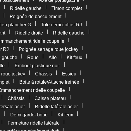
e basculement
Axe de porte/gâche
|
|
|
Ridelle gauche
Timon complet
|
|
Poignée de basculement
|
|
tien plancher G
Tole demi collier RJ
|
|
|
ant
Ridelle droite
Ridelle gauche
|
mmanchement ridelle coupelle
|
|
er RJ
Poignée serrage roue jockey
|
|
|
|
e gauche
Roue
Aile
Kit feux
|
|
lle
Embout plastique noir
|
|
|
 roue jockey
Châssis
Essieu
|
|
plet
Boite à rotule/Attache freinée
|
Emmanchement ridelle coupelle
|
|
|
Châssis
Caisse plateau
|
|
versale acier
Ridelle latérale acier
|
|
|
e
Demi garde- boue
Kit feux
|
|
Fermeture ridelle latérale
|