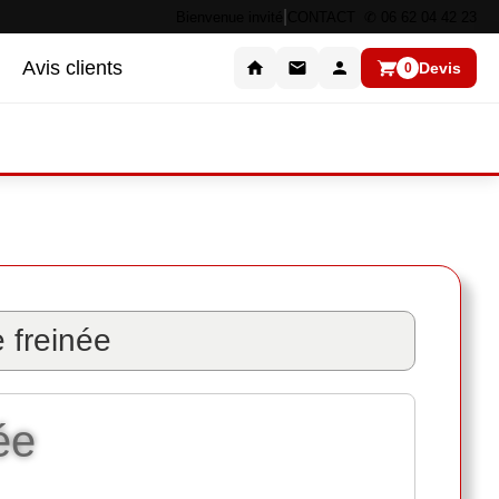
|
Bienvenue invité
CONTACT ✆ 06 62 04 42 23
Avis clients
Devis
0
 freinée
ée