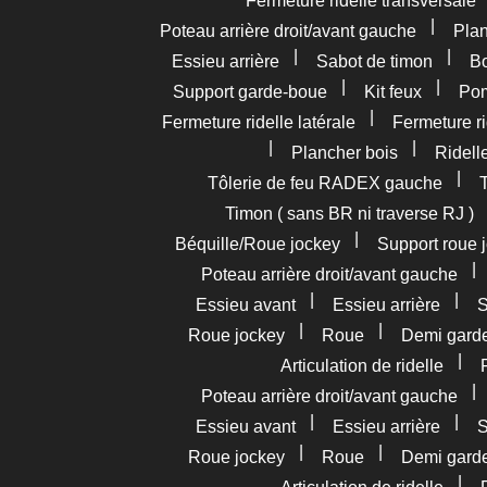
Fermeture ridelle transversale
|
Poteau arrière droit/avant gauche
Pla
|
|
Essieu arrière
Sabot de timon
Bo
|
|
Support garde-boue
Kit feux
Pom
|
Fermeture ridelle latérale
Fermeture ri
|
|
Plancher bois
Ridelle
|
Tôlerie de feu RADEX gauche
Timon ( sans BR ni traverse RJ )
|
Béquille/Roue jockey
Support roue 
Poteau arrière droit/avant gauche
|
|
Essieu avant
Essieu arrière
S
|
|
Roue jockey
Roue
Demi gard
|
Articulation de ridelle
Poteau arrière droit/avant gauche
|
|
Essieu avant
Essieu arrière
S
|
|
Roue jockey
Roue
Demi gard
|