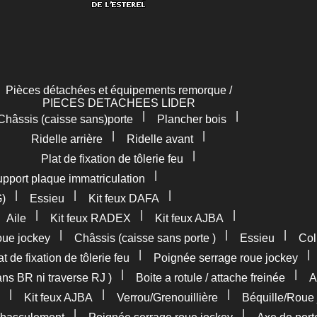
Pièces détachées et équipements remorque /
PIECES DETACHEES LIDER
|
|
Châssis (caisse sans)porte
Plancher bois
|
|
Ridelle arrière
Ridelle avant
|
Plat de fixation de tôlerie feu
|
pport plaque immatriculation
|
|
|
G)
Essieu
Kit feux DAFA
|
|
|
|
Aile
Kit feux RADEX
Kit feux AJBA
|
|
|
oue jockey
Châssis (caisse sans porte )
Essieu
Col
|
at de fixation de tôlerie feu
Poignée serrage roue jockey
|
|
ans BR ni traverse RJ )
Boite a rotule / attache freinée
A
|
|
|
Kit feux AJBA
Verrou/Grenouillière
Béquille/Roue 
|
|