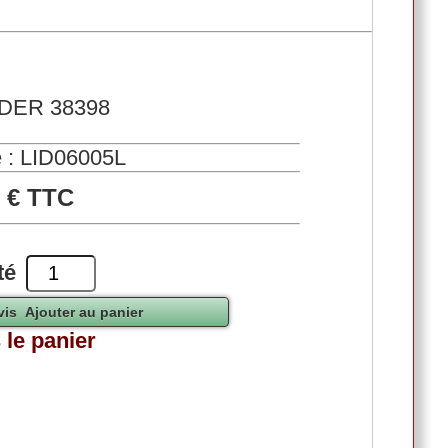
 LIDER 38398
 : LID06005L
0 € TTC
té
 le panier