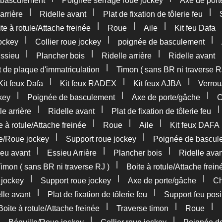
 basculement
Poignée serrage roue jockey
Axe de port
|
|
|
arrière
Ridelle avant
Plat de fixation de tôlerie feu
|
|
|
te à rotule/Attache freinée
Roue
Aile
Kit feu Dafa
|
|
|
ockey
Collier roue jockey
poignée de basculement
|
|
|
ssieu
Plancher bois
Ridelle arrière
Ridelle avant
|
 de plaque d'immatriculation
Timon ( sans BR ni traverse R
|
|
|
Kit feux Dafa
Kit feux RADEX
Kit feux AJBA
Verrou
|
|
|
key
Poignée de basculement
Axe de porte/gâche
C
|
|
le arrière
Ridelle avant
Plat de fixation de tôlerie feu
|
|
|
e à rotule/Attache freinée
Roue
Aile
Kit feux DAFA
|
|
le/Roue jockey
Support roue jockey
Poignée de bascul
|
|
|
eu avant
Essieu Arrière
Plancher bois
Ridelle avan
|
imon ( sans BR ni traverse RJ )
Boite à rotule/Attache frein
|
|
|
 jockey
Support roue jockey
Axe de porte/gâche
Ch
|
|
lle avant
Plat de fixation de tôlerie feu
Support feu posi
|
|
|
Boite à rotule/Attache freinée
Traverse timon
Roue
|
|
|