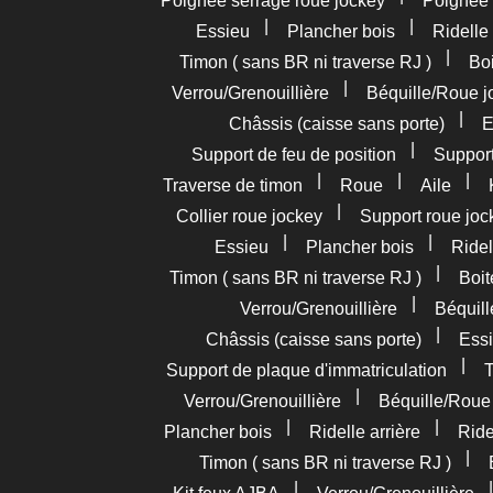
Poignée serrage roue jockey
Poignée
|
|
Essieu
Plancher bois
Ridelle 
|
Timon ( sans BR ni traverse RJ )
Boi
|
Verrou/Grenouillière
Béquille/Roue j
|
Châssis (caisse sans porte)
E
|
Support de feu de position
Support
|
|
|
Traverse de timon
Roue
Aile
|
Collier roue jockey
Support roue joc
|
|
Essieu
Plancher bois
Ridel
|
Timon ( sans BR ni traverse RJ )
Boit
|
Verrou/Grenouillière
Béquil
|
Châssis (caisse sans porte)
Essi
|
Support de plaque d'immatriculation
T
|
Verrou/Grenouillière
Béquille/Roue
|
|
Plancher bois
Ridelle arrière
Ride
|
Timon ( sans BR ni traverse RJ )
|