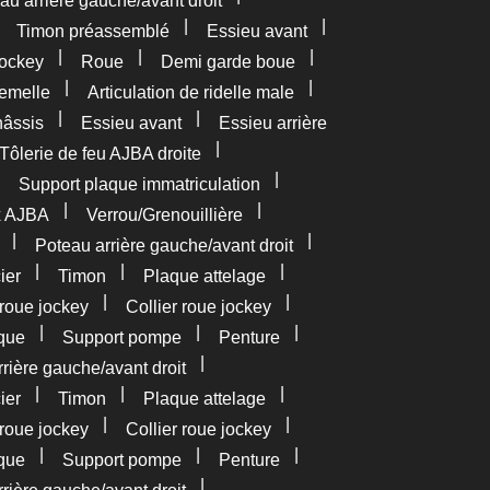
au arrière gauche/avant droit
|
|
|
Timon préassemblé
Essieu avant
|
|
|
ockey
Roue
Demi garde boue
|
|
femelle
Articulation de ridelle male
|
|
âssis
Essieu avant
Essieu arrière
|
Tôlerie de feu AJBA droite
|
|
Support plaque immatriculation
|
|
x AJBA
Verrou/Grenouillière
|
|
Poteau arrière gauche/avant droit
|
|
|
ier
Timon
Plaque attelage
|
|
roue jockey
Collier roue jockey
|
|
|
que
Support pompe
Penture
|
rière gauche/avant droit
|
|
|
ier
Timon
Plaque attelage
|
|
roue jockey
Collier roue jockey
|
|
|
que
Support pompe
Penture
|