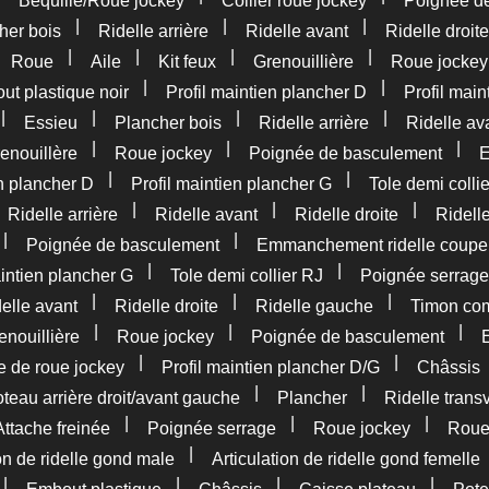
Béquille/Roue jockey
Collier roue jockey
Poignée d
|
|
|
her bois
Ridelle arrière
Ridelle avant
Ridelle droite
|
|
|
|
|
Roue
Aile
Kit feux
Grenouillière
Roue jockey
|
|
t plastique noir
Profil maintien plancher D
Profil main
|
|
|
|
Essieu
Plancher bois
Ridelle arrière
Ridelle av
|
|
|
enouillère
Roue jockey
Poignée de basculement
E
|
|
en plancher D
Profil maintien plancher G
Tole demi colli
|
|
|
|
Ridelle arrière
Ridelle avant
Ridelle droite
Ridell
|
|
Poignée de basculement
Emmanchement ridelle coupe
|
|
aintien plancher G
Tole demi collier RJ
Poignée serrage
|
|
|
elle avant
Ridelle droite
Ridelle gauche
Timon com
|
|
|
enouillière
Roue jockey
Poignée de basculement
|
|
e de roue jockey
Profil maintien plancher D/G
Châssis
|
|
teau arrière droit/avant gauche
Plancher
Ridelle trans
|
|
|
Attache freinée
Poignée serrage
Roue jockey
Rou
|
ion de ridelle gond male
Articulation de ridelle gond femelle
|
|
|
|