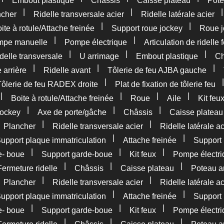
Embout plastique
Châssis
Caisse plateau
Pote
|
|
ncher
Ridelle transversale acier
Ridelle latérale acier
|
|
ite à rotule/Attache freinée
Support roue jockey
Roue j
|
|
pe manuelle
Pompe électrique
Articulation de ridelle 
|
|
|
delle transversale
U arrimage
Embout plastique
Ch
|
|
|
 arrière
Ridelle avant
Tôlerie de feu AJBA gauche
|
Tôlerie de feu RADEX droite
Plat de fixation de tôlerie feu
|
|
|
|
Boite à rotule/Attache freinée
Roue
Aile
Kit feu
|
|
|
jockey
Axe de porte/gâche
Châssis
Caisse plateau
|
|
|
Plancher
Ridelle transversale acier
Ridelle latérale ac
|
|
upport plaque immatriculation
Attache freinée
Support 
|
|
|
e- boue
Support garde-boue
Kit feux
Pompe électri
|
|
|
Fermeture ridelle
Châssis
Caisse plateau
Poteau ar
|
|
|
Plancher
Ridelle transversale acier
Ridelle latérale ac
|
|
upport plaque immatriculation
Attache freinée
Support 
|
|
|
e- boue
Support garde-boue
Kit feux
Pompe électri
|
|
|