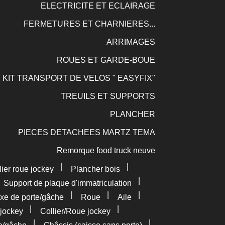
ELECTRICITE ET ECLAIRAGE
FERMETURES ET CHARNIERES...
ARRIMAGES
ROUES ET GARDE-BOUE
KIT TRANSPORT DE VELOS " EASYFIX"
TREUILS ET SUPPORTS
PLANCHER
PIECES DETACHEES MARTZ TEMA
Remorque food truck neuve
|
|
lier roue jockey
Plancher bois
|
|
Support de plaque d'immatriculation
|
|
|
xe de porte/gâche
Roue
Aile
|
|
jockey
Collier/Roue jockey
|
|