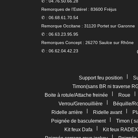
✆ : 04.76.50.66.28
Remorques de l’Estérel : 83600 Fréjus
✆ : 06.68.61.70.54
Remorque Occitane : 31120 Portet sur Garonne
✆ : 06.63.23.95.95
Remorques Concept : 26270 Saulce sur Rhône
✆ : 06.62.04.42.23
|
Support feu position
Su
Timon(sans BR ni traverse R
|
Boite à rotule/Attache freinée
Roue
|
Verrou/Grenouillière
Béquille/R
|
|
Ridelle arrière
Ridelle avant
Pl
|
Poignée de basculement
Timon ( s
|
Kit feux Dafa
Kit feux RADEX
|