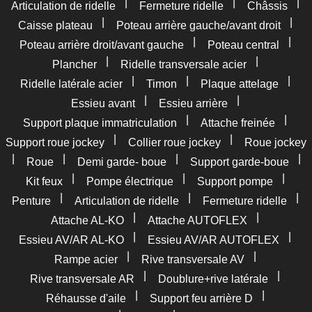
|
|
|
Articulation de ridelle
Fermeture ridelle
Châssis
|
|
Caisse plateau
Poteau arrière gauche/avant droit
|
|
Poteau arrière droit/avant gauche
Poteau central
|
|
Plancher
Ridelle transversale acier
|
|
|
Ridelle latérale acier
Timon
Plaque attelage
|
|
Essieu avant
Essieu arrière
|
|
Support plaque immatriculation
Attache freinée
|
|
Support roue jockey
Collier roue jockey
Roue jockey
|
|
|
|
Roue
Demi garde- boue
Support garde-boue
|
|
|
Kit feux
Pompe électrique
Support pompe
|
|
|
Penture
Articulation de ridelle
Fermeture ridelle
|
|
Attache AL-KO
Attache AUTOFLEX
|
|
Essieu AV/AR AL-KO
Essieu AV/AR AUTOFLEX
|
|
Rampe acier
Rive transversale AV
|
|
Rive transversale AR
Doublure+rive latérale
|
|
Réhausse d'aile
Support feu arrière D