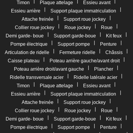
|
|
|
Timon
Plaque attelage
Essieu avant
|
|
Essieu arrière
Support plaque immatriculation
|
|
Attache freinée
Support roue jockey
|
|
|
Collier roue jockey
Roue jockey
Roue
|
|
|
Demi garde- boue
Support garde-boue
Kit feux
|
|
|
Pompe électrique
Support pompe
Penture
|
|
|
Articulation de ridelle
Fermeture ridelle
Châssis
|
|
Caisse plateau
Poteau arrière gauche/avant droit
|
|
Poteau arrière droit/avant gauche
Plancher
|
|
Ridelle transversale acier
Ridelle latérale acier
|
|
|
Timon
Plaque attelage
Essieu avant
|
|
Essieu arrière
Support plaque immatriculation
|
|
Attache freinée
Support roue jockey
|
|
|
Collier roue jockey
Roue jockey
Roue
|
|
|
Demi garde- boue
Support garde-boue
Kit feux
|
|
|
Pompe électrique
Support pompe
Penture