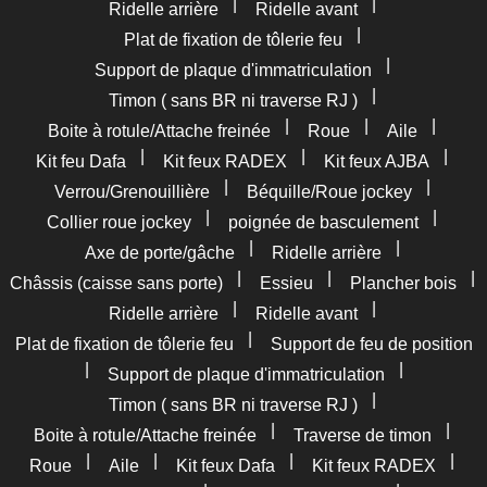
|
|
Ridelle arrière
Ridelle avant
|
Plat de fixation de tôlerie feu
|
Support de plaque d'immatriculation
|
Timon ( sans BR ni traverse RJ )
|
|
|
Boite à rotule/Attache freinée
Roue
Aile
|
|
|
Kit feu Dafa
Kit feux RADEX
Kit feux AJBA
|
|
Verrou/Grenouillière
Béquille/Roue jockey
|
|
Collier roue jockey
poignée de basculement
|
|
Axe de porte/gâche
Ridelle arrière
|
|
|
Châssis (caisse sans porte)
Essieu
Plancher bois
|
|
Ridelle arrière
Ridelle avant
|
Plat de fixation de tôlerie feu
Support de feu de position
|
|
Support de plaque d'immatriculation
|
Timon ( sans BR ni traverse RJ )
|
|
Boite à rotule/Attache freinée
Traverse de timon
|
|
|
|
Roue
Aile
Kit feux Dafa
Kit feux RADEX