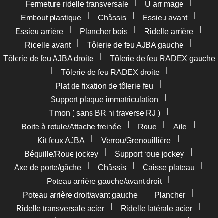
|
|
Fermeture ridelle transversale
U arrimage
|
|
|
Embout plastique
Châssis
Essieu avant
|
|
|
Essieu arrière
Plancher bois
Ridelle arrière
|
|
Ridelle avant
Tôlerie de feu AJBA gauche
|
Tôlerie de feu AJBA droite
Tôlerie de feu RADEX gauche
|
|
Tôlerie de feu RADEX droite
|
Plat de fixation de tôlerie feu
|
Support plaque immatriculation
|
Timon ( sans BR ni traverse RJ )
|
|
|
Boite à rotule/Attache freinée
Roue
Aile
|
|
Kit feux AJBA
Verrou/Grenouillière
|
|
Béquille/Roue jockey
Support roue jockey
|
|
|
Axe de porte/gâche
Châssis
Caisse plateau
|
Poteau arrière gauche/avant droit
|
|
Poteau arrière droit/avant gauche
Plancher
|
|
Ridelle transversale acier
Ridelle latérale acier