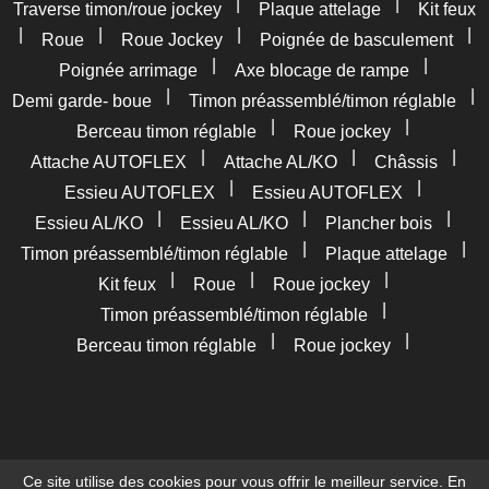
|
|
Traverse timon/roue jockey
Plaque attelage
Kit feux
|
|
|
|
Roue
Roue Jockey
Poignée de basculement
|
|
Poignée arrimage
Axe blocage de rampe
|
|
Demi garde- boue
Timon préassemblé/timon réglable
|
|
Berceau timon réglable
Roue jockey
|
|
|
Attache AUTOFLEX
Attache AL/KO
Châssis
|
|
Essieu AUTOFLEX
Essieu AUTOFLEX
|
|
|
Essieu AL/KO
Essieu AL/KO
Plancher bois
|
|
Timon préassemblé/timon réglable
Plaque attelage
|
|
|
Kit feux
Roue
Roue jockey
|
Timon préassemblé/timon réglable
|
|
Berceau timon réglable
Roue jockey
Ce site utilise des cookies pour vous offrir le meilleur service. En