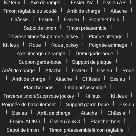
|
|
|
|
Kit feux
Axe de rampe
Essieu AV
Essieu AR
|
|
|
Timon réglable ou soudé
Arrêt de charge
Attache
|
|
|
|
Châssis
Essieu
Essieu
Plancher bois
|
|
Sabot de timon
Timon préasemblé
|
|
Traverse timon/Supp roue jockey
Plaque attelage
|
|
|
|
Kit feux
Roue
Roue jockey
Poignée arrimage
|
|
Axe blocage de rampe
Demi garde-boue
|
|
Support garde-boue
Support de plaque
|
|
|
|
Arrêt de charge
Attache
Essieu
Essieu
Roue
|
|
|
|
|
Arrêt de charge
Attache
Châssis
Essieu
|
|
Plancher bois
Timon préassemblé
|
|
|
Traverse timon/Supp roue jockey
Kit feux
Kit feux
|
|
Poignée de basculement
Support garde-boue
Essieu
|
|
|
|
|
Essieu
Arrêt de charge
Attache
Châssis
|
|
|
Essieu AL/KO
Essieu AL/KO
Plancher bois
|
|
Sabot de timon
Timon préassemblé/timon réglable