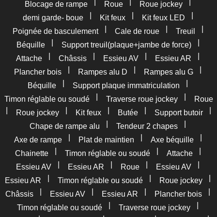
|
|
|
Blocage de rampe
Roue
Roue jockey
|
|
|
demi garde- boue
Kit feux
Kit feux LED
|
|
|
Poignée de basculement
Cale de roue
Treuil
|
|
Béquille
Support treuil(plaque+jambe de force)
|
|
|
|
Attache
Châssis
Essieu AV
Essieu AR
|
|
|
Plancher bois
Rampes alu D
Rampes alu G
|
|
Béquille
Support plaque immatriculation
|
|
Timon réglable ou soudé
Traverse roue jockey
Roue
|
|
|
|
|
Roue jockey
Kit feux
Butée
Support butoir
|
|
Chape de rampe alu
Tendeur 2 chapes
|
|
|
Axe de rampe
Plat de maintien
Axe béquille
|
|
|
Chainette
Timon réglable ou soudé
Attache
|
|
|
|
Essieu AV
Essieu AR
Roue
Essieu AV
|
|
|
Essieu AR
Timon réglable ou soudé
Roue jockey
|
|
|
|
Châssis
Essieu AV
Essieu AR
Plancher bois
|
|
Timon réglable ou soudé
Traverse roue jockey