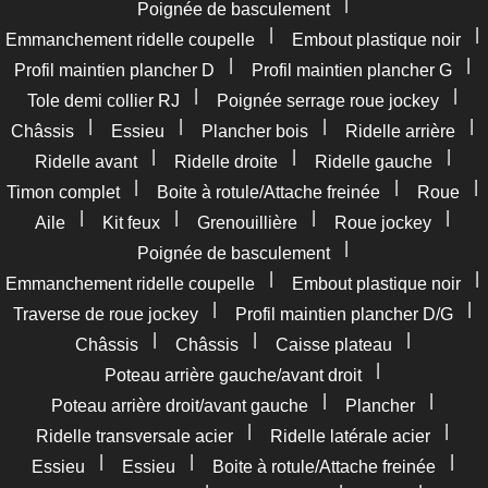
|
Poignée de basculement
|
|
Emmanchement ridelle coupelle
Embout plastique noir
|
|
Profil maintien plancher D
Profil maintien plancher G
|
|
Tole demi collier RJ
Poignée serrage roue jockey
|
|
|
|
Châssis
Essieu
Plancher bois
Ridelle arrière
|
|
|
Ridelle avant
Ridelle droite
Ridelle gauche
|
|
|
Timon complet
Boite à rotule/Attache freinée
Roue
|
|
|
|
Aile
Kit feux
Grenouillière
Roue jockey
|
Poignée de basculement
|
|
Emmanchement ridelle coupelle
Embout plastique noir
|
|
Traverse de roue jockey
Profil maintien plancher D/G
|
|
|
Châssis
Châssis
Caisse plateau
|
Poteau arrière gauche/avant droit
|
|
Poteau arrière droit/avant gauche
Plancher
|
|
Ridelle transversale acier
Ridelle latérale acier
|
|
|
Essieu
Essieu
Boite à rotule/Attache freinée