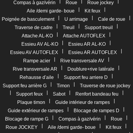
|
|
|
Compas à gaz/vérin
Roue
Roue jockey
|
|
Aile /demi garde- boue
Kit feux
|
|
|
Poignée de basculement
U arrimage
Cale de roue
|
|
|
Traverse de cadre
Treuil
Support treuil
|
|
Attache AL-KO
Attache AUTOFLEX
|
|
Essieu AV AL-KO
Essieu AR AL-KO
|
|
Essieu AV AUTOFLEX
Essieu AR AUTOFLEX
|
|
Rampe acier
Rive transversale AV
|
|
Rive transversale AR
Doublure+rive latérale
|
|
Rehausse d'aile
Support feu arriere D
|
|
Support feu arrière G
Timon
Traverse de roue jockey
|
|
|
|
Support feux
Sabot
Renfort bandeau feu
|
|
Plaque timon
Guide intérieur de rampes
|
|
Guide extérieur de rampes
Blocage de rampes D
|
|
|
Blocage de rampe G
Compas à gaz/vérin
Roue
|
|
|
Roue JOCKEY
Aile /demi garde- boue
Kit feux