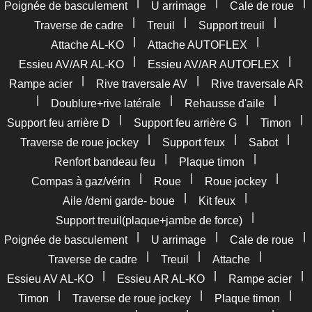
|
|
|
Poignée de basculement
U arrimage
Cale de roue
|
|
|
Traverse de cadre
Treuil
Support treuil
|
|
Attache AL-KO
Attache AUTOFLEX
|
|
Essieu AV/AR AL-KO
Essieu AV/AR AUTOFLEX
|
|
Rampe acier
Rive traversale AV
Rive traversale AR
|
|
|
Doublure+rive latérale
Rehausse d'aile
|
|
|
Support feu arrière D
Support feu arrière G
Timon
|
|
|
Traverse de roue jockey
Support feux
Sabot
|
|
Renfort bandeau feu
Plaque timon
|
|
|
Compas à gaz/vérin
Roue
Roue jockey
|
|
Aile /demi garde- boue
Kit feux
|
Support treuil(plaque+jambe de force)
|
|
|
Poignée de basculement
U arrimage
Cale de roue
|
|
|
Traverse de cadre
Treuil
Attache
|
|
|
Essieu AV AL-KO
Essieu AR AL-KO
Rampe acier
|
|
|
Timon
Traverse de roue jockey
Plaque timon