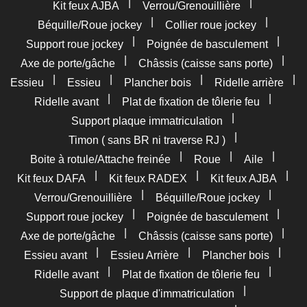
|
|
Kit feux AJBA
Verrou/Grenouillière
|
|
Béquille/Roue jockey
Collier roue jockey
|
|
Support roue jockey
Poignée de basculement
|
|
Axe de porte/gâche
Châssis (caisse sans porte)
|
|
|
|
Essieu
Essieu
Plancher bois
Ridelle arrière
|
|
Ridelle avant
Plat de fixation de tôlerie feu
|
Support plaque immatriculation
|
Timon ( sans BR ni traverse RJ )
|
|
|
Boite à rotule/Attache freinée
Roue
Aile
|
|
|
Kit feux DAFA
Kit feux RADEX
Kit feux AJBA
|
|
Verrou/Grenouillière
Béquille/Roue jockey
|
|
Support roue jockey
Poignée de basculement
|
|
Axe de porte/gâche
Châssis (caisse sans porte)
|
|
|
Essieu avant
Essieu Arrière
Plancher bois
|
|
Ridelle avant
Plat de fixation de tôlerie feu
|
Support de plaque d'immatriculation