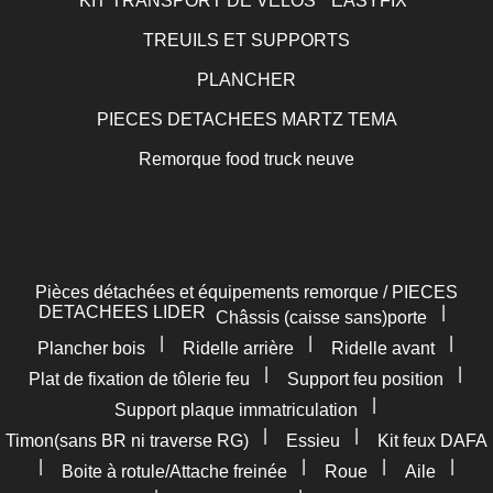
KIT TRANSPORT DE VELOS " EASYFIX"
TREUILS ET SUPPORTS
PLANCHER
PIECES DETACHEES MARTZ TEMA
Remorque food truck neuve
Pièces détachées et équipements remorque / PIECES
DETACHEES LIDER
|
Châssis (caisse sans)porte
|
|
|
Plancher bois
Ridelle arrière
Ridelle avant
|
|
Plat de fixation de tôlerie feu
Support feu position
|
Support plaque immatriculation
|
|
Timon(sans BR ni traverse RG)
Essieu
Kit feux DAFA
|
|
|
|
Boite à rotule/Attache freinée
Roue
Aile