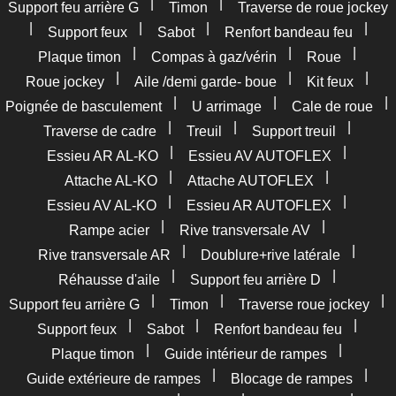
|
|
Support feu arrière G
Timon
Traverse de roue jockey
|
|
|
|
Support feux
Sabot
Renfort bandeau feu
|
|
|
Plaque timon
Compas à gaz/vérin
Roue
|
|
|
Roue jockey
Aile /demi garde- boue
Kit feux
|
|
|
Poignée de basculement
U arrimage
Cale de roue
|
|
|
Traverse de cadre
Treuil
Support treuil
|
|
Essieu AR AL-KO
Essieu AV AUTOFLEX
|
|
Attache AL-KO
Attache AUTOFLEX
|
|
Essieu AV AL-KO
Essieu AR AUTOFLEX
|
|
Rampe acier
Rive transversale AV
|
|
Rive transversale AR
Doublure+rive latérale
|
|
Réhausse d'aile
Support feu arrière D
|
|
|
Support feu arrière G
Timon
Traverse roue jockey
|
|
|
Support feux
Sabot
Renfort bandeau feu
|
|
Plaque timon
Guide intérieur de rampes
|
|
Guide extérieure de rampes
Blocage de rampes