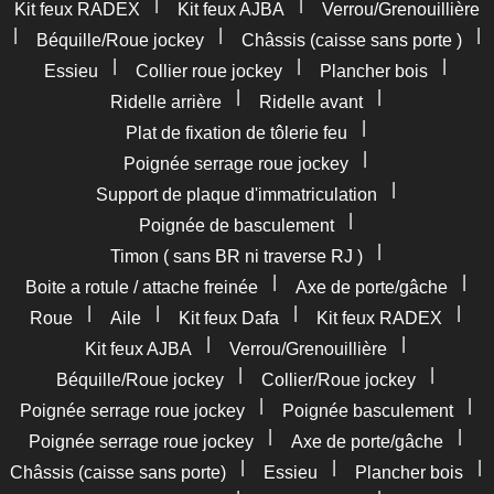
|
|
Kit feux RADEX
Kit feux AJBA
Verrou/Grenouillière
|
|
|
Béquille/Roue jockey
Châssis (caisse sans porte )
|
|
|
Essieu
Collier roue jockey
Plancher bois
|
|
Ridelle arrière
Ridelle avant
|
Plat de fixation de tôlerie feu
|
Poignée serrage roue jockey
|
Support de plaque d'immatriculation
|
Poignée de basculement
|
Timon ( sans BR ni traverse RJ )
|
|
Boite a rotule / attache freinée
Axe de porte/gâche
|
|
|
|
Roue
Aile
Kit feux Dafa
Kit feux RADEX
|
|
Kit feux AJBA
Verrou/Grenouillière
|
|
Béquille/Roue jockey
Collier/Roue jockey
|
|
Poignée serrage roue jockey
Poignée basculement
|
|
Poignée serrage roue jockey
Axe de porte/gâche
|
|
|
Châssis (caisse sans porte)
Essieu
Plancher bois