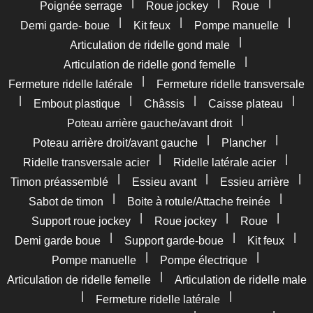
|
|
|
Poignée serrage
Roue jockey
Roue
|
|
|
Demi garde- boue
Kit feux
Pompe manuelle
|
Articulation de ridelle gond male
|
Articulation de ridelle gond femelle
|
Fermeture ridelle latérale
Fermeture ridelle transversale
|
|
|
|
Embout plastique
Châssis
Caisse plateau
|
Poteau arrière gauche/avant droit
|
|
Poteau arrière droit/avant gauche
Plancher
|
|
Ridelle transversale acier
Ridelle latérale acier
|
|
|
Timon préassemblé
Essieu avant
Essieu arrière
|
|
Sabot de timon
Boite à rotule/Attache freinée
|
|
|
Support roue jockey
Roue jockey
Roue
|
|
|
Demi garde boue
Support garde-boue
Kit feux
|
|
Pompe manuelle
Pompe électrique
|
Articulation de ridelle femelle
Articulation de ridelle male
|
|
Fermeture ridelle latérale