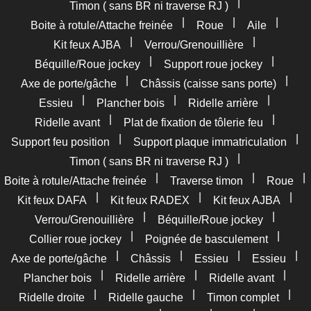
|
Timon ( sans BR ni traverse RJ )
|
|
|
Boite à rotule/Attache freinée
Roue
Aile
|
|
Kit feux AJBA
Verrou/Grenouillière
|
|
Béquille/Roue jockey
Support roue jockey
|
|
Axe de porte/gâche
Châssis (caisse sans porte)
|
|
|
Essieu
Plancher bois
Ridelle arrière
|
|
Ridelle avant
Plat de fixation de tôlerie feu
|
|
Support feu position
Support plaque immatriculation
|
Timon ( sans BR ni traverse RJ )
|
|
|
Boite à rotule/Attache freinée
Traverse timon
Roue
|
|
|
Kit feux DAFA
Kit feux RADEX
Kit feux AJBA
|
|
Verrou/Grenouillière
Béquille/Roue jockey
|
|
Collier roue jockey
Poignée de basculement
|
|
|
|
Axe de porte/gâche
Châssis
Essieu
Essieu
|
|
|
Plancher bois
Ridelle arrière
Ridelle avant
|
|
|
Ridelle droite
Ridelle gauche
Timon complet