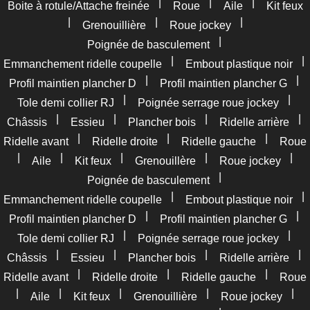
|
|
|
Boite à rotule/Attache freinée
Roue
Aile
Kit feux
|
|
|
Grenouillière
Roue jockey
|
Poignée de basculement
|
|
Emmanchement ridelle coupelle
Embout plastique noir
|
|
Profil maintien plancher D
Profil maintien plancher G
|
|
Tole demi collier RJ
Poignée serrage roue jockey
|
|
|
|
Châssis
Essieu
Plancher bois
Ridelle arrière
|
|
|
Ridelle avant
Ridelle droite
Ridelle gauche
Roue
|
|
|
|
|
Aile
Kit feux
Grenouillère
Roue jockey
|
Poignée de basculement
|
|
Emmanchement ridelle coupelle
Embout plastique noir
|
|
Profil maintien plancher D
Profil maintien plancher G
|
|
Tole demi collier RJ
Poignée serrage roue jockey
|
|
|
|
Châssis
Essieu
Plancher bois
Ridelle arrière
|
|
|
Ridelle avant
Ridelle droite
Ridelle gauche
Roue
|
|
|
|
|
Aile
Kit feux
Grenouillière
Roue jockey