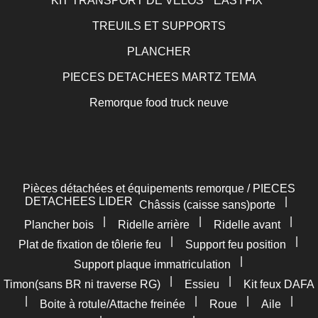
KIT TRANSPORT DE VELOS " EASYFIX"
TREUILS ET SUPPORTS
PLANCHER
PIECES DETACHEES MARTZ TEMA
Remorque food truck neuve
Pièces détachées et équipements remorque / PIECES
DETACHEES LIDER
|
Châssis (caisse sans)porte
|
|
|
Plancher bois
Ridelle arrière
Ridelle avant
|
|
Plat de fixation de tôlerie feu
Support feu position
|
Support plaque immatriculation
|
|
Timon(sans BR ni traverse RG)
Essieu
Kit feux DAFA
|
|
|
|
Boite à rotule/Attache freinée
Roue
Aile