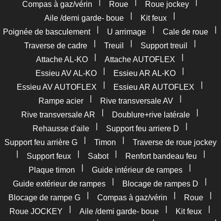
|
|
|
Compas à gaz/vérin
Roue
Roue jockey
|
|
Aile /demi garde- boue
Kit feux
|
|
|
Poignée de basculement
U arrimage
Cale de roue
|
|
|
Traverse de cadre
Treuil
Support treuil
|
|
Attache AL-KO
Attache AUTOFLEX
|
|
Essieu AV AL-KO
Essieu AR AL-KO
|
|
Essieu AV AUTOFLEX
Essieu AR AUTOFLEX
|
|
Rampe acier
Rive transversale AV
|
|
Rive transversale AR
Doublure+rive latérale
|
|
Rehausse d'aile
Support feu arriere D
|
|
Support feu arrière G
Timon
Traverse de roue jockey
|
|
|
|
Support feux
Sabot
Renfort bandeau feu
|
|
Plaque timon
Guide intérieur de rampes
|
|
Guide extérieur de rampes
Blocage de rampes D
|
|
|
Blocage de rampe G
Compas à gaz/vérin
Roue
|
|
|
Roue JOCKEY
Aile /demi garde- boue
Kit feux