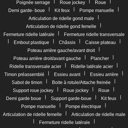
|
|
|
Poignée serrage
Roue jockey
Roue
|
|
|
Demi garde- boue
Kit feux
Pompe manuelle
|
Articulation de ridelle gond male
|
Articulation de ridelle gond femelle
|
Fermeture ridelle latérale
Fermeture ridelle transversale
|
|
|
|
Embout plastique
Châssis
Caisse plateau
|
Poteau arrière gauche/avant droit
|
|
Poteau arrière droit/avant gauche
Plancher
|
|
Ridelle transversale acier
Ridelle latérale acier
|
|
|
Timon préassemblé
Essieu avant
Essieu arrière
|
|
Sabot de timon
Boite à rotule/Attache freinée
|
|
|
Support roue jockey
Roue jockey
Roue
|
|
|
Demi garde boue
Support garde-boue
Kit feux
|
|
Pompe manuelle
Pompe électrique
|
Articulation de ridelle femelle
Articulation de ridelle male
|
|
Fermeture ridelle latérale