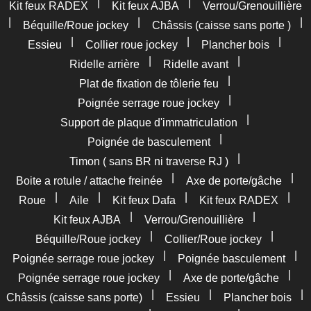
|
|
Kit feux RADEX
Kit feux AJBA
Verrou/Grenouillière
|
|
|
Béquille/Roue jockey
Châssis (caisse sans porte )
|
|
|
Essieu
Collier roue jockey
Plancher bois
|
|
Ridelle arrière
Ridelle avant
|
Plat de fixation de tôlerie feu
|
Poignée serrage roue jockey
|
Support de plaque d'immatriculation
|
Poignée de basculement
|
Timon ( sans BR ni traverse RJ )
|
|
Boite a rotule / attache freinée
Axe de porte/gâche
|
|
|
|
Roue
Aile
Kit feux Dafa
Kit feux RADEX
|
|
Kit feux AJBA
Verrou/Grenouillière
|
|
Béquille/Roue jockey
Collier/Roue jockey
|
|
Poignée serrage roue jockey
Poignée basculement
|
|
Poignée serrage roue jockey
Axe de porte/gâche
|
|
|
Châssis (caisse sans porte)
Essieu
Plancher bois