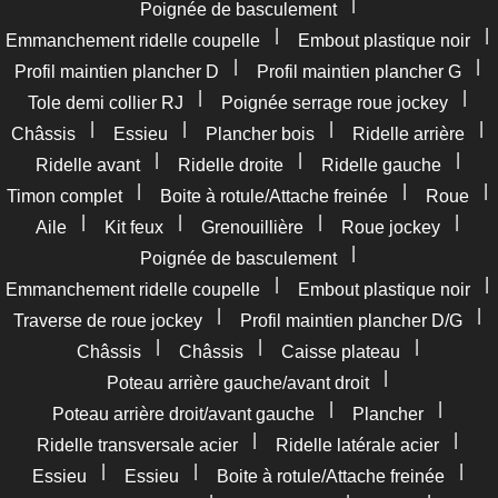
|
Poignée de basculement
|
|
Emmanchement ridelle coupelle
Embout plastique noir
|
|
Profil maintien plancher D
Profil maintien plancher G
|
|
Tole demi collier RJ
Poignée serrage roue jockey
|
|
|
|
Châssis
Essieu
Plancher bois
Ridelle arrière
|
|
|
Ridelle avant
Ridelle droite
Ridelle gauche
|
|
|
Timon complet
Boite à rotule/Attache freinée
Roue
|
|
|
|
Aile
Kit feux
Grenouillière
Roue jockey
|
Poignée de basculement
|
|
Emmanchement ridelle coupelle
Embout plastique noir
|
|
Traverse de roue jockey
Profil maintien plancher D/G
|
|
|
Châssis
Châssis
Caisse plateau
|
Poteau arrière gauche/avant droit
|
|
Poteau arrière droit/avant gauche
Plancher
|
|
Ridelle transversale acier
Ridelle latérale acier
|
|
|
Essieu
Essieu
Boite à rotule/Attache freinée