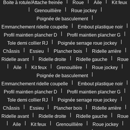
|
|
|
Boite à rotule/Attache freinée
Roue
Aile
Kit feux
|
|
|
Grenouillière
Roue jockey
|
Poignée de basculement
|
|
Emmanchement ridelle coupelle
Embout plastique noir
|
|
Profil maintien plancher D
Profil maintien plancher G
|
|
Tole demi collier RJ
Poignée serrage roue jockey
|
|
|
|
Châssis
Essieu
Plancher bois
Ridelle arrière
|
|
|
Ridelle avant
Ridelle droite
Ridelle gauche
Roue
|
|
|
|
|
Aile
Kit feux
Grenouillère
Roue jockey
|
Poignée de basculement
|
|
Emmanchement ridelle coupelle
Embout plastique noir
|
|
Profil maintien plancher D
Profil maintien plancher G
|
|
Tole demi collier RJ
Poignée serrage roue jockey
|
|
|
|
Châssis
Essieu
Plancher bois
Ridelle arrière
|
|
|
Ridelle avant
Ridelle droite
Ridelle gauche
Roue
|
|
|
|
|
Aile
Kit feux
Grenouillière
Roue jockey