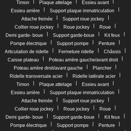
|
|
|
Timon
Plaque attelage
Essieu avant
|
|
Essieu arrière
Support plaque immatriculation
|
|
Attache freinée
Support roue jockey
|
|
|
Collier roue jockey
Roue jockey
Roue
|
|
|
Demi garde- boue
Support garde-boue
Kit feux
|
|
|
Pompe électrique
Support pompe
Penture
|
|
|
Articulation de ridelle
Fermeture ridelle
Châssis
|
|
Caisse plateau
Poteau arrière gauche/avant droit
|
|
Poteau arrière droit/avant gauche
Plancher
|
|
Ridelle transversale acier
Ridelle latérale acier
|
|
|
Timon
Plaque attelage
Essieu avant
|
|
Essieu arrière
Support plaque immatriculation
|
|
Attache freinée
Support roue jockey
|
|
|
Collier roue jockey
Roue jockey
Roue
|
|
|
Demi garde- boue
Support garde-boue
Kit feux
|
|
|
Pompe électrique
Support pompe
Penture