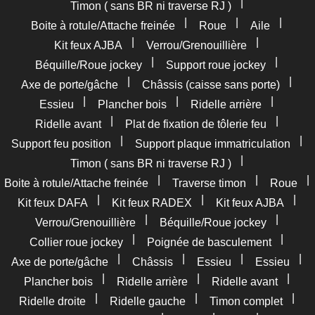
|
Timon ( sans BR ni traverse RJ )
|
|
|
Boite à rotule/Attache freinée
Roue
Aile
|
|
Kit feux AJBA
Verrou/Grenouillière
|
|
Béquille/Roue jockey
Support roue jockey
|
|
Axe de porte/gâche
Châssis (caisse sans porte)
|
|
|
Essieu
Plancher bois
Ridelle arrière
|
|
Ridelle avant
Plat de fixation de tôlerie feu
|
|
Support feu position
Support plaque immatriculation
|
Timon ( sans BR ni traverse RJ )
|
|
|
Boite à rotule/Attache freinée
Traverse timon
Roue
|
|
|
Kit feux DAFA
Kit feux RADEX
Kit feux AJBA
|
|
Verrou/Grenouillière
Béquille/Roue jockey
|
|
Collier roue jockey
Poignée de basculement
|
|
|
|
Axe de porte/gâche
Châssis
Essieu
Essieu
|
|
|
Plancher bois
Ridelle arrière
Ridelle avant
|
|
|
Ridelle droite
Ridelle gauche
Timon complet