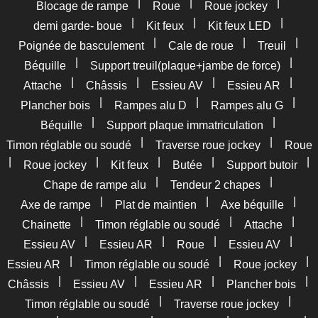
|
|
|
Blocage de rampe
Roue
Roue jockey
|
|
|
demi garde- boue
Kit feux
Kit feux LED
|
|
|
Poignée de basculement
Cale de roue
Treuil
|
|
Béquille
Support treuil(plaque+jambe de force)
|
|
|
|
Attache
Châssis
Essieu AV
Essieu AR
|
|
|
Plancher bois
Rampes alu D
Rampes alu G
|
|
Béquille
Support plaque immatriculation
|
|
Timon réglable ou soudé
Traverse roue jockey
Roue
|
|
|
|
|
Roue jockey
Kit feux
Butée
Support butoir
|
|
Chape de rampe alu
Tendeur 2 chapes
|
|
|
Axe de rampe
Plat de maintien
Axe béquille
|
|
|
Chainette
Timon réglable ou soudé
Attache
|
|
|
|
Essieu AV
Essieu AR
Roue
Essieu AV
|
|
|
Essieu AR
Timon réglable ou soudé
Roue jockey
|
|
|
|
Châssis
Essieu AV
Essieu AR
Plancher bois
|
|
Timon réglable ou soudé
Traverse roue jockey