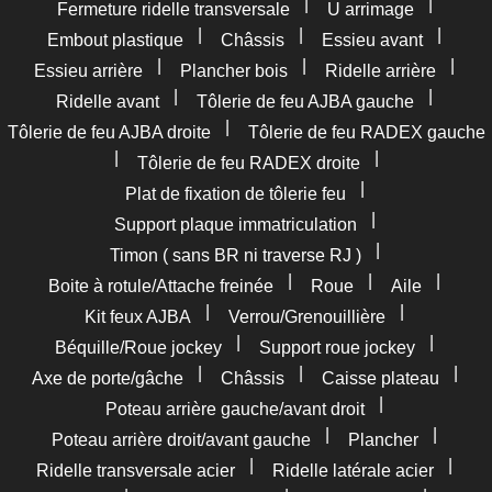
|
|
Fermeture ridelle transversale
U arrimage
|
|
|
Embout plastique
Châssis
Essieu avant
|
|
|
Essieu arrière
Plancher bois
Ridelle arrière
|
|
Ridelle avant
Tôlerie de feu AJBA gauche
|
Tôlerie de feu AJBA droite
Tôlerie de feu RADEX gauche
|
|
Tôlerie de feu RADEX droite
|
Plat de fixation de tôlerie feu
|
Support plaque immatriculation
|
Timon ( sans BR ni traverse RJ )
|
|
|
Boite à rotule/Attache freinée
Roue
Aile
|
|
Kit feux AJBA
Verrou/Grenouillière
|
|
Béquille/Roue jockey
Support roue jockey
|
|
|
Axe de porte/gâche
Châssis
Caisse plateau
|
Poteau arrière gauche/avant droit
|
|
Poteau arrière droit/avant gauche
Plancher
|
|
Ridelle transversale acier
Ridelle latérale acier