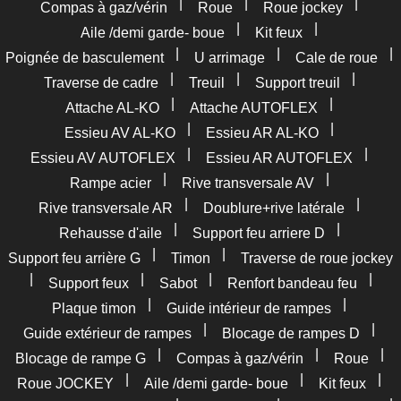
|
|
|
Compas à gaz/vérin
Roue
Roue jockey
|
|
Aile /demi garde- boue
Kit feux
|
|
|
Poignée de basculement
U arrimage
Cale de roue
|
|
|
Traverse de cadre
Treuil
Support treuil
|
|
Attache AL-KO
Attache AUTOFLEX
|
|
Essieu AV AL-KO
Essieu AR AL-KO
|
|
Essieu AV AUTOFLEX
Essieu AR AUTOFLEX
|
|
Rampe acier
Rive transversale AV
|
|
Rive transversale AR
Doublure+rive latérale
|
|
Rehausse d'aile
Support feu arriere D
|
|
Support feu arrière G
Timon
Traverse de roue jockey
|
|
|
|
Support feux
Sabot
Renfort bandeau feu
|
|
Plaque timon
Guide intérieur de rampes
|
|
Guide extérieur de rampes
Blocage de rampes D
|
|
|
Blocage de rampe G
Compas à gaz/vérin
Roue
|
|
|
Roue JOCKEY
Aile /demi garde- boue
Kit feux