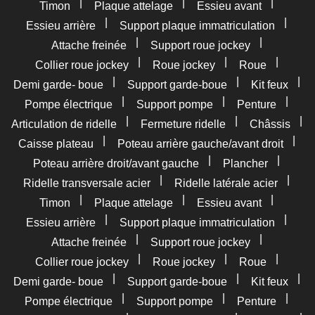
|
|
|
Timon
Plaque attelage
Essieu avant
|
|
Essieu arrière
Support plaque immatriculation
|
|
Attache freinée
Support roue jockey
|
|
|
Collier roue jockey
Roue jockey
Roue
|
|
|
Demi garde- boue
Support garde-boue
Kit feux
|
|
|
Pompe électrique
Support pompe
Penture
|
|
|
Articulation de ridelle
Fermeture ridelle
Châssis
|
|
Caisse plateau
Poteau arrière gauche/avant droit
|
|
Poteau arrière droit/avant gauche
Plancher
|
|
Ridelle transversale acier
Ridelle latérale acier
|
|
|
Timon
Plaque attelage
Essieu avant
|
|
Essieu arrière
Support plaque immatriculation
|
|
Attache freinée
Support roue jockey
|
|
|
Collier roue jockey
Roue jockey
Roue
|
|
|
Demi garde- boue
Support garde-boue
Kit feux
|
|
|
Pompe électrique
Support pompe
Penture