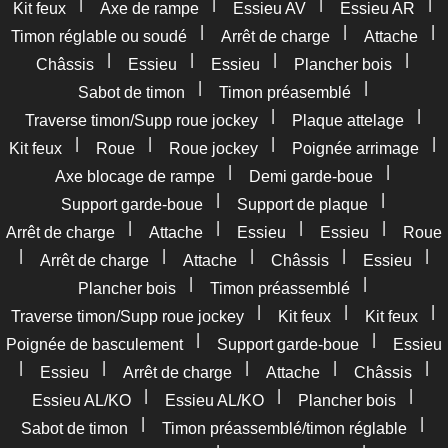
|
|
|
|
Kit feux
Axe de rampe
Essieu AV
Essieu AR
|
|
|
Timon réglable ou soudé
Arrêt de charge
Attache
|
|
|
|
Châssis
Essieu
Essieu
Plancher bois
|
|
Sabot de timon
Timon préasemblé
|
|
Traverse timon/Supp roue jockey
Plaque attelage
|
|
|
|
Kit feux
Roue
Roue jockey
Poignée arrimage
|
|
Axe blocage de rampe
Demi garde-boue
|
|
Support garde-boue
Support de plaque
|
|
|
|
Arrêt de charge
Attache
Essieu
Essieu
Roue
|
|
|
|
|
Arrêt de charge
Attache
Châssis
Essieu
|
|
Plancher bois
Timon préassemblé
|
|
|
Traverse timon/Supp roue jockey
Kit feux
Kit feux
|
|
Poignée de basculement
Support garde-boue
Essieu
|
|
|
|
|
Essieu
Arrêt de charge
Attache
Châssis
|
|
|
Essieu AL/KO
Essieu AL/KO
Plancher bois
|
|
Sabot de timon
Timon préassemblé/timon réglable