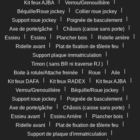
|
|
Kit feux AJBA
Verrou/Grenouillière
|
|
Béquille/Roue jockey
Collier roue jockey
|
|
Support roue jockey
Poignée de basculement
|
|
Axe de porte/gâche
Châssis (caisse sans porte)
|
|
|
|
Essieu
Essieu
Plancher bois
Ridelle arrière
|
|
Ridelle avant
Plat de fixation de tôlerie feu
|
Support plaque immatriculation
|
Timon ( sans BR ni traverse RJ )
|
|
|
Boite à rotule/Attache freinée
Roue
Aile
|
|
|
Kit feux DAFA
Kit feux RADEX
Kit feux AJBA
|
|
Verrou/Grenouillière
Béquille/Roue jockey
|
|
Support roue jockey
Poignée de basculement
|
|
Axe de porte/gâche
Châssis (caisse sans porte)
|
|
|
Essieu avant
Essieu Arrière
Plancher bois
|
|
Ridelle avant
Plat de fixation de tôlerie feu
|
Support de plaque d'immatriculation