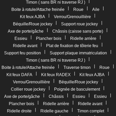
|
Timon ( sans BR ni traverse RJ )
|
|
|
Boite à rotule/Attache freinée
Roue
Aile
|
|
Kit feux AJBA
Verrou/Grenouillière
|
|
Béquille/Roue jockey
Support roue jockey
|
|
Axe de porte/gâche
Châssis (caisse sans porte)
|
|
|
Essieu
Plancher bois
Ridelle arrière
|
|
Ridelle avant
Plat de fixation de tôlerie feu
|
|
Support feu position
Support plaque immatriculation
|
Timon ( sans BR ni traverse RJ )
|
|
|
Boite à rotule/Attache freinée
Traverse timon
Roue
|
|
|
Kit feux DAFA
Kit feux RADEX
Kit feux AJBA
|
|
Verrou/Grenouillière
Béquille/Roue jockey
|
|
Collier roue jockey
Poignée de basculement
|
|
|
|
Axe de porte/gâche
Châssis
Essieu
Essieu
|
|
|
Plancher bois
Ridelle arrière
Ridelle avant
|
|
|
Ridelle droite
Ridelle gauche
Timon complet