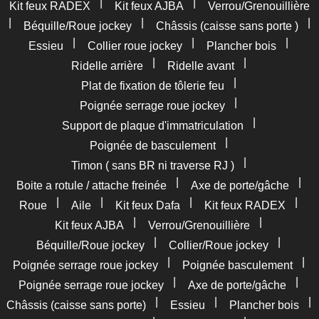
|
|
Kit feux RADEX
Kit feux AJBA
Verrou/Grenouillière
|
|
|
Béquille/Roue jockey
Châssis (caisse sans porte )
|
|
|
Essieu
Collier roue jockey
Plancher bois
|
|
Ridelle arrière
Ridelle avant
|
Plat de fixation de tôlerie feu
|
Poignée serrage roue jockey
|
Support de plaque d'immatriculation
|
Poignée de basculement
|
Timon ( sans BR ni traverse RJ )
|
|
Boite a rotule / attache freinée
Axe de porte/gâche
|
|
|
|
Roue
Aile
Kit feux Dafa
Kit feux RADEX
|
|
Kit feux AJBA
Verrou/Grenouillière
|
|
Béquille/Roue jockey
Collier/Roue jockey
|
|
Poignée serrage roue jockey
Poignée basculement
|
|
Poignée serrage roue jockey
Axe de porte/gâche
|
|
|
Châssis (caisse sans porte)
Essieu
Plancher bois