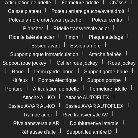
|
|
|
Articulation de ridelle
Fermeture ridelle
Châssis
|
|
Caisse plateau
Poteau arrière gauche/avant droit
|
|
Poteau arrière droit/avant gauche
Poteau central
|
|
Plancher
Ridelle transversale acier
|
|
|
Ridelle latérale acier
Timon
Plaque attelage
|
|
Essieu avant
Essieu arrière
|
|
Support plaque immatriculation
Attache freinée
|
|
Support roue jockey
Collier roue jockey
Roue jockey
|
|
|
|
Roue
Demi garde- boue
Support garde-boue
|
|
|
Kit feux
Pompe électrique
Support pompe
|
|
|
Penture
Articulation de ridelle
Fermeture ridelle
|
|
Attache AL-KO
Attache AUTOFLEX
|
|
Essieu AV/AR AL-KO
Essieu AV/AR AUTOFLEX
|
|
Rampe acier
Rive transversale AV
|
|
Rive transversale AR
Doublure+rive latérale
|
|
Réhausse d'aile
Support feu arrière D