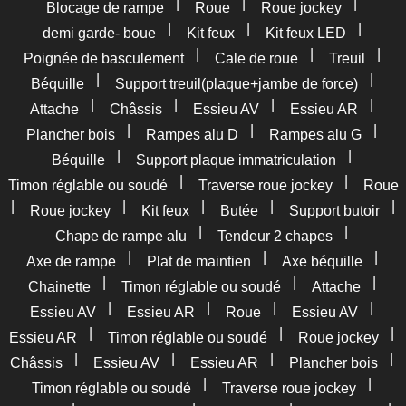
|
|
|
Blocage de rampe
Roue
Roue jockey
|
|
|
demi garde- boue
Kit feux
Kit feux LED
|
|
|
Poignée de basculement
Cale de roue
Treuil
|
|
Béquille
Support treuil(plaque+jambe de force)
|
|
|
|
Attache
Châssis
Essieu AV
Essieu AR
|
|
|
Plancher bois
Rampes alu D
Rampes alu G
|
|
Béquille
Support plaque immatriculation
|
|
Timon réglable ou soudé
Traverse roue jockey
Roue
|
|
|
|
|
Roue jockey
Kit feux
Butée
Support butoir
|
|
Chape de rampe alu
Tendeur 2 chapes
|
|
|
Axe de rampe
Plat de maintien
Axe béquille
|
|
|
Chainette
Timon réglable ou soudé
Attache
|
|
|
|
Essieu AV
Essieu AR
Roue
Essieu AV
|
|
|
Essieu AR
Timon réglable ou soudé
Roue jockey
|
|
|
|
Châssis
Essieu AV
Essieu AR
Plancher bois
|
|
Timon réglable ou soudé
Traverse roue jockey