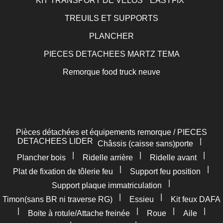
KIT TRANSPORT DE VELOS " EASYFIX"
TREUILS ET SUPPORTS
PLANCHER
PIECES DETACHEES MARTZ TEMA
Remorque food truck neuve
Pièces détachées et équipements remorque / PIECES
DETACHEES LIDER
|
Châssis (caisse sans)porte
|
|
|
Plancher bois
Ridelle arrière
Ridelle avant
|
|
Plat de fixation de tôlerie feu
Support feu position
|
Support plaque immatriculation
|
|
Timon(sans BR ni traverse RG)
Essieu
Kit feux DAFA
|
|
|
|
Boite à rotule/Attache freinée
Roue
Aile