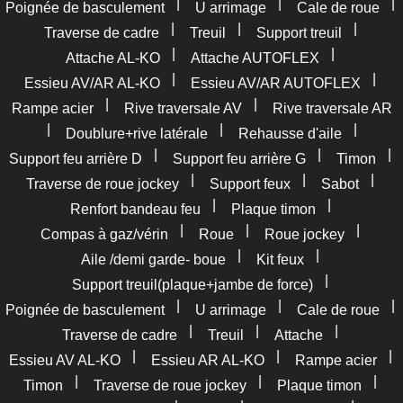
|
|
|
Poignée de basculement
U arrimage
Cale de roue
|
|
|
Traverse de cadre
Treuil
Support treuil
|
|
Attache AL-KO
Attache AUTOFLEX
|
|
Essieu AV/AR AL-KO
Essieu AV/AR AUTOFLEX
|
|
Rampe acier
Rive traversale AV
Rive traversale AR
|
|
|
Doublure+rive latérale
Rehausse d'aile
|
|
|
Support feu arrière D
Support feu arrière G
Timon
|
|
|
Traverse de roue jockey
Support feux
Sabot
|
|
Renfort bandeau feu
Plaque timon
|
|
|
Compas à gaz/vérin
Roue
Roue jockey
|
|
Aile /demi garde- boue
Kit feux
|
Support treuil(plaque+jambe de force)
|
|
|
Poignée de basculement
U arrimage
Cale de roue
|
|
|
Traverse de cadre
Treuil
Attache
|
|
|
Essieu AV AL-KO
Essieu AR AL-KO
Rampe acier
|
|
|
Timon
Traverse de roue jockey
Plaque timon