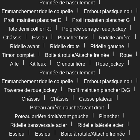
|
Poignée de basculement
|
|
Emmanchement ridelle coupelle
Embout plastique noir
|
|
Profil maintien plancher D
Profil maintien plancher G
|
|
Tole demi collier RJ
Poignée serrage roue jockey
|
|
|
|
Châssis
Essieu
Plancher bois
Ridelle arrière
|
|
|
Ridelle avant
Ridelle droite
Ridelle gauche
|
|
|
Timon complet
Boite à rotule/Attache freinée
Roue
|
|
|
|
Aile
Kit feux
Grenouillière
Roue jockey
|
Poignée de basculement
|
|
Emmanchement ridelle coupelle
Embout plastique noir
|
|
Traverse de roue jockey
Profil maintien plancher D/G
|
|
|
Châssis
Châssis
Caisse plateau
|
Poteau arrière gauche/avant droit
|
|
Poteau arrière droit/avant gauche
Plancher
|
|
Ridelle transversale acier
Ridelle latérale acier
|
|
|
Essieu
Essieu
Boite à rotule/Attache freinée