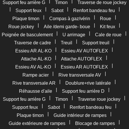
|
|
Support feu arrière G
Timon
Traverse de roue jockey
|
|
|
|
Support feux
Sabot
Renfort bandeau feu
|
|
|
Plaque timon
Compas à gaz/vérin
Roue
|
|
|
Roue jockey
Aile /demi garde- boue
Kit feux
|
|
|
Poignée de basculement
U arrimage
Cale de roue
|
|
|
Traverse de cadre
Treuil
Support treuil
|
|
Essieu AR AL-KO
Essieu AV AUTOFLEX
|
|
Attache AL-KO
Attache AUTOFLEX
|
|
Essieu AV AL-KO
Essieu AR AUTOFLEX
|
|
Rampe acier
Rive transversale AV
|
|
Rive transversale AR
Doublure+rive latérale
|
|
Réhausse d'aile
Support feu arrière D
|
|
|
Support feu arrière G
Timon
Traverse roue jockey
|
|
|
Support feux
Sabot
Renfort bandeau feu
|
|
Plaque timon
Guide intérieur de rampes
|
|
Guide extérieure de rampes
Blocage de rampes