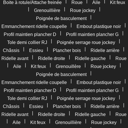
|
|
|
Boite à rotule/Attache freinée
Roue
Aile
Kit feux
|
|
|
Grenouillière
Roue jockey
|
Poignée de basculement
|
|
Emmanchement ridelle coupelle
Embout plastique noir
|
|
Profil maintien plancher D
Profil maintien plancher G
|
|
Tole demi collier RJ
Poignée serrage roue jockey
|
|
|
|
Châssis
Essieu
Plancher bois
Ridelle arrière
|
|
|
Ridelle avant
Ridelle droite
Ridelle gauche
Roue
|
|
|
|
|
Aile
Kit feux
Grenouillère
Roue jockey
|
Poignée de basculement
|
|
Emmanchement ridelle coupelle
Embout plastique noir
|
|
Profil maintien plancher D
Profil maintien plancher G
|
|
Tole demi collier RJ
Poignée serrage roue jockey
|
|
|
|
Châssis
Essieu
Plancher bois
Ridelle arrière
|
|
|
Ridelle avant
Ridelle droite
Ridelle gauche
Roue
|
|
|
|
|
Aile
Kit feux
Grenouillière
Roue jockey