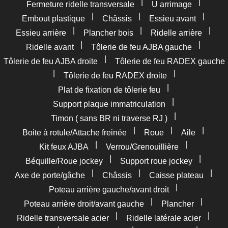
|
|
Fermeture ridelle transversale
U arrimage
|
|
|
Embout plastique
Châssis
Essieu avant
|
|
|
Essieu arrière
Plancher bois
Ridelle arrière
|
|
Ridelle avant
Tôlerie de feu AJBA gauche
|
Tôlerie de feu AJBA droite
Tôlerie de feu RADEX gauche
|
|
Tôlerie de feu RADEX droite
|
Plat de fixation de tôlerie feu
|
Support plaque immatriculation
|
Timon ( sans BR ni traverse RJ )
|
|
|
Boite à rotule/Attache freinée
Roue
Aile
|
|
Kit feux AJBA
Verrou/Grenouillière
|
|
Béquille/Roue jockey
Support roue jockey
|
|
|
Axe de porte/gâche
Châssis
Caisse plateau
|
Poteau arrière gauche/avant droit
|
|
Poteau arrière droit/avant gauche
Plancher
|
|
Ridelle transversale acier
Ridelle latérale acier