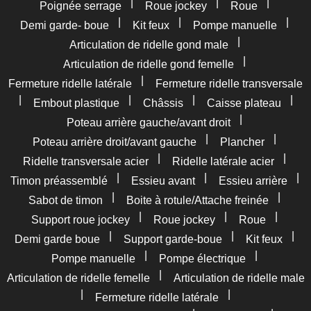
|
|
|
Poignée serrage
Roue jockey
Roue
|
|
|
Demi garde- boue
Kit feux
Pompe manuelle
|
Articulation de ridelle gond male
|
Articulation de ridelle gond femelle
|
Fermeture ridelle latérale
Fermeture ridelle transversale
|
|
|
|
Embout plastique
Châssis
Caisse plateau
|
Poteau arrière gauche/avant droit
|
|
Poteau arrière droit/avant gauche
Plancher
|
|
Ridelle transversale acier
Ridelle latérale acier
|
|
|
Timon préassemblé
Essieu avant
Essieu arrière
|
|
Sabot de timon
Boite à rotule/Attache freinée
|
|
|
Support roue jockey
Roue jockey
Roue
|
|
|
Demi garde boue
Support garde-boue
Kit feux
|
|
Pompe manuelle
Pompe électrique
|
Articulation de ridelle femelle
Articulation de ridelle male
|
|
Fermeture ridelle latérale