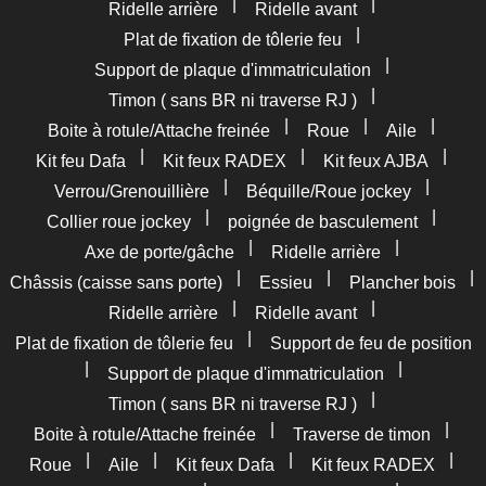
|
|
Ridelle arrière
Ridelle avant
|
Plat de fixation de tôlerie feu
|
Support de plaque d'immatriculation
|
Timon ( sans BR ni traverse RJ )
|
|
|
Boite à rotule/Attache freinée
Roue
Aile
|
|
|
Kit feu Dafa
Kit feux RADEX
Kit feux AJBA
|
|
Verrou/Grenouillière
Béquille/Roue jockey
|
|
Collier roue jockey
poignée de basculement
|
|
Axe de porte/gâche
Ridelle arrière
|
|
|
Châssis (caisse sans porte)
Essieu
Plancher bois
|
|
Ridelle arrière
Ridelle avant
|
Plat de fixation de tôlerie feu
Support de feu de position
|
|
Support de plaque d'immatriculation
|
Timon ( sans BR ni traverse RJ )
|
|
Boite à rotule/Attache freinée
Traverse de timon
|
|
|
|
Roue
Aile
Kit feux Dafa
Kit feux RADEX