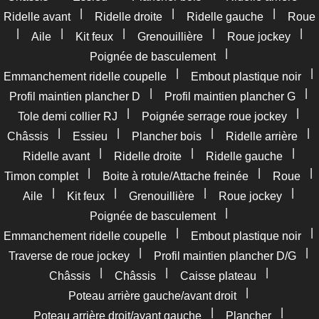
|
|
|
Ridelle avant
Ridelle droite
Ridelle gauche
Roue
|
|
|
|
|
Aile
Kit feux
Grenouillière
Roue jockey
|
Poignée de basculement
|
|
Emmanchement ridelle coupelle
Embout plastique noir
|
|
Profil maintien plancher D
Profil maintien plancher G
|
|
Tole demi collier RJ
Poignée serrage roue jockey
|
|
|
|
Châssis
Essieu
Plancher bois
Ridelle arrière
|
|
|
Ridelle avant
Ridelle droite
Ridelle gauche
|
|
|
Timon complet
Boite à rotule/Attache freinée
Roue
|
|
|
|
Aile
Kit feux
Grenouillière
Roue jockey
|
Poignée de basculement
|
|
Emmanchement ridelle coupelle
Embout plastique noir
|
|
Traverse de roue jockey
Profil maintien plancher D/G
|
|
|
Châssis
Châssis
Caisse plateau
|
Poteau arrière gauche/avant droit
|
|
Poteau arrière droit/avant gauche
Plancher