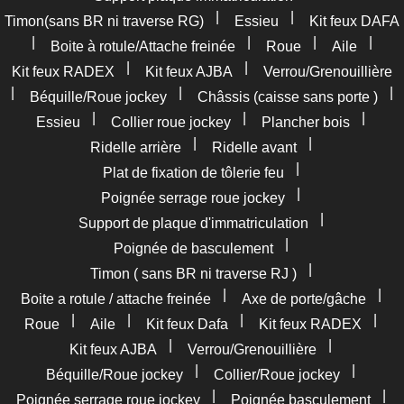
|
|
Timon(sans BR ni traverse RG)
Essieu
Kit feux DAFA
|
|
|
|
Boite à rotule/Attache freinée
Roue
Aile
|
|
Kit feux RADEX
Kit feux AJBA
Verrou/Grenouillière
|
|
|
Béquille/Roue jockey
Châssis (caisse sans porte )
|
|
|
Essieu
Collier roue jockey
Plancher bois
|
|
Ridelle arrière
Ridelle avant
|
Plat de fixation de tôlerie feu
|
Poignée serrage roue jockey
|
Support de plaque d'immatriculation
|
Poignée de basculement
|
Timon ( sans BR ni traverse RJ )
|
|
Boite a rotule / attache freinée
Axe de porte/gâche
|
|
|
|
Roue
Aile
Kit feux Dafa
Kit feux RADEX
|
|
Kit feux AJBA
Verrou/Grenouillière
|
|
Béquille/Roue jockey
Collier/Roue jockey
|
|
Poignée serrage roue jockey
Poignée basculement