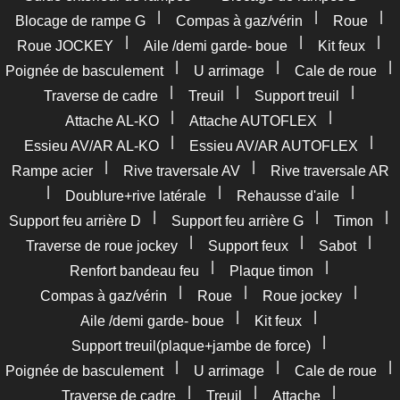
|
|
|
Blocage de rampe G
Compas à gaz/vérin
Roue
|
|
|
Roue JOCKEY
Aile /demi garde- boue
Kit feux
|
|
|
Poignée de basculement
U arrimage
Cale de roue
|
|
|
Traverse de cadre
Treuil
Support treuil
|
|
Attache AL-KO
Attache AUTOFLEX
|
|
Essieu AV/AR AL-KO
Essieu AV/AR AUTOFLEX
|
|
Rampe acier
Rive traversale AV
Rive traversale AR
|
|
|
Doublure+rive latérale
Rehausse d'aile
|
|
|
Support feu arrière D
Support feu arrière G
Timon
|
|
|
Traverse de roue jockey
Support feux
Sabot
|
|
Renfort bandeau feu
Plaque timon
|
|
|
Compas à gaz/vérin
Roue
Roue jockey
|
|
Aile /demi garde- boue
Kit feux
|
Support treuil(plaque+jambe de force)
|
|
|
Poignée de basculement
U arrimage
Cale de roue
|
|
|
Traverse de cadre
Treuil
Attache