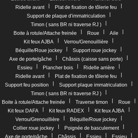
|
|
Ridelle avant
Plat de fixation de tôlerie feu
|
Support de plaque d'immatriculation
|
Timon ( sans BR ni traverse RJ )
|
|
|
Boite à rotule/Attache freinée
Roue
Aile
|
|
Kit feux AJBA
Verrou/Grenouillière
|
|
Béquille/Roue jockey
Support roue jockey
|
|
Axe de porte/gâche
Châssis (caisse sans porte)
|
|
|
Essieu
Plancher bois
Ridelle arrière
|
|
Ridelle avant
Plat de fixation de tôlerie feu
|
|
Support feu position
Support plaque immatriculation
|
Timon ( sans BR ni traverse RJ )
|
|
|
Boite à rotule/Attache freinée
Traverse timon
Roue
|
|
|
Kit feux DAFA
Kit feux RADEX
Kit feux AJBA
|
|
Verrou/Grenouillière
Béquille/Roue jockey
|
|
Collier roue jockey
Poignée de basculement
|
|
|
|
Axe de porte/gâche
Châssis
Essieu
Essieu