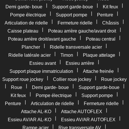
|
|
|
Demi garde- boue
Support garde-boue
Kit feux
|
|
|
Pompe électrique
Support pompe
Penture
|
|
|
Articulation de ridelle
Fermeture ridelle
Châssis
|
|
Caisse plateau
Poteau arrière gauche/avant droit
|
|
Poteau arrière droit/avant gauche
Poteau central
|
|
Plancher
Ridelle transversale acier
|
|
|
Ridelle latérale acier
Timon
Plaque attelage
|
|
Essieu avant
Essieu arrière
|
|
Support plaque immatriculation
Attache freinée
|
|
Support roue jockey
Collier roue jockey
Roue jockey
|
|
|
|
Roue
Demi garde- boue
Support garde-boue
|
|
|
Kit feux
Pompe électrique
Support pompe
|
|
|
Penture
Articulation de ridelle
Fermeture ridelle
|
|
Attache AL-KO
Attache AUTOFLEX
|
|
Essieu AV/AR AL-KO
Essieu AV/AR AUTOFLEX
|
|
Rampe acier
Rive transversale AV