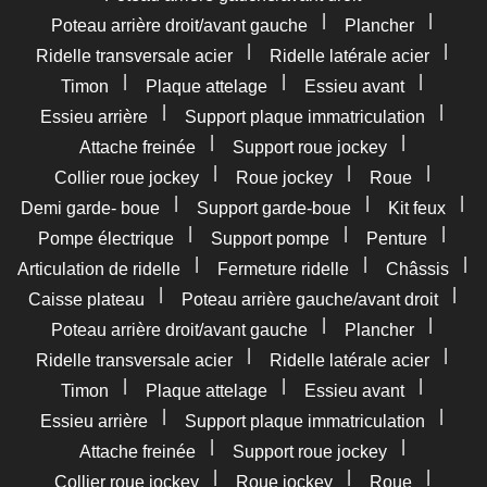
|
|
Poteau arrière droit/avant gauche
Plancher
|
|
Ridelle transversale acier
Ridelle latérale acier
|
|
|
Timon
Plaque attelage
Essieu avant
|
|
Essieu arrière
Support plaque immatriculation
|
|
Attache freinée
Support roue jockey
|
|
|
Collier roue jockey
Roue jockey
Roue
|
|
|
Demi garde- boue
Support garde-boue
Kit feux
|
|
|
Pompe électrique
Support pompe
Penture
|
|
|
Articulation de ridelle
Fermeture ridelle
Châssis
|
|
Caisse plateau
Poteau arrière gauche/avant droit
|
|
Poteau arrière droit/avant gauche
Plancher
|
|
Ridelle transversale acier
Ridelle latérale acier
|
|
|
Timon
Plaque attelage
Essieu avant
|
|
Essieu arrière
Support plaque immatriculation
|
|
Attache freinée
Support roue jockey
|
|
|
Collier roue jockey
Roue jockey
Roue