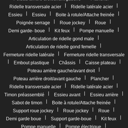
|
|
Ridelle transversale acier
Ridelle latérale acier
|
|
|
Essieu
Essieu
Boite à rotule/Attache freinée
|
|
|
Poignée serrage
Roue jockey
Roue
|
|
|
Demi garde- boue
Kit feux
Pompe manuelle
|
Articulation de ridelle gond male
|
Articulation de ridelle gond femelle
|
Fermeture ridelle latérale
Fermeture ridelle transversale
|
|
|
|
Embout plastique
Châssis
Caisse plateau
|
Poteau arrière gauche/avant droit
|
|
Poteau arrière droit/avant gauche
Plancher
|
|
Ridelle transversale acier
Ridelle latérale acier
|
|
|
Timon préassemblé
Essieu avant
Essieu arrière
|
|
Sabot de timon
Boite à rotule/Attache freinée
|
|
|
Support roue jockey
Roue jockey
Roue
|
|
|
Demi garde boue
Support garde-boue
Kit feux
|
|
Pompe manuelle
Pompe électrique