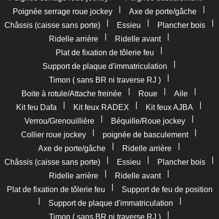
|
|
Poignée serrage roue jockey
Axe de porte/gâche
|
|
|
Châssis (caisse sans porte)
Essieu
Plancher bois
|
|
Ridelle arrière
Ridelle avant
|
Plat de fixation de tôlerie feu
|
Support de plaque d'immatriculation
|
Timon ( sans BR ni traverse RJ )
|
|
|
Boite à rotule/Attache freinée
Roue
Aile
|
|
|
Kit feu Dafa
Kit feux RADEX
Kit feux AJBA
|
|
Verrou/Grenouillière
Béquille/Roue jockey
|
|
Collier roue jockey
poignée de basculement
|
|
Axe de porte/gâche
Ridelle arrière
|
|
|
Châssis (caisse sans porte)
Essieu
Plancher bois
|
|
Ridelle arrière
Ridelle avant
|
Plat de fixation de tôlerie feu
Support de feu de position
|
|
Support de plaque d'immatriculation
|
Timon ( sans BR ni traverse RJ )