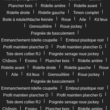
|
|
|
Plancher bois
Ridelle arrière
Ridelle avant
|
|
|
Ridelle droite
Ridelle gauche
Timon complet
|
|
|
Boite à rotule/Attache freinée
Roue
Aile
Kit feux
|
|
|
Grenouillière
Roue jockey
|
Poignée de basculement
|
|
Emmanchement ridelle coupelle
Embout plastique noir
|
|
Profil maintien plancher D
Profil maintien plancher G
|
|
Tole demi collier RJ
Poignée serrage roue jockey
|
|
|
|
Châssis
Essieu
Plancher bois
Ridelle arrière
|
|
|
Ridelle avant
Ridelle droite
Ridelle gauche
Roue
|
|
|
|
|
Aile
Kit feux
Grenouillère
Roue jockey
|
Poignée de basculement
|
|
Emmanchement ridelle coupelle
Embout plastique noir
|
|
Profil maintien plancher D
Profil maintien plancher G
|
|
Tole demi collier RJ
Poignée serrage roue jockey
|
|
|
|
Châssis
Essieu
Plancher bois
Ridelle arrière