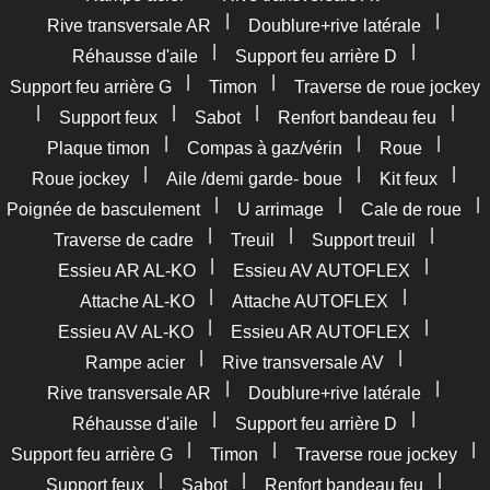
|
|
Rive transversale AR
Doublure+rive latérale
|
|
Réhausse d'aile
Support feu arrière D
|
|
Support feu arrière G
Timon
Traverse de roue jockey
|
|
|
|
Support feux
Sabot
Renfort bandeau feu
|
|
|
Plaque timon
Compas à gaz/vérin
Roue
|
|
|
Roue jockey
Aile /demi garde- boue
Kit feux
|
|
|
Poignée de basculement
U arrimage
Cale de roue
|
|
|
Traverse de cadre
Treuil
Support treuil
|
|
Essieu AR AL-KO
Essieu AV AUTOFLEX
|
|
Attache AL-KO
Attache AUTOFLEX
|
|
Essieu AV AL-KO
Essieu AR AUTOFLEX
|
|
Rampe acier
Rive transversale AV
|
|
Rive transversale AR
Doublure+rive latérale
|
|
Réhausse d'aile
Support feu arrière D
|
|
|
Support feu arrière G
Timon
Traverse roue jockey
|
|
|
Support feux
Sabot
Renfort bandeau feu