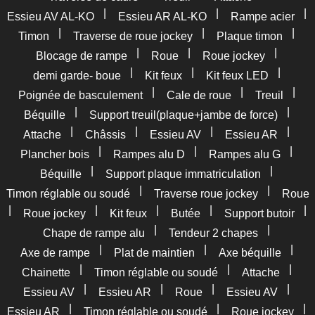
|
|
|
Essieu AV AL-KO
Essieu AR AL-KO
Rampe acier
|
|
|
Timon
Traverse de roue jockey
Plaque timon
|
|
|
Blocage de rampe
Roue
Roue jockey
|
|
|
demi garde- boue
Kit feux
Kit feux LED
|
|
|
Poignée de basculement
Cale de roue
Treuil
|
|
Béquille
Support treuil(plaque+jambe de force)
|
|
|
|
Attache
Châssis
Essieu AV
Essieu AR
|
|
|
Plancher bois
Rampes alu D
Rampes alu G
|
|
Béquille
Support plaque immatriculation
|
|
Timon réglable ou soudé
Traverse roue jockey
Roue
|
|
|
|
|
Roue jockey
Kit feux
Butée
Support butoir
|
|
Chape de rampe alu
Tendeur 2 chapes
|
|
|
Axe de rampe
Plat de maintien
Axe béquille
|
|
|
Chainette
Timon réglable ou soudé
Attache
|
|
|
|
Essieu AV
Essieu AR
Roue
Essieu AV
|
|
|
Essieu AR
Timon réglable ou soudé
Roue jockey