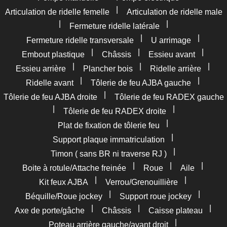
|
Articulation de ridelle femelle
Articulation de ridelle male
|
|
Fermeture ridelle latérale
|
|
Fermeture ridelle transversale
U arrimage
|
|
|
Embout plastique
Châssis
Essieu avant
|
|
|
Essieu arrière
Plancher bois
Ridelle arrière
|
|
Ridelle avant
Tôlerie de feu AJBA gauche
|
Tôlerie de feu AJBA droite
Tôlerie de feu RADEX gauche
|
|
Tôlerie de feu RADEX droite
|
Plat de fixation de tôlerie feu
|
Support plaque immatriculation
|
Timon ( sans BR ni traverse RJ )
|
|
|
Boite à rotule/Attache freinée
Roue
Aile
|
|
Kit feux AJBA
Verrou/Grenouillière
|
|
Béquille/Roue jockey
Support roue jockey
|
|
|
Axe de porte/gâche
Châssis
Caisse plateau
|
Poteau arrière gauche/avant droit