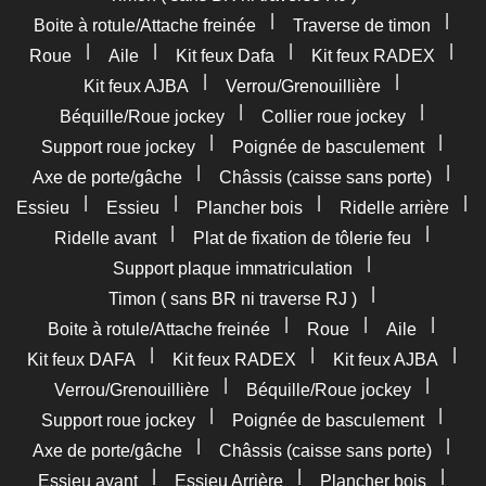
|
|
Boite à rotule/Attache freinée
Traverse de timon
|
|
|
|
Roue
Aile
Kit feux Dafa
Kit feux RADEX
|
|
Kit feux AJBA
Verrou/Grenouillière
|
|
Béquille/Roue jockey
Collier roue jockey
|
|
Support roue jockey
Poignée de basculement
|
|
Axe de porte/gâche
Châssis (caisse sans porte)
|
|
|
|
Essieu
Essieu
Plancher bois
Ridelle arrière
|
|
Ridelle avant
Plat de fixation de tôlerie feu
|
Support plaque immatriculation
|
Timon ( sans BR ni traverse RJ )
|
|
|
Boite à rotule/Attache freinée
Roue
Aile
|
|
|
Kit feux DAFA
Kit feux RADEX
Kit feux AJBA
|
|
Verrou/Grenouillière
Béquille/Roue jockey
|
|
Support roue jockey
Poignée de basculement
|
|
Axe de porte/gâche
Châssis (caisse sans porte)
|
|
|
Essieu avant
Essieu Arrière
Plancher bois