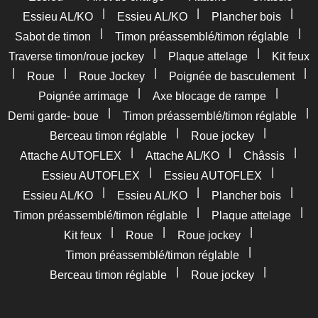
|
|
|
Essieu AL/KO
Essieu AL/KO
Plancher bois
|
|
Sabot de timon
Timon préassemblé/timon réglable
|
|
Traverse timon/roue jockey
Plaque attelage
Kit feux
|
|
|
|
Roue
Roue Jockey
Poignée de basculement
|
|
Poignée arrimage
Axe blocage de rampe
|
|
Demi garde- boue
Timon préassemblé/timon réglable
|
|
Berceau timon réglable
Roue jockey
|
|
|
Attache AUTOFLEX
Attache AL/KO
Châssis
|
|
Essieu AUTOFLEX
Essieu AUTOFLEX
|
|
|
Essieu AL/KO
Essieu AL/KO
Plancher bois
|
|
Timon préassemblé/timon réglable
Plaque attelage
|
|
|
Kit feux
Roue
Roue jockey
|
Timon préassemblé/timon réglable
|
|
Berceau timon réglable
Roue jockey