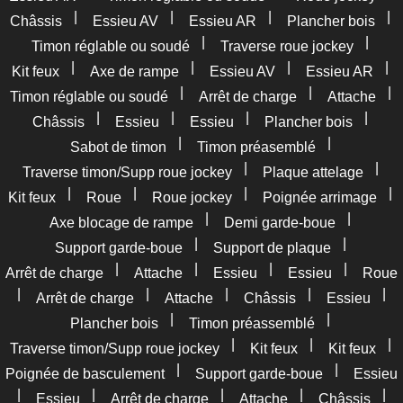
|
|
|
|
Châssis
Essieu AV
Essieu AR
Plancher bois
|
|
Timon réglable ou soudé
Traverse roue jockey
|
|
|
|
Kit feux
Axe de rampe
Essieu AV
Essieu AR
|
|
|
Timon réglable ou soudé
Arrêt de charge
Attache
|
|
|
|
Châssis
Essieu
Essieu
Plancher bois
|
|
Sabot de timon
Timon préasemblé
|
|
Traverse timon/Supp roue jockey
Plaque attelage
|
|
|
|
Kit feux
Roue
Roue jockey
Poignée arrimage
|
|
Axe blocage de rampe
Demi garde-boue
|
|
Support garde-boue
Support de plaque
|
|
|
|
Arrêt de charge
Attache
Essieu
Essieu
Roue
|
|
|
|
|
Arrêt de charge
Attache
Châssis
Essieu
|
|
Plancher bois
Timon préassemblé
|
|
|
Traverse timon/Supp roue jockey
Kit feux
Kit feux
|
|
Poignée de basculement
Support garde-boue
Essieu
|
|
|
|
|
Essieu
Arrêt de charge
Attache
Châssis