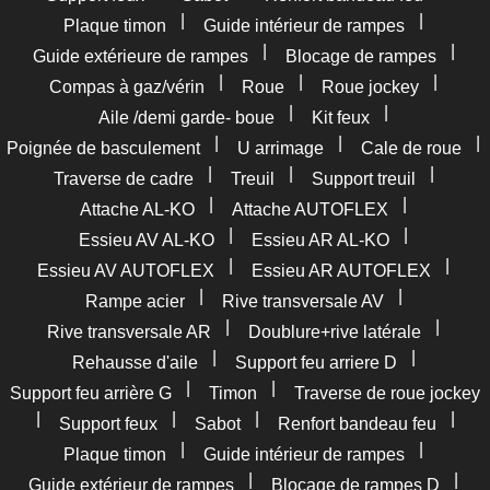
|
|
Plaque timon
Guide intérieur de rampes
|
|
Guide extérieure de rampes
Blocage de rampes
|
|
|
Compas à gaz/vérin
Roue
Roue jockey
|
|
Aile /demi garde- boue
Kit feux
|
|
|
Poignée de basculement
U arrimage
Cale de roue
|
|
|
Traverse de cadre
Treuil
Support treuil
|
|
Attache AL-KO
Attache AUTOFLEX
|
|
Essieu AV AL-KO
Essieu AR AL-KO
|
|
Essieu AV AUTOFLEX
Essieu AR AUTOFLEX
|
|
Rampe acier
Rive transversale AV
|
|
Rive transversale AR
Doublure+rive latérale
|
|
Rehausse d'aile
Support feu arriere D
|
|
Support feu arrière G
Timon
Traverse de roue jockey
|
|
|
|
Support feux
Sabot
Renfort bandeau feu
|
|
Plaque timon
Guide intérieur de rampes
|
|
Guide extérieur de rampes
Blocage de rampes D