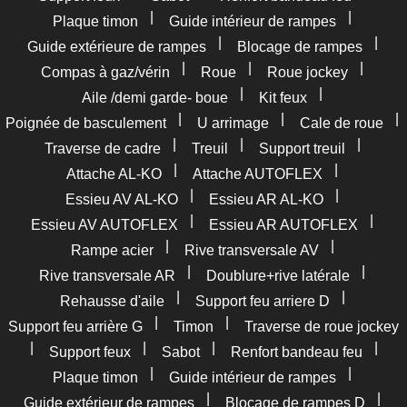
|
|
Plaque timon
Guide intérieur de rampes
|
|
Guide extérieure de rampes
Blocage de rampes
|
|
|
Compas à gaz/vérin
Roue
Roue jockey
|
|
Aile /demi garde- boue
Kit feux
|
|
|
Poignée de basculement
U arrimage
Cale de roue
|
|
|
Traverse de cadre
Treuil
Support treuil
|
|
Attache AL-KO
Attache AUTOFLEX
|
|
Essieu AV AL-KO
Essieu AR AL-KO
|
|
Essieu AV AUTOFLEX
Essieu AR AUTOFLEX
|
|
Rampe acier
Rive transversale AV
|
|
Rive transversale AR
Doublure+rive latérale
|
|
Rehausse d'aile
Support feu arriere D
|
|
Support feu arrière G
Timon
Traverse de roue jockey
|
|
|
|
Support feux
Sabot
Renfort bandeau feu
|
|
Plaque timon
Guide intérieur de rampes
|
|
Guide extérieur de rampes
Blocage de rampes D