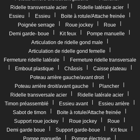
|
|
Ridelle transversale acier
Ridelle latérale acier
|
|
|
Essieu
Essieu
Boite à rotule/Attache freinée
|
|
|
Poignée serrage
Roue jockey
Roue
|
|
|
Demi garde- boue
Kit feux
Pompe manuelle
|
Articulation de ridelle gond male
|
Articulation de ridelle gond femelle
|
Fermeture ridelle latérale
Fermeture ridelle transversale
|
|
|
|
Embout plastique
Châssis
Caisse plateau
|
Poteau arrière gauche/avant droit
|
|
Poteau arrière droit/avant gauche
Plancher
|
|
Ridelle transversale acier
Ridelle latérale acier
|
|
|
Timon préassemblé
Essieu avant
Essieu arrière
|
|
Sabot de timon
Boite à rotule/Attache freinée
|
|
|
Support roue jockey
Roue jockey
Roue
|
|
|
Demi garde boue
Support garde-boue
Kit feux
|
|
Pompe manuelle
Pompe électrique