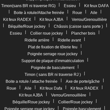
|
|
Timon(sans BR ni traverse RG)
Essieu
Kit feux DAFA
|
|
|
|
Boite à rotule/Attache freinée
Roue
Aile
|
|
Kit feux RADEX
Kit feux AJBA
Verrou/Grenouillière
|
|
|
Béquille/Roue jockey
Châssis (caisse sans porte )
|
|
|
Essieu
Collier roue jockey
Plancher bois
|
|
Ridelle arrière
Ridelle avant
|
Plat de fixation de tôlerie feu
|
Poignée serrage roue jockey
|
Support de plaque d'immatriculation
|
Poignée de basculement
|
Timon ( sans BR ni traverse RJ )
|
|
Boite a rotule / attache freinée
Axe de porte/gâche
|
|
|
|
Roue
Aile
Kit feux Dafa
Kit feux RADEX
|
|
Kit feux AJBA
Verrou/Grenouillière
|
|
Béquille/Roue jockey
Collier/Roue jockey
|
|
Poignée serrage roue jockey
Poignée basculement