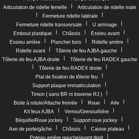
|
Articulation de ridelle femelle
Articulation de ridelle male
|
|
Fermeture ridelle latérale
|
|
Fermeture ridelle transversale
U arrimage
|
|
|
Embout plastique
Châssis
Essieu avant
|
|
|
Essieu arrière
Plancher bois
Ridelle arrière
|
|
Ridelle avant
Tôlerie de feu AJBA gauche
|
Tôlerie de feu AJBA droite
Tôlerie de feu RADEX gauche
|
|
Tôlerie de feu RADEX droite
|
Plat de fixation de tôlerie feu
|
Support plaque immatriculation
|
Timon ( sans BR ni traverse RJ )
|
|
|
Boite à rotule/Attache freinée
Roue
Aile
|
|
Kit feux AJBA
Verrou/Grenouillière
|
|
Béquille/Roue jockey
Support roue jockey
|
|
|
Axe de porte/gâche
Châssis
Caisse plateau
|
Poteau arrière gauche/avant droit