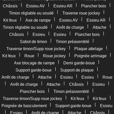
|
|
|
|
Châssis
Essieu AV
Essieu AR
Plancher bois
|
|
Timon réglable ou soudé
Traverse roue jockey
|
|
|
|
Kit feux
Axe de rampe
Essieu AV
Essieu AR
|
|
|
Timon réglable ou soudé
Arrêt de charge
Attache
|
|
|
|
Châssis
Essieu
Essieu
Plancher bois
|
|
Sabot de timon
Timon préasemblé
|
|
Traverse timon/Supp roue jockey
Plaque attelage
|
|
|
|
Kit feux
Roue
Roue jockey
Poignée arrimage
|
|
Axe blocage de rampe
Demi garde-boue
|
|
Support garde-boue
Support de plaque
|
|
|
|
Arrêt de charge
Attache
Essieu
Essieu
Roue
|
|
|
|
|
Arrêt de charge
Attache
Châssis
Essieu
|
|
Plancher bois
Timon préassemblé
|
|
|
Traverse timon/Supp roue jockey
Kit feux
Kit feux
|
|
Poignée de basculement
Support garde-boue
Essieu
|
|
|
|
|
Essieu
Arrêt de charge
Attache
Châssis