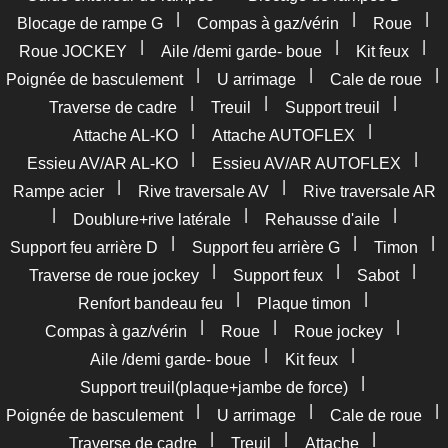
|
|
|
Blocage de rampe G
Compas à gaz/vérin
Roue
|
|
|
Roue JOCKEY
Aile /demi garde- boue
Kit feux
|
|
|
Poignée de basculement
U arrimage
Cale de roue
|
|
|
Traverse de cadre
Treuil
Support treuil
|
|
Attache AL-KO
Attache AUTOFLEX
|
|
Essieu AV/AR AL-KO
Essieu AV/AR AUTOFLEX
|
|
Rampe acier
Rive traversale AV
Rive traversale AR
|
|
|
Doublure+rive latérale
Rehausse d'aile
|
|
|
Support feu arrière D
Support feu arrière G
Timon
|
|
|
Traverse de roue jockey
Support feux
Sabot
|
|
Renfort bandeau feu
Plaque timon
|
|
|
Compas à gaz/vérin
Roue
Roue jockey
|
|
Aile /demi garde- boue
Kit feux
|
Support treuil(plaque+jambe de force)
|
|
|
Poignée de basculement
U arrimage
Cale de roue
|
|
|
Traverse de cadre
Treuil
Attache