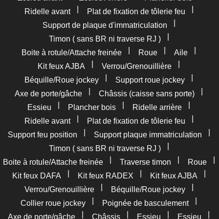
|
|
Ridelle avant
Plat de fixation de tôlerie feu
|
Support de plaque d'immatriculation
|
Timon ( sans BR ni traverse RJ )
|
|
|
Boite à rotule/Attache freinée
Roue
Aile
|
|
Kit feux AJBA
Verrou/Grenouillière
|
|
Béquille/Roue jockey
Support roue jockey
|
|
Axe de porte/gâche
Châssis (caisse sans porte)
|
|
|
Essieu
Plancher bois
Ridelle arrière
|
|
Ridelle avant
Plat de fixation de tôlerie feu
|
|
Support feu position
Support plaque immatriculation
|
Timon ( sans BR ni traverse RJ )
|
|
|
Boite à rotule/Attache freinée
Traverse timon
Roue
|
|
|
Kit feux DAFA
Kit feux RADEX
Kit feux AJBA
|
|
Verrou/Grenouillière
Béquille/Roue jockey
|
|
Collier roue jockey
Poignée de basculement
|
|
|
|
Axe de porte/gâche
Châssis
Essieu
Essieu