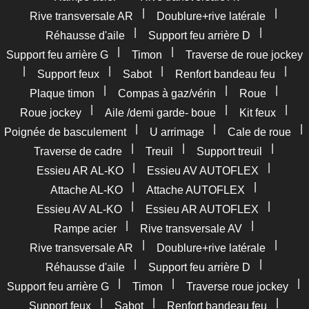
|
|
Rive transversale AR
Doublure+rive latérale
|
|
Réhausse d'aile
Support feu arrière D
|
|
Support feu arrière G
Timon
Traverse de roue jockey
|
|
|
|
Support feux
Sabot
Renfort bandeau feu
|
|
|
Plaque timon
Compas à gaz/vérin
Roue
|
|
|
Roue jockey
Aile /demi garde- boue
Kit feux
|
|
|
Poignée de basculement
U arrimage
Cale de roue
|
|
|
Traverse de cadre
Treuil
Support treuil
|
|
Essieu AR AL-KO
Essieu AV AUTOFLEX
|
|
Attache AL-KO
Attache AUTOFLEX
|
|
Essieu AV AL-KO
Essieu AR AUTOFLEX
|
|
Rampe acier
Rive transversale AV
|
|
Rive transversale AR
Doublure+rive latérale
|
|
Réhausse d'aile
Support feu arrière D
|
|
|
Support feu arrière G
Timon
Traverse roue jockey
|
|
|
Support feux
Sabot
Renfort bandeau feu