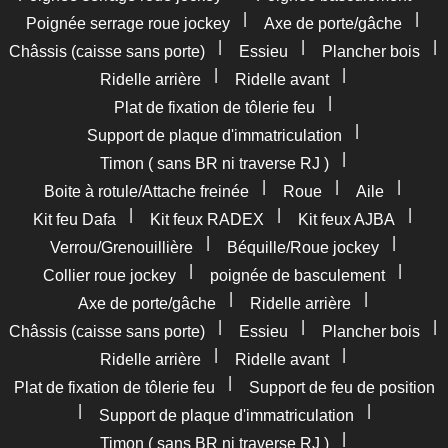
|
|
Poignée serrage roue jockey
Axe de porte/gâche
|
|
|
Châssis (caisse sans porte)
Essieu
Plancher bois
|
|
Ridelle arrière
Ridelle avant
|
Plat de fixation de tôlerie feu
|
Support de plaque d'immatriculation
|
Timon ( sans BR ni traverse RJ )
|
|
|
Boite à rotule/Attache freinée
Roue
Aile
|
|
|
Kit feu Dafa
Kit feux RADEX
Kit feux AJBA
|
|
Verrou/Grenouillière
Béquille/Roue jockey
|
|
Collier roue jockey
poignée de basculement
|
|
Axe de porte/gâche
Ridelle arrière
|
|
|
Châssis (caisse sans porte)
Essieu
Plancher bois
|
|
Ridelle arrière
Ridelle avant
|
Plat de fixation de tôlerie feu
Support de feu de position
|
|
Support de plaque d'immatriculation
|
Timon ( sans BR ni traverse RJ )