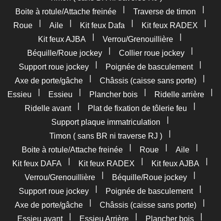
|
|
Boite à rotule/Attache freinée
Traverse de timon
|
|
|
|
Roue
Aile
Kit feux Dafa
Kit feux RADEX
|
|
Kit feux AJBA
Verrou/Grenouillière
|
|
Béquille/Roue jockey
Collier roue jockey
|
|
Support roue jockey
Poignée de basculement
|
|
Axe de porte/gâche
Châssis (caisse sans porte)
|
|
|
|
Essieu
Essieu
Plancher bois
Ridelle arrière
|
|
Ridelle avant
Plat de fixation de tôlerie feu
|
Support plaque immatriculation
|
Timon ( sans BR ni traverse RJ )
|
|
|
Boite à rotule/Attache freinée
Roue
Aile
|
|
|
Kit feux DAFA
Kit feux RADEX
Kit feux AJBA
|
|
Verrou/Grenouillière
Béquille/Roue jockey
|
|
Support roue jockey
Poignée de basculement
|
|
Axe de porte/gâche
Châssis (caisse sans porte)
|
|
|
Essieu avant
Essieu Arrière
Plancher bois