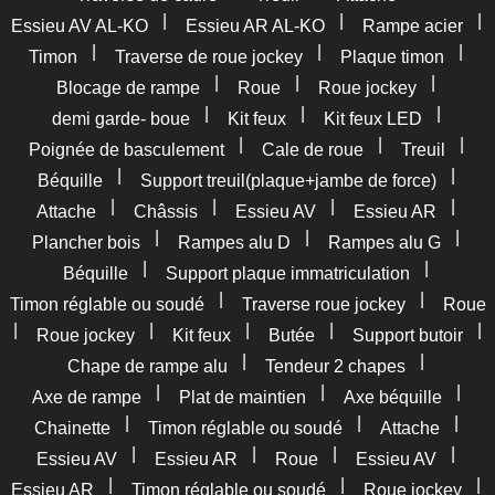
|
|
|
Essieu AV AL-KO
Essieu AR AL-KO
Rampe acier
|
|
|
Timon
Traverse de roue jockey
Plaque timon
|
|
|
Blocage de rampe
Roue
Roue jockey
|
|
|
demi garde- boue
Kit feux
Kit feux LED
|
|
|
Poignée de basculement
Cale de roue
Treuil
|
|
Béquille
Support treuil(plaque+jambe de force)
|
|
|
|
Attache
Châssis
Essieu AV
Essieu AR
|
|
|
Plancher bois
Rampes alu D
Rampes alu G
|
|
Béquille
Support plaque immatriculation
|
|
Timon réglable ou soudé
Traverse roue jockey
Roue
|
|
|
|
|
Roue jockey
Kit feux
Butée
Support butoir
|
|
Chape de rampe alu
Tendeur 2 chapes
|
|
|
Axe de rampe
Plat de maintien
Axe béquille
|
|
|
Chainette
Timon réglable ou soudé
Attache
|
|
|
|
Essieu AV
Essieu AR
Roue
Essieu AV
|
|
|
Essieu AR
Timon réglable ou soudé
Roue jockey