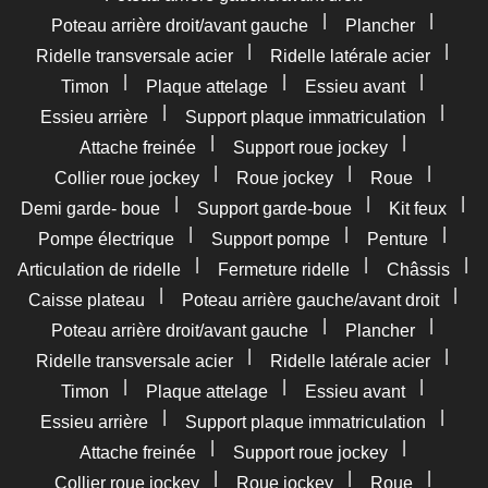
|
|
Poteau arrière droit/avant gauche
Plancher
|
|
Ridelle transversale acier
Ridelle latérale acier
|
|
|
Timon
Plaque attelage
Essieu avant
|
|
Essieu arrière
Support plaque immatriculation
|
|
Attache freinée
Support roue jockey
|
|
|
Collier roue jockey
Roue jockey
Roue
|
|
|
Demi garde- boue
Support garde-boue
Kit feux
|
|
|
Pompe électrique
Support pompe
Penture
|
|
|
Articulation de ridelle
Fermeture ridelle
Châssis
|
|
Caisse plateau
Poteau arrière gauche/avant droit
|
|
Poteau arrière droit/avant gauche
Plancher
|
|
Ridelle transversale acier
Ridelle latérale acier
|
|
|
Timon
Plaque attelage
Essieu avant
|
|
Essieu arrière
Support plaque immatriculation
|
|
Attache freinée
Support roue jockey
|
|
|
Collier roue jockey
Roue jockey
Roue