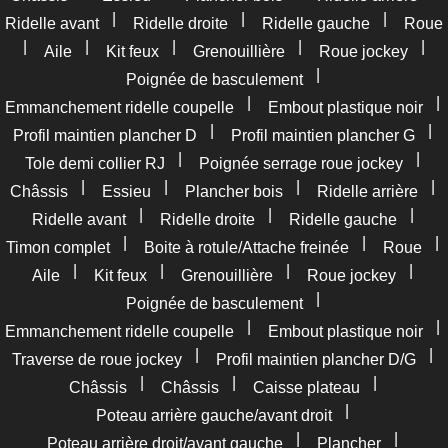
|
|
|
Ridelle avant
Ridelle droite
Ridelle gauche
Roue
|
|
|
|
|
Aile
Kit feux
Grenouillière
Roue jockey
|
Poignée de basculement
|
|
Emmanchement ridelle coupelle
Embout plastique noir
|
|
Profil maintien plancher D
Profil maintien plancher G
|
|
Tole demi collier RJ
Poignée serrage roue jockey
|
|
|
|
Châssis
Essieu
Plancher bois
Ridelle arrière
|
|
|
Ridelle avant
Ridelle droite
Ridelle gauche
|
|
|
Timon complet
Boite à rotule/Attache freinée
Roue
|
|
|
|
Aile
Kit feux
Grenouillière
Roue jockey
|
Poignée de basculement
|
|
Emmanchement ridelle coupelle
Embout plastique noir
|
|
Traverse de roue jockey
Profil maintien plancher D/G
|
|
|
Châssis
Châssis
Caisse plateau
|
Poteau arrière gauche/avant droit
|
|
Poteau arrière droit/avant gauche
Plancher