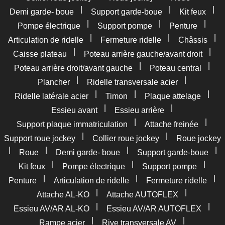
|
|
|
Demi garde- boue
Support garde-boue
Kit feux
|
|
|
Pompe électrique
Support pompe
Penture
|
|
|
Articulation de ridelle
Fermeture ridelle
Châssis
|
|
Caisse plateau
Poteau arrière gauche/avant droit
|
|
Poteau arrière droit/avant gauche
Poteau central
|
|
Plancher
Ridelle transversale acier
|
|
|
Ridelle latérale acier
Timon
Plaque attelage
|
|
Essieu avant
Essieu arrière
|
|
Support plaque immatriculation
Attache freinée
|
|
Support roue jockey
Collier roue jockey
Roue jockey
|
|
|
|
Roue
Demi garde- boue
Support garde-boue
|
|
|
Kit feux
Pompe électrique
Support pompe
|
|
|
Penture
Articulation de ridelle
Fermeture ridelle
|
|
Attache AL-KO
Attache AUTOFLEX
|
|
Essieu AV/AR AL-KO
Essieu AV/AR AUTOFLEX
|
|
Rampe acier
Rive transversale AV