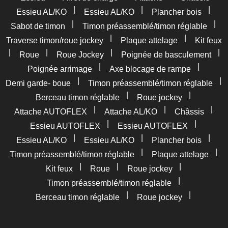
|
|
|
Essieu AL/KO
Essieu AL/KO
Plancher bois
|
|
Sabot de timon
Timon préassemblé/timon réglable
|
|
Traverse timon/roue jockey
Plaque attelage
Kit feux
|
|
|
|
Roue
Roue Jockey
Poignée de basculement
|
|
Poignée arrimage
Axe blocage de rampe
|
|
Demi garde- boue
Timon préassemblé/timon réglable
|
|
Berceau timon réglable
Roue jockey
|
|
|
Attache AUTOFLEX
Attache AL/KO
Châssis
|
|
Essieu AUTOFLEX
Essieu AUTOFLEX
|
|
|
Essieu AL/KO
Essieu AL/KO
Plancher bois
|
|
Timon préassemblé/timon réglable
Plaque attelage
|
|
|
Kit feux
Roue
Roue jockey
|
Timon préassemblé/timon réglable
|
|
Berceau timon réglable
Roue jockey