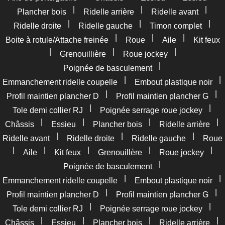
|
|
|
Plancher bois
Ridelle arrière
Ridelle avant
|
|
|
Ridelle droite
Ridelle gauche
Timon complet
|
|
|
Boite à rotule/Attache freinée
Roue
Aile
Kit feux
|
|
|
Grenouillière
Roue jockey
|
Poignée de basculement
|
|
Emmanchement ridelle coupelle
Embout plastique noir
|
|
Profil maintien plancher D
Profil maintien plancher G
|
|
Tole demi collier RJ
Poignée serrage roue jockey
|
|
|
|
Châssis
Essieu
Plancher bois
Ridelle arrière
|
|
|
Ridelle avant
Ridelle droite
Ridelle gauche
Roue
|
|
|
|
|
Aile
Kit feux
Grenouillère
Roue jockey
|
Poignée de basculement
|
|
Emmanchement ridelle coupelle
Embout plastique noir
|
|
Profil maintien plancher D
Profil maintien plancher G
|
|
Tole demi collier RJ
Poignée serrage roue jockey
|
|
|
|
Châssis
Essieu
Plancher bois
Ridelle arrière