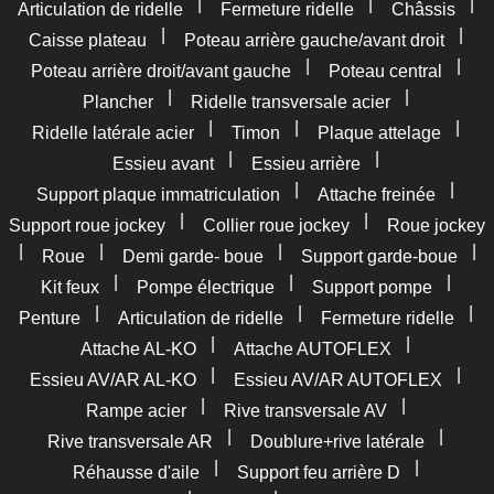
|
|
|
Articulation de ridelle
Fermeture ridelle
Châssis
|
|
Caisse plateau
Poteau arrière gauche/avant droit
|
|
Poteau arrière droit/avant gauche
Poteau central
|
|
Plancher
Ridelle transversale acier
|
|
|
Ridelle latérale acier
Timon
Plaque attelage
|
|
Essieu avant
Essieu arrière
|
|
Support plaque immatriculation
Attache freinée
|
|
Support roue jockey
Collier roue jockey
Roue jockey
|
|
|
|
Roue
Demi garde- boue
Support garde-boue
|
|
|
Kit feux
Pompe électrique
Support pompe
|
|
|
Penture
Articulation de ridelle
Fermeture ridelle
|
|
Attache AL-KO
Attache AUTOFLEX
|
|
Essieu AV/AR AL-KO
Essieu AV/AR AUTOFLEX
|
|
Rampe acier
Rive transversale AV
|
|
Rive transversale AR
Doublure+rive latérale
|
|
Réhausse d'aile
Support feu arrière D