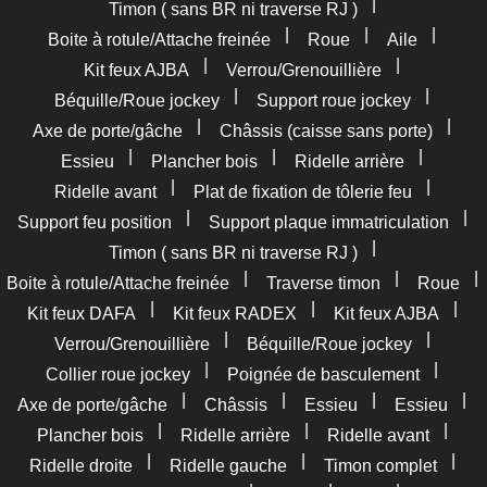
|
Timon ( sans BR ni traverse RJ )
|
|
|
Boite à rotule/Attache freinée
Roue
Aile
|
|
Kit feux AJBA
Verrou/Grenouillière
|
|
Béquille/Roue jockey
Support roue jockey
|
|
Axe de porte/gâche
Châssis (caisse sans porte)
|
|
|
Essieu
Plancher bois
Ridelle arrière
|
|
Ridelle avant
Plat de fixation de tôlerie feu
|
|
Support feu position
Support plaque immatriculation
|
Timon ( sans BR ni traverse RJ )
|
|
|
Boite à rotule/Attache freinée
Traverse timon
Roue
|
|
|
Kit feux DAFA
Kit feux RADEX
Kit feux AJBA
|
|
Verrou/Grenouillière
Béquille/Roue jockey
|
|
Collier roue jockey
Poignée de basculement
|
|
|
|
Axe de porte/gâche
Châssis
Essieu
Essieu
|
|
|
Plancher bois
Ridelle arrière
Ridelle avant
|
|
|
Ridelle droite
Ridelle gauche
Timon complet