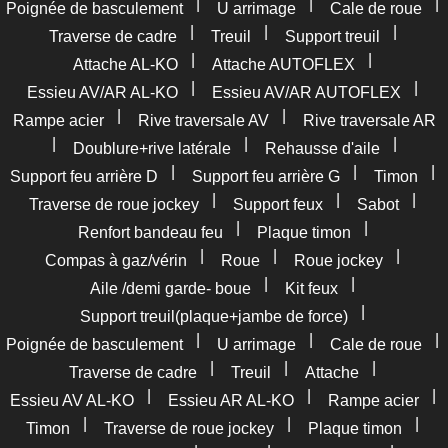
|
|
|
Poignée de basculement
U arrimage
Cale de roue
|
|
|
Traverse de cadre
Treuil
Support treuil
|
|
Attache AL-KO
Attache AUTOFLEX
|
|
Essieu AV/AR AL-KO
Essieu AV/AR AUTOFLEX
|
|
Rampe acier
Rive traversale AV
Rive traversale AR
|
|
|
Doublure+rive latérale
Rehausse d'aile
|
|
|
Support feu arrière D
Support feu arrière G
Timon
|
|
|
Traverse de roue jockey
Support feux
Sabot
|
|
Renfort bandeau feu
Plaque timon
|
|
|
Compas à gaz/vérin
Roue
Roue jockey
|
|
Aile /demi garde- boue
Kit feux
|
Support treuil(plaque+jambe de force)
|
|
|
Poignée de basculement
U arrimage
Cale de roue
|
|
|
Traverse de cadre
Treuil
Attache
|
|
|
Essieu AV AL-KO
Essieu AR AL-KO
Rampe acier
|
|
|
Timon
Traverse de roue jockey
Plaque timon