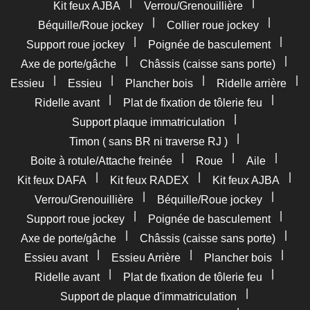
|
|
Kit feux AJBA
Verrou/Grenouillière
|
|
Béquille/Roue jockey
Collier roue jockey
|
|
Support roue jockey
Poignée de basculement
|
|
Axe de porte/gâche
Châssis (caisse sans porte)
|
|
|
|
Essieu
Essieu
Plancher bois
Ridelle arrière
|
|
Ridelle avant
Plat de fixation de tôlerie feu
|
Support plaque immatriculation
|
Timon ( sans BR ni traverse RJ )
|
|
|
Boite à rotule/Attache freinée
Roue
Aile
|
|
|
Kit feux DAFA
Kit feux RADEX
Kit feux AJBA
|
|
Verrou/Grenouillière
Béquille/Roue jockey
|
|
Support roue jockey
Poignée de basculement
|
|
Axe de porte/gâche
Châssis (caisse sans porte)
|
|
|
Essieu avant
Essieu Arrière
Plancher bois
|
|
Ridelle avant
Plat de fixation de tôlerie feu
|
Support de plaque d'immatriculation