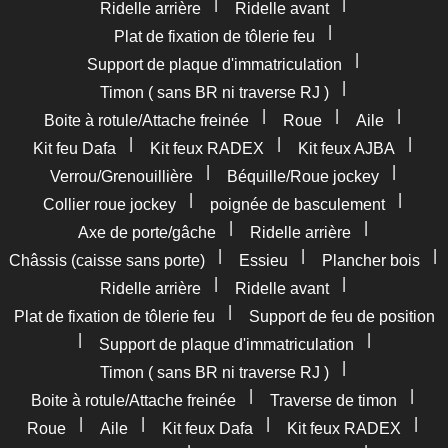
|
|
Ridelle arrière
Ridelle avant
|
Plat de fixation de tôlerie feu
|
Support de plaque d'immatriculation
|
Timon ( sans BR ni traverse RJ )
|
|
|
Boite à rotule/Attache freinée
Roue
Aile
|
|
|
Kit feu Dafa
Kit feux RADEX
Kit feux AJBA
|
|
Verrou/Grenouillière
Béquille/Roue jockey
|
|
Collier roue jockey
poignée de basculement
|
|
Axe de porte/gâche
Ridelle arrière
|
|
|
Châssis (caisse sans porte)
Essieu
Plancher bois
|
|
Ridelle arrière
Ridelle avant
|
Plat de fixation de tôlerie feu
Support de feu de position
|
|
Support de plaque d'immatriculation
|
Timon ( sans BR ni traverse RJ )
|
|
Boite à rotule/Attache freinée
Traverse de timon
|
|
|
|
Roue
Aile
Kit feux Dafa
Kit feux RADEX