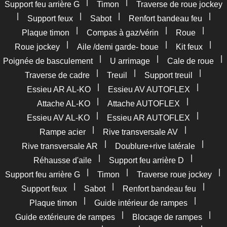
|
|
Support feu arrière G
Timon
Traverse de roue jockey
|
|
|
|
Support feux
Sabot
Renfort bandeau feu
|
|
|
Plaque timon
Compas à gaz/vérin
Roue
|
|
|
Roue jockey
Aile /demi garde- boue
Kit feux
|
|
|
Poignée de basculement
U arrimage
Cale de roue
|
|
|
Traverse de cadre
Treuil
Support treuil
|
|
Essieu AR AL-KO
Essieu AV AUTOFLEX
|
|
Attache AL-KO
Attache AUTOFLEX
|
|
Essieu AV AL-KO
Essieu AR AUTOFLEX
|
|
Rampe acier
Rive transversale AV
|
|
Rive transversale AR
Doublure+rive latérale
|
|
Réhausse d'aile
Support feu arrière D
|
|
|
Support feu arrière G
Timon
Traverse roue jockey
|
|
|
Support feux
Sabot
Renfort bandeau feu
|
|
Plaque timon
Guide intérieur de rampes
|
|
Guide extérieure de rampes
Blocage de rampes