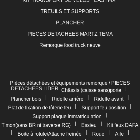
KIT TRANSPORT DE VELOS " EASYFIX"
TREUILS ET SUPPORTS
PLANCHER
PIECES DETACHEES MARTZ TEMA
Remorque food truck neuve
Pièces détachées et équipements remorque / PIECES
DETACHEES LIDER
|
Châssis (caisse sans)porte
|
|
|
Plancher bois
Ridelle arrière
Ridelle avant
|
|
Plat de fixation de tôlerie feu
Support feu position
|
Support plaque immatriculation
|
|
Timon(sans BR ni traverse RG)
Essieu
Kit feux DAFA
|
|
|
|
Boite à rotule/Attache freinée
Roue
Aile