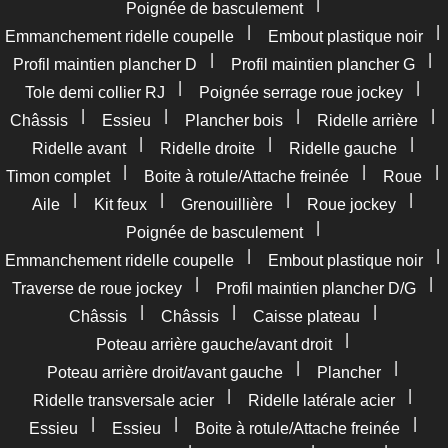
|
Poignée de basculement
|
|
Emmanchement ridelle coupelle
Embout plastique noir
|
|
Profil maintien plancher D
Profil maintien plancher G
|
|
Tole demi collier RJ
Poignée serrage roue jockey
|
|
|
|
Châssis
Essieu
Plancher bois
Ridelle arrière
|
|
|
Ridelle avant
Ridelle droite
Ridelle gauche
|
|
|
Timon complet
Boite à rotule/Attache freinée
Roue
|
|
|
|
Aile
Kit feux
Grenouillière
Roue jockey
|
Poignée de basculement
|
|
Emmanchement ridelle coupelle
Embout plastique noir
|
|
Traverse de roue jockey
Profil maintien plancher D/G
|
|
|
Châssis
Châssis
Caisse plateau
|
Poteau arrière gauche/avant droit
|
|
Poteau arrière droit/avant gauche
Plancher
|
|
Ridelle transversale acier
Ridelle latérale acier
|
|
|
Essieu
Essieu
Boite à rotule/Attache freinée