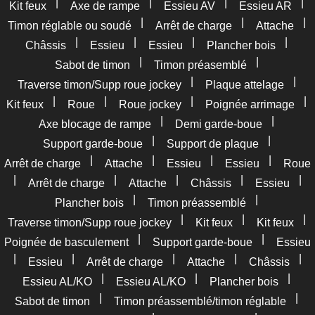
|
|
|
|
Kit feux
Axe de rampe
Essieu AV
Essieu AR
|
|
|
Timon réglable ou soudé
Arrêt de charge
Attache
|
|
|
|
Châssis
Essieu
Essieu
Plancher bois
|
|
Sabot de timon
Timon préasemblé
|
|
Traverse timon/Supp roue jockey
Plaque attelage
|
|
|
|
Kit feux
Roue
Roue jockey
Poignée arrimage
|
|
Axe blocage de rampe
Demi garde-boue
|
|
Support garde-boue
Support de plaque
|
|
|
|
Arrêt de charge
Attache
Essieu
Essieu
Roue
|
|
|
|
|
Arrêt de charge
Attache
Châssis
Essieu
|
|
Plancher bois
Timon préassemblé
|
|
|
Traverse timon/Supp roue jockey
Kit feux
Kit feux
|
|
Poignée de basculement
Support garde-boue
Essieu
|
|
|
|
|
Essieu
Arrêt de charge
Attache
Châssis
|
|
|
Essieu AL/KO
Essieu AL/KO
Plancher bois
|
|
Sabot de timon
Timon préassemblé/timon réglable