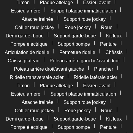
|
|
|
Timon
Plaque attelage
Essieu avant
|
|
Essieu arrière
Support plaque immatriculation
|
|
Attache freinée
Support roue jockey
|
|
|
Collier roue jockey
Roue jockey
Roue
|
|
|
Demi garde- boue
Support garde-boue
Kit feux
|
|
|
Pompe électrique
Support pompe
Penture
|
|
|
Articulation de ridelle
Fermeture ridelle
Châssis
|
|
Caisse plateau
Poteau arrière gauche/avant droit
|
|
Poteau arrière droit/avant gauche
Plancher
|
|
Ridelle transversale acier
Ridelle latérale acier
|
|
|
Timon
Plaque attelage
Essieu avant
|
|
Essieu arrière
Support plaque immatriculation
|
|
Attache freinée
Support roue jockey
|
|
|
Collier roue jockey
Roue jockey
Roue
|
|
|
Demi garde- boue
Support garde-boue
Kit feux
|
|
|
Pompe électrique
Support pompe
Penture