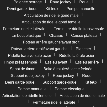
|
|
|
Poignée serrage
Roue jockey
Roue
|
|
|
Demi garde- boue
Kit feux
Pompe manuelle
|
Articulation de ridelle gond male
|
Articulation de ridelle gond femelle
|
Fermeture ridelle latérale
Fermeture ridelle transversale
|
|
|
|
Embout plastique
Châssis
Caisse plateau
|
Poteau arrière gauche/avant droit
|
|
Poteau arrière droit/avant gauche
Plancher
|
|
Ridelle transversale acier
Ridelle latérale acier
|
|
|
Timon préassemblé
Essieu avant
Essieu arrière
|
|
Sabot de timon
Boite à rotule/Attache freinée
|
|
|
Support roue jockey
Roue jockey
Roue
|
|
|
Demi garde boue
Support garde-boue
Kit feux
|
|
Pompe manuelle
Pompe électrique
|
Articulation de ridelle femelle
Articulation de ridelle male
|
|
Fermeture ridelle latérale