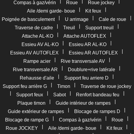
|
|
|
Compas à gaz/vérin
Roue
Roue jockey
|
|
Aile /demi garde- boue
Kit feux
|
|
|
Poignée de basculement
U arrimage
Cale de roue
|
|
|
Traverse de cadre
Treuil
Support treuil
|
|
Attache AL-KO
Attache AUTOFLEX
|
|
Essieu AV AL-KO
Essieu AR AL-KO
|
|
Essieu AV AUTOFLEX
Essieu AR AUTOFLEX
|
|
Rampe acier
Rive transversale AV
|
|
Rive transversale AR
Doublure+rive latérale
|
|
Rehausse d'aile
Support feu arriere D
|
|
Support feu arrière G
Timon
Traverse de roue jockey
|
|
|
|
Support feux
Sabot
Renfort bandeau feu
|
|
Plaque timon
Guide intérieur de rampes
|
|
Guide extérieur de rampes
Blocage de rampes D
|
|
|
Blocage de rampe G
Compas à gaz/vérin
Roue
|
|
|
Roue JOCKEY
Aile /demi garde- boue
Kit feux