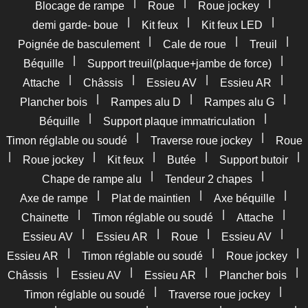
|
|
|
Blocage de rampe
Roue
Roue jockey
|
|
|
demi garde- boue
Kit feux
Kit feux LED
|
|
|
Poignée de basculement
Cale de roue
Treuil
|
|
Béquille
Support treuil(plaque+jambe de force)
|
|
|
|
Attache
Châssis
Essieu AV
Essieu AR
|
|
|
Plancher bois
Rampes alu D
Rampes alu G
|
|
Béquille
Support plaque immatriculation
|
|
Timon réglable ou soudé
Traverse roue jockey
Roue
|
|
|
|
|
Roue jockey
Kit feux
Butée
Support butoir
|
|
Chape de rampe alu
Tendeur 2 chapes
|
|
|
Axe de rampe
Plat de maintien
Axe béquille
|
|
|
Chainette
Timon réglable ou soudé
Attache
|
|
|
|
Essieu AV
Essieu AR
Roue
Essieu AV
|
|
|
Essieu AR
Timon réglable ou soudé
Roue jockey
|
|
|
|
Châssis
Essieu AV
Essieu AR
Plancher bois
|
|
Timon réglable ou soudé
Traverse roue jockey