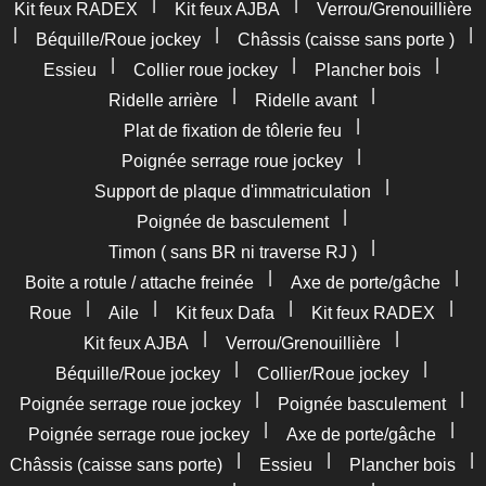
|
|
Kit feux RADEX
Kit feux AJBA
Verrou/Grenouillière
|
|
|
Béquille/Roue jockey
Châssis (caisse sans porte )
|
|
|
Essieu
Collier roue jockey
Plancher bois
|
|
Ridelle arrière
Ridelle avant
|
Plat de fixation de tôlerie feu
|
Poignée serrage roue jockey
|
Support de plaque d'immatriculation
|
Poignée de basculement
|
Timon ( sans BR ni traverse RJ )
|
|
Boite a rotule / attache freinée
Axe de porte/gâche
|
|
|
|
Roue
Aile
Kit feux Dafa
Kit feux RADEX
|
|
Kit feux AJBA
Verrou/Grenouillière
|
|
Béquille/Roue jockey
Collier/Roue jockey
|
|
Poignée serrage roue jockey
Poignée basculement
|
|
Poignée serrage roue jockey
Axe de porte/gâche
|
|
|
Châssis (caisse sans porte)
Essieu
Plancher bois