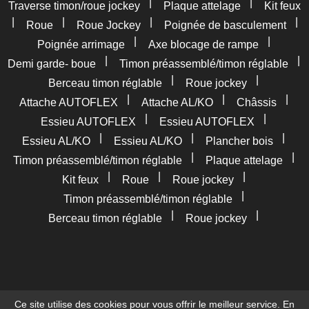
|
|
Traverse timon/roue jockey
Plaque attelage
Kit feux
|
|
|
|
Roue
Roue Jockey
Poignée de basculement
|
|
Poignée arrimage
Axe blocage de rampe
|
|
Demi garde- boue
Timon préassemblé/timon réglable
|
|
Berceau timon réglable
Roue jockey
|
|
|
Attache AUTOFLEX
Attache AL/KO
Châssis
|
|
Essieu AUTOFLEX
Essieu AUTOFLEX
|
|
|
Essieu AL/KO
Essieu AL/KO
Plancher bois
|
|
Timon préassemblé/timon réglable
Plaque attelage
|
|
|
Kit feux
Roue
Roue jockey
|
Timon préassemblé/timon réglable
|
|
Berceau timon réglable
Roue jockey
Ce site utilise des cookies pour vous offrir le meilleur service. En