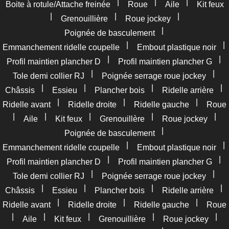
|
|
|
Boite à rotule/Attache freinée
Roue
Aile
Kit feux
|
|
|
Grenouillière
Roue jockey
|
Poignée de basculement
|
|
Emmanchement ridelle coupelle
Embout plastique noir
|
|
Profil maintien plancher D
Profil maintien plancher G
|
|
Tole demi collier RJ
Poignée serrage roue jockey
|
|
|
|
Châssis
Essieu
Plancher bois
Ridelle arrière
|
|
|
Ridelle avant
Ridelle droite
Ridelle gauche
Roue
|
|
|
|
|
Aile
Kit feux
Grenouillère
Roue jockey
|
Poignée de basculement
|
|
Emmanchement ridelle coupelle
Embout plastique noir
|
|
Profil maintien plancher D
Profil maintien plancher G
|
|
Tole demi collier RJ
Poignée serrage roue jockey
|
|
|
|
Châssis
Essieu
Plancher bois
Ridelle arrière
|
|
|
Ridelle avant
Ridelle droite
Ridelle gauche
Roue
|
|
|
|
|
Aile
Kit feux
Grenouillière
Roue jockey