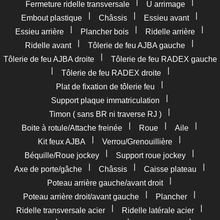
|
|
Fermeture ridelle transversale
U arrimage
|
|
|
Embout plastique
Châssis
Essieu avant
|
|
|
Essieu arrière
Plancher bois
Ridelle arrière
|
|
Ridelle avant
Tôlerie de feu AJBA gauche
|
Tôlerie de feu AJBA droite
Tôlerie de feu RADEX gauche
|
|
Tôlerie de feu RADEX droite
|
Plat de fixation de tôlerie feu
|
Support plaque immatriculation
|
Timon ( sans BR ni traverse RJ )
|
|
|
Boite à rotule/Attache freinée
Roue
Aile
|
|
Kit feux AJBA
Verrou/Grenouillière
|
|
Béquille/Roue jockey
Support roue jockey
|
|
|
Axe de porte/gâche
Châssis
Caisse plateau
|
Poteau arrière gauche/avant droit
|
|
Poteau arrière droit/avant gauche
Plancher
|
|
Ridelle transversale acier
Ridelle latérale acier