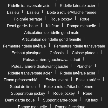
|
|
Ridelle transversale acier
Ridelle latérale acier
|
|
|
Essieu
Essieu
Boite à rotule/Attache freinée
|
|
|
Poignée serrage
Roue jockey
Roue
|
|
|
Demi garde- boue
Kit feux
Pompe manuelle
|
Articulation de ridelle gond male
|
Articulation de ridelle gond femelle
|
Fermeture ridelle latérale
Fermeture ridelle transversale
|
|
|
|
Embout plastique
Châssis
Caisse plateau
|
Poteau arrière gauche/avant droit
|
|
Poteau arrière droit/avant gauche
Plancher
|
|
Ridelle transversale acier
Ridelle latérale acier
|
|
|
Timon préassemblé
Essieu avant
Essieu arrière
|
|
Sabot de timon
Boite à rotule/Attache freinée
|
|
|
Support roue jockey
Roue jockey
Roue
|
|
|
Demi garde boue
Support garde-boue
Kit feux
|
|
Pompe manuelle
Pompe électrique