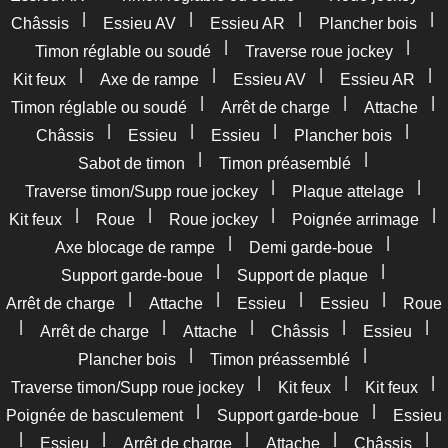
|
|
|
|
Châssis
Essieu AV
Essieu AR
Plancher bois
|
|
Timon réglable ou soudé
Traverse roue jockey
|
|
|
|
Kit feux
Axe de rampe
Essieu AV
Essieu AR
|
|
|
Timon réglable ou soudé
Arrêt de charge
Attache
|
|
|
|
Châssis
Essieu
Essieu
Plancher bois
|
|
Sabot de timon
Timon préasemblé
|
|
Traverse timon/Supp roue jockey
Plaque attelage
|
|
|
|
Kit feux
Roue
Roue jockey
Poignée arrimage
|
|
Axe blocage de rampe
Demi garde-boue
|
|
Support garde-boue
Support de plaque
|
|
|
|
Arrêt de charge
Attache
Essieu
Essieu
Roue
|
|
|
|
|
Arrêt de charge
Attache
Châssis
Essieu
|
|
Plancher bois
Timon préassemblé
|
|
|
Traverse timon/Supp roue jockey
Kit feux
Kit feux
|
|
Poignée de basculement
Support garde-boue
Essieu
|
|
|
|
|
Essieu
Arrêt de charge
Attache
Châssis