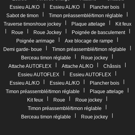
|
|
|
Essieu AL/KO
Essieu AL/KO
Plancher bois
|
|
Sabot de timon
Timon préassemblé/timon réglable
|
|
Traverse timon/roue jockey
Plaque attelage
Kit feux
|
|
|
|
Roue
Roue Jockey
Poignée de basculement
|
|
Poignée arrimage
Axe blocage de rampe
|
|
Demi garde- boue
Timon préassemblé/timon réglable
|
|
Berceau timon réglable
Roue jockey
|
|
|
Attache AUTOFLEX
Attache AL/KO
Châssis
|
|
Essieu AUTOFLEX
Essieu AUTOFLEX
|
|
|
Essieu AL/KO
Essieu AL/KO
Plancher bois
|
|
Timon préassemblé/timon réglable
Plaque attelage
|
|
|
Kit feux
Roue
Roue jockey
|
Timon préassemblé/timon réglable
|
|
Berceau timon réglable
Roue jockey