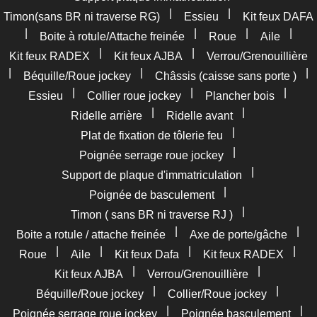
|
|
Timon(sans BR ni traverse RG)
Essieu
Kit feux DAFA
|
|
|
|
Boite à rotule/Attache freinée
Roue
Aile
|
|
Kit feux RADEX
Kit feux AJBA
Verrou/Grenouillière
|
|
|
Béquille/Roue jockey
Châssis (caisse sans porte )
|
|
|
Essieu
Collier roue jockey
Plancher bois
|
|
Ridelle arrière
Ridelle avant
|
Plat de fixation de tôlerie feu
|
Poignée serrage roue jockey
|
Support de plaque d'immatriculation
|
Poignée de basculement
|
Timon ( sans BR ni traverse RJ )
|
|
Boite a rotule / attache freinée
Axe de porte/gâche
|
|
|
|
Roue
Aile
Kit feux Dafa
Kit feux RADEX
|
|
Kit feux AJBA
Verrou/Grenouillière
|
|
Béquille/Roue jockey
Collier/Roue jockey
|
|
Poignée serrage roue jockey
Poignée basculement