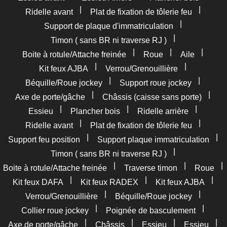
|
|
Ridelle avant
Plat de fixation de tôlerie feu
|
Support de plaque d'immatriculation
|
Timon ( sans BR ni traverse RJ )
|
|
|
Boite à rotule/Attache freinée
Roue
Aile
|
|
Kit feux AJBA
Verrou/Grenouillière
|
|
Béquille/Roue jockey
Support roue jockey
|
|
Axe de porte/gâche
Châssis (caisse sans porte)
|
|
|
Essieu
Plancher bois
Ridelle arrière
|
|
Ridelle avant
Plat de fixation de tôlerie feu
|
|
Support feu position
Support plaque immatriculation
|
Timon ( sans BR ni traverse RJ )
|
|
|
Boite à rotule/Attache freinée
Traverse timon
Roue
|
|
|
Kit feux DAFA
Kit feux RADEX
Kit feux AJBA
|
|
Verrou/Grenouillière
Béquille/Roue jockey
|
|
Collier roue jockey
Poignée de basculement
|
|
|
|
Axe de porte/gâche
Châssis
Essieu
Essieu