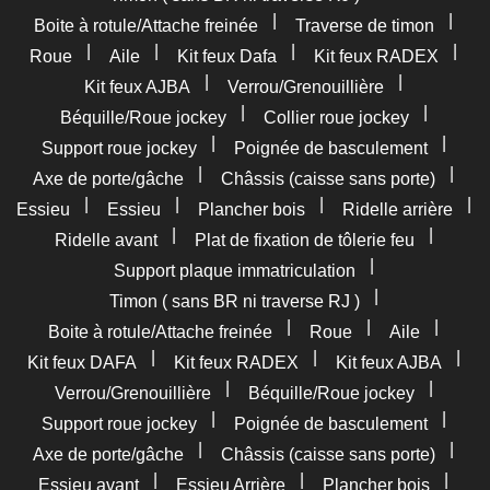
|
|
Boite à rotule/Attache freinée
Traverse de timon
|
|
|
|
Roue
Aile
Kit feux Dafa
Kit feux RADEX
|
|
Kit feux AJBA
Verrou/Grenouillière
|
|
Béquille/Roue jockey
Collier roue jockey
|
|
Support roue jockey
Poignée de basculement
|
|
Axe de porte/gâche
Châssis (caisse sans porte)
|
|
|
|
Essieu
Essieu
Plancher bois
Ridelle arrière
|
|
Ridelle avant
Plat de fixation de tôlerie feu
|
Support plaque immatriculation
|
Timon ( sans BR ni traverse RJ )
|
|
|
Boite à rotule/Attache freinée
Roue
Aile
|
|
|
Kit feux DAFA
Kit feux RADEX
Kit feux AJBA
|
|
Verrou/Grenouillière
Béquille/Roue jockey
|
|
Support roue jockey
Poignée de basculement
|
|
Axe de porte/gâche
Châssis (caisse sans porte)
|
|
|
Essieu avant
Essieu Arrière
Plancher bois