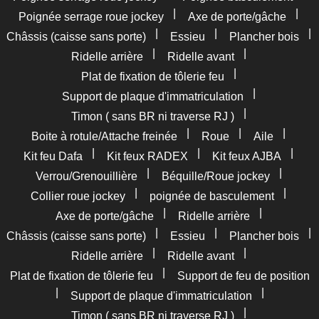
|
|
Poignée serrage roue jockey
Axe de porte/gâche
|
|
|
Châssis (caisse sans porte)
Essieu
Plancher bois
|
|
Ridelle arrière
Ridelle avant
|
Plat de fixation de tôlerie feu
|
Support de plaque d'immatriculation
|
Timon ( sans BR ni traverse RJ )
|
|
|
Boite à rotule/Attache freinée
Roue
Aile
|
|
|
Kit feu Dafa
Kit feux RADEX
Kit feux AJBA
|
|
Verrou/Grenouillière
Béquille/Roue jockey
|
|
Collier roue jockey
poignée de basculement
|
|
Axe de porte/gâche
Ridelle arrière
|
|
|
Châssis (caisse sans porte)
Essieu
Plancher bois
|
|
Ridelle arrière
Ridelle avant
|
Plat de fixation de tôlerie feu
Support de feu de position
|
|
Support de plaque d'immatriculation
|
Timon ( sans BR ni traverse RJ )