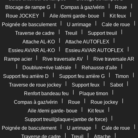
|
|
|
Blocage de rampe G
Compas à gaz/vérin
Roue
|
|
|
Roue JOCKEY
Aile /demi garde- boue
Kit feux
|
|
|
Poignée de basculement
U arrimage
Cale de roue
|
|
|
Traverse de cadre
Treuil
Support treuil
|
|
Attache AL-KO
Attache AUTOFLEX
|
|
Essieu AV/AR AL-KO
Essieu AV/AR AUTOFLEX
|
|
Rampe acier
Rive traversale AV
Rive traversale AR
|
|
|
Doublure+rive latérale
Rehausse d'aile
|
|
|
Support feu arrière D
Support feu arrière G
Timon
|
|
|
Traverse de roue jockey
Support feux
Sabot
|
|
Renfort bandeau feu
Plaque timon
|
|
|
Compas à gaz/vérin
Roue
Roue jockey
|
|
Aile /demi garde- boue
Kit feux
|
Support treuil(plaque+jambe de force)
|
|
|
Poignée de basculement
U arrimage
Cale de roue
|
|
|
Traverse de cadre
Treuil
Attache