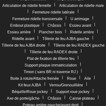
|
Articulation de ridelle femelle
Articulation de ridelle male
|
|
Fermeture ridelle latérale
|
|
Fermeture ridelle transversale
U arrimage
|
|
|
Embout plastique
Châssis
Essieu avant
|
|
|
Essieu arrière
Plancher bois
Ridelle arrière
|
|
Ridelle avant
Tôlerie de feu AJBA gauche
|
Tôlerie de feu AJBA droite
Tôlerie de feu RADEX gauche
|
|
Tôlerie de feu RADEX droite
|
Plat de fixation de tôlerie feu
|
Support plaque immatriculation
|
Timon ( sans BR ni traverse RJ )
|
|
|
Boite à rotule/Attache freinée
Roue
Aile
|
|
Kit feux AJBA
Verrou/Grenouillière
|
|
Béquille/Roue jockey
Support roue jockey
|
|
|
Axe de porte/gâche
Châssis
Caisse plateau
|
Poteau arrière gauche/avant droit