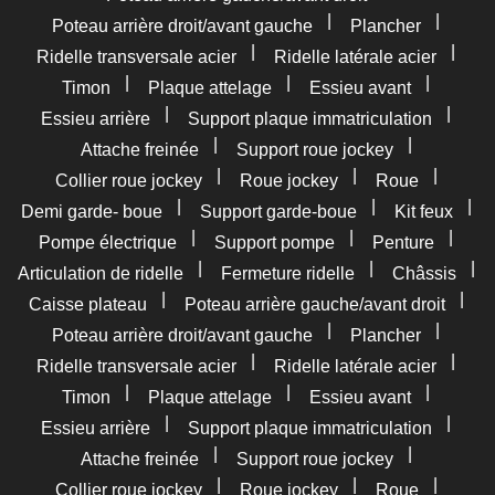
|
|
Poteau arrière droit/avant gauche
Plancher
|
|
Ridelle transversale acier
Ridelle latérale acier
|
|
|
Timon
Plaque attelage
Essieu avant
|
|
Essieu arrière
Support plaque immatriculation
|
|
Attache freinée
Support roue jockey
|
|
|
Collier roue jockey
Roue jockey
Roue
|
|
|
Demi garde- boue
Support garde-boue
Kit feux
|
|
|
Pompe électrique
Support pompe
Penture
|
|
|
Articulation de ridelle
Fermeture ridelle
Châssis
|
|
Caisse plateau
Poteau arrière gauche/avant droit
|
|
Poteau arrière droit/avant gauche
Plancher
|
|
Ridelle transversale acier
Ridelle latérale acier
|
|
|
Timon
Plaque attelage
Essieu avant
|
|
Essieu arrière
Support plaque immatriculation
|
|
Attache freinée
Support roue jockey
|
|
|
Collier roue jockey
Roue jockey
Roue