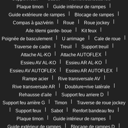
|
|
Plaque timon
Guide intérieur de rampes
|
|
Guide extérieure de rampes
Blocage de rampes
|
|
|
Compas à gaz/vérin
Roue
Roue jockey
|
|
Aile /demi garde- boue
Kit feux
|
|
|
Poignée de basculement
U arrimage
Cale de roue
|
|
|
Traverse de cadre
Treuil
Support treuil
|
|
Attache AL-KO
Attache AUTOFLEX
|
|
Essieu AV AL-KO
Essieu AR AL-KO
|
|
Essieu AV AUTOFLEX
Essieu AR AUTOFLEX
|
|
Rampe acier
Rive transversale AV
|
|
Rive transversale AR
Doublure+rive latérale
|
|
Rehausse d'aile
Support feu arriere D
|
|
Support feu arrière G
Timon
Traverse de roue jockey
|
|
|
|
Support feux
Sabot
Renfort bandeau feu
|
|
Plaque timon
Guide intérieur de rampes
|
|
Guide extérieur de rampes
Blocage de rampes D