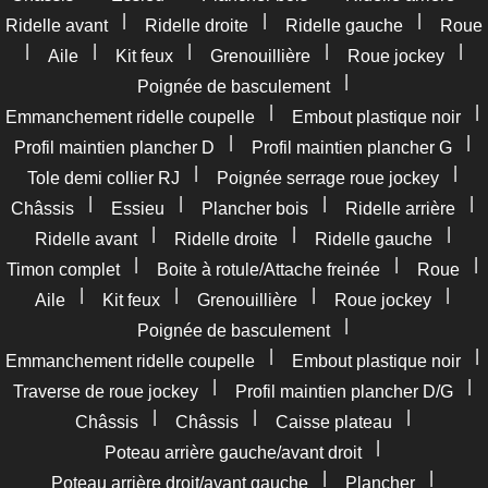
|
|
|
Ridelle avant
Ridelle droite
Ridelle gauche
Roue
|
|
|
|
|
Aile
Kit feux
Grenouillière
Roue jockey
|
Poignée de basculement
|
|
Emmanchement ridelle coupelle
Embout plastique noir
|
|
Profil maintien plancher D
Profil maintien plancher G
|
|
Tole demi collier RJ
Poignée serrage roue jockey
|
|
|
|
Châssis
Essieu
Plancher bois
Ridelle arrière
|
|
|
Ridelle avant
Ridelle droite
Ridelle gauche
|
|
|
Timon complet
Boite à rotule/Attache freinée
Roue
|
|
|
|
Aile
Kit feux
Grenouillière
Roue jockey
|
Poignée de basculement
|
|
Emmanchement ridelle coupelle
Embout plastique noir
|
|
Traverse de roue jockey
Profil maintien plancher D/G
|
|
|
Châssis
Châssis
Caisse plateau
|
Poteau arrière gauche/avant droit
|
|
Poteau arrière droit/avant gauche
Plancher