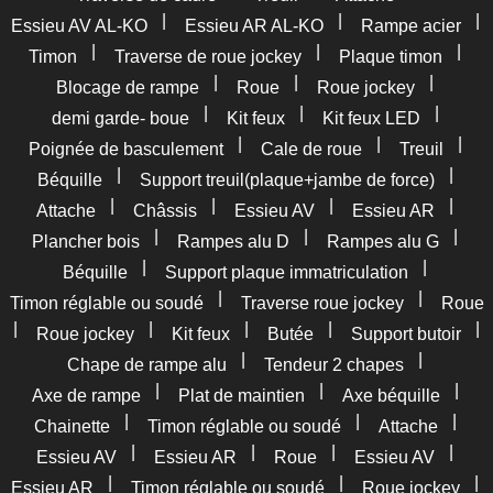
|
|
|
Essieu AV AL-KO
Essieu AR AL-KO
Rampe acier
|
|
|
Timon
Traverse de roue jockey
Plaque timon
|
|
|
Blocage de rampe
Roue
Roue jockey
|
|
|
demi garde- boue
Kit feux
Kit feux LED
|
|
|
Poignée de basculement
Cale de roue
Treuil
|
|
Béquille
Support treuil(plaque+jambe de force)
|
|
|
|
Attache
Châssis
Essieu AV
Essieu AR
|
|
|
Plancher bois
Rampes alu D
Rampes alu G
|
|
Béquille
Support plaque immatriculation
|
|
Timon réglable ou soudé
Traverse roue jockey
Roue
|
|
|
|
|
Roue jockey
Kit feux
Butée
Support butoir
|
|
Chape de rampe alu
Tendeur 2 chapes
|
|
|
Axe de rampe
Plat de maintien
Axe béquille
|
|
|
Chainette
Timon réglable ou soudé
Attache
|
|
|
|
Essieu AV
Essieu AR
Roue
Essieu AV
|
|
|
Essieu AR
Timon réglable ou soudé
Roue jockey