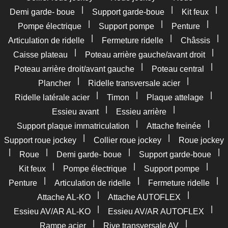
|
|
|
Demi garde- boue
Support garde-boue
Kit feux
|
|
|
Pompe électrique
Support pompe
Penture
|
|
|
Articulation de ridelle
Fermeture ridelle
Châssis
|
|
Caisse plateau
Poteau arrière gauche/avant droit
|
|
Poteau arrière droit/avant gauche
Poteau central
|
|
Plancher
Ridelle transversale acier
|
|
|
Ridelle latérale acier
Timon
Plaque attelage
|
|
Essieu avant
Essieu arrière
|
|
Support plaque immatriculation
Attache freinée
|
|
Support roue jockey
Collier roue jockey
Roue jockey
|
|
|
|
Roue
Demi garde- boue
Support garde-boue
|
|
|
Kit feux
Pompe électrique
Support pompe
|
|
|
Penture
Articulation de ridelle
Fermeture ridelle
|
|
Attache AL-KO
Attache AUTOFLEX
|
|
Essieu AV/AR AL-KO
Essieu AV/AR AUTOFLEX
|
|
Rampe acier
Rive transversale AV