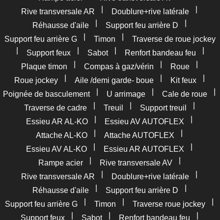
|
|
Rive transversale AR
Doublure+rive latérale
|
|
Réhausse d'aile
Support feu arrière D
|
|
Support feu arrière G
Timon
Traverse de roue jockey
|
|
|
|
Support feux
Sabot
Renfort bandeau feu
|
|
|
Plaque timon
Compas à gaz/vérin
Roue
|
|
|
Roue jockey
Aile /demi garde- boue
Kit feux
|
|
|
Poignée de basculement
U arrimage
Cale de roue
|
|
|
Traverse de cadre
Treuil
Support treuil
|
|
Essieu AR AL-KO
Essieu AV AUTOFLEX
|
|
Attache AL-KO
Attache AUTOFLEX
|
|
Essieu AV AL-KO
Essieu AR AUTOFLEX
|
|
Rampe acier
Rive transversale AV
|
|
Rive transversale AR
Doublure+rive latérale
|
|
Réhausse d'aile
Support feu arrière D
|
|
|
Support feu arrière G
Timon
Traverse roue jockey
|
|
|
Support feux
Sabot
Renfort bandeau feu