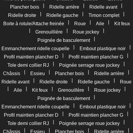
|
|
|
Plancher bois
Ridelle arrière
Ridelle avant
|
|
|
Ridelle droite
Ridelle gauche
Timon complet
|
|
|
Boite à rotule/Attache freinée
Roue
Aile
Kit feux
|
|
|
Grenouillière
Roue jockey
|
Poignée de basculement
|
|
Emmanchement ridelle coupelle
Embout plastique noir
|
|
Profil maintien plancher D
Profil maintien plancher G
|
|
Tole demi collier RJ
Poignée serrage roue jockey
|
|
|
|
Châssis
Essieu
Plancher bois
Ridelle arrière
|
|
|
Ridelle avant
Ridelle droite
Ridelle gauche
Roue
|
|
|
|
|
Aile
Kit feux
Grenouillère
Roue jockey
|
Poignée de basculement
|
|
Emmanchement ridelle coupelle
Embout plastique noir
|
|
Profil maintien plancher D
Profil maintien plancher G
|
|
Tole demi collier RJ
Poignée serrage roue jockey
|
|
|
|
Châssis
Essieu
Plancher bois
Ridelle arrière