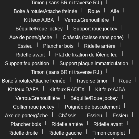
|
Timon ( sans BR ni traverse RJ )
|
|
|
Boite à rotule/Attache freinée
Roue
Aile
|
|
Kit feux AJBA
Verrou/Grenouillière
|
|
Béquille/Roue jockey
Support roue jockey
|
|
Axe de porte/gâche
Châssis (caisse sans porte)
|
|
|
Essieu
Plancher bois
Ridelle arrière
|
|
Ridelle avant
Plat de fixation de tôlerie feu
|
|
Support feu position
Support plaque immatriculation
|
Timon ( sans BR ni traverse RJ )
|
|
|
Boite à rotule/Attache freinée
Traverse timon
Roue
|
|
|
Kit feux DAFA
Kit feux RADEX
Kit feux AJBA
|
|
Verrou/Grenouillière
Béquille/Roue jockey
|
|
Collier roue jockey
Poignée de basculement
|
|
|
|
Axe de porte/gâche
Châssis
Essieu
Essieu
|
|
|
Plancher bois
Ridelle arrière
Ridelle avant
|
|
|
Ridelle droite
Ridelle gauche
Timon complet