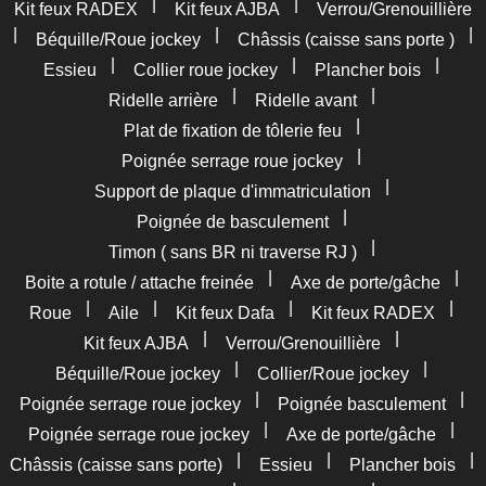
|
|
Kit feux RADEX
Kit feux AJBA
Verrou/Grenouillière
|
|
|
Béquille/Roue jockey
Châssis (caisse sans porte )
|
|
|
Essieu
Collier roue jockey
Plancher bois
|
|
Ridelle arrière
Ridelle avant
|
Plat de fixation de tôlerie feu
|
Poignée serrage roue jockey
|
Support de plaque d'immatriculation
|
Poignée de basculement
|
Timon ( sans BR ni traverse RJ )
|
|
Boite a rotule / attache freinée
Axe de porte/gâche
|
|
|
|
Roue
Aile
Kit feux Dafa
Kit feux RADEX
|
|
Kit feux AJBA
Verrou/Grenouillière
|
|
Béquille/Roue jockey
Collier/Roue jockey
|
|
Poignée serrage roue jockey
Poignée basculement
|
|
Poignée serrage roue jockey
Axe de porte/gâche
|
|
|
Châssis (caisse sans porte)
Essieu
Plancher bois