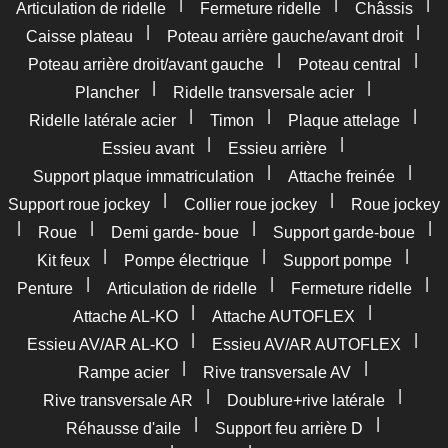
|
|
|
Articulation de ridelle
Fermeture ridelle
Châssis
|
|
Caisse plateau
Poteau arrière gauche/avant droit
|
|
Poteau arrière droit/avant gauche
Poteau central
|
|
Plancher
Ridelle transversale acier
|
|
|
Ridelle latérale acier
Timon
Plaque attelage
|
|
Essieu avant
Essieu arrière
|
|
Support plaque immatriculation
Attache freinée
|
|
Support roue jockey
Collier roue jockey
Roue jockey
|
|
|
|
Roue
Demi garde- boue
Support garde-boue
|
|
|
Kit feux
Pompe électrique
Support pompe
|
|
|
Penture
Articulation de ridelle
Fermeture ridelle
|
|
Attache AL-KO
Attache AUTOFLEX
|
|
Essieu AV/AR AL-KO
Essieu AV/AR AUTOFLEX
|
|
Rampe acier
Rive transversale AV
|
|
Rive transversale AR
Doublure+rive latérale
|
|
Réhausse d'aile
Support feu arrière D