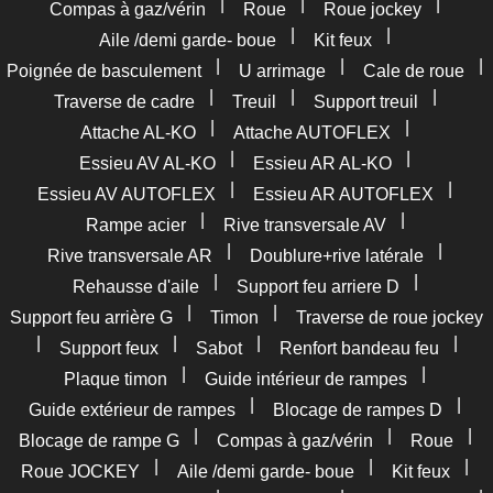
|
|
|
Compas à gaz/vérin
Roue
Roue jockey
|
|
Aile /demi garde- boue
Kit feux
|
|
|
Poignée de basculement
U arrimage
Cale de roue
|
|
|
Traverse de cadre
Treuil
Support treuil
|
|
Attache AL-KO
Attache AUTOFLEX
|
|
Essieu AV AL-KO
Essieu AR AL-KO
|
|
Essieu AV AUTOFLEX
Essieu AR AUTOFLEX
|
|
Rampe acier
Rive transversale AV
|
|
Rive transversale AR
Doublure+rive latérale
|
|
Rehausse d'aile
Support feu arriere D
|
|
Support feu arrière G
Timon
Traverse de roue jockey
|
|
|
|
Support feux
Sabot
Renfort bandeau feu
|
|
Plaque timon
Guide intérieur de rampes
|
|
Guide extérieur de rampes
Blocage de rampes D
|
|
|
Blocage de rampe G
Compas à gaz/vérin
Roue
|
|
|
Roue JOCKEY
Aile /demi garde- boue
Kit feux