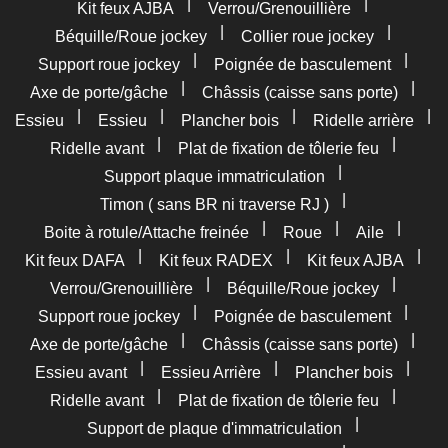
|
|
Kit feux AJBA
Verrou/Grenouillière
|
|
Béquille/Roue jockey
Collier roue jockey
|
|
Support roue jockey
Poignée de basculement
|
|
Axe de porte/gâche
Châssis (caisse sans porte)
|
|
|
|
Essieu
Essieu
Plancher bois
Ridelle arrière
|
|
Ridelle avant
Plat de fixation de tôlerie feu
|
Support plaque immatriculation
|
Timon ( sans BR ni traverse RJ )
|
|
|
Boite à rotule/Attache freinée
Roue
Aile
|
|
|
Kit feux DAFA
Kit feux RADEX
Kit feux AJBA
|
|
Verrou/Grenouillière
Béquille/Roue jockey
|
|
Support roue jockey
Poignée de basculement
|
|
Axe de porte/gâche
Châssis (caisse sans porte)
|
|
|
Essieu avant
Essieu Arrière
Plancher bois
|
|
Ridelle avant
Plat de fixation de tôlerie feu
|
Support de plaque d'immatriculation