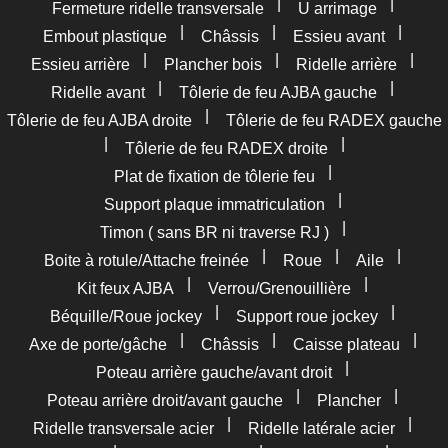
|
|
Fermeture ridelle transversale
U arrimage
|
|
|
Embout plastique
Châssis
Essieu avant
|
|
|
Essieu arrière
Plancher bois
Ridelle arrière
|
|
Ridelle avant
Tôlerie de feu AJBA gauche
|
Tôlerie de feu AJBA droite
Tôlerie de feu RADEX gauche
|
|
Tôlerie de feu RADEX droite
|
Plat de fixation de tôlerie feu
|
Support plaque immatriculation
|
Timon ( sans BR ni traverse RJ )
|
|
|
Boite à rotule/Attache freinée
Roue
Aile
|
|
Kit feux AJBA
Verrou/Grenouillière
|
|
Béquille/Roue jockey
Support roue jockey
|
|
|
Axe de porte/gâche
Châssis
Caisse plateau
|
Poteau arrière gauche/avant droit
|
|
Poteau arrière droit/avant gauche
Plancher
|
|
Ridelle transversale acier
Ridelle latérale acier