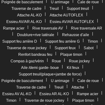
|
|
|
Poignée de basculement
U arrimage
Cale de roue
|
|
|
Traverse de cadre
Treuil
Support treuil
|
|
Attache AL-KO
Attache AUTOFLEX
|
|
Essieu AV/AR AL-KO
Essieu AV/AR AUTOFLEX
|
|
Rampe acier
Rive traversale AV
Rive traversale AR
|
|
|
Doublure+rive latérale
Rehausse d'aile
|
|
|
Support feu arrière D
Support feu arrière G
Timon
|
|
|
Traverse de roue jockey
Support feux
Sabot
|
|
Renfort bandeau feu
Plaque timon
|
|
|
Compas à gaz/vérin
Roue
Roue jockey
|
|
Aile /demi garde- boue
Kit feux
|
Support treuil(plaque+jambe de force)
|
|
|
Poignée de basculement
U arrimage
Cale de roue
|
|
|
Traverse de cadre
Treuil
Attache
|
|
|
Essieu AV AL-KO
Essieu AR AL-KO
Rampe acier
|
|
|
Timon
Traverse de roue jockey
Plaque timon