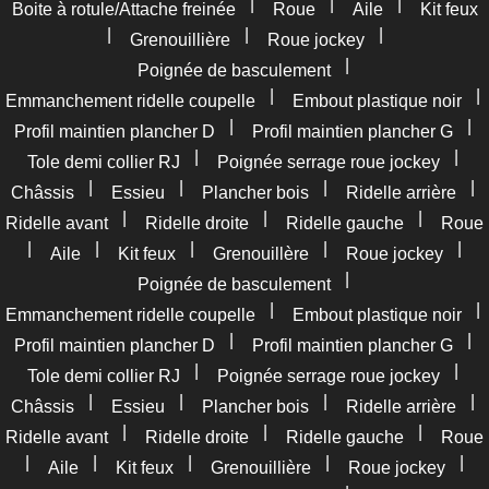
|
|
|
Boite à rotule/Attache freinée
Roue
Aile
Kit feux
|
|
|
Grenouillière
Roue jockey
|
Poignée de basculement
|
|
Emmanchement ridelle coupelle
Embout plastique noir
|
|
Profil maintien plancher D
Profil maintien plancher G
|
|
Tole demi collier RJ
Poignée serrage roue jockey
|
|
|
|
Châssis
Essieu
Plancher bois
Ridelle arrière
|
|
|
Ridelle avant
Ridelle droite
Ridelle gauche
Roue
|
|
|
|
|
Aile
Kit feux
Grenouillère
Roue jockey
|
Poignée de basculement
|
|
Emmanchement ridelle coupelle
Embout plastique noir
|
|
Profil maintien plancher D
Profil maintien plancher G
|
|
Tole demi collier RJ
Poignée serrage roue jockey
|
|
|
|
Châssis
Essieu
Plancher bois
Ridelle arrière
|
|
|
Ridelle avant
Ridelle droite
Ridelle gauche
Roue
|
|
|
|
|
Aile
Kit feux
Grenouillière
Roue jockey