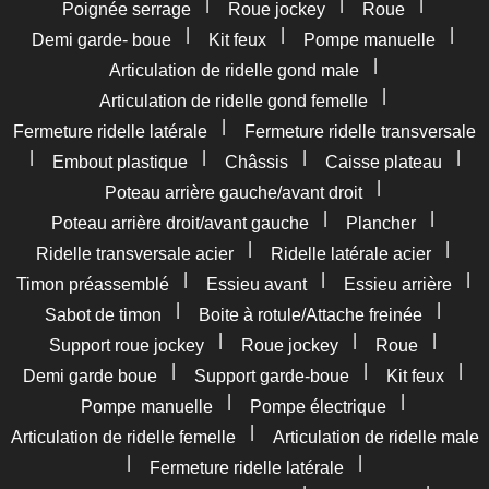
|
|
|
Poignée serrage
Roue jockey
Roue
|
|
|
Demi garde- boue
Kit feux
Pompe manuelle
|
Articulation de ridelle gond male
|
Articulation de ridelle gond femelle
|
Fermeture ridelle latérale
Fermeture ridelle transversale
|
|
|
|
Embout plastique
Châssis
Caisse plateau
|
Poteau arrière gauche/avant droit
|
|
Poteau arrière droit/avant gauche
Plancher
|
|
Ridelle transversale acier
Ridelle latérale acier
|
|
|
Timon préassemblé
Essieu avant
Essieu arrière
|
|
Sabot de timon
Boite à rotule/Attache freinée
|
|
|
Support roue jockey
Roue jockey
Roue
|
|
|
Demi garde boue
Support garde-boue
Kit feux
|
|
Pompe manuelle
Pompe électrique
|
Articulation de ridelle femelle
Articulation de ridelle male
|
|
Fermeture ridelle latérale