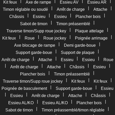
|
|
|
|
Kit feux
Axe de rampe
Essieu AV
Essieu AR
|
|
|
Timon réglable ou soudé
Arrêt de charge
Attache
|
|
|
|
Châssis
Essieu
Essieu
Plancher bois
|
|
Sabot de timon
Timon préasemblé
|
|
Traverse timon/Supp roue jockey
Plaque attelage
|
|
|
|
Kit feux
Roue
Roue jockey
Poignée arrimage
|
|
Axe blocage de rampe
Demi garde-boue
|
|
Support garde-boue
Support de plaque
|
|
|
|
Arrêt de charge
Attache
Essieu
Essieu
Roue
|
|
|
|
|
Arrêt de charge
Attache
Châssis
Essieu
|
|
Plancher bois
Timon préassemblé
|
|
|
Traverse timon/Supp roue jockey
Kit feux
Kit feux
|
|
Poignée de basculement
Support garde-boue
Essieu
|
|
|
|
|
Essieu
Arrêt de charge
Attache
Châssis
|
|
|
Essieu AL/KO
Essieu AL/KO
Plancher bois
|
|
Sabot de timon
Timon préassemblé/timon réglable