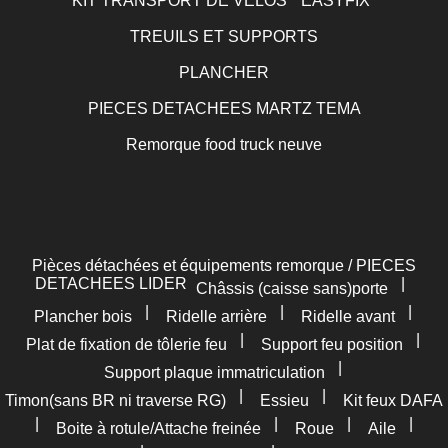
KIT TRANSPORT DE VELOS " EASYFIX"
TREUILS ET SUPPORTS
PLANCHER
PIECES DETACHEES MARTZ TEMA
Remorque food truck neuve
Pièces détachées et équipements remorque / PIECES
DETACHEES LIDER
|
Châssis (caisse sans)porte
|
|
|
Plancher bois
Ridelle arrière
Ridelle avant
|
|
Plat de fixation de tôlerie feu
Support feu position
|
Support plaque immatriculation
|
|
Timon(sans BR ni traverse RG)
Essieu
Kit feux DAFA
|
|
|
|
Boite à rotule/Attache freinée
Roue
Aile