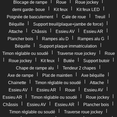
|
|
|
Blocage de rampe
Roue
Roue jockey
|
|
|
demi garde- boue
Kit feux
Kit feux LED
|
|
|
Poignée de basculement
Cale de roue
Treuil
|
|
Béquille
Support treuil(plaque+jambe de force)
|
|
|
|
Attache
Châssis
Essieu AV
Essieu AR
|
|
|
Plancher bois
Rampes alu D
Rampes alu G
|
|
Béquille
Support plaque immatriculation
|
|
Timon réglable ou soudé
Traverse roue jockey
Roue
|
|
|
|
|
Roue jockey
Kit feux
Butée
Support butoir
|
|
Chape de rampe alu
Tendeur 2 chapes
|
|
|
Axe de rampe
Plat de maintien
Axe béquille
|
|
|
Chainette
Timon réglable ou soudé
Attache
|
|
|
|
Essieu AV
Essieu AR
Roue
Essieu AV
|
|
|
Essieu AR
Timon réglable ou soudé
Roue jockey
|
|
|
|
Châssis
Essieu AV
Essieu AR
Plancher bois
|
|
Timon réglable ou soudé
Traverse roue jockey