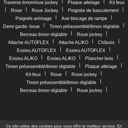
|
|
Traverse timon/roue jockey
Plaque attelage
Kit feux
|
|
|
|
Roue
Roue Jockey
Poignée de basculement
|
|
Poignée arrimage
Axe blocage de rampe
|
|
Demi garde- boue
Timon préassemblé/timon réglable
|
|
Berceau timon réglable
Roue jockey
|
|
|
Attache AUTOFLEX
Attache AL/KO
Châssis
|
|
Essieu AUTOFLEX
Essieu AUTOFLEX
|
|
|
Essieu AL/KO
Essieu AL/KO
Plancher bois
|
|
Timon préassemblé/timon réglable
Plaque attelage
|
|
|
Kit feux
Roue
Roue jockey
|
Timon préassemblé/timon réglable
|
|
Berceau timon réglable
Roue jockey
Ce site utilise des cookies pour vous offrir le meilleur service. En