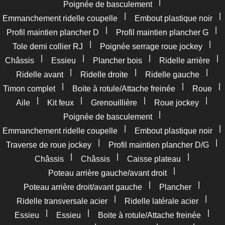
|
Poignée de basculement
|
|
Emmanchement ridelle coupelle
Embout plastique noir
|
|
Profil maintien plancher D
Profil maintien plancher G
|
|
Tole demi collier RJ
Poignée serrage roue jockey
|
|
|
|
Châssis
Essieu
Plancher bois
Ridelle arrière
|
|
|
Ridelle avant
Ridelle droite
Ridelle gauche
|
|
|
Timon complet
Boite à rotule/Attache freinée
Roue
|
|
|
|
Aile
Kit feux
Grenouillière
Roue jockey
|
Poignée de basculement
|
|
Emmanchement ridelle coupelle
Embout plastique noir
|
|
Traverse de roue jockey
Profil maintien plancher D/G
|
|
|
Châssis
Châssis
Caisse plateau
|
Poteau arrière gauche/avant droit
|
|
Poteau arrière droit/avant gauche
Plancher
|
|
Ridelle transversale acier
Ridelle latérale acier
|
|
|
Essieu
Essieu
Boite à rotule/Attache freinée