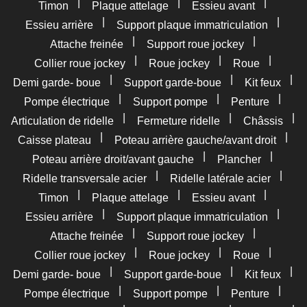
|
|
|
Timon
Plaque attelage
Essieu avant
|
|
Essieu arrière
Support plaque immatriculation
|
|
Attache freinée
Support roue jockey
|
|
|
Collier roue jockey
Roue jockey
Roue
|
|
|
Demi garde- boue
Support garde-boue
Kit feux
|
|
|
Pompe électrique
Support pompe
Penture
|
|
|
Articulation de ridelle
Fermeture ridelle
Châssis
|
|
Caisse plateau
Poteau arrière gauche/avant droit
|
|
Poteau arrière droit/avant gauche
Plancher
|
|
Ridelle transversale acier
Ridelle latérale acier
|
|
|
Timon
Plaque attelage
Essieu avant
|
|
Essieu arrière
Support plaque immatriculation
|
|
Attache freinée
Support roue jockey
|
|
|
Collier roue jockey
Roue jockey
Roue
|
|
|
Demi garde- boue
Support garde-boue
Kit feux
|
|
|
Pompe électrique
Support pompe
Penture