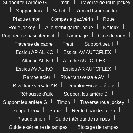
|
|
Support feu arrière G
Timon
Traverse de roue jockey
|
|
|
|
Support feux
Sabot
Renfort bandeau feu
|
|
|
Plaque timon
Compas à gaz/vérin
Roue
|
|
|
Roue jockey
Aile /demi garde- boue
Kit feux
|
|
|
Poignée de basculement
U arrimage
Cale de roue
|
|
|
Traverse de cadre
Treuil
Support treuil
|
|
Essieu AR AL-KO
Essieu AV AUTOFLEX
|
|
Attache AL-KO
Attache AUTOFLEX
|
|
Essieu AV AL-KO
Essieu AR AUTOFLEX
|
|
Rampe acier
Rive transversale AV
|
|
Rive transversale AR
Doublure+rive latérale
|
|
Réhausse d'aile
Support feu arrière D
|
|
|
Support feu arrière G
Timon
Traverse roue jockey
|
|
|
Support feux
Sabot
Renfort bandeau feu
|
|
Plaque timon
Guide intérieur de rampes
|
|
Guide extérieure de rampes
Blocage de rampes