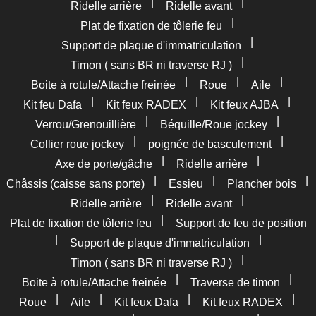
|
|
Ridelle arrière
Ridelle avant
|
Plat de fixation de tôlerie feu
|
Support de plaque d'immatriculation
|
Timon ( sans BR ni traverse RJ )
|
|
|
Boite à rotule/Attache freinée
Roue
Aile
|
|
|
Kit feu Dafa
Kit feux RADEX
Kit feux AJBA
|
|
Verrou/Grenouillière
Béquille/Roue jockey
|
|
Collier roue jockey
poignée de basculement
|
|
Axe de porte/gâche
Ridelle arrière
|
|
|
Châssis (caisse sans porte)
Essieu
Plancher bois
|
|
Ridelle arrière
Ridelle avant
|
Plat de fixation de tôlerie feu
Support de feu de position
|
|
Support de plaque d'immatriculation
|
Timon ( sans BR ni traverse RJ )
|
|
Boite à rotule/Attache freinée
Traverse de timon
|
|
|
|
Roue
Aile
Kit feux Dafa
Kit feux RADEX