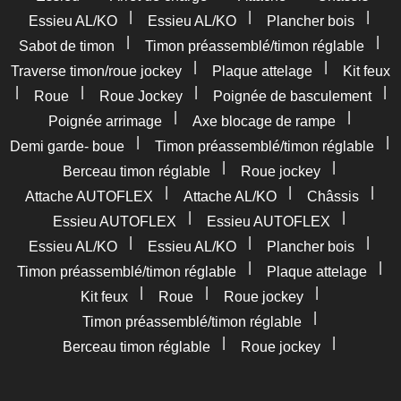
|
|
|
Essieu AL/KO
Essieu AL/KO
Plancher bois
|
|
Sabot de timon
Timon préassemblé/timon réglable
|
|
Traverse timon/roue jockey
Plaque attelage
Kit feux
|
|
|
|
Roue
Roue Jockey
Poignée de basculement
|
|
Poignée arrimage
Axe blocage de rampe
|
|
Demi garde- boue
Timon préassemblé/timon réglable
|
|
Berceau timon réglable
Roue jockey
|
|
|
Attache AUTOFLEX
Attache AL/KO
Châssis
|
|
Essieu AUTOFLEX
Essieu AUTOFLEX
|
|
|
Essieu AL/KO
Essieu AL/KO
Plancher bois
|
|
Timon préassemblé/timon réglable
Plaque attelage
|
|
|
Kit feux
Roue
Roue jockey
|
Timon préassemblé/timon réglable
|
|
Berceau timon réglable
Roue jockey