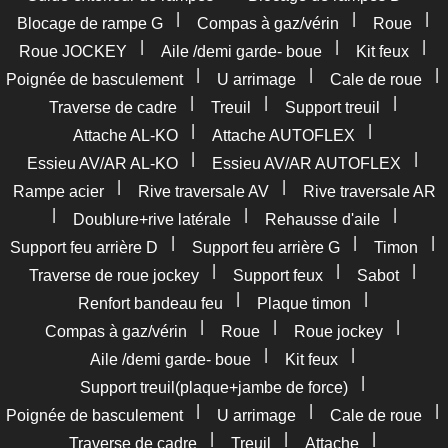
|
|
|
Blocage de rampe G
Compas à gaz/vérin
Roue
|
|
|
Roue JOCKEY
Aile /demi garde- boue
Kit feux
|
|
|
Poignée de basculement
U arrimage
Cale de roue
|
|
|
Traverse de cadre
Treuil
Support treuil
|
|
Attache AL-KO
Attache AUTOFLEX
|
|
Essieu AV/AR AL-KO
Essieu AV/AR AUTOFLEX
|
|
Rampe acier
Rive traversale AV
Rive traversale AR
|
|
|
Doublure+rive latérale
Rehausse d'aile
|
|
|
Support feu arrière D
Support feu arrière G
Timon
|
|
|
Traverse de roue jockey
Support feux
Sabot
|
|
Renfort bandeau feu
Plaque timon
|
|
|
Compas à gaz/vérin
Roue
Roue jockey
|
|
Aile /demi garde- boue
Kit feux
|
Support treuil(plaque+jambe de force)
|
|
|
Poignée de basculement
U arrimage
Cale de roue
|
|
|
Traverse de cadre
Treuil
Attache