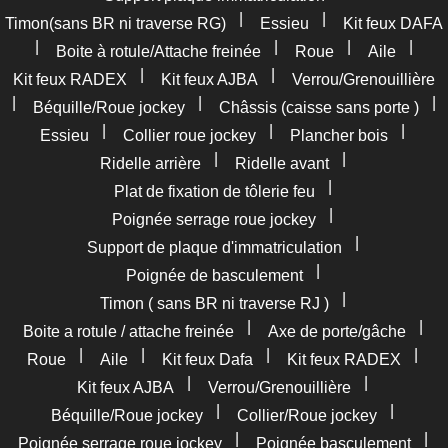
|
|
Timon(sans BR ni traverse RG)
Essieu
Kit feux DAFA
|
|
|
|
Boite à rotule/Attache freinée
Roue
Aile
|
|
Kit feux RADEX
Kit feux AJBA
Verrou/Grenouillière
|
|
|
Béquille/Roue jockey
Châssis (caisse sans porte )
|
|
|
Essieu
Collier roue jockey
Plancher bois
|
|
Ridelle arrière
Ridelle avant
|
Plat de fixation de tôlerie feu
|
Poignée serrage roue jockey
|
Support de plaque d'immatriculation
|
Poignée de basculement
|
Timon ( sans BR ni traverse RJ )
|
|
Boite a rotule / attache freinée
Axe de porte/gâche
|
|
|
|
Roue
Aile
Kit feux Dafa
Kit feux RADEX
|
|
Kit feux AJBA
Verrou/Grenouillière
|
|
Béquille/Roue jockey
Collier/Roue jockey
|
|
Poignée serrage roue jockey
Poignée basculement