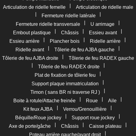
|
Articulation de ridelle femelle
Articulation de ridelle male
|
|
Fermeture ridelle latérale
|
|
Fermeture ridelle transversale
U arrimage
|
|
|
Embout plastique
Châssis
Essieu avant
|
|
|
Essieu arrière
Plancher bois
Ridelle arrière
|
|
Ridelle avant
Tôlerie de feu AJBA gauche
|
Tôlerie de feu AJBA droite
Tôlerie de feu RADEX gauche
|
|
Tôlerie de feu RADEX droite
|
Plat de fixation de tôlerie feu
|
Support plaque immatriculation
|
Timon ( sans BR ni traverse RJ )
|
|
|
Boite à rotule/Attache freinée
Roue
Aile
|
|
Kit feux AJBA
Verrou/Grenouillière
|
|
Béquille/Roue jockey
Support roue jockey
|
|
|
Axe de porte/gâche
Châssis
Caisse plateau
|
Poteau arrière gauche/avant droit