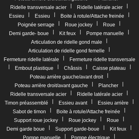
|
|
Ridelle transversale acier
Ridelle latérale acier
|
|
|
Essieu
Essieu
Boite à rotule/Attache freinée
|
|
|
Poignée serrage
Roue jockey
Roue
|
|
|
Demi garde- boue
Kit feux
Pompe manuelle
|
Articulation de ridelle gond male
|
Articulation de ridelle gond femelle
|
Fermeture ridelle latérale
Fermeture ridelle transversale
|
|
|
|
Embout plastique
Châssis
Caisse plateau
|
Poteau arrière gauche/avant droit
|
|
Poteau arrière droit/avant gauche
Plancher
|
|
Ridelle transversale acier
Ridelle latérale acier
|
|
|
Timon préassemblé
Essieu avant
Essieu arrière
|
|
Sabot de timon
Boite à rotule/Attache freinée
|
|
|
Support roue jockey
Roue jockey
Roue
|
|
|
Demi garde boue
Support garde-boue
Kit feux
|
|
Pompe manuelle
Pompe électrique