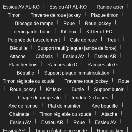
|
|
|
Essieu AV AL-KO
Essieu AR AL-KO
Rampe acier
|
|
|
Timon
Traverse de roue jockey
Plaque timon
|
|
|
Blocage de rampe
Roue
Roue jockey
|
|
|
demi garde- boue
Kit feux
Kit feux LED
|
|
|
Poignée de basculement
Cale de roue
Treuil
|
|
Béquille
Support treuil(plaque+jambe de force)
|
|
|
|
Attache
Châssis
Essieu AV
Essieu AR
|
|
|
Plancher bois
Rampes alu D
Rampes alu G
|
|
Béquille
Support plaque immatriculation
|
|
Timon réglable ou soudé
Traverse roue jockey
Roue
|
|
|
|
|
Roue jockey
Kit feux
Butée
Support butoir
|
|
Chape de rampe alu
Tendeur 2 chapes
|
|
|
Axe de rampe
Plat de maintien
Axe béquille
|
|
|
Chainette
Timon réglable ou soudé
Attache
|
|
|
|
Essieu AV
Essieu AR
Roue
Essieu AV
|
|
|
Essieu AR
Timon réglable ou soudé
Roue jockey