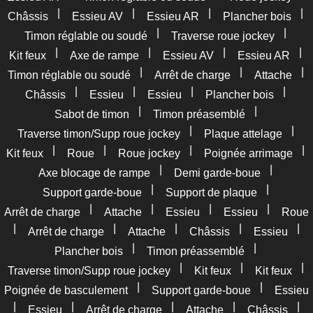
|
|
|
|
Châssis
Essieu AV
Essieu AR
Plancher bois
|
|
Timon réglable ou soudé
Traverse roue jockey
|
|
|
|
Kit feux
Axe de rampe
Essieu AV
Essieu AR
|
|
|
Timon réglable ou soudé
Arrêt de charge
Attache
|
|
|
|
Châssis
Essieu
Essieu
Plancher bois
|
|
Sabot de timon
Timon préasemblé
|
|
Traverse timon/Supp roue jockey
Plaque attelage
|
|
|
|
Kit feux
Roue
Roue jockey
Poignée arrimage
|
|
Axe blocage de rampe
Demi garde-boue
|
|
Support garde-boue
Support de plaque
|
|
|
|
Arrêt de charge
Attache
Essieu
Essieu
Roue
|
|
|
|
|
Arrêt de charge
Attache
Châssis
Essieu
|
|
Plancher bois
Timon préassemblé
|
|
|
Traverse timon/Supp roue jockey
Kit feux
Kit feux
|
|
Poignée de basculement
Support garde-boue
Essieu
|
|
|
|
|
Essieu
Arrêt de charge
Attache
Châssis