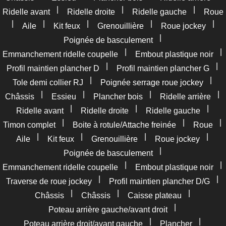
|
|
|
Ridelle avant
Ridelle droite
Ridelle gauche
Roue
|
|
|
|
|
Aile
Kit feux
Grenouillière
Roue jockey
|
Poignée de basculement
|
|
Emmanchement ridelle coupelle
Embout plastique noir
|
|
Profil maintien plancher D
Profil maintien plancher G
|
|
Tole demi collier RJ
Poignée serrage roue jockey
|
|
|
|
Châssis
Essieu
Plancher bois
Ridelle arrière
|
|
|
Ridelle avant
Ridelle droite
Ridelle gauche
|
|
|
Timon complet
Boite à rotule/Attache freinée
Roue
|
|
|
|
Aile
Kit feux
Grenouillière
Roue jockey
|
Poignée de basculement
|
|
Emmanchement ridelle coupelle
Embout plastique noir
|
|
Traverse de roue jockey
Profil maintien plancher D/G
|
|
|
Châssis
Châssis
Caisse plateau
|
Poteau arrière gauche/avant droit
|
|
Poteau arrière droit/avant gauche
Plancher