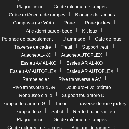
|
|
Plaque timon
Guide intérieur de rampes
|
|
Guide extérieure de rampes
Blocage de rampes
|
|
|
Compas à gaz/vérin
Roue
Roue jockey
|
|
Aile /demi garde- boue
Kit feux
|
|
|
Poignée de basculement
U arrimage
Cale de roue
|
|
|
Traverse de cadre
Treuil
Support treuil
|
|
Attache AL-KO
Attache AUTOFLEX
|
|
Essieu AV AL-KO
Essieu AR AL-KO
|
|
Essieu AV AUTOFLEX
Essieu AR AUTOFLEX
|
|
Rampe acier
Rive transversale AV
|
|
Rive transversale AR
Doublure+rive latérale
|
|
Rehausse d'aile
Support feu arriere D
|
|
Support feu arrière G
Timon
Traverse de roue jockey
|
|
|
|
Support feux
Sabot
Renfort bandeau feu
|
|
Plaque timon
Guide intérieur de rampes
|
|
Guide extérieur de rampes
Blocage de rampes D