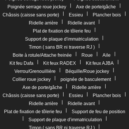
|
|
Poignée serrage roue jockey
Axe de porte/gâche
|
|
|
Châssis (caisse sans porte)
Essieu
Plancher bois
|
|
Ridelle arrière
Ridelle avant
|
Plat de fixation de tôlerie feu
|
Support de plaque d'immatriculation
|
Timon ( sans BR ni traverse RJ )
|
|
|
Boite à rotule/Attache freinée
Roue
Aile
|
|
|
Kit feu Dafa
Kit feux RADEX
Kit feux AJBA
|
|
Verrou/Grenouillière
Béquille/Roue jockey
|
|
Collier roue jockey
poignée de basculement
|
|
Axe de porte/gâche
Ridelle arrière
|
|
|
Châssis (caisse sans porte)
Essieu
Plancher bois
|
|
Ridelle arrière
Ridelle avant
|
Plat de fixation de tôlerie feu
Support de feu de position
|
|
Support de plaque d'immatriculation
|
Timon ( sans BR ni traverse RJ )