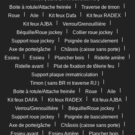
|
|
Boite à rotule/Attache freinée
Traverse de timon
|
|
|
|
Roue
Aile
Kit feux Dafa
Kit feux RADEX
|
|
Kit feux AJBA
Verrou/Grenouillière
|
|
Béquille/Roue jockey
Collier roue jockey
|
|
Support roue jockey
Poignée de basculement
|
|
Axe de porte/gâche
Châssis (caisse sans porte)
|
|
|
|
Essieu
Essieu
Plancher bois
Ridelle arrière
|
|
Ridelle avant
Plat de fixation de tôlerie feu
|
Support plaque immatriculation
|
Timon ( sans BR ni traverse RJ )
|
|
|
Boite à rotule/Attache freinée
Roue
Aile
|
|
|
Kit feux DAFA
Kit feux RADEX
Kit feux AJBA
|
|
Verrou/Grenouillière
Béquille/Roue jockey
|
|
Support roue jockey
Poignée de basculement
|
|
Axe de porte/gâche
Châssis (caisse sans porte)
|
|
|
Essieu avant
Essieu Arrière
Plancher bois