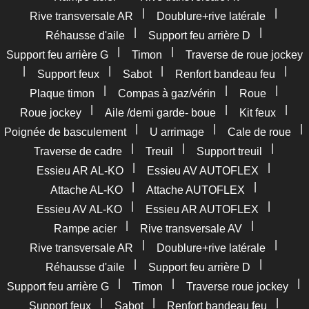
|
|
Rive transversale AR
Doublure+rive latérale
|
|
Réhausse d'aile
Support feu arrière D
|
|
Support feu arrière G
Timon
Traverse de roue jockey
|
|
|
|
Support feux
Sabot
Renfort bandeau feu
|
|
|
Plaque timon
Compas à gaz/vérin
Roue
|
|
|
Roue jockey
Aile /demi garde- boue
Kit feux
|
|
|
Poignée de basculement
U arrimage
Cale de roue
|
|
|
Traverse de cadre
Treuil
Support treuil
|
|
Essieu AR AL-KO
Essieu AV AUTOFLEX
|
|
Attache AL-KO
Attache AUTOFLEX
|
|
Essieu AV AL-KO
Essieu AR AUTOFLEX
|
|
Rampe acier
Rive transversale AV
|
|
Rive transversale AR
Doublure+rive latérale
|
|
Réhausse d'aile
Support feu arrière D
|
|
|
Support feu arrière G
Timon
Traverse roue jockey
|
|
|
Support feux
Sabot
Renfort bandeau feu