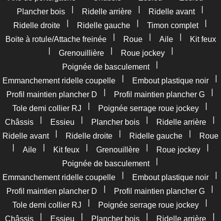
|
|
|
Plancher bois
Ridelle arrière
Ridelle avant
|
|
|
Ridelle droite
Ridelle gauche
Timon complet
|
|
|
Boite à rotule/Attache freinée
Roue
Aile
Kit feux
|
|
|
Grenouillière
Roue jockey
|
Poignée de basculement
|
|
Emmanchement ridelle coupelle
Embout plastique noir
|
|
Profil maintien plancher D
Profil maintien plancher G
|
|
Tole demi collier RJ
Poignée serrage roue jockey
|
|
|
|
Châssis
Essieu
Plancher bois
Ridelle arrière
|
|
|
Ridelle avant
Ridelle droite
Ridelle gauche
Roue
|
|
|
|
|
Aile
Kit feux
Grenouillère
Roue jockey
|
Poignée de basculement
|
|
Emmanchement ridelle coupelle
Embout plastique noir
|
|
Profil maintien plancher D
Profil maintien plancher G
|
|
Tole demi collier RJ
Poignée serrage roue jockey
|
|
|
|
Châssis
Essieu
Plancher bois
Ridelle arrière