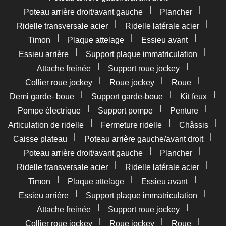
|
|
Poteau arrière droit/avant gauche
Plancher
|
|
Ridelle transversale acier
Ridelle latérale acier
|
|
|
Timon
Plaque attelage
Essieu avant
|
|
Essieu arrière
Support plaque immatriculation
|
|
Attache freinée
Support roue jockey
|
|
|
Collier roue jockey
Roue jockey
Roue
|
|
|
Demi garde- boue
Support garde-boue
Kit feux
|
|
|
Pompe électrique
Support pompe
Penture
|
|
|
Articulation de ridelle
Fermeture ridelle
Châssis
|
|
Caisse plateau
Poteau arrière gauche/avant droit
|
|
Poteau arrière droit/avant gauche
Plancher
|
|
Ridelle transversale acier
Ridelle latérale acier
|
|
|
Timon
Plaque attelage
Essieu avant
|
|
Essieu arrière
Support plaque immatriculation
|
|
Attache freinée
Support roue jockey
|
|
|
Collier roue jockey
Roue jockey
Roue