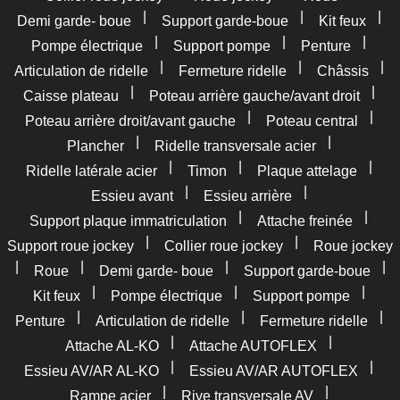
|
|
|
Demi garde- boue
Support garde-boue
Kit feux
|
|
|
Pompe électrique
Support pompe
Penture
|
|
|
Articulation de ridelle
Fermeture ridelle
Châssis
|
|
Caisse plateau
Poteau arrière gauche/avant droit
|
|
Poteau arrière droit/avant gauche
Poteau central
|
|
Plancher
Ridelle transversale acier
|
|
|
Ridelle latérale acier
Timon
Plaque attelage
|
|
Essieu avant
Essieu arrière
|
|
Support plaque immatriculation
Attache freinée
|
|
Support roue jockey
Collier roue jockey
Roue jockey
|
|
|
|
Roue
Demi garde- boue
Support garde-boue
|
|
|
Kit feux
Pompe électrique
Support pompe
|
|
|
Penture
Articulation de ridelle
Fermeture ridelle
|
|
Attache AL-KO
Attache AUTOFLEX
|
|
Essieu AV/AR AL-KO
Essieu AV/AR AUTOFLEX
|
|
Rampe acier
Rive transversale AV