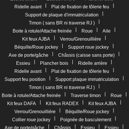
|
|
Ridelle avant
Plat de fixation de tôlerie feu
|
Support de plaque d'immatriculation
|
Timon ( sans BR ni traverse RJ )
|
|
|
Boite à rotule/Attache freinée
Roue
Aile
|
|
Kit feux AJBA
Verrou/Grenouillière
|
|
Béquille/Roue jockey
Support roue jockey
|
|
Axe de porte/gâche
Châssis (caisse sans porte)
|
|
|
Essieu
Plancher bois
Ridelle arrière
|
|
Ridelle avant
Plat de fixation de tôlerie feu
|
|
Support feu position
Support plaque immatriculation
|
Timon ( sans BR ni traverse RJ )
|
|
|
Boite à rotule/Attache freinée
Traverse timon
Roue
|
|
|
Kit feux DAFA
Kit feux RADEX
Kit feux AJBA
|
|
Verrou/Grenouillière
Béquille/Roue jockey
|
|
Collier roue jockey
Poignée de basculement
|
|
|
|
Axe de porte/gâche
Châssis
Essieu
Essieu