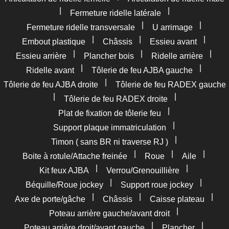
|
|
Fermeture ridelle latérale
|
|
Fermeture ridelle transversale
U arrimage
|
|
|
Embout plastique
Châssis
Essieu avant
|
|
|
Essieu arrière
Plancher bois
Ridelle arrière
|
|
Ridelle avant
Tôlerie de feu AJBA gauche
|
Tôlerie de feu AJBA droite
Tôlerie de feu RADEX gauche
|
|
Tôlerie de feu RADEX droite
|
Plat de fixation de tôlerie feu
|
Support plaque immatriculation
|
Timon ( sans BR ni traverse RJ )
|
|
|
Boite à rotule/Attache freinée
Roue
Aile
|
|
Kit feux AJBA
Verrou/Grenouillière
|
|
Béquille/Roue jockey
Support roue jockey
|
|
|
Axe de porte/gâche
Châssis
Caisse plateau
|
Poteau arrière gauche/avant droit
|
|
Poteau arrière droit/avant gauche
Plancher