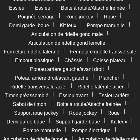
|
|
|
Essieu
Essieu
Boite à rotule/Attache freinée
|
|
|
Poignée serrage
Roue jockey
Roue
|
|
|
Demi garde- boue
Kit feux
Pompe manuelle
|
Articulation de ridelle gond male
|
Articulation de ridelle gond femelle
|
Fermeture ridelle latérale
Fermeture ridelle transversale
|
|
|
|
Embout plastique
Châssis
Caisse plateau
|
Poteau arrière gauche/avant droit
|
|
Poteau arrière droit/avant gauche
Plancher
|
|
Ridelle transversale acier
Ridelle latérale acier
|
|
|
Timon préassemblé
Essieu avant
Essieu arrière
|
|
Sabot de timon
Boite à rotule/Attache freinée
|
|
|
Support roue jockey
Roue jockey
Roue
|
|
|
Demi garde boue
Support garde-boue
Kit feux
|
|
Pompe manuelle
Pompe électrique
|
Articulation de ridelle femelle
Articulation de ridelle male