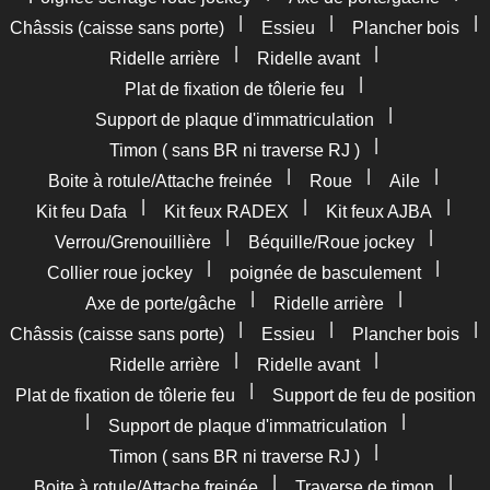
|
|
|
Châssis (caisse sans porte)
Essieu
Plancher bois
|
|
Ridelle arrière
Ridelle avant
|
Plat de fixation de tôlerie feu
|
Support de plaque d'immatriculation
|
Timon ( sans BR ni traverse RJ )
|
|
|
Boite à rotule/Attache freinée
Roue
Aile
|
|
|
Kit feu Dafa
Kit feux RADEX
Kit feux AJBA
|
|
Verrou/Grenouillière
Béquille/Roue jockey
|
|
Collier roue jockey
poignée de basculement
|
|
Axe de porte/gâche
Ridelle arrière
|
|
|
Châssis (caisse sans porte)
Essieu
Plancher bois
|
|
Ridelle arrière
Ridelle avant
|
Plat de fixation de tôlerie feu
Support de feu de position
|
|
Support de plaque d'immatriculation
|
Timon ( sans BR ni traverse RJ )
|
|
Boite à rotule/Attache freinée
Traverse de timon