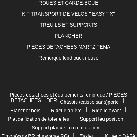
ROUES ET GARDE-BOUE
KIT TRANSPORT DE VELOS " EASYFIX"
TREUILS ET SUPPORTS
PLANCHER
PIECES DETACHEES MARTZ TEMA
Remorque food truck neuve
Pièces détachées et équipements remorque / PIECES
DETACHEES LIDER
|
Châssis (caisse sans)porte
|
|
|
Plancher bois
Ridelle arrière
Ridelle avant
|
|
Plat de fixation de tôlerie feu
Support feu position
|
Support plaque immatriculation
|
|
Timon(sans BR ni traverse RG)
Essieu
Kit feux DAFA