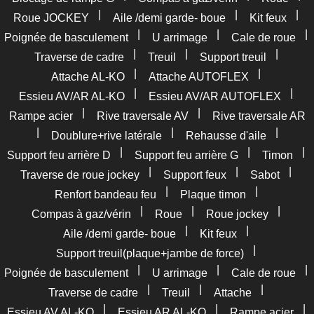
|
|
|
Roue JOCKEY
Aile /demi garde- boue
Kit feux
|
|
|
Poignée de basculement
U arrimage
Cale de roue
|
|
|
Traverse de cadre
Treuil
Support treuil
|
|
Attache AL-KO
Attache AUTOFLEX
|
|
Essieu AV/AR AL-KO
Essieu AV/AR AUTOFLEX
|
|
Rampe acier
Rive traversale AV
Rive traversale AR
|
|
|
Doublure+rive latérale
Rehausse d'aile
|
|
|
Support feu arrière D
Support feu arrière G
Timon
|
|
|
Traverse de roue jockey
Support feux
Sabot
|
|
Renfort bandeau feu
Plaque timon
|
|
|
Compas à gaz/vérin
Roue
Roue jockey
|
|
Aile /demi garde- boue
Kit feux
|
Support treuil(plaque+jambe de force)
|
|
|
Poignée de basculement
U arrimage
Cale de roue
|
|
|
Traverse de cadre
Treuil
Attache
|
|
|
Essieu AV AL-KO
Essieu AR AL-KO
Rampe acier