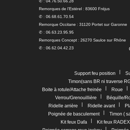
✆ : 04.76.50.66.28
Remorques de l’Estérel : 83600 Fréjus
✆ : 06.68.61.70.54
Remorque Occitane : 31120 Portet sur Garonne
✆ : 06.63.23.95.95
Remorques Concept : 26270 Saulce sur Rhône
✆ : 06.62.04.42.23
|
Support feu position
Su
Timon(sans BR ni traverse R
|
Boite à rotule/Attache freinée
Roue
|
Verrou/Grenouillière
Béquille/R
|
|
Ridelle arrière
Ridelle avant
Pl
|
Poignée de basculement
Timon ( s
|
Kit feux Dafa
Kit feux RADEX
|