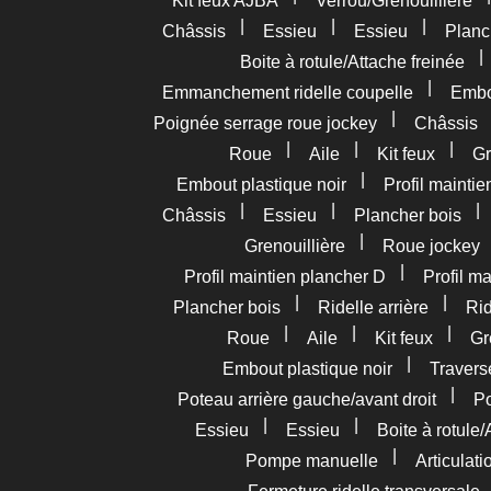
Kit feux AJBA
Verrou/Grenouillière
|
|
|
Châssis
Essieu
Essieu
Planc
Boite à rotule/Attache freinée
|
Emmanchement ridelle coupelle
Embou
|
Poignée serrage roue jockey
Châssis
|
|
|
Roue
Aile
Kit feux
Gr
|
Embout plastique noir
Profil mainti
|
|
Châssis
Essieu
Plancher bois
|
Grenouillière
Roue jockey
|
Profil maintien plancher D
Profil m
|
|
Plancher bois
Ridelle arrière
Rid
|
|
|
Roue
Aile
Kit feux
Gr
|
Embout plastique noir
Travers
|
Poteau arrière gauche/avant droit
Po
|
|
Essieu
Essieu
Boite à rotule/
|
Pompe manuelle
Articulat