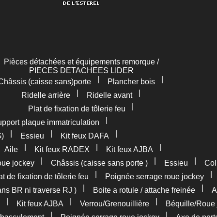
Pièces détachées et équipements remorque /
PIECES DETACHEES LIDER
|
|
Châssis (caisse sans)porte
Plancher bois
|
|
Ridelle arrière
Ridelle avant
|
Plat de fixation de tôlerie feu
|
pport plaque immatriculation
|
|
|
G)
Essieu
Kit feux DAFA
|
|
|
|
Aile
Kit feux RADEX
Kit feux AJBA
|
|
|
oue jockey
Châssis (caisse sans porte )
Essieu
Col
|
at de fixation de tôlerie feu
Poignée serrage roue jockey
|
|
ans BR ni traverse RJ )
Boite a rotule / attache freinée
A
|
|
|
Kit feux AJBA
Verrou/Grenouillière
Béquille/Roue 
|
|