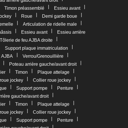
au arrière gauche/avant droit
|
|
|
Timon préassemblé
Essieu avant
|
|
|
ockey
Roue
Demi garde boue
|
|
femelle
Articulation de ridelle male
|
|
âssis
Essieu avant
Essieu arrière
|
Tôlerie de feu AJBA droite
|
|
Support plaque immatriculation
|
|
x AJBA
Verrou/Grenouillière
|
|
Poteau arrière gauche/avant droit
|
|
|
ier
Timon
Plaque attelage
|
|
roue jockey
Collier roue jockey
|
|
|
que
Support pompe
Penture
|
rière gauche/avant droit
|
|
|
ier
Timon
Plaque attelage
|
|
roue jockey
Collier roue jockey
|
|
|
que
Support pompe
Penture
|