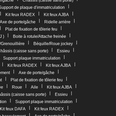
e/gâche
Châssis (caisse sans porte)
|
Support de plaque d'immatriculation
|
|
|
Kit feux RADEX
Kit feux AJBA
|
|
Axe de porte/gâche
Ridelle arrière
|
|
Plat de fixation de tôlerie feu
|
|
J )
Boite à rotule/Attache freinée
|
|
/Grenouillière
Béquille/Roue jockey
|
|
hâssis (caisse sans porte)
Essieu
|
|
Support plaque immatriculation
|
|
|
Kit feux RADEX
Kit feux AJBA
|
|
ement
Axe de porte/gâche
|
|
t
Plat de fixation de tôlerie feu
|
|
|
|
ée
Roue
Aile
Kit feux AJBA
|
|
âssis (caisse sans porte)
Essieu
|
|
tion
Support plaque immatriculation
|
|
Kit feux DAFA
Kit feux RADEX
|
|