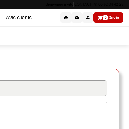
|
Bienvenue invité
CONTACT ✆ 06 62 04 42 23
Avis clients
Devis
0