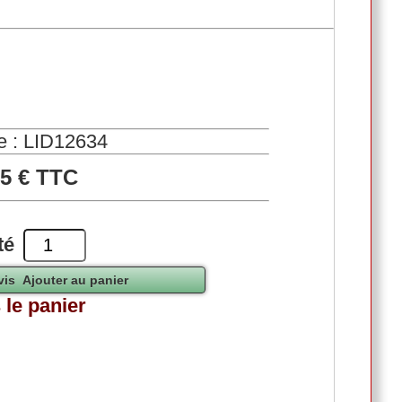
e : LID12634
65 € TTC
té
 le panier