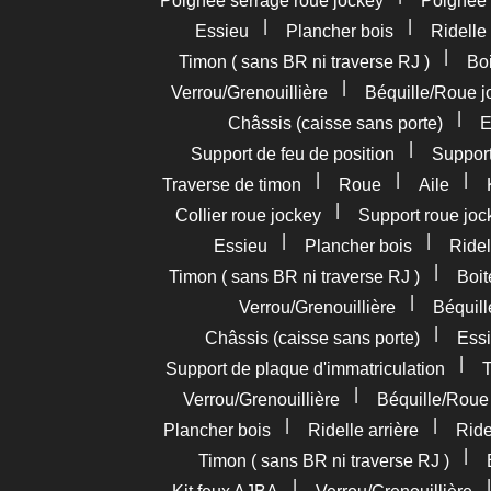
Poignée serrage roue jockey
Poignée
|
|
Essieu
Plancher bois
Ridelle 
|
Timon ( sans BR ni traverse RJ )
Boi
|
Verrou/Grenouillière
Béquille/Roue j
|
Châssis (caisse sans porte)
E
|
Support de feu de position
Support
|
|
|
Traverse de timon
Roue
Aile
|
Collier roue jockey
Support roue joc
|
|
Essieu
Plancher bois
Ridel
|
Timon ( sans BR ni traverse RJ )
Boit
|
Verrou/Grenouillière
Béquil
|
Châssis (caisse sans porte)
Essi
|
Support de plaque d'immatriculation
T
|
Verrou/Grenouillière
Béquille/Roue
|
|
Plancher bois
Ridelle arrière
Ride
|
Timon ( sans BR ni traverse RJ )
|