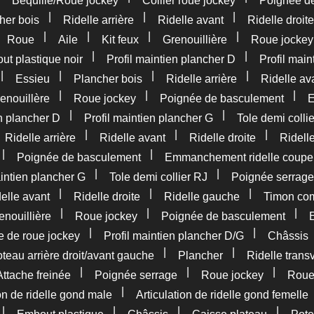
Béquille/Roue jockey
Collier roue jockey
Poignée d
|
|
|
her bois
Ridelle arrière
Ridelle avant
Ridelle droite
|
|
|
|
|
Roue
Aile
Kit feux
Grenouillière
Roue jockey
|
|
t plastique noir
Profil maintien plancher D
Profil main
|
|
|
|
Essieu
Plancher bois
Ridelle arrière
Ridelle av
|
|
|
enouillère
Roue jockey
Poignée de basculement
E
|
|
en plancher D
Profil maintien plancher G
Tole demi colli
|
|
|
|
Ridelle arrière
Ridelle avant
Ridelle droite
Ridell
|
|
Poignée de basculement
Emmanchement ridelle coupe
|
|
aintien plancher G
Tole demi collier RJ
Poignée serrage
|
|
|
elle avant
Ridelle droite
Ridelle gauche
Timon com
|
|
|
enouillière
Roue jockey
Poignée de basculement
|
|
e de roue jockey
Profil maintien plancher D/G
Châssis
|
|
teau arrière droit/avant gauche
Plancher
Ridelle trans
|
|
|
Attache freinée
Poignée serrage
Roue jockey
Rou
|
ion de ridelle gond male
Articulation de ridelle gond femelle
|
|
|
|