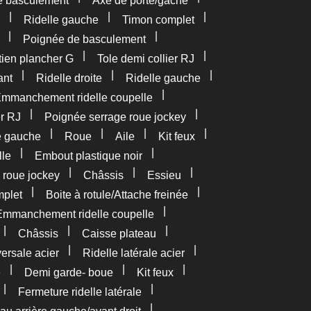
e basculement
Axe de porte/gâche
|
|
|
Ridelle gauche
Timon complet
|
|
Poignée de basculement
|
|
tien plancher G
Tole demi collier RJ
|
|
|
ant
Ridelle droite
Ridelle gauche
|
mmanchement ridelle coupelle
|
|
er RJ
Poignée serrage roue jockey
|
|
|
|
e gauche
Roue
Aile
Kit feux
|
|
lle
Embout plastique noir
|
|
|
 roue jockey
Châssis
Essieu
|
|
plet
Boite à rotule/Attache freinée
|
Emmanchement ridelle coupelle
|
|
|
Châssis
Caisse plateau
|
|
versale acier
Ridelle latérale acier
|
|
|
e
Demi garde- boue
Kit feux
|
|
Fermeture ridelle latérale
|