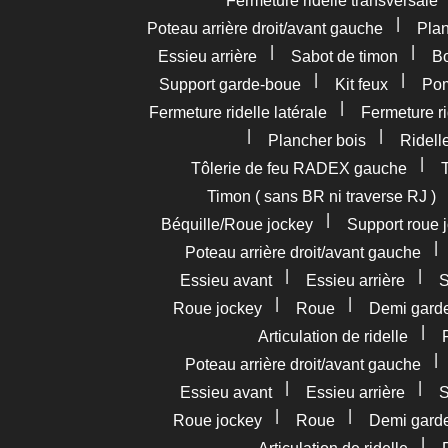
Fermeture ridelle transversale
|
Poteau arrière droit/avant gauche
Pla
|
|
Essieu arrière
Sabot de timon
Bo
|
|
Support garde-boue
Kit feux
Pom
|
Fermeture ridelle latérale
Fermeture ri
|
|
Plancher bois
Ridelle
|
Tôlerie de feu RADEX gauche
Timon ( sans BR ni traverse RJ )
|
Béquille/Roue jockey
Support roue 
Poteau arrière droit/avant gauche
|
|
Essieu avant
Essieu arrière
S
|
|
Roue jockey
Roue
Demi gard
|
Articulation de ridelle
Poteau arrière droit/avant gauche
|
|
Essieu avant
Essieu arrière
S
|
|
Roue jockey
Roue
Demi gard
|