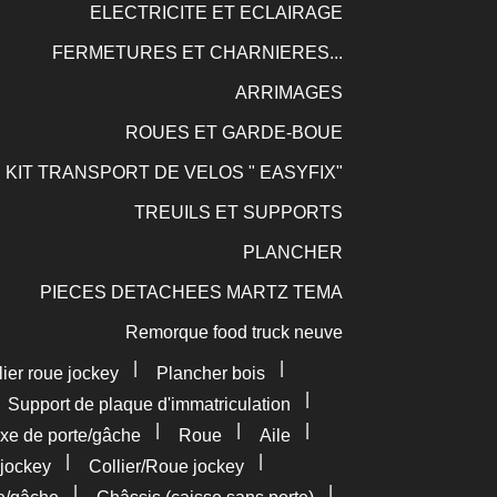
ELECTRICITE ET ECLAIRAGE
FERMETURES ET CHARNIERES...
ARRIMAGES
ROUES ET GARDE-BOUE
KIT TRANSPORT DE VELOS " EASYFIX"
TREUILS ET SUPPORTS
PLANCHER
PIECES DETACHEES MARTZ TEMA
Remorque food truck neuve
|
|
lier roue jockey
Plancher bois
|
|
Support de plaque d'immatriculation
|
|
|
xe de porte/gâche
Roue
Aile
|
|
jockey
Collier/Roue jockey
|
|