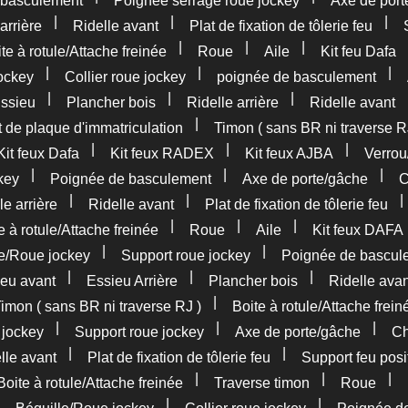
 basculement
Poignée serrage roue jockey
Axe de port
|
|
|
arrière
Ridelle avant
Plat de fixation de tôlerie feu
|
|
|
te à rotule/Attache freinée
Roue
Aile
Kit feu Dafa
|
|
|
ockey
Collier roue jockey
poignée de basculement
|
|
|
ssieu
Plancher bois
Ridelle arrière
Ridelle avant
|
 de plaque d'immatriculation
Timon ( sans BR ni traverse R
|
|
|
Kit feux Dafa
Kit feux RADEX
Kit feux AJBA
Verrou
|
|
|
key
Poignée de basculement
Axe de porte/gâche
C
|
|
le arrière
Ridelle avant
Plat de fixation de tôlerie feu
|
|
|
e à rotule/Attache freinée
Roue
Aile
Kit feux DAFA
|
|
le/Roue jockey
Support roue jockey
Poignée de bascul
|
|
|
eu avant
Essieu Arrière
Plancher bois
Ridelle avan
|
imon ( sans BR ni traverse RJ )
Boite à rotule/Attache frein
|
|
|
 jockey
Support roue jockey
Axe de porte/gâche
Ch
|
|
lle avant
Plat de fixation de tôlerie feu
Support feu posi
|
|
|
Boite à rotule/Attache freinée
Traverse timon
Roue
|
|
|