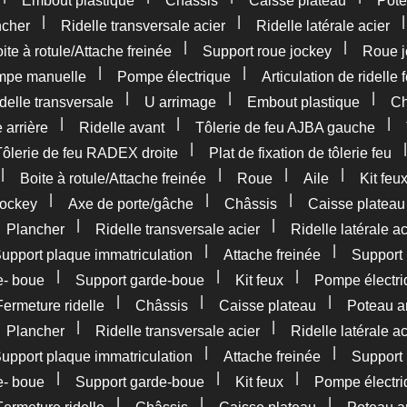
Embout plastique
Châssis
Caisse plateau
Pote
|
|
ncher
Ridelle transversale acier
Ridelle latérale acier
|
|
ite à rotule/Attache freinée
Support roue jockey
Roue j
|
|
pe manuelle
Pompe électrique
Articulation de ridelle 
|
|
|
delle transversale
U arrimage
Embout plastique
Ch
|
|
|
 arrière
Ridelle avant
Tôlerie de feu AJBA gauche
|
Tôlerie de feu RADEX droite
Plat de fixation de tôlerie feu
|
|
|
|
Boite à rotule/Attache freinée
Roue
Aile
Kit feu
|
|
|
jockey
Axe de porte/gâche
Châssis
Caisse plateau
|
|
|
Plancher
Ridelle transversale acier
Ridelle latérale ac
|
|
upport plaque immatriculation
Attache freinée
Support 
|
|
|
e- boue
Support garde-boue
Kit feux
Pompe électri
|
|
|
Fermeture ridelle
Châssis
Caisse plateau
Poteau ar
|
|
|
Plancher
Ridelle transversale acier
Ridelle latérale ac
|
|
upport plaque immatriculation
Attache freinée
Support 
|
|
|
e- boue
Support garde-boue
Kit feux
Pompe électri
|
|
|