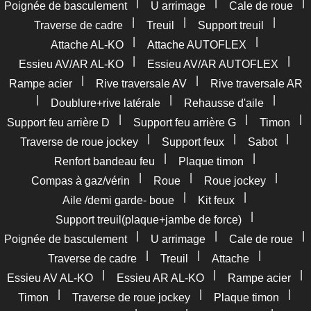
|
|
|
Poignée de basculement
U arrimage
Cale de roue
|
|
|
Traverse de cadre
Treuil
Support treuil
|
|
Attache AL-KO
Attache AUTOFLEX
|
|
Essieu AV/AR AL-KO
Essieu AV/AR AUTOFLEX
|
|
Rampe acier
Rive traversale AV
Rive traversale AR
|
|
|
Doublure+rive latérale
Rehausse d'aile
|
|
|
Support feu arrière D
Support feu arrière G
Timon
|
|
|
Traverse de roue jockey
Support feux
Sabot
|
|
Renfort bandeau feu
Plaque timon
|
|
|
Compas à gaz/vérin
Roue
Roue jockey
|
|
Aile /demi garde- boue
Kit feux
|
Support treuil(plaque+jambe de force)
|
|
|
Poignée de basculement
U arrimage
Cale de roue
|
|
|
Traverse de cadre
Treuil
Attache
|
|
|
Essieu AV AL-KO
Essieu AR AL-KO
Rampe acier
|
|
|
Timon
Traverse de roue jockey
Plaque timon