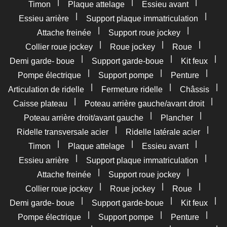
|
|
|
Timon
Plaque attelage
Essieu avant
|
|
Essieu arrière
Support plaque immatriculation
|
|
Attache freinée
Support roue jockey
|
|
|
Collier roue jockey
Roue jockey
Roue
|
|
|
Demi garde- boue
Support garde-boue
Kit feux
|
|
|
Pompe électrique
Support pompe
Penture
|
|
|
Articulation de ridelle
Fermeture ridelle
Châssis
|
|
Caisse plateau
Poteau arrière gauche/avant droit
|
|
Poteau arrière droit/avant gauche
Plancher
|
|
Ridelle transversale acier
Ridelle latérale acier
|
|
|
Timon
Plaque attelage
Essieu avant
|
|
Essieu arrière
Support plaque immatriculation
|
|
Attache freinée
Support roue jockey
|
|
|
Collier roue jockey
Roue jockey
Roue
|
|
|
Demi garde- boue
Support garde-boue
Kit feux
|
|
|
Pompe électrique
Support pompe
Penture