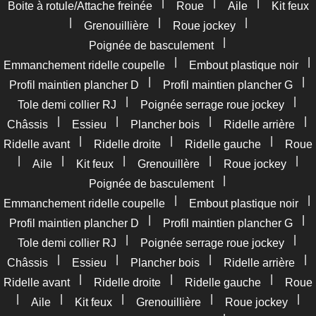
|
|
|
Boite à rotule/Attache freinée
Roue
Aile
Kit feux
|
|
|
Grenouillière
Roue jockey
|
Poignée de basculement
|
|
Emmanchement ridelle coupelle
Embout plastique noir
|
|
Profil maintien plancher D
Profil maintien plancher G
|
|
Tole demi collier RJ
Poignée serrage roue jockey
|
|
|
|
Châssis
Essieu
Plancher bois
Ridelle arrière
|
|
|
Ridelle avant
Ridelle droite
Ridelle gauche
Roue
|
|
|
|
|
Aile
Kit feux
Grenouillère
Roue jockey
|
Poignée de basculement
|
|
Emmanchement ridelle coupelle
Embout plastique noir
|
|
Profil maintien plancher D
Profil maintien plancher G
|
|
Tole demi collier RJ
Poignée serrage roue jockey
|
|
|
|
Châssis
Essieu
Plancher bois
Ridelle arrière
|
|
|
Ridelle avant
Ridelle droite
Ridelle gauche
Roue
|
|
|
|
|
Aile
Kit feux
Grenouillière
Roue jockey