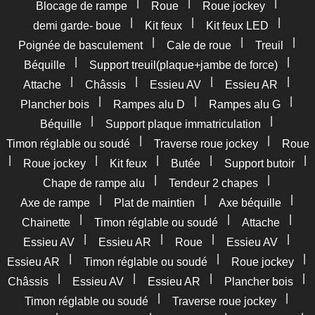
|
|
|
Blocage de rampe
Roue
Roue jockey
|
|
|
demi garde- boue
Kit feux
Kit feux LED
|
|
|
Poignée de basculement
Cale de roue
Treuil
|
|
Béquille
Support treuil(plaque+jambe de force)
|
|
|
|
Attache
Châssis
Essieu AV
Essieu AR
|
|
|
Plancher bois
Rampes alu D
Rampes alu G
|
|
Béquille
Support plaque immatriculation
|
|
Timon réglable ou soudé
Traverse roue jockey
Roue
|
|
|
|
|
Roue jockey
Kit feux
Butée
Support butoir
|
|
Chape de rampe alu
Tendeur 2 chapes
|
|
|
Axe de rampe
Plat de maintien
Axe béquille
|
|
|
Chainette
Timon réglable ou soudé
Attache
|
|
|
|
Essieu AV
Essieu AR
Roue
Essieu AV
|
|
|
Essieu AR
Timon réglable ou soudé
Roue jockey
|
|
|
|
Châssis
Essieu AV
Essieu AR
Plancher bois
|
|
Timon réglable ou soudé
Traverse roue jockey