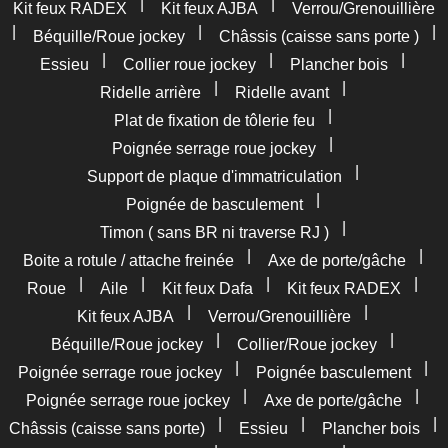
|
|
Kit feux RADEX
Kit feux AJBA
Verrou/Grenouillière
|
|
|
Béquille/Roue jockey
Châssis (caisse sans porte )
|
|
|
Essieu
Collier roue jockey
Plancher bois
|
|
Ridelle arrière
Ridelle avant
|
Plat de fixation de tôlerie feu
|
Poignée serrage roue jockey
|
Support de plaque d'immatriculation
|
Poignée de basculement
|
Timon ( sans BR ni traverse RJ )
|
|
Boite a rotule / attache freinée
Axe de porte/gâche
|
|
|
|
Roue
Aile
Kit feux Dafa
Kit feux RADEX
|
|
Kit feux AJBA
Verrou/Grenouillière
|
|
Béquille/Roue jockey
Collier/Roue jockey
|
|
Poignée serrage roue jockey
Poignée basculement
|
|
Poignée serrage roue jockey
Axe de porte/gâche
|
|
|
Châssis (caisse sans porte)
Essieu
Plancher bois