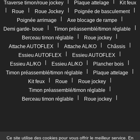
|
|
Traverse timon/roue jockey
Plaque attelage
Kit feux
|
|
|
|
Roue
Roue Jockey
Poignée de basculement
|
|
Poignée arrimage
Axe blocage de rampe
|
|
Demi garde- boue
Timon préassemblé/timon réglable
|
|
Berceau timon réglable
Roue jockey
|
|
|
Attache AUTOFLEX
Attache AL/KO
Châssis
|
|
Essieu AUTOFLEX
Essieu AUTOFLEX
|
|
|
Essieu AL/KO
Essieu AL/KO
Plancher bois
|
|
Timon préassemblé/timon réglable
Plaque attelage
|
|
|
Kit feux
Roue
Roue jockey
|
Timon préassemblé/timon réglable
|
|
Berceau timon réglable
Roue jockey
Ce site utilise des cookies pour vous offrir le meilleur service. En