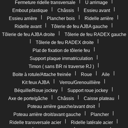
|
|
Fermeture ridelle transversale
U arrimage
|
|
|
Embout plastique
Châssis
Essieu avant
|
|
|
Essieu arrière
Plancher bois
Ridelle arrière
|
|
Ridelle avant
Tôlerie de feu AJBA gauche
|
Tôlerie de feu AJBA droite
Tôlerie de feu RADEX gauche
|
|
Tôlerie de feu RADEX droite
|
Plat de fixation de tôlerie feu
|
Support plaque immatriculation
|
Timon ( sans BR ni traverse RJ )
|
|
|
Boite à rotule/Attache freinée
Roue
Aile
|
|
Kit feux AJBA
Verrou/Grenouillière
|
|
Béquille/Roue jockey
Support roue jockey
|
|
|
Axe de porte/gâche
Châssis
Caisse plateau
|
Poteau arrière gauche/avant droit
|
|
Poteau arrière droit/avant gauche
Plancher
|
|
Ridelle transversale acier
Ridelle latérale acier