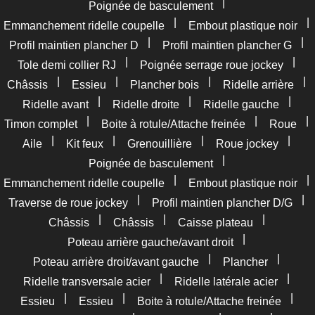
|
Poignée de basculement
|
|
Emmanchement ridelle coupelle
Embout plastique noir
|
|
Profil maintien plancher D
Profil maintien plancher G
|
|
Tole demi collier RJ
Poignée serrage roue jockey
|
|
|
|
Châssis
Essieu
Plancher bois
Ridelle arrière
|
|
|
Ridelle avant
Ridelle droite
Ridelle gauche
|
|
|
Timon complet
Boite à rotule/Attache freinée
Roue
|
|
|
|
Aile
Kit feux
Grenouillière
Roue jockey
|
Poignée de basculement
|
|
Emmanchement ridelle coupelle
Embout plastique noir
|
|
Traverse de roue jockey
Profil maintien plancher D/G
|
|
|
Châssis
Châssis
Caisse plateau
|
Poteau arrière gauche/avant droit
|
|
Poteau arrière droit/avant gauche
Plancher
|
|
Ridelle transversale acier
Ridelle latérale acier
|
|
|
Essieu
Essieu
Boite à rotule/Attache freinée