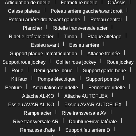
|
|
|
Articulation de ridelle
Fermeture ridelle
Châssis
|
|
Caisse plateau
Poteau arrière gauche/avant droit
|
|
Poteau arrière droit/avant gauche
Poteau central
|
|
Plancher
Ridelle transversale acier
|
|
|
Ridelle latérale acier
Timon
Plaque attelage
|
|
Essieu avant
Essieu arrière
|
|
Support plaque immatriculation
Attache freinée
|
|
Support roue jockey
Collier roue jockey
Roue jockey
|
|
|
|
Roue
Demi garde- boue
Support garde-boue
|
|
|
Kit feux
Pompe électrique
Support pompe
|
|
|
Penture
Articulation de ridelle
Fermeture ridelle
|
|
Attache AL-KO
Attache AUTOFLEX
|
|
Essieu AV/AR AL-KO
Essieu AV/AR AUTOFLEX
|
|
Rampe acier
Rive transversale AV
|
|
Rive transversale AR
Doublure+rive latérale
|
|
Réhausse d'aile
Support feu arrière D