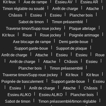
|
|
|
|
Kit feux
Axe de rampe
Essieu AV
Essieu AR
|
|
|
Timon réglable ou soudé
Arrêt de charge
Attache
|
|
|
|
Châssis
Essieu
Essieu
Plancher bois
|
|
Sabot de timon
Timon préasemblé
|
|
Traverse timon/Supp roue jockey
Plaque attelage
|
|
|
|
Kit feux
Roue
Roue jockey
Poignée arrimage
|
|
Axe blocage de rampe
Demi garde-boue
|
|
Support garde-boue
Support de plaque
|
|
|
|
Arrêt de charge
Attache
Essieu
Essieu
Roue
|
|
|
|
|
Arrêt de charge
Attache
Châssis
Essieu
|
|
Plancher bois
Timon préassemblé
|
|
|
Traverse timon/Supp roue jockey
Kit feux
Kit feux
|
|
Poignée de basculement
Support garde-boue
Essieu
|
|
|
|
|
Essieu
Arrêt de charge
Attache
Châssis
|
|
|
Essieu AL/KO
Essieu AL/KO
Plancher bois
|
|
Sabot de timon
Timon préassemblé/timon réglable