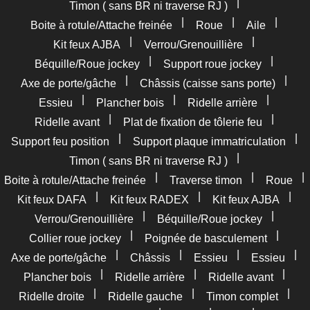
|
Timon ( sans BR ni traverse RJ )
|
|
|
Boite à rotule/Attache freinée
Roue
Aile
|
|
Kit feux AJBA
Verrou/Grenouillière
|
|
Béquille/Roue jockey
Support roue jockey
|
|
Axe de porte/gâche
Châssis (caisse sans porte)
|
|
|
Essieu
Plancher bois
Ridelle arrière
|
|
Ridelle avant
Plat de fixation de tôlerie feu
|
|
Support feu position
Support plaque immatriculation
|
Timon ( sans BR ni traverse RJ )
|
|
|
Boite à rotule/Attache freinée
Traverse timon
Roue
|
|
|
Kit feux DAFA
Kit feux RADEX
Kit feux AJBA
|
|
Verrou/Grenouillière
Béquille/Roue jockey
|
|
Collier roue jockey
Poignée de basculement
|
|
|
|
Axe de porte/gâche
Châssis
Essieu
Essieu
|
|
|
Plancher bois
Ridelle arrière
Ridelle avant
|
|
|
Ridelle droite
Ridelle gauche
Timon complet