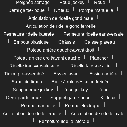
|
|
|
Poignée serrage
Roue jockey
Roue
|
|
|
Demi garde- boue
Kit feux
Pompe manuelle
|
Articulation de ridelle gond male
|
Articulation de ridelle gond femelle
|
Fermeture ridelle latérale
Fermeture ridelle transversale
|
|
|
|
Embout plastique
Châssis
Caisse plateau
|
Poteau arrière gauche/avant droit
|
|
Poteau arrière droit/avant gauche
Plancher
|
|
Ridelle transversale acier
Ridelle latérale acier
|
|
|
Timon préassemblé
Essieu avant
Essieu arrière
|
|
Sabot de timon
Boite à rotule/Attache freinée
|
|
|
Support roue jockey
Roue jockey
Roue
|
|
|
Demi garde boue
Support garde-boue
Kit feux
|
|
Pompe manuelle
Pompe électrique
|
Articulation de ridelle femelle
Articulation de ridelle male
|
|
Fermeture ridelle latérale