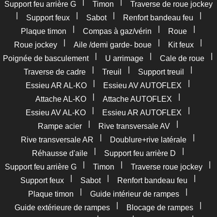
|
|
Support feu arrière G
Timon
Traverse de roue jockey
|
|
|
|
Support feux
Sabot
Renfort bandeau feu
|
|
|
Plaque timon
Compas à gaz/vérin
Roue
|
|
|
Roue jockey
Aile /demi garde- boue
Kit feux
|
|
|
Poignée de basculement
U arrimage
Cale de roue
|
|
|
Traverse de cadre
Treuil
Support treuil
|
|
Essieu AR AL-KO
Essieu AV AUTOFLEX
|
|
Attache AL-KO
Attache AUTOFLEX
|
|
Essieu AV AL-KO
Essieu AR AUTOFLEX
|
|
Rampe acier
Rive transversale AV
|
|
Rive transversale AR
Doublure+rive latérale
|
|
Réhausse d'aile
Support feu arrière D
|
|
|
Support feu arrière G
Timon
Traverse roue jockey
|
|
|
Support feux
Sabot
Renfort bandeau feu
|
|
Plaque timon
Guide intérieur de rampes
|
|
Guide extérieure de rampes
Blocage de rampes