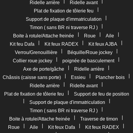
|
|
Ridelle arrière
Ridelle avant
|
Plat de fixation de tôlerie feu
|
Support de plaque d'immatriculation
|
Timon ( sans BR ni traverse RJ )
|
|
|
Boite à rotule/Attache freinée
Roue
Aile
|
|
|
Kit feu Dafa
Kit feux RADEX
Kit feux AJBA
|
|
Verrou/Grenouillière
Béquille/Roue jockey
|
|
Collier roue jockey
poignée de basculement
|
|
Axe de porte/gâche
Ridelle arrière
|
|
|
Châssis (caisse sans porte)
Essieu
Plancher bois
|
|
Ridelle arrière
Ridelle avant
|
Plat de fixation de tôlerie feu
Support de feu de position
|
|
Support de plaque d'immatriculation
|
Timon ( sans BR ni traverse RJ )
|
|
Boite à rotule/Attache freinée
Traverse de timon
|
|
|
|
Roue
Aile
Kit feux Dafa
Kit feux RADEX