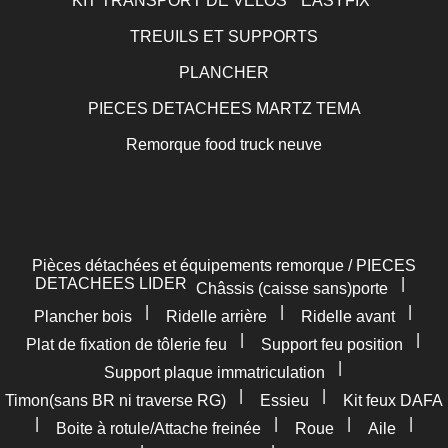
KIT TRANSPORT DE VELOS " EASYFIX"
TREUILS ET SUPPORTS
PLANCHER
PIECES DETACHEES MARTZ TEMA
Remorque food truck neuve
Pièces détachées et équipements remorque / PIECES
DETACHEES LIDER
|
Châssis (caisse sans)porte
|
|
|
Plancher bois
Ridelle arrière
Ridelle avant
|
|
Plat de fixation de tôlerie feu
Support feu position
|
Support plaque immatriculation
|
|
Timon(sans BR ni traverse RG)
Essieu
Kit feux DAFA
|
|
|
|
Boite à rotule/Attache freinée
Roue
Aile