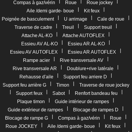
|
|
|
Compas à gaz/vérin
Roue
Roue jockey
|
|
Aile /demi garde- boue
Kit feux
|
|
|
Poignée de basculement
U arrimage
Cale de roue
|
|
|
Traverse de cadre
Treuil
Support treuil
|
|
Attache AL-KO
Attache AUTOFLEX
|
|
Essieu AV AL-KO
Essieu AR AL-KO
|
|
Essieu AV AUTOFLEX
Essieu AR AUTOFLEX
|
|
Rampe acier
Rive transversale AV
|
|
Rive transversale AR
Doublure+rive latérale
|
|
Rehausse d'aile
Support feu arriere D
|
|
Support feu arrière G
Timon
Traverse de roue jockey
|
|
|
|
Support feux
Sabot
Renfort bandeau feu
|
|
Plaque timon
Guide intérieur de rampes
|
|
Guide extérieur de rampes
Blocage de rampes D
|
|
|
Blocage de rampe G
Compas à gaz/vérin
Roue
|
|
|
Roue JOCKEY
Aile /demi garde- boue
Kit feux