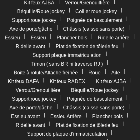
|
|
Kit feux AJBA
Verrou/Grenouillière
|
|
Béquille/Roue jockey
Collier roue jockey
|
|
Support roue jockey
Poignée de basculement
|
|
Axe de porte/gâche
Châssis (caisse sans porte)
|
|
|
|
Essieu
Essieu
Plancher bois
Ridelle arrière
|
|
Ridelle avant
Plat de fixation de tôlerie feu
|
Support plaque immatriculation
|
Timon ( sans BR ni traverse RJ )
|
|
|
Boite à rotule/Attache freinée
Roue
Aile
|
|
|
Kit feux DAFA
Kit feux RADEX
Kit feux AJBA
|
|
Verrou/Grenouillière
Béquille/Roue jockey
|
|
Support roue jockey
Poignée de basculement
|
|
Axe de porte/gâche
Châssis (caisse sans porte)
|
|
|
Essieu avant
Essieu Arrière
Plancher bois
|
|
Ridelle avant
Plat de fixation de tôlerie feu
|
Support de plaque d'immatriculation