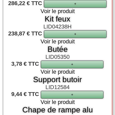
286,22 € TTC
Voir le produit
Kit feux
LID04238H
238,87 € TTC
Voir le produit
Butée
LID05350
3,78 € TTC
Voir le produit
Support butoir
LID12584
9,44 € TTC
Voir le produit
Chape de rampe alu