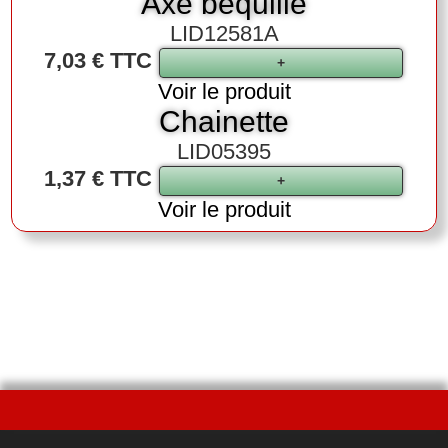
Axe béquille
LID12581A
7,03 € TTC
Voir le produit
Chainette
LID05395
1,37 € TTC
Voir le produit