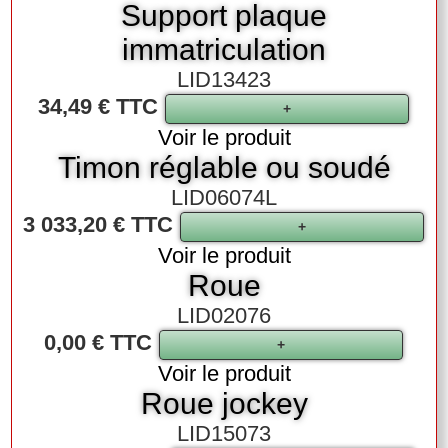
Support plaque
immatriculation
LID13423
34,49 € TTC
Voir le produit
Timon réglable ou soudé
LID06074L
3 033,20 € TTC
Voir le produit
Roue
LID02076
0,00 € TTC
Voir le produit
Roue jockey
LID15073